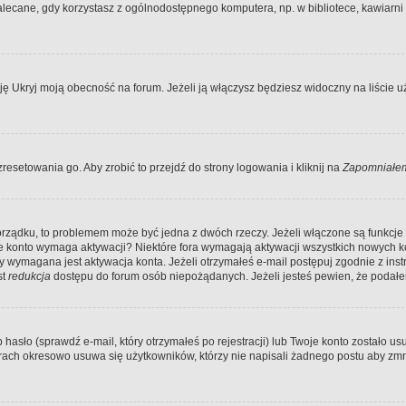
ecane, gdy korzystasz z ogólnodostępnego komputera, np. w bibliotece, kawiarni in
Ukryj moją obecność na forum. Jeżeli ją włączysz będziesz widoczny na liście uży
resetowania go. Aby zrobić to przejdź do strony logowania i kliknij na
Zapomniałem
porządku, to problemem może być jedna z dwóch rzeczy. Jeżeli włączone są funkcj
twoje konto wymaga aktywacji? Niektóre fora wymagają aktywacji wszystkich nowych 
wymagana jest aktywacja konta. Jeżeli otrzymałeś e-mail postępuj zgodnie z instruk
st
redukcja
dostępu do forum osób niepożądanych. Jeżeli jesteś pewien, że podałe
o (sprawdź e-mail, który otrzymałeś po rejestracji) lub Twoje konto zostało usun
rach okresowo usuwa się użytkowników, którzy nie napisali żadnego postu aby zmn