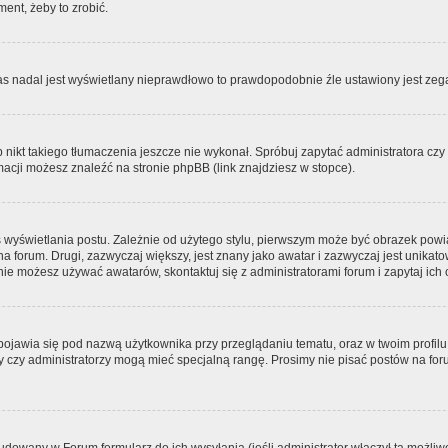
ment, żeby to zrobić.
zas nadal jest wyświetlany nieprawdłowo to prawdopodobnie źle ustawiony jest zega
ikt takiego tłumaczenia jeszcze nie wykonał. Spróbuj zapytać administratora czy m
acji możesz znaleźć na stronie phpBB (link znajdziesz w stopce).
 wyświetlania postu. Zależnie od użytego stylu, pierwszym może być obrazek pow
 na forum. Drugi, zazwyczaj większy, jest znany jako awatar i zazwyczaj jest unik
ie możesz używać awatarów, skontaktuj się z administratorami forum i zapytaj ich 
pojawia się pod nazwą użytkownika przy przeglądaniu tematu, oraz w twoim profilu
zy czy administratorzy mogą mieć specjalną rangę. Prosimy nie pisać postów na for