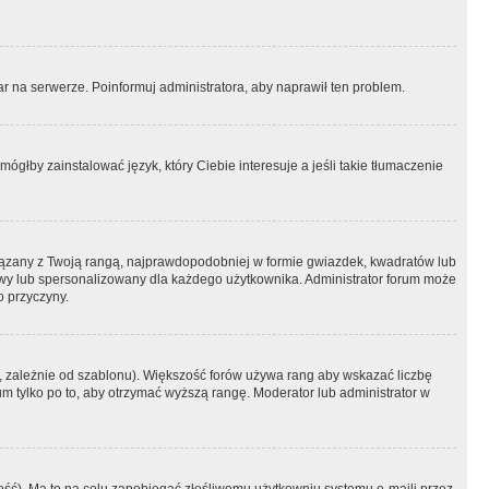
r na serwerze. Poinformuj administratora, aby naprawił ten problem.
ógłby zainstalować język, który Ciebie interesuje a jeśli takie tłumaczenie
iązany z Twoją rangą, najprawdopodobniej w formie gwiazdek, kwadratów lub
atowy lub spersonalizowany dla każdego użytkownika. Administrator forum może
o przyczyny.
, zależnie od szablonu). Większość forów używa rang aby wskazać liczbę
um tylko po to, aby otrzymać wyższą rangę. Moderator lub administrator w