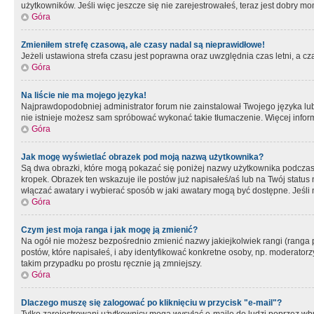
użytkowników. Jeśli więc jeszcze się nie zarejestrowałeś, teraz jest dobry mo
Góra
Zmieniłem strefę czasową, ale czasy nadal są nieprawidłowe!
Jeżeli ustawiona strefa czasu jest poprawna oraz uwzględnia czas letni, a c
Góra
Na liście nie ma mojego języka!
Najprawdopodobniej administrator forum nie zainstalował Twojego języka lub n
nie istnieje możesz sam spróbować wykonać takie tłumaczenie. Więcej inform
Góra
Jak mogę wyświetlać obrazek pod moją nazwą użytkownika?
Są dwa obrazki, które mogą pokazać się poniżej nazwy użytkownika podczas
kropek. Obrazek ten wskazuje ile postów już napisałeś/aś lub na Twój status
włączać awatary i wybierać sposób w jaki awatary mogą być dostępne. Jeśli n
Góra
Czym jest moja ranga i jak mogę ją zmienić?
Na ogół nie możesz bezpośrednio zmienić nazwy jakiejkolwiek rangi (ranga 
postów, które napisałeś, i aby identyfikować konkretne osoby, np. moderator
takim przypadku po prostu ręcznie ją zmniejszy.
Góra
Dlaczego muszę się zalogować po kliknięciu w przycisk "e-mail"?