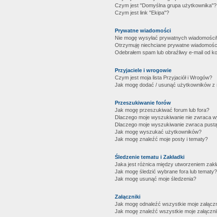
Czym jest "Domyślna grupa użytkownika"?
Czym jest link "Ekipa"?
Prywatne wiadomości
Nie mogę wysyłać prywatnych wiadomości
Otrzymuję niechciane prywatne wiadomośc
Odebrałem spam lub obraźliwy e-mail od ko
Przyjaciele i wrogowie
Czym jest moja lista Przyjaciół i Wrogów?
Jak mogę dodać / usunąć użytkowników z mo
Przeszukiwanie forów
Jak mogę przeszukiwać forum lub fora?
Dlaczego moje wyszukiwanie nie zwraca 
Dlaczego moje wyszukiwanie zwraca pustą
Jak mogę wyszukać użytkowników?
Jak mogę znaleźć moje posty i tematy?
Śledzenie tematu i Zakładki
Jaka jest różnica między utworzeniem zakł
Jak mogę śledzić wybrane fora lub tematy?
Jak mogę usunąć moje śledzenia?
Załączniki
Jak mogę odnaleźć wszystkie moje załączn
Jak mogę znaleźć wszystkie moje załączni