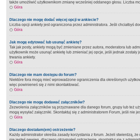
także umożliwić użytkownikom zmianę wcześniej oddanego głosu. Liczba możl
Góra
Dlaczego nie mogę dodać więcej opcji w ankiecie?
Liczba opcji ankiety jest ograniczona przez administratora. Jeśli chciałbyś do
Góra
Jak mogę edytować lub usunąć ankietę?
Tak jak posty, ankiety mogą być zmieniane przez autora, moderatora lub admi
użytkownik może usunąć ankietę lub zmieniać jej opcje, jeśli jednak został
trwania ankiety.
Góra
Dlaczego nie mam dostępu do forum?
Niektóre fora mogą mieć wprowadzone ograniczenia dla określonych użytkowni
więc powinieneś się z nimi skontaktować.
Góra
Dlaczego nie mogę dodawać załączników?
Zezwolenia załączników są przyznawane dla danego forum, grupy lub też uż
mogą wysyłać załączniki. Skontaktuj się z administratorem Forum, jeśli nie
Góra
Dlaczego dostałam(em) ostrzeżenie?
Każdy administrator określa zasady korzystania z forum. Jeżeli stwierdzą, ż
nie jesteś pewien, dlaczego otrzymałeś ostrzeżenie, skontaktuj sie z adminis