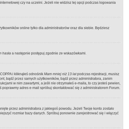
ternetowej czy na uczelni. Jeżeli nie widzisz tej opcji podczas logowania
tkowników online tylko dla administratorów oraz dla siebie. Będziesz
 hasła
a następnie postępuj zgodnie ze wskazówkami.
e COPPA i kliknąłeś odnośnik
Mam mniej niż 13 lat
podczas rejestracji, musisz
kont, bądź przez samych użytkowników, bądź przez administratora, zanim
cjami w nim zawartymi, a jeśli nie otrzymałeś e-maila, to czy jesteś pewien,
ś poprawmy adres e-mail spróbuj skontaktować się z administratorem Forum.
ięte przez administratora z jakiegoś powodu. Jeżeli Twoje konto zostało
iejszyć rozmiar bazy danych. Spróbuj ponownie zarejestrować się i włączyć