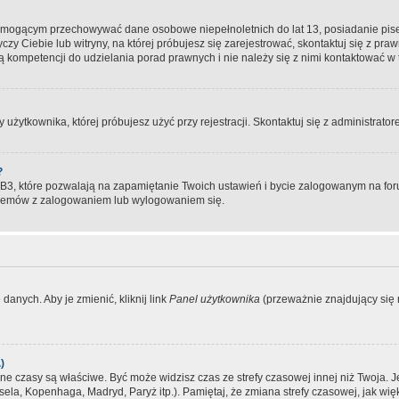
, mogącym przechowywać dane osobowe niepełnoletnich do lat 13, posiadanie pi
yczy Ciebie lub witryny, na której próbujesz się zarejestrować, skontaktuj się z pr
 kompetencji do udzielania porad prawnych i nie należy się z nimi kontaktować w te
użytkownika, której próbujesz użyć przy rejestracji. Skontaktuj się z administrat
?
, które pozwalają na zapamiętanie Twoich ustawień i bycie zalogowanym na forum
blemów z zalogowaniem lub wylogowaniem się.
danych. Aby je zmienić, kliknij link
Panel użytkownika
(przeważnie znajdujący się n
)
czasy są właściwe. Być może widzisz czas ze strefy czasowej innej niż Twoja. Jeże
sela, Kopenhaga, Madryd, Paryż itp.). Pamiętaj, że zmiana strefy czasowej, jak 