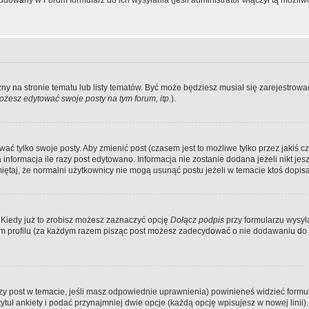
dowany w Forum formularz do ich wysyłania (jeśli administrator włączył tą możliw
zny na stronie tematu lub listy tematów. Być może będziesz musiał się zarejestr
żesz edytować swoje posty na tym forum, itp.
).
 tylko swoje posty. Aby zmienić post (czasem jest to możliwe tylko przez jakiś cz
informacja ile razy post edytowano. Informacja nie zostanie dodana jeżeli nikt je
iętaj, że normalni użytkownicy nie mogą usunąć postu jeżeli w temacie ktoś dopisał
 Kiedy już to zrobisz możesz zaznaczyć opcję
Dołącz podpis
przy formularzu wysy
m profilu (za każdym razem pisząc post możesz zadecydować o nie dodawaniu do 
wszy post w temacie, jeśli masz odpowiednie uprawnienia) powinieneś widzieć formu
uł ankiety i podać przynajmniej dwie opcje (każdą opcję wpisujesz w nowej linii).