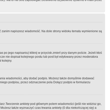
ość). Ma to na celu zapobiegać złośliwemu użytkowniu systemu e-maili przez
ować zanim napiszesz wiadomość. Na dole strony widoku tematu wymienione są
as po jego napisaniu) kliknij w przycisk
zmień
przy danym poście. Jeżeli ktoś
szcze nie dopisał kolejnego postu lub post był edytowany przez moderatora
 kolejny.
łania wiadomości, aby dodać podpis. Możesz także domyślnie dodawać
niego podpisu, przez odznaczenie pola Dołącz podpis w formularzu
larz
Tworzenie ankiety
pod głównym polem wiadomości (jeśli nie widzisz go,
 Możesz także wyznaczyć czas trwania ankiety (0 dla niekończącej się) a