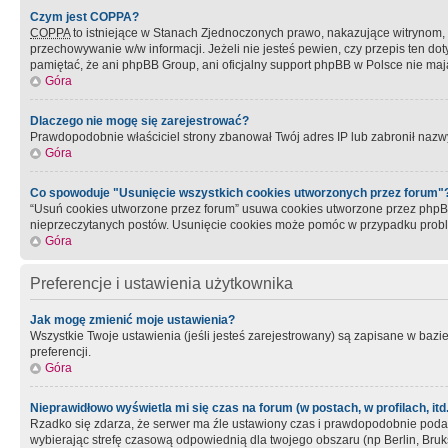
Czym jest COPPA?
COPPA
to istniejące w Stanach Zjednoczonych prawo, nakazujące witrynom
przechowywanie w/w informacji. Jeżeli nie jesteś pewien, czy przepis ten dot
pamiętać, że ani phpBB Group, ani oficjalny support phpBB w Polsce nie mają
Góra
Dlaczego nie mogę się zarejestrować?
Prawdopodobnie właściciel strony zbanował Twój adres IP lub zabronił nazwy 
Góra
Co spowoduje "Usunięcie wszystkich cookies utworzonych przez forum"
“Usuń cookies utworzone przez forum” usuwa cookies utworzone przez phpBB3
nieprzeczytanych postów. Usunięcie cookies może pomóc w przypadku pro
Góra
Preferencje i ustawienia użytkownika
Jak mogę zmienić moje ustawienia?
Wszystkie Twoje ustawienia (jeśli jesteś zarejestrowany) są zapisane w bazie 
preferencji.
Góra
Nieprawidłowo wyświetla mi się czas na forum (w postach, w profilach, itd.
Rzadko się zdarza, że serwer ma źle ustawiony czas i prawdopodobnie podane 
wybierając strefę czasową odpowiednią dla twojego obszaru (np Berlin, Bruk