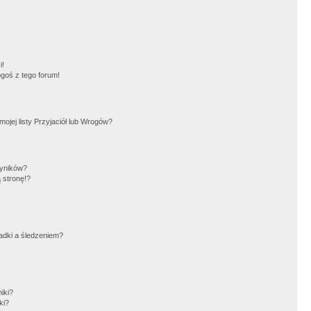
!
i!
goś z tego forum!
jej listy Przyjaciół lub Wrogów?
wyników?
 stronę!?
adki a śledzeniem?
iki?
ki?