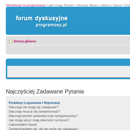
Aktualizacje na programosy.pl
:
Light Image Resizer
•
Rename Master
•
Helium
•
Opera
•
Chr
Strona główna
Najczęściej Zadawane Pytania
Problemy Logowania i Rejestracji
Dlaczego nie mogę się zalogować?
Dlaczego muszę się zarejestrować?
Dlaczego jestem automatycznie wylogowywany?
Jak mogę ukryć moją obecność na forum?
Zapomniałem hasła!
Zarejestrowałem się, ale nie mogę się zalogować!