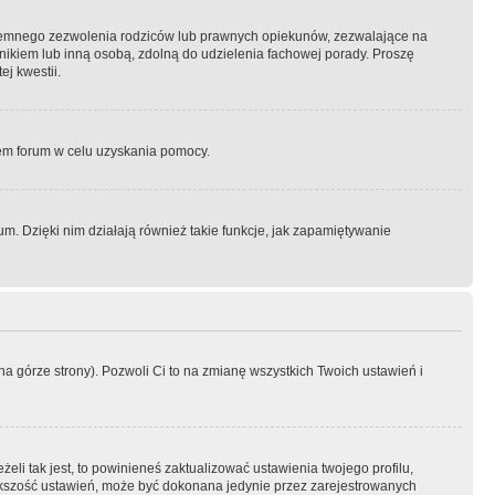
semnego zezwolenia rodziców lub prawnych opiekunów, zezwalające na
awnikiem lub inną osobą, zdolną do udzielenia fachowej porady. Proszę
j kwestii.
orem forum w celu uzyskania pomocy.
. Dzięki nim działają również takie funkcje, jak zapamiętywanie
a górze strony). Pozwoli Ci to na zmianę wszystkich Twoich ustawień i
li tak jest, to powinieneś zaktualizować ustawienia twojego profilu,
większość ustawień, może być dokonana jedynie przez zarejestrowanych