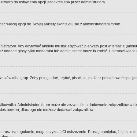
iwych do ustawienia opcji jest określana przez administratora.
dać więcej opcji do Twojej ankiety skontaktuj się z administratorem forum.
nistratora. Aby edytować ankietę musisz edytować pierwszy post w temacie (ankieta
y już oddane głosy tylko moderator lub administrator może to zrobić. Uniemożliwia
ków albo grup. Żeby przeglądać, czytać, pisać, itd. możesz potrzebować specjalny
ytkownika. Administrator forum może nie zezwalać na dodawanie załączników w o
 jesteś pewien, dlaczego nie możesz dodawać załączników.
e naruszasz regulamin, mogą przyznać Ci ostrzeżenie. Proszę pamiętać, że jest to d
tratorem.