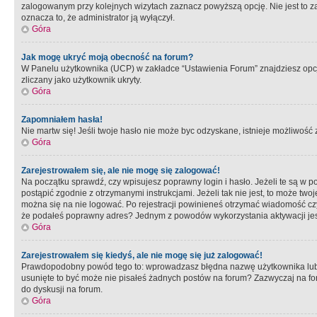
zalogowanym przy kolejnych wizytach zaznacz powyższą opcję. Nie jest to zal
oznacza to, że administrator ją wyłączył.
Góra
Jak mogę ukryć moją obecność na forum?
W Panelu użytkownika (UCP) w zakładce “Ustawienia Forum” znajdziesz opcję 
zliczany jako użytkownik ukryty.
Góra
Zapomniałem hasła!
Nie martw się! Jeśli twoje hasło nie może byc odzyskane, istnieje możliwość z
Góra
Zarejestrowałem się, ale nie mogę się zalogować!
Na początku sprawdź, czy wpisujesz poprawny login i hasło. Jeżeli te są w 
postąpić zgodnie z otrzymanymi instrukcjami. Jeżeli tak nie jest, to może 
można się na nie logować. Po rejestracji powinieneś otrzymać wiadomość czy 
że podałeś poprawny adres? Jednym z powodów wykorzystania aktywacji je
Góra
Zarejestrowałem się kiedyś, ale nie mogę się już zalogować!
Prawdopodobny powód tego to: wprowadzasz błędna nazwę użytkownika lub hasł
usunięte to być może nie pisałeś żadnych postów na forum? Zazwyczaj na fo
do dyskusji na forum.
Góra