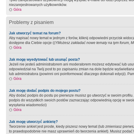
Tylko zarejestrowani użytkownicy mogą wysyłać e-maile do ludzi poprzez wbu
niezarejestrowanych użytkowników.
Góra
Problemy z pisaniem
Jak utworzyć temat na forum?
Aby napisać nowy temat w jednym z forów, kliknij odpowiedni przycisk widoc
dostępne dla Ciebie opcje ((
YMożesz zakładać nowe tematy na tym forum, Mo
Góra
Jak mogę wyedytować lub usunąć posta?
Jeżeli nie jesteś administratorem ani moderatorem możesz edytować lub usuwać
odpowiedział na Twój post to po zapisaniu zmian na dole będzie wyświetlana 
lub administratora (powinni oni poinformować dlaczego dokonali edycji). Pam
Góra
Jak mogę dodać podpis do mojego postu?
Aby dodać podpis do postu po pierwsze musisz go utworzyć w swoim profilu.
podpis do wszystkich swoich postów zaznaczając odpowiednią opcję w swoi
wysyłania wiadomości)
Góra
Jak mogę utworzyć ankietę?
Tworzenie ankiet jest proste, kiedy piszesz nowy temat (lub zmieniasz pier
to prawdopodobnie nie masz uprawnień do tworzenia ankiet). Musisz podać tyt