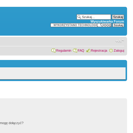
Wyszukiwarka Forum
Regulamin
FAQ
Rejestracja
Zaloguj
h mogę dołączyć?