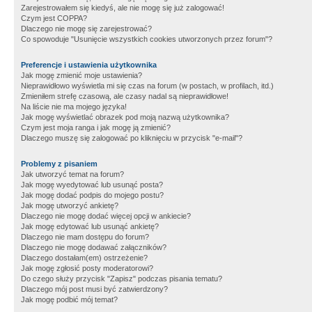
Zarejestrowałem się kiedyś, ale nie mogę się już zalogować!
Czym jest COPPA?
Dlaczego nie mogę się zarejestrować?
Co spowoduje "Usunięcie wszystkich cookies utworzonych przez forum"?
Preferencje i ustawienia użytkownika
Jak mogę zmienić moje ustawienia?
Nieprawidłowo wyświetla mi się czas na forum (w postach, w profilach, itd.)
Zmieniłem strefę czasową, ale czasy nadal są nieprawidłowe!
Na liście nie ma mojego języka!
Jak mogę wyświetlać obrazek pod moją nazwą użytkownika?
Czym jest moja ranga i jak mogę ją zmienić?
Dlaczego muszę się zalogować po kliknięciu w przycisk "e-mail"?
Problemy z pisaniem
Jak utworzyć temat na forum?
Jak mogę wyedytować lub usunąć posta?
Jak mogę dodać podpis do mojego postu?
Jak mogę utworzyć ankietę?
Dlaczego nie mogę dodać więcej opcji w ankiecie?
Jak mogę edytować lub usunąć ankietę?
Dlaczego nie mam dostępu do forum?
Dlaczego nie mogę dodawać załączników?
Dlaczego dostałam(em) ostrzeżenie?
Jak mogę zgłosić posty moderatorowi?
Do czego służy przycisk "Zapisz" podczas pisania tematu?
Dlaczego mój post musi być zatwierdzony?
Jak mogę podbić mój temat?