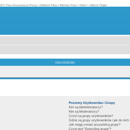
isPC Free Anonymous Proxy
•
Adblock Plus
•
Mixmax Free
•
Viber
•
uBlock Origin
OGŁOSZENIE:
Poziomy Użytkownika i Grupy
Kim są Administratorzy?
Kim są Moderatorzy?
Czym są grupy użytkowników?
Gdzie są grupy użytkowników i jak do nic
Jak mogę zostać przywódcą grupy?
Czym jest "Domyślna grupa"?