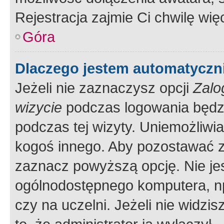
Rejestracja zajmie Ci chwilę wi
Góra
Dlaczego jestem automatycz
Jeżeli nie zaznaczysz opcji
Zalo
wizycie
podczas logowania będzi
podczas tej wizyty. Uniemożliwi
kogoś innego. Aby pozostawać 
zaznacz powyższą opcję. Nie jes
ogólnodostępnego komputera, np.
czy na uczelni. Jeżeli nie widzi