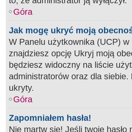
to, że administrator ją wyłączył.
Góra
Jak mogę ukryć moją obecno
W Panelu użytkownika (UCP) w 
znajdziesz opcję Ukryj moją obe
będziesz widoczny na liście użyt
administratorów oraz dla siebie.
ukryty.
Góra
Zapomniałem hasła!
Nie martw się! Jeśli twoje hasło