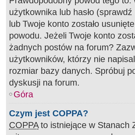
Prawdopodobny powód tego to:
użytkownika lub hasło (sprawdź e
lub Twoje konto zostało usunięte
powodu. Jeżeli Twoje konto zost
żadnych postów na forum? Zazw
użytkowników, którzy nie napisa
rozmiar bazy danych. Spróbuj po
dyskusji na forum.
Góra
Czym jest COPPA?
COPPA
to istniejące w Stanach