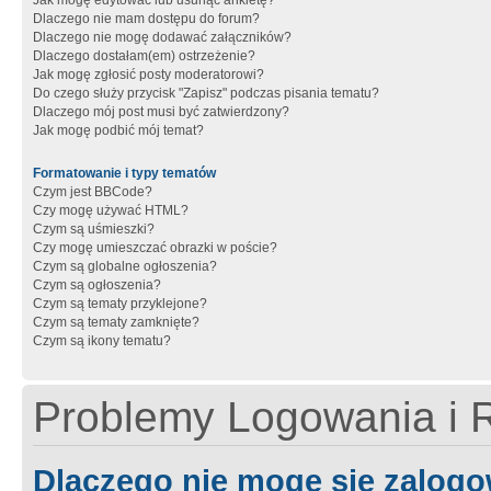
Jak mogę edytować lub usunąć ankietę?
Dlaczego nie mam dostępu do forum?
Dlaczego nie mogę dodawać załączników?
Dlaczego dostałam(em) ostrzeżenie?
Jak mogę zgłosić posty moderatorowi?
Do czego służy przycisk "Zapisz" podczas pisania tematu?
Dlaczego mój post musi być zatwierdzony?
Jak mogę podbić mój temat?
Formatowanie i typy tematów
Czym jest BBCode?
Czy mogę używać HTML?
Czym są uśmieszki?
Czy mogę umieszczać obrazki w poście?
Czym są globalne ogłoszenia?
Czym są ogłoszenia?
Czym są tematy przyklejone?
Czym są tematy zamknięte?
Czym są ikony tematu?
Problemy Logowania i R
Dlaczego nie mogę się zalog