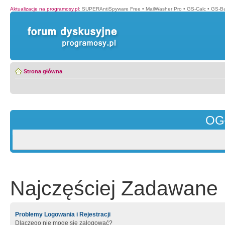
Aktualizacje na programosy.pl
:
SUPERAntiSpyware Free
•
MailWasher Pro
•
GS-Calc
•
GS-B
Strona główna
OG
Najczęściej Zadawane 
Problemy Logowania i Rejestracji
Dlaczego nie mogę się zalogować?