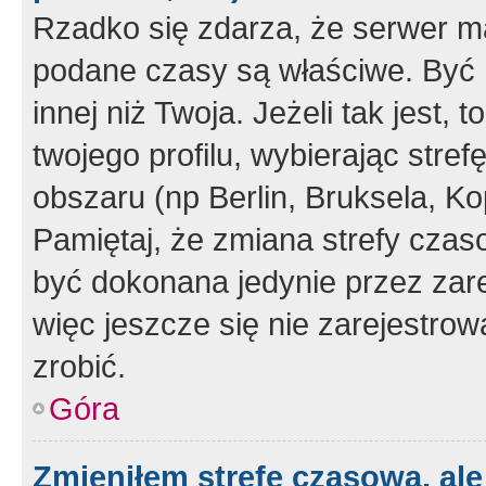
Rzadko się zdarza, że serwer m
podane czasy są właściwe. Być 
innej niż Twoja. Jeżeli tak jest,
twojego profilu, wybierając str
obszaru (np Berlin, Bruksela, Ko
Pamiętaj, że zmiana strefy czas
być dokonana jedynie przez zar
więc jeszcze się nie zarejestrow
zrobić.
Góra
Zmieniłem strefę czasową, ale