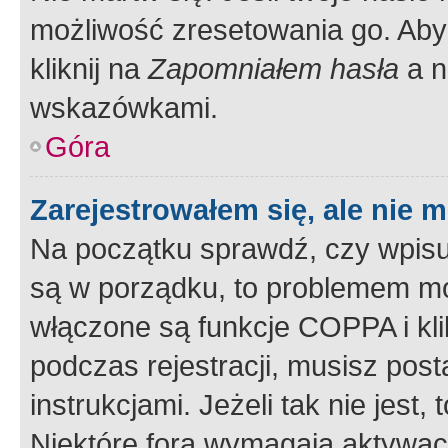
możliwość zresetowania go. Aby 
kliknij na
Zapomniałem hasła
a n
wskazówkami.
Góra
Zarejestrowałem się, ale nie 
Na początku sprawdź, czy wpisuj
są w porządku, to problemem mo
włączone są funkcje COPPA i kl
podczas rejestracji, musisz pos
instrukcjami. Jeżeli tak nie jes
Niektóre fora wymagają aktywac