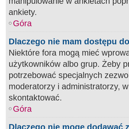
manipulowanie w ankietach popr
ankiety.
Góra
Dlaczego nie mam dostępu d
Niektóre fora mogą mieć wprowa
użytkowników albo grup. Żeby pr
potrzebować specjalnych zezwole
moderatorzy i administratorzy, w
skontaktować.
Góra
Dlaczego nie mogę dodawać 