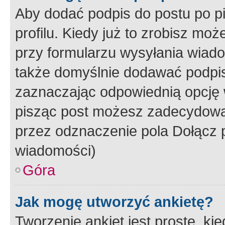
Aby dodać podpis do postu po 
profilu. Kiedy już to zrobisz m
przy formularzu wysyłania wiad
także domyślnie dodawać podpi
zaznaczając odpowiednią opcję 
pisząc post możesz zadecydowa
przez odznaczenie pola Dołącz 
wiadomości)
Góra
Jak mogę utworzyć ankietę?
Tworzenie ankiet jest proste, ki