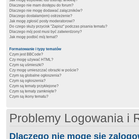
Jak mogę edytować lub usunąć ankietę?
Dlaczego nie mam dostępu do forum?
Dlaczego nie mogę dodawać załączników?
Dlaczego dostałam(em) ostrzeżenie?
Jak mogę zgłosić posty moderatorowi?
Do czego służy przycisk "Zapisz" podczas pisania tematu?
Dlaczego mój post musi być zatwierdzony?
Jak mogę podbić mój temat?
Formatowanie i typy tematów
Czym jest BBCode?
Czy mogę używać HTML?
Czym są uśmieszki?
Czy mogę umieszczać obrazki w poście?
Czym są globalne ogłoszenia?
Czym są ogłoszenia?
Czym są tematy przyklejone?
Czym są tematy zamknięte?
Czym są ikony tematu?
Problemy Logowania i R
Dlaczego nie mogę się zalog