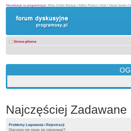
Aktualizacje na programosy.pl
:
IDrive Online Backup
•
Adlice Protect
•
Anki
•
Visual Studio C
Strona główna
OG
Najczęściej Zadawane 
Problemy Logowania i Rejestracji
Dlaczego nie mogę się zalogować?