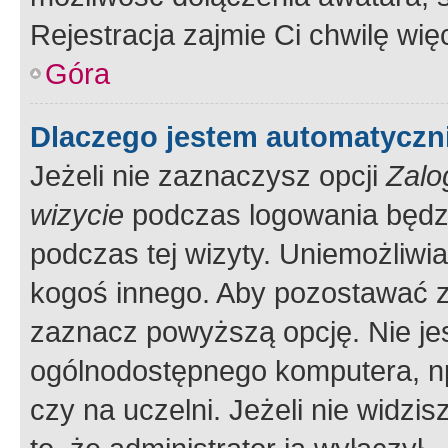
Rejestracja zajmie Ci chwilę wi
Góra
Dlaczego jestem automatycz
Jeżeli nie zaznaczysz opcji
Zalo
wizycie
podczas logowania będzi
podczas tej wizyty. Uniemożliwi
kogoś innego. Aby pozostawać 
zaznacz powyższą opcję. Nie jes
ogólnodostępnego komputera, np.
czy na uczelni. Jeżeli nie widzi