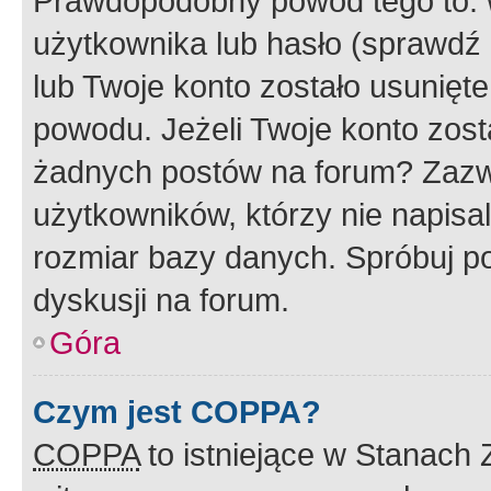
Prawdopodobny powód tego to:
użytkownika lub hasło (sprawdź e
lub Twoje konto zostało usunięte
powodu. Jeżeli Twoje konto zost
żadnych postów na forum? Zazw
użytkowników, którzy nie napisa
rozmiar bazy danych. Spróbuj po
dyskusji na forum.
Góra
Czym jest COPPA?
COPPA
to istniejące w Stanach