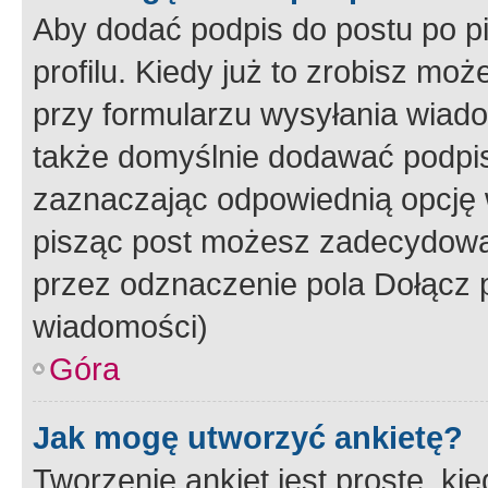
Aby dodać podpis do postu po 
profilu. Kiedy już to zrobisz m
przy formularzu wysyłania wiad
także domyślnie dodawać podpi
zaznaczając odpowiednią opcję 
pisząc post możesz zadecydowa
przez odznaczenie pola Dołącz 
wiadomości)
Góra
Jak mogę utworzyć ankietę?
Tworzenie ankiet jest proste, ki