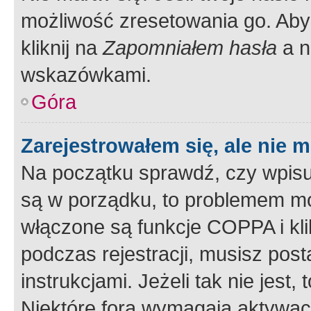
możliwość zresetowania go. Aby 
kliknij na
Zapomniałem hasła
a n
wskazówkami.
Góra
Zarejestrowałem się, ale nie 
Na początku sprawdź, czy wpisuj
są w porządku, to problemem mo
włączone są funkcje COPPA i kl
podczas rejestracji, musisz pos
instrukcjami. Jeżeli tak nie jes
Niektóre fora wymagają aktywac