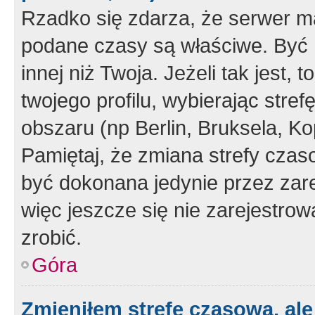
Rzadko się zdarza, że serwer m
podane czasy są właściwe. Być 
innej niż Twoja. Jeżeli tak jest,
twojego profilu, wybierając str
obszaru (np Berlin, Bruksela, Ko
Pamiętaj, że zmiana strefy czas
być dokonana jedynie przez zar
więc jeszcze się nie zarejestrow
zrobić.
Góra
Zmieniłem strefę czasową, ale