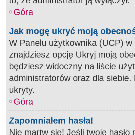
to, że administrator ją wyłączył.
Góra
Jak mogę ukryć moją obecno
W Panelu użytkownika (UCP) w 
znajdziesz opcję Ukryj moją obe
będziesz widoczny na liście użyt
administratorów oraz dla siebie.
ukryty.
Góra
Zapomniałem hasła!
Nie martw się! Jeśli twoje hasło