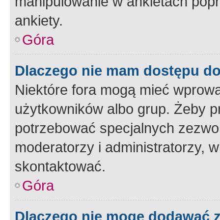
manipulowanie w ankietach popr
ankiety.
Góra
Dlaczego nie mam dostępu d
Niektóre fora mogą mieć wprowa
użytkowników albo grup. Żeby pr
potrzebować specjalnych zezwole
moderatorzy i administratorzy, w
skontaktować.
Góra
Dlaczego nie mogę dodawać 