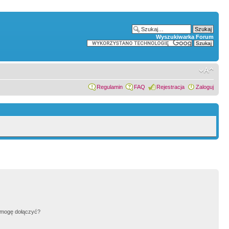
Wyszukiwarka Forum
Regulamin
FAQ
Rejestracja
Zaloguj
h mogę dołączyć?