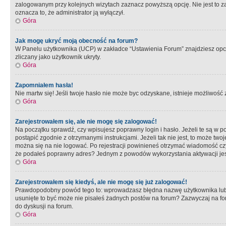
zalogowanym przy kolejnych wizytach zaznacz powyższą opcję. Nie jest to zal
oznacza to, że administrator ją wyłączył.
Góra
Jak mogę ukryć moją obecność na forum?
W Panelu użytkownika (UCP) w zakładce “Ustawienia Forum” znajdziesz opcję 
zliczany jako użytkownik ukryty.
Góra
Zapomniałem hasła!
Nie martw się! Jeśli twoje hasło nie może byc odzyskane, istnieje możliwość z
Góra
Zarejestrowałem się, ale nie mogę się zalogować!
Na początku sprawdź, czy wpisujesz poprawny login i hasło. Jeżeli te są w 
postąpić zgodnie z otrzymanymi instrukcjami. Jeżeli tak nie jest, to może 
można się na nie logować. Po rejestracji powinieneś otrzymać wiadomość czy 
że podałeś poprawny adres? Jednym z powodów wykorzystania aktywacji je
Góra
Zarejestrowałem się kiedyś, ale nie mogę się już zalogować!
Prawdopodobny powód tego to: wprowadzasz błędna nazwę użytkownika lub hasł
usunięte to być może nie pisałeś żadnych postów na forum? Zazwyczaj na fo
do dyskusji na forum.
Góra