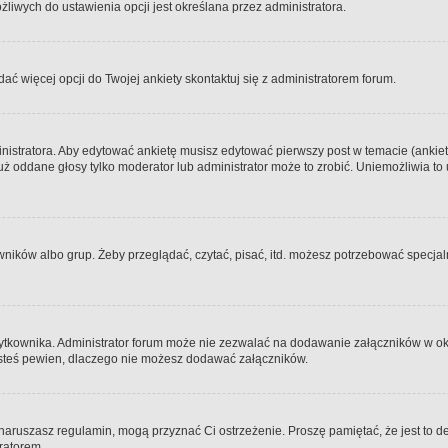
iwych do ustawienia opcji jest określana przez administratora.
dać więcej opcji do Twojej ankiety skontaktuj się z administratorem forum.
nistratora. Aby edytować ankietę musisz edytować pierwszy post w temacie (ankieta
y już oddane głosy tylko moderator lub administrator może to zrobić. Uniemożliwia
ków albo grup. Żeby przeglądać, czytać, pisać, itd. możesz potrzebować specjalny
ytkownika. Administrator forum może nie zezwalać na dodawanie załączników w o
 jesteś pewien, dlaczego nie możesz dodawać załączników.
e naruszasz regulamin, mogą przyznać Ci ostrzeżenie. Proszę pamiętać, że jest to d
tratorem.