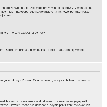
semnego zezwolenia rodziców lub prawnych opiekunów, zezwalające na
awnikiem lub inną osobą, zdolną do udzielenia fachowej porady. Proszę
j kwestii.
orem forum w celu uzyskania pomocy.
. Dzięki nim działają również takie funkcje, jak zapamiętywanie
a górze strony). Pozwoli Ci to na zmianę wszystkich Twoich ustawień i
li tak jest, to powinieneś zaktualizować ustawienia twojego profilu,
większość ustawień, może być dokonana jedynie przez zarejestrowanych