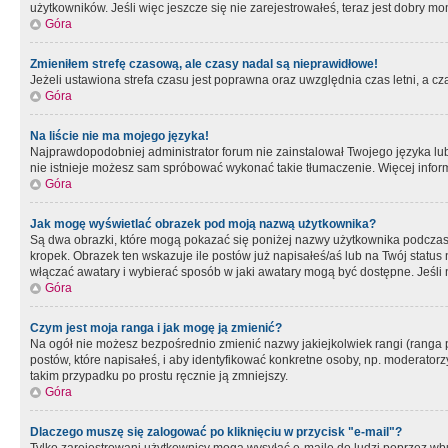
użytkowników. Jeśli więc jeszcze się nie zarejestrowałeś, teraz jest dobry mo
Góra
Zmieniłem strefę czasową, ale czasy nadal są nieprawidłowe!
Jeżeli ustawiona strefa czasu jest poprawna oraz uwzględnia czas letni, a c
Góra
Na liście nie ma mojego języka!
Najprawdopodobniej administrator forum nie zainstalował Twojego języka lub n
nie istnieje możesz sam spróbować wykonać takie tłumaczenie. Więcej inform
Góra
Jak mogę wyświetlać obrazek pod moją nazwą użytkownika?
Są dwa obrazki, które mogą pokazać się poniżej nazwy użytkownika podczas
kropek. Obrazek ten wskazuje ile postów już napisałeś/aś lub na Twój status
włączać awatary i wybierać sposób w jaki awatary mogą być dostępne. Jeśli n
Góra
Czym jest moja ranga i jak mogę ją zmienić?
Na ogół nie możesz bezpośrednio zmienić nazwy jakiejkolwiek rangi (ranga 
postów, które napisałeś, i aby identyfikować konkretne osoby, np. moderator
takim przypadku po prostu ręcznie ją zmniejszy.
Góra
Dlaczego muszę się zalogować po kliknięciu w przycisk "e-mail"?