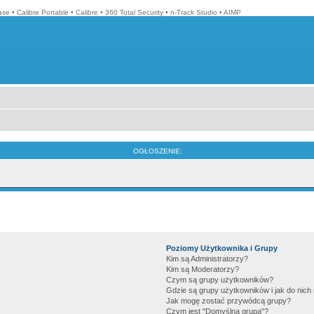
ase
•
Calibre Portable
•
Calibre
•
360 Total Security
•
n-Track Studio
•
AIMP
OGŁOSZENIE:
Poziomy Użytkownika i Grupy
Kim są Administratorzy?
Kim są Moderatorzy?
Czym są grupy użytkowników?
Gdzie są grupy użytkowników i jak do nic
Jak mogę zostać przywódcą grupy?
Czym jest "Domyślna grupa"?