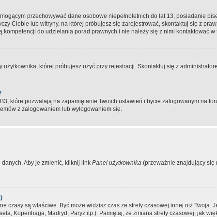
, mogącym przechowywać dane osobowe niepełnoletnich do lat 13, posiadanie pi
yczy Ciebie lub witryny, na której próbujesz się zarejestrować, skontaktuj się z pr
 kompetencji do udzielania porad prawnych i nie należy się z nimi kontaktować w te
użytkownika, której próbujesz użyć przy rejestracji. Skontaktuj się z administrat
?
, które pozwalają na zapamiętanie Twoich ustawień i bycie zalogowanym na forum
blemów z zalogowaniem lub wylogowaniem się.
danych. Aby je zmienić, kliknij link
Panel użytkownika
(przeważnie znajdujący się n
)
czasy są właściwe. Być może widzisz czas ze strefy czasowej innej niż Twoja. Jeże
sela, Kopenhaga, Madryd, Paryż itp.). Pamiętaj, że zmiana strefy czasowej, jak 