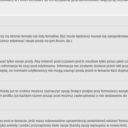
dowany w Forum formularz do ich wysyłania (jeśli administrator włączył tą możliw
zny na stronie tematu lub listy tematów. Być może będziesz musiał się zarejestr
żesz edytować swoje posty na tym forum, itp.
).
 tylko swoje posty. Aby zmienić post (czasem jest to możliwe tylko przez jakiś cz
informacja ile razy post edytowano. Informacja nie zostanie dodana jeżeli nikt je
iętaj, że normalni użytkownicy nie mogą usunąć postu jeżeli w temacie ktoś dopisał
 Kiedy już to zrobisz możesz zaznaczyć opcję
Dołącz podpis
przy formularzu wysy
m profilu (za każdym razem pisząc post możesz zadecydować o nie dodawaniu do 
wszy post w temacie, jeśli masz odpowiednie uprawnienia) powinieneś widzieć formu
uł ankiety i podać przynajmniej dwie opcje (każdą opcję wpisujesz w nowej linii).