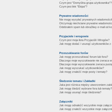
Czym jest "Domyślna grupa użytkownika"?
Czym jest link "Ekipa"?
Prywatne wiadomości
Nie mogę wysyłać prywatnych wiadomości
Otrzymuję niechciane prywatne wiadomośc
Odebrałem spam lub obraźliwy e-mail od ko
Przyjaciele i wrogowie
Czym jest moja lista Przyjaciół i Wrogów?
Jak mogę dodać / usunąć użytkowników z mo
Przeszukiwanie forów
Jak mogę przeszukiwać forum lub fora?
Dlaczego moje wyszukiwanie nie zwraca 
Dlaczego moje wyszukiwanie zwraca pustą
Jak mogę wyszukać użytkowników?
Jak mogę znaleźć moje posty i tematy?
Śledzenie tematu i Zakładki
Jaka jest różnica między utworzeniem zakł
Jak mogę śledzić wybrane fora lub tematy?
Jak mogę usunąć moje śledzenia?
Załączniki
Jak mogę odnaleźć wszystkie moje załączn
Jak mogę znaleźć wszystkie moje załączni