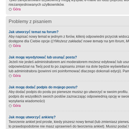
Tylko zarejestrowani użytkownicy mogą wysyłać e-maile do ludzi poprzez wbu
niezarejestrowanych użytkowników.
Góra
Problemy z pisaniem
Jak utworzyć temat na forum?
Aby napisać nowy temat w jednym z forów, kliknij odpowiedni przycisk widoc
dostępne dla Ciebie opcje ((
YMożesz zakładać nowe tematy na tym forum, Mo
Góra
Jak mogę wyedytować lub usunąć posta?
Jeżeli nie jesteś administratorem ani moderatorem możesz edytować lub usuwać
odpowiedział na Twój post to po zapisaniu zmian na dole będzie wyświetlana 
lub administratora (powinni oni poinformować dlaczego dokonali edycji). Pam
Góra
Jak mogę dodać podpis do mojego postu?
Aby dodać podpis do postu po pierwsze musisz go utworzyć w swoim profilu.
podpis do wszystkich swoich postów zaznaczając odpowiednią opcję w swoi
wysyłania wiadomości)
Góra
Jak mogę utworzyć ankietę?
Tworzenie ankiet jest proste, kiedy piszesz nowy temat (lub zmieniasz pier
to prawdopodobnie nie masz uprawnień do tworzenia ankiet). Musisz podać tyt