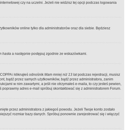
ternetowej czy na uczelni. Jeżeli nie widzisz tej opcji podczas logowania
tkowników online tylko dla administratorów oraz dla siebie. Będziesz
 hasła
a następnie postępuj zgodnie ze wskazówkami.
e COPPA i kliknąłeś odnośnik
Mam mniej niż 13 lat
podczas rejestracji, musisz
kont, bądź przez samych użytkowników, bądź przez administratora, zanim
cjami w nim zawartymi, a jeśli nie otrzymałeś e-maila, to czy jesteś pewien,
ś poprawmy adres e-mail spróbuj skontaktować się z administratorem Forum.
ięte przez administratora z jakiegoś powodu. Jeżeli Twoje konto zostało
iejszyć rozmiar bazy danych. Spróbuj ponownie zarejestrować się i włączyć