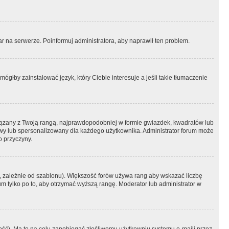
r na serwerze. Poinformuj administratora, aby naprawił ten problem.
ógłby zainstalować język, który Ciebie interesuje a jeśli takie tłumaczenie
iązany z Twoją rangą, najprawdopodobniej w formie gwiazdek, kwadratów lub
atowy lub spersonalizowany dla każdego użytkownika. Administrator forum może
o przyczyny.
, zależnie od szablonu). Większość forów używa rang aby wskazać liczbę
um tylko po to, aby otrzymać wyższą rangę. Moderator lub administrator w