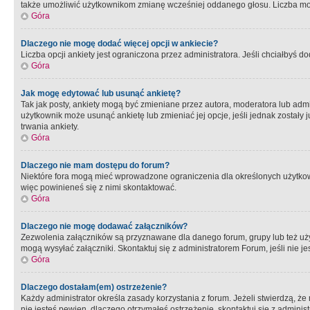
także umożliwić użytkownikom zmianę wcześniej oddanego głosu. Liczba możl
Góra
Dlaczego nie mogę dodać więcej opcji w ankiecie?
Liczba opcji ankiety jest ograniczona przez administratora. Jeśli chciałbyś do
Góra
Jak mogę edytować lub usunąć ankietę?
Tak jak posty, ankiety mogą być zmieniane przez autora, moderatora lub admi
użytkownik może usunąć ankietę lub zmieniać jej opcje, jeśli jednak został
trwania ankiety.
Góra
Dlaczego nie mam dostępu do forum?
Niektóre fora mogą mieć wprowadzone ograniczenia dla określonych użytkowni
więc powinieneś się z nimi skontaktować.
Góra
Dlaczego nie mogę dodawać załączników?
Zezwolenia załączników są przyznawane dla danego forum, grupy lub też uż
mogą wysyłać załączniki. Skontaktuj się z administratorem Forum, jeśli nie
Góra
Dlaczego dostałam(em) ostrzeżenie?
Każdy administrator określa zasady korzystania z forum. Jeżeli stwierdzą, ż
nie jesteś pewien, dlaczego otrzymałeś ostrzeżenie, skontaktuj sie z adminis