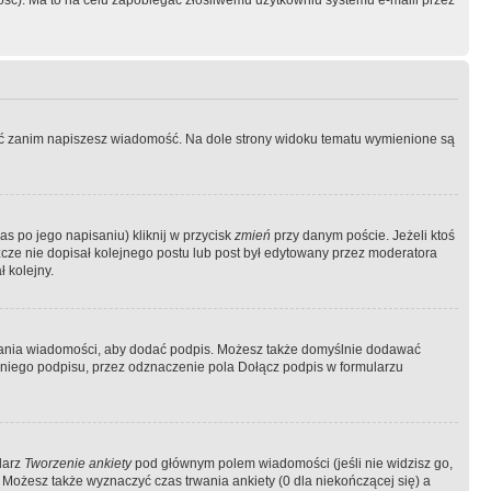
ość). Ma to na celu zapobiegać złośliwemu użytkowniu systemu e-maili przez
ować zanim napiszesz wiadomość. Na dole strony widoku tematu wymienione są
as po jego napisaniu) kliknij w przycisk
zmień
przy danym poście. Jeżeli ktoś
szcze nie dopisał kolejnego postu lub post był edytowany przez moderatora
 kolejny.
łania wiadomości, aby dodać podpis. Możesz także domyślnie dodawać
niego podpisu, przez odznaczenie pola Dołącz podpis w formularzu
larz
Tworzenie ankiety
pod głównym polem wiadomości (jeśli nie widzisz go,
 Możesz także wyznaczyć czas trwania ankiety (0 dla niekończącej się) a