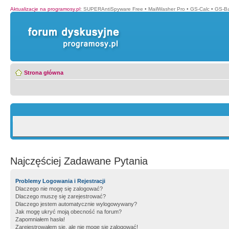
Aktualizacje na programosy.pl
:
SUPERAntiSpyware Free
•
MailWasher Pro
•
GS-Calc
•
GS-B
Strona główna
Najczęściej Zadawane Pytania
Problemy Logowania i Rejestracji
Dlaczego nie mogę się zalogować?
Dlaczego muszę się zarejestrować?
Dlaczego jestem automatycznie wylogowywany?
Jak mogę ukryć moją obecność na forum?
Zapomniałem hasła!
Zarejestrowałem się, ale nie mogę się zalogować!