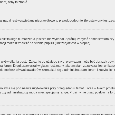
ment, żeby to zrobić.
zas nadal jest wyświetlany nieprawdłowo to prawdopodobnie źle ustawiony jest zega
ikt takiego tłumaczenia jeszcze nie wykonał. Spróbuj zapytać administratora czy m
acji możesz znaleźć na stronie phpBB (link znajdziesz w stopce).
 wyświetlania postu. Zależnie od użytego stylu, pierwszym może być obrazek pow
 na forum. Drugi, zazwyczaj większy, jest znany jako awatar i zazwyczaj jest unik
ie możesz używać awatarów, skontaktuj się z administratorami forum i zapytaj ich 
pojawia się pod nazwą użytkownika przy przeglądaniu tematu, oraz w twoim profilu
zy czy administratorzy mogą mieć specjalną rangę. Prosimy nie pisać postów na for