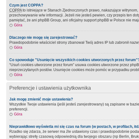
Czym jest COPPA?
COPPA
to istniejące w Stanach Zjednoczonych prawo, nakazujące witrynom
przechowywanie w/w informacji. Jeżeli nie jesteś pewien, czy przepis ten dot
pamiętać, że ani phpBB Group, ani oficjalny support phpBB w Polsce nie mają
Góra
Dlaczego nie mogę się zarejestrować?
Prawdopodobnie właściciel strony zbanował Twój adres IP lub zabronił nazwy 
Góra
Co spowoduje "Usunięcie wszystkich cookies utworzonych przez forum"
“Usuń cookies utworzone przez forum” usuwa cookies utworzone przez phpBB3
nieprzeczytanych postów. Usunięcie cookies może pomóc w przypadku pro
Góra
Preferencje i ustawienia użytkownika
Jak mogę zmienić moje ustawienia?
Wszystkie Twoje ustawienia (jeśli jesteś zarejestrowany) są zapisane w bazie 
preferencji.
Góra
Nieprawidłowo wyświetla mi się czas na forum (w postach, w profilach, itd.
Rzadko się zdarza, że serwer ma źle ustawiony czas i prawdopodobnie podane 
wybierając strefę czasową odpowiednią dla twojego obszaru (np Berlin, Bruk