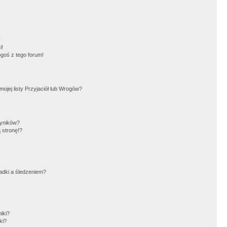
!
i!
goś z tego forum!
jej listy Przyjaciół lub Wrogów?
wyników?
 stronę!?
adki a śledzeniem?
iki?
ki?