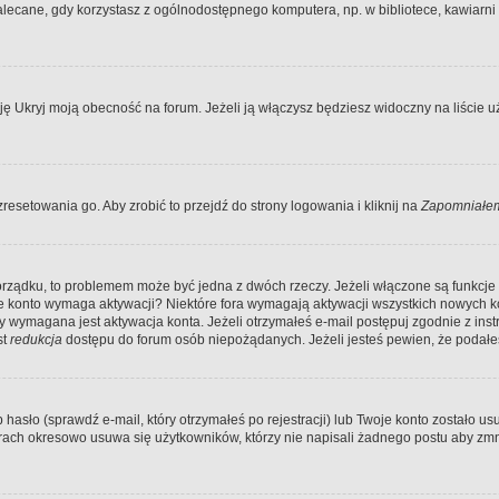
ecane, gdy korzystasz z ogólnodostępnego komputera, np. w bibliotece, kawiarni in
Ukryj moją obecność na forum. Jeżeli ją włączysz będziesz widoczny na liście uży
resetowania go. Aby zrobić to przejdź do strony logowania i kliknij na
Zapomniałem
porządku, to problemem może być jedna z dwóch rzeczy. Jeżeli włączone są funkcj
twoje konto wymaga aktywacji? Niektóre fora wymagają aktywacji wszystkich nowych 
wymagana jest aktywacja konta. Jeżeli otrzymałeś e-mail postępuj zgodnie z instruk
st
redukcja
dostępu do forum osób niepożądanych. Jeżeli jesteś pewien, że podałe
o (sprawdź e-mail, który otrzymałeś po rejestracji) lub Twoje konto zostało usun
rach okresowo usuwa się użytkowników, którzy nie napisali żadnego postu aby zmn