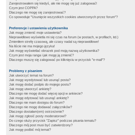
Zarejestrowałem się kiedyś, ale nie mogę się już zalogować!
Czym jest COPPA?
Dlaczego nie mogę się zarejestrować?
Co spowoduje "Usunięcie wszystkich cookies utworzonych przez forum"?
Preferencje i ustawienia użytkownika
Jak mogę zmienić moje ustawienia?
Nieprawidłowo wyświetla mi się czas na forum (w postach, w profilach, itd.)
Zmieniłem strefę czasową, ale czasy nadal są nieprawidłowe!
Na liście nie ma mojego języka!
Jak mogę wyświetlać obrazek pod moją nazwą użytkownika?
Czym jest moja ranga i jak mogę ją zmienić?
Dlaczego muszę się zalogować po kliknięciu w przycisk "e-mail"?
Problemy z pisaniem
Jak utworzyć temat na forum?
Jak mogę wyedytować lub usunąć posta?
Jak mogę dodać podpis do mojego postu?
Jak mogę utworzyć ankietę?
Dlaczego nie mogę dodać więcej opcji w ankiecie?
Jak mogę edytować lub usunąć ankietę?
Dlaczego nie mam dostępu do forum?
Dlaczego nie mogę dodawać załączników?
Dlaczego dostałam(em) ostrzeżenie?
Jak mogę zgłosić posty moderatorowi?
Do czego służy przycisk "Zapisz" podczas pisania tematu?
Dlaczego mój post musi być zatwierdzony?
Jak mogę podbić mój temat?