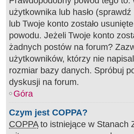
Prawdopodobny powód tego to:
użytkownika lub hasło (sprawdź e
lub Twoje konto zostało usunięte
powodu. Jeżeli Twoje konto zost
żadnych postów na forum? Zazw
użytkowników, którzy nie napisa
rozmiar bazy danych. Spróbuj po
dyskusji na forum.
Góra
Czym jest COPPA?
COPPA
to istniejące w Stanach