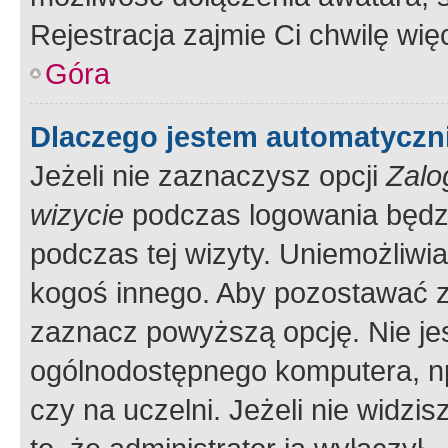
Rejestracja zajmie Ci chwilę wi
Góra
Dlaczego jestem automatycz
Jeżeli nie zaznaczysz opcji
Zalo
wizycie
podczas logowania będzi
podczas tej wizyty. Uniemożliwi
kogoś innego. Aby pozostawać 
zaznacz powyższą opcję. Nie jes
ogólnodostępnego komputera, np.
czy na uczelni. Jeżeli nie widzi