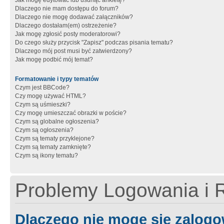
Jak mogę edytować lub usunąć ankietę?
Dlaczego nie mam dostępu do forum?
Dlaczego nie mogę dodawać załączników?
Dlaczego dostałam(em) ostrzeżenie?
Jak mogę zgłosić posty moderatorowi?
Do czego służy przycisk "Zapisz" podczas pisania tematu?
Dlaczego mój post musi być zatwierdzony?
Jak mogę podbić mój temat?
Formatowanie i typy tematów
Czym jest BBCode?
Czy mogę używać HTML?
Czym są uśmieszki?
Czy mogę umieszczać obrazki w poście?
Czym są globalne ogłoszenia?
Czym są ogłoszenia?
Czym są tematy przyklejone?
Czym są tematy zamknięte?
Czym są ikony tematu?
Problemy Logowania i R
Dlaczego nie mogę się zalog