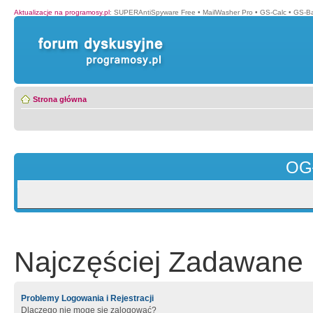
Aktualizacje na programosy.pl
:
SUPERAntiSpyware Free
•
MailWasher Pro
•
GS-Calc
•
GS-B
Strona główna
OG
Najczęściej Zadawane 
Problemy Logowania i Rejestracji
Dlaczego nie mogę się zalogować?