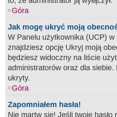
to, że administrator ją wyłączył.
Góra
Jak mogę ukryć moją obecno
W Panelu użytkownika (UCP) w 
znajdziesz opcję Ukryj moją obe
będziesz widoczny na liście użyt
administratorów oraz dla siebie.
ukryty.
Góra
Zapomniałem hasła!
Nie martw się! Jeśli twoje hasło