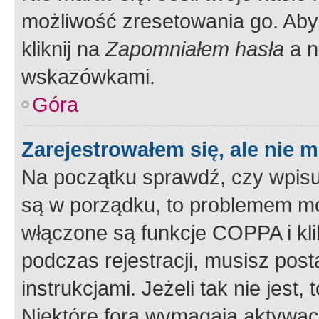
możliwość zresetowania go. Aby 
kliknij na
Zapomniałem hasła
a n
wskazówkami.
Góra
Zarejestrowałem się, ale nie 
Na początku sprawdź, czy wpisuj
są w porządku, to problemem mo
włączone są funkcje COPPA i kl
podczas rejestracji, musisz pos
instrukcjami. Jeżeli tak nie jes
Niektóre fora wymagają aktywac