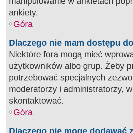
manipulowanie w ankietach popr
ankiety.
Góra
Dlaczego nie mam dostępu d
Niektóre fora mogą mieć wprowa
użytkowników albo grup. Żeby pr
potrzebować specjalnych zezwole
moderatorzy i administratorzy, w
skontaktować.
Góra
Dlaczego nie mogę dodawać 