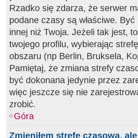
Rzadko się zdarza, że serwer m
podane czasy są właściwe. Być 
innej niż Twoja. Jeżeli tak jest,
twojego profilu, wybierając str
obszaru (np Berlin, Bruksela, Ko
Pamiętaj, że zmiana strefy czas
być dokonana jedynie przez zar
więc jeszcze się nie zarejestrow
zrobić.
Góra
Zmieniłem strefę czasową, ale