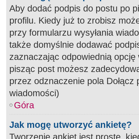
Aby dodać podpis do postu po 
profilu. Kiedy już to zrobisz m
przy formularzu wysyłania wiad
także domyślnie dodawać podpi
zaznaczając odpowiednią opcję 
pisząc post możesz zadecydowa
przez odznaczenie pola Dołącz 
wiadomości)
Góra
Jak mogę utworzyć ankietę?
Tworzenie ankiet jest proste, ki