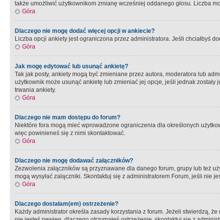
także umożliwić użytkownikom zmianę wcześniej oddanego głosu. Liczba możl
Góra
Dlaczego nie mogę dodać więcej opcji w ankiecie?
Liczba opcji ankiety jest ograniczona przez administratora. Jeśli chciałbyś do
Góra
Jak mogę edytować lub usunąć ankietę?
Tak jak posty, ankiety mogą być zmieniane przez autora, moderatora lub admi
użytkownik może usunąć ankietę lub zmieniać jej opcje, jeśli jednak został
trwania ankiety.
Góra
Dlaczego nie mam dostępu do forum?
Niektóre fora mogą mieć wprowadzone ograniczenia dla określonych użytkowni
więc powinieneś się z nimi skontaktować.
Góra
Dlaczego nie mogę dodawać załączników?
Zezwolenia załączników są przyznawane dla danego forum, grupy lub też uż
mogą wysyłać załączniki. Skontaktuj się z administratorem Forum, jeśli nie
Góra
Dlaczego dostałam(em) ostrzeżenie?
Każdy administrator określa zasady korzystania z forum. Jeżeli stwierdzą, ż
nie jesteś pewien, dlaczego otrzymałeś ostrzeżenie, skontaktuj sie z adminis