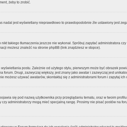
ment, żeby to zrobić.
zas nadal jest wyświetlany nieprawdłowo to prawdopodobnie źle ustawiony jest zega
ikt takiego tłumaczenia jeszcze nie wykonał. Spróbuj zapytać administratora czy m
acji możesz znaleźć na stronie phpBB (link znajdziesz w stopce).
 wyświetlania postu. Zależnie od użytego stylu, pierwszym może być obrazek pow
 na forum. Drugi, zazwyczaj większy, jest znany jako awatar i zazwyczaj jest unik
ie możesz używać awatarów, skontaktuj się z administratorami forum i zapytaj ich 
pojawia się pod nazwą użytkownika przy przeglądaniu tematu, oraz w twoim profilu
zy czy administratorzy mogą mieć specjalną rangę. Prosimy nie pisać postów na for