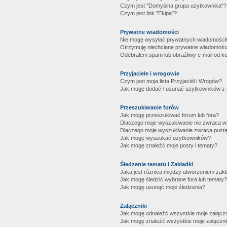
Czym jest "Domyślna grupa użytkownika"?
Czym jest link "Ekipa"?
Prywatne wiadomości
Nie mogę wysyłać prywatnych wiadomości
Otrzymuję niechciane prywatne wiadomośc
Odebrałem spam lub obraźliwy e-mail od ko
Przyjaciele i wrogowie
Czym jest moja lista Przyjaciół i Wrogów?
Jak mogę dodać / usunąć użytkowników z mo
Przeszukiwanie forów
Jak mogę przeszukiwać forum lub fora?
Dlaczego moje wyszukiwanie nie zwraca 
Dlaczego moje wyszukiwanie zwraca pustą
Jak mogę wyszukać użytkowników?
Jak mogę znaleźć moje posty i tematy?
Śledzenie tematu i Zakładki
Jaka jest różnica między utworzeniem zakł
Jak mogę śledzić wybrane fora lub tematy?
Jak mogę usunąć moje śledzenia?
Załączniki
Jak mogę odnaleźć wszystkie moje załączn
Jak mogę znaleźć wszystkie moje załączni