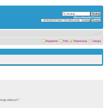
Wyszukiwarka Forum
Regulamin
FAQ
Rejestracja
Zaloguj
h mogę dołączyć?