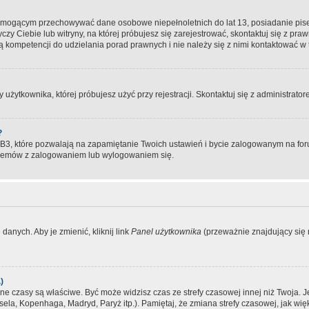
, mogącym przechowywać dane osobowe niepełnoletnich do lat 13, posiadanie pi
yczy Ciebie lub witryny, na której próbujesz się zarejestrować, skontaktuj się z pr
 kompetencji do udzielania porad prawnych i nie należy się z nimi kontaktować w te
użytkownika, której próbujesz użyć przy rejestracji. Skontaktuj się z administrat
?
, które pozwalają na zapamiętanie Twoich ustawień i bycie zalogowanym na forum
blemów z zalogowaniem lub wylogowaniem się.
danych. Aby je zmienić, kliknij link
Panel użytkownika
(przeważnie znajdujący się n
)
czasy są właściwe. Być może widzisz czas ze strefy czasowej innej niż Twoja. Jeże
sela, Kopenhaga, Madryd, Paryż itp.). Pamiętaj, że zmiana strefy czasowej, jak 