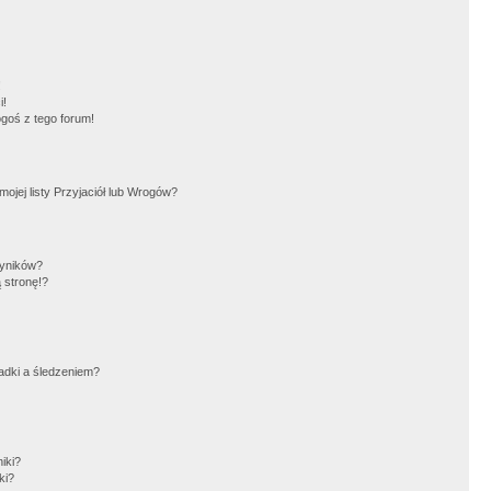
!
i!
goś z tego forum!
jej listy Przyjaciół lub Wrogów?
wyników?
 stronę!?
adki a śledzeniem?
iki?
ki?