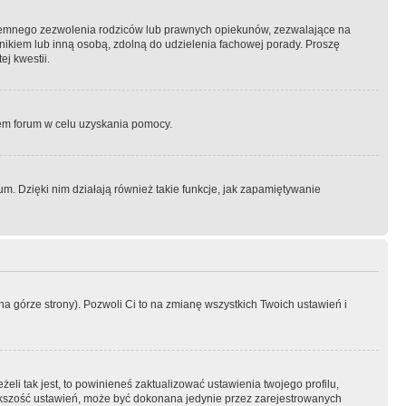
semnego zezwolenia rodziców lub prawnych opiekunów, zezwalające na
awnikiem lub inną osobą, zdolną do udzielenia fachowej porady. Proszę
j kwestii.
orem forum w celu uzyskania pomocy.
. Dzięki nim działają również takie funkcje, jak zapamiętywanie
a górze strony). Pozwoli Ci to na zmianę wszystkich Twoich ustawień i
li tak jest, to powinieneś zaktualizować ustawienia twojego profilu,
większość ustawień, może być dokonana jedynie przez zarejestrowanych