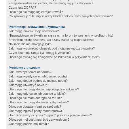
Zarejestrowałem się kiedyś, ale nie mogę się już zalogować!
Czym jest COPPA?
Dlaczego nie mogę się zarejestrować?
Co spowoduje "Usunięcie wszystkich cookies utworzonych przez forum"?
Preferencje i ustawienia użytkownika
Jak mogę zmienić moje ustawienia?
Nieprawidłowo wyświetla mi się czas na forum (w postach, w profilach, itd.)
Zmieniłem strefę czasową, ale czasy nadal są nieprawidłowe!
Na liście nie ma mojego języka!
Jak mogę wyświetlać obrazek pod moją nazwą użytkownika?
Czym jest moja ranga i jak mogę ją zmienić?
Dlaczego muszę się zalogować po kliknięciu w przycisk "e-mail"?
Problemy z pisaniem
Jak utworzyć temat na forum?
Jak mogę wyedytować lub usunąć posta?
Jak mogę dodać podpis do mojego postu?
Jak mogę utworzyć ankietę?
Dlaczego nie mogę dodać więcej opcji w ankiecie?
Jak mogę edytować lub usunąć ankietę?
Dlaczego nie mam dostępu do forum?
Dlaczego nie mogę dodawać załączników?
Dlaczego dostałam(em) ostrzeżenie?
Jak mogę zgłosić posty moderatorowi?
Do czego służy przycisk "Zapisz" podczas pisania tematu?
Dlaczego mój post musi być zatwierdzony?
Jak mogę podbić mój temat?