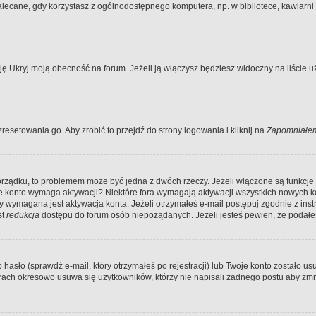
ecane, gdy korzystasz z ogólnodostępnego komputera, np. w bibliotece, kawiarni in
Ukryj moją obecność na forum. Jeżeli ją włączysz będziesz widoczny na liście uży
resetowania go. Aby zrobić to przejdź do strony logowania i kliknij na
Zapomniałem
porządku, to problemem może być jedna z dwóch rzeczy. Jeżeli włączone są funkcj
twoje konto wymaga aktywacji? Niektóre fora wymagają aktywacji wszystkich nowych 
wymagana jest aktywacja konta. Jeżeli otrzymałeś e-mail postępuj zgodnie z instruk
st
redukcja
dostępu do forum osób niepożądanych. Jeżeli jesteś pewien, że podałe
o (sprawdź e-mail, który otrzymałeś po rejestracji) lub Twoje konto zostało usun
rach okresowo usuwa się użytkowników, którzy nie napisali żadnego postu aby zmn