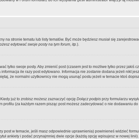
dowany w Forum formularz do ich wysyłania (jeśli administrator włączył tą możliw
zny na stronie tematu lub listy tematów. Być może będziesz musiał się zarejestr
żesz edytować swoje posty na tym forum, itp.
).
 tylko swoje posty. Aby zmienić post (czasem jest to możliwe tylko przez jakiś cz
informacja ile razy post edytowano. Informacja nie zostanie dodana jeżeli nikt je
iętaj, że normalni użytkownicy nie mogą usunąć postu jeżeli w temacie ktoś dopisał
 Kiedy już to zrobisz możesz zaznaczyć opcję
Dołącz podpis
przy formularzu wysy
m profilu (za każdym razem pisząc post możesz zadecydować o nie dodawaniu do 
wszy post w temacie, jeśli masz odpowiednie uprawnienia) powinieneś widzieć formu
uł ankiety i podać przynajmniej dwie opcje (każdą opcję wpisujesz w nowej linii).