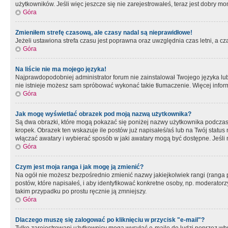
użytkowników. Jeśli więc jeszcze się nie zarejestrowałeś, teraz jest dobry mo
Góra
Zmieniłem strefę czasową, ale czasy nadal są nieprawidłowe!
Jeżeli ustawiona strefa czasu jest poprawna oraz uwzględnia czas letni, a c
Góra
Na liście nie ma mojego języka!
Najprawdopodobniej administrator forum nie zainstalował Twojego języka lub n
nie istnieje możesz sam spróbować wykonać takie tłumaczenie. Więcej inform
Góra
Jak mogę wyświetlać obrazek pod moją nazwą użytkownika?
Są dwa obrazki, które mogą pokazać się poniżej nazwy użytkownika podczas
kropek. Obrazek ten wskazuje ile postów już napisałeś/aś lub na Twój status
włączać awatary i wybierać sposób w jaki awatary mogą być dostępne. Jeśli n
Góra
Czym jest moja ranga i jak mogę ją zmienić?
Na ogół nie możesz bezpośrednio zmienić nazwy jakiejkolwiek rangi (ranga 
postów, które napisałeś, i aby identyfikować konkretne osoby, np. moderator
takim przypadku po prostu ręcznie ją zmniejszy.
Góra
Dlaczego muszę się zalogować po kliknięciu w przycisk "e-mail"?