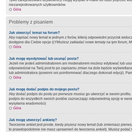
Tylko zarejestrowani użytkownicy mogą wysyłać e-maile do ludzi poprzez wbu
niezarejestrowanych użytkowników.
Góra
Problemy z pisaniem
Jak utworzyć temat na forum?
Aby napisać nowy temat w jednym z forów, kliknij odpowiedni przycisk widoc
dostępne dla Ciebie opcje ((
YMożesz zakładać nowe tematy na tym forum, Mo
Góra
Jak mogę wyedytować lub usunąć posta?
Jeżeli nie jesteś administratorem ani moderatorem możesz edytować lub usuwać
odpowiedział na Twój post to po zapisaniu zmian na dole będzie wyświetlana 
lub administratora (powinni oni poinformować dlaczego dokonali edycji). Pam
Góra
Jak mogę dodać podpis do mojego postu?
Aby dodać podpis do postu po pierwsze musisz go utworzyć w swoim profilu.
podpis do wszystkich swoich postów zaznaczając odpowiednią opcję w swoi
wysyłania wiadomości)
Góra
Jak mogę utworzyć ankietę?
Tworzenie ankiet jest proste, kiedy piszesz nowy temat (lub zmieniasz pier
to prawdopodobnie nie masz uprawnień do tworzenia ankiet). Musisz podać tyt