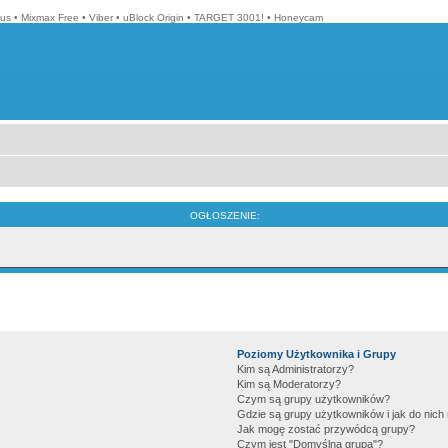
lus
•
Mixmax Free
•
Viber
•
uBlock Origin
•
TARGET 3001!
•
Honeycam
OGŁOSZENIE:
Poziomy Użytkownika i Grupy
Kim są Administratorzy?
Kim są Moderatorzy?
Czym są grupy użytkowników?
Gdzie są grupy użytkowników i jak do nic
Jak mogę zostać przywódcą grupy?
Czym jest "Domyślna grupa"?