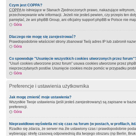
Czym jest COPPA?
COPPA
to istniejące w Stanach Zjednoczonych prawo, nakazujące witrynom
przechowywanie w/w informacji. Jeżeli nie jesteś pewien, czy przepis ten dot
pamiętać, że ani phpBB Group, ani oficjalny support phpBB w Polsce nie mają
Góra
Dlaczego nie mogę się zarejestrować?
Prawdopodobnie właściciel strony zbanował Twój adres IP lub zabronił nazwy 
Góra
Co spowoduje "Usunięcie wszystkich cookies utworzonych przez forum"
“Usuń cookies utworzone przez forum” usuwa cookies utworzone przez phpBB3
nieprzeczytanych postów. Usunięcie cookies może pomóc w przypadku pro
Góra
Preferencje i ustawienia użytkownika
Jak mogę zmienić moje ustawienia?
Wszystkie Twoje ustawienia (jeśli jesteś zarejestrowany) są zapisane w bazie 
preferencji.
Góra
Nieprawidłowo wyświetla mi się czas na forum (w postach, w profilach, itd.
Rzadko się zdarza, że serwer ma źle ustawiony czas i prawdopodobnie podane 
wybierając strefę czasową odpowiednią dla twojego obszaru (np Berlin, Bruk