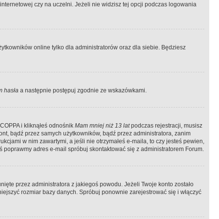
ternetowej czy na uczelni. Jeżeli nie widzisz tej opcji podczas logowania
tkowników online tylko dla administratorów oraz dla siebie. Będziesz
 hasła
a następnie postępuj zgodnie ze wskazówkami.
e COPPA i kliknąłeś odnośnik
Mam mniej niż 13 lat
podczas rejestracji, musisz
kont, bądź przez samych użytkowników, bądź przez administratora, zanim
cjami w nim zawartymi, a jeśli nie otrzymałeś e-maila, to czy jesteś pewien,
ś poprawmy adres e-mail spróbuj skontaktować się z administratorem Forum.
ięte przez administratora z jakiegoś powodu. Jeżeli Twoje konto zostało
iejszyć rozmiar bazy danych. Spróbuj ponownie zarejestrować się i włączyć