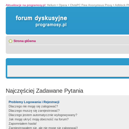
Aktualizacje na programosy.pl
:
Helium
•
Opera
•
ChrisPC Free Anonymous Proxy
•
Adblock P
Strona główna
Najczęściej Zadawane Pytania
Problemy Logowania i Rejestracji
Dlaczego nie mogę się zalogować?
Dlaczego muszę się zarejestrować?
Dlaczego jestem automatycznie wylogowywany?
Jak mogę ukryć moją obecność na forum?
Zapomniałem hasła!
Zarejestrowałem się, ale nie mogę się zalogować!