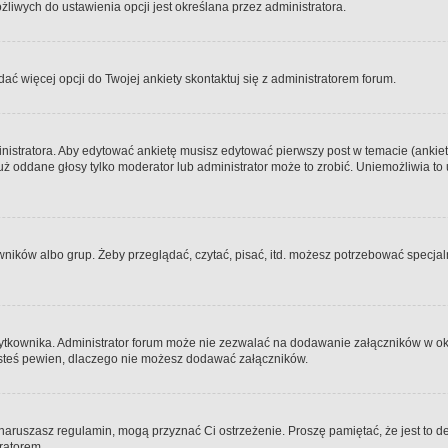
iwych do ustawienia opcji jest określana przez administratora.
dać więcej opcji do Twojej ankiety skontaktuj się z administratorem forum.
nistratora. Aby edytować ankietę musisz edytować pierwszy post w temacie (ankieta
y już oddane głosy tylko moderator lub administrator może to zrobić. Uniemożliwia
ków albo grup. Żeby przeglądać, czytać, pisać, itd. możesz potrzebować specjalny
ytkownika. Administrator forum może nie zezwalać na dodawanie załączników w o
 jesteś pewien, dlaczego nie możesz dodawać załączników.
e naruszasz regulamin, mogą przyznać Ci ostrzeżenie. Proszę pamiętać, że jest to d
tratorem.