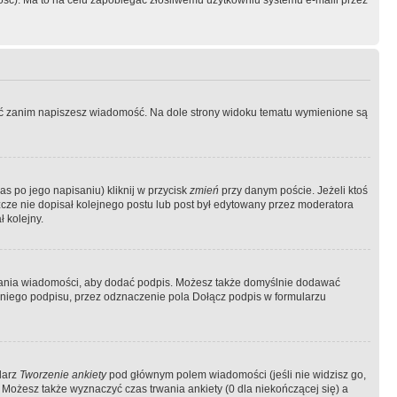
ość). Ma to na celu zapobiegać złośliwemu użytkowniu systemu e-maili przez
ować zanim napiszesz wiadomość. Na dole strony widoku tematu wymienione są
as po jego napisaniu) kliknij w przycisk
zmień
przy danym poście. Jeżeli ktoś
szcze nie dopisał kolejnego postu lub post był edytowany przez moderatora
 kolejny.
łania wiadomości, aby dodać podpis. Możesz także domyślnie dodawać
niego podpisu, przez odznaczenie pola Dołącz podpis w formularzu
larz
Tworzenie ankiety
pod głównym polem wiadomości (jeśli nie widzisz go,
 Możesz także wyznaczyć czas trwania ankiety (0 dla niekończącej się) a