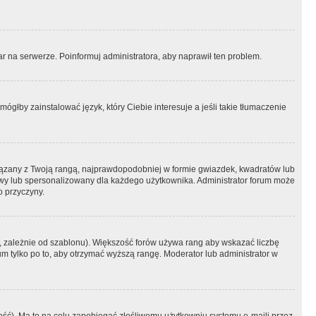
r na serwerze. Poinformuj administratora, aby naprawił ten problem.
ógłby zainstalować język, który Ciebie interesuje a jeśli takie tłumaczenie
iązany z Twoją rangą, najprawdopodobniej w formie gwiazdek, kwadratów lub
atowy lub spersonalizowany dla każdego użytkownika. Administrator forum może
o przyczyny.
, zależnie od szablonu). Większość forów używa rang aby wskazać liczbę
um tylko po to, aby otrzymać wyższą rangę. Moderator lub administrator w