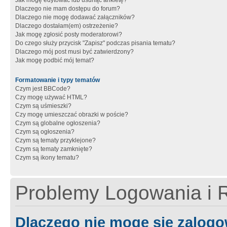
Jak mogę edytować lub usunąć ankietę?
Dlaczego nie mam dostępu do forum?
Dlaczego nie mogę dodawać załączników?
Dlaczego dostałam(em) ostrzeżenie?
Jak mogę zgłosić posty moderatorowi?
Do czego służy przycisk "Zapisz" podczas pisania tematu?
Dlaczego mój post musi być zatwierdzony?
Jak mogę podbić mój temat?
Formatowanie i typy tematów
Czym jest BBCode?
Czy mogę używać HTML?
Czym są uśmieszki?
Czy mogę umieszczać obrazki w poście?
Czym są globalne ogłoszenia?
Czym są ogłoszenia?
Czym są tematy przyklejone?
Czym są tematy zamknięte?
Czym są ikony tematu?
Problemy Logowania i R
Dlaczego nie mogę się zalog