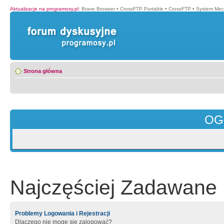
Aktualizacje na programosy.pl
:
Brave Browser
•
CrossFTP Portable
•
CrossFTP
•
System Mec
Strona główna
OG
Najczęściej Zadawane 
Problemy Logowania i Rejestracji
Dlaczego nie mogę się zalogować?