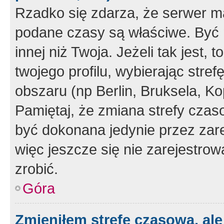
Rzadko się zdarza, że serwer m
podane czasy są właściwe. Być 
innej niż Twoja. Jeżeli tak jest,
twojego profilu, wybierając str
obszaru (np Berlin, Bruksela, Ko
Pamiętaj, że zmiana strefy czas
być dokonana jedynie przez zar
więc jeszcze się nie zarejestrow
zrobić.
Góra
Zmieniłem strefę czasową, ale