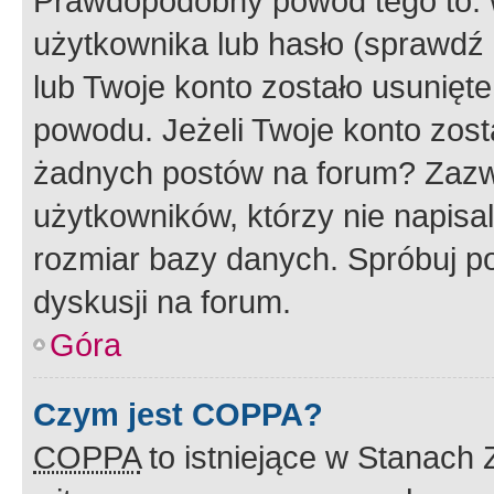
Prawdopodobny powód tego to:
użytkownika lub hasło (sprawdź e
lub Twoje konto zostało usunięte
powodu. Jeżeli Twoje konto zost
żadnych postów na forum? Zazw
użytkowników, którzy nie napisa
rozmiar bazy danych. Spróbuj po
dyskusji na forum.
Góra
Czym jest COPPA?
COPPA
to istniejące w Stanach