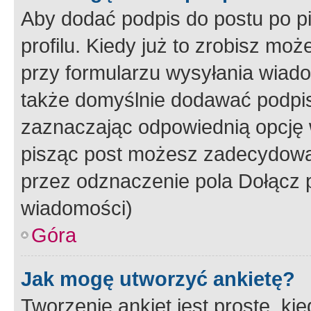
Aby dodać podpis do postu po 
profilu. Kiedy już to zrobisz m
przy formularzu wysyłania wiad
także domyślnie dodawać podpi
zaznaczając odpowiednią opcję 
pisząc post możesz zadecydowa
przez odznaczenie pola Dołącz 
wiadomości)
Góra
Jak mogę utworzyć ankietę?
Tworzenie ankiet jest proste, ki