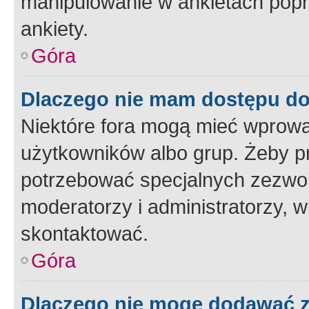
manipulowanie w ankietach popr
ankiety.
Góra
Dlaczego nie mam dostępu d
Niektóre fora mogą mieć wprowa
użytkowników albo grup. Żeby pr
potrzebować specjalnych zezwole
moderatorzy i administratorzy, w
skontaktować.
Góra
Dlaczego nie mogę dodawać 