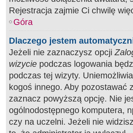
Rejestracja zajmie Ci chwilę wi
Góra
Dlaczego jestem automatycz
Jeżeli nie zaznaczysz opcji
Zalo
wizycie
podczas logowania będzi
podczas tej wizyty. Uniemożliwi
kogoś innego. Aby pozostawać 
zaznacz powyższą opcję. Nie jes
ogólnodostępnego komputera, np.
czy na uczelni. Jeżeli nie widzi