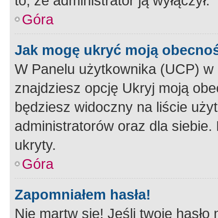
to, że administrator ją wyłączył.
Góra
Jak mogę ukryć moją obecno
W Panelu użytkownika (UCP) w 
znajdziesz opcję Ukryj moją obe
będziesz widoczny na liście użyt
administratorów oraz dla siebie.
ukryty.
Góra
Zapomniałem hasła!
Nie martw się! Jeśli twoje hasło