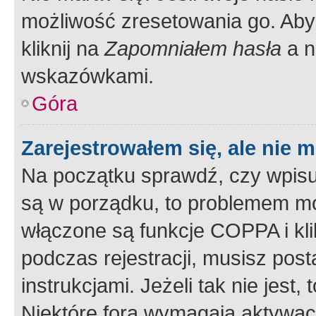
możliwość zresetowania go. Aby 
kliknij na
Zapomniałem hasła
a n
wskazówkami.
Góra
Zarejestrowałem się, ale nie 
Na początku sprawdź, czy wpisuj
są w porządku, to problemem mo
włączone są funkcje COPPA i kl
podczas rejestracji, musisz pos
instrukcjami. Jeżeli tak nie jes
Niektóre fora wymagają aktywac