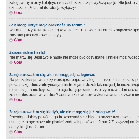
zalogowanym przy kolejnych wizytach zaznacz powyższą opcję. Nie jest to zal
oznacza to, że administrator ją wyłączył.
Góra
Jak mogę ukryć moją obecność na forum?
W Panelu użytkownika (UCP) w zakładce “Ustawienia Forum” znajdziesz opcję 
zliczany jako użytkownik ukryty.
Góra
Zapomniałem hasła!
Nie martw się! Jeśli twoje hasło nie może byc odzyskane, istnieje możliwość z
Góra
Zarejestrowałem się, ale nie mogę się zalogować!
Na początku sprawdź, czy wpisujesz poprawny login i hasło. Jeżeli te są w 
postąpić zgodnie z otrzymanymi instrukcjami. Jeżeli tak nie jest, to może 
można się na nie logować. Po rejestracji powinieneś otrzymać wiadomość czy 
że podałeś poprawny adres? Jednym z powodów wykorzystania aktywacji je
Góra
Zarejestrowałem się kiedyś, ale nie mogę się już zalogować!
Prawdopodobny powód tego to: wprowadzasz błędna nazwę użytkownika lub hasł
usunięte to być może nie pisałeś żadnych postów na forum? Zazwyczaj na fo
do dyskusji na forum.
Góra