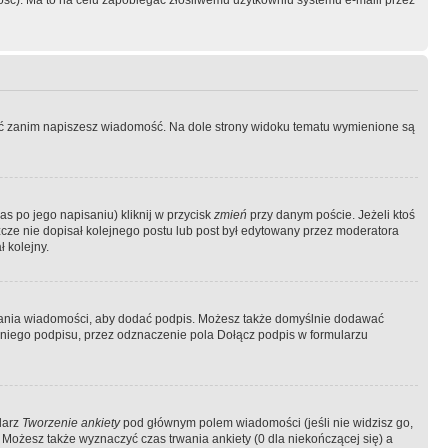
ość). Ma to na celu zapobiegać złośliwemu użytkowniu systemu e-maili przez
ować zanim napiszesz wiadomość. Na dole strony widoku tematu wymienione są
as po jego napisaniu) kliknij w przycisk
zmień
przy danym poście. Jeżeli ktoś
szcze nie dopisał kolejnego postu lub post był edytowany przez moderatora
 kolejny.
łania wiadomości, aby dodać podpis. Możesz także domyślnie dodawać
niego podpisu, przez odznaczenie pola Dołącz podpis w formularzu
larz
Tworzenie ankiety
pod głównym polem wiadomości (jeśli nie widzisz go,
 Możesz także wyznaczyć czas trwania ankiety (0 dla niekończącej się) a