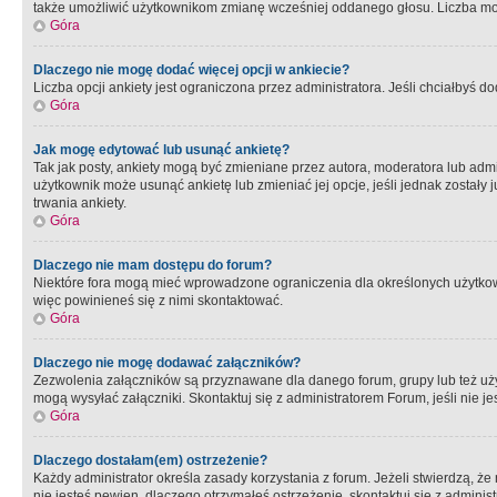
także umożliwić użytkownikom zmianę wcześniej oddanego głosu. Liczba możl
Góra
Dlaczego nie mogę dodać więcej opcji w ankiecie?
Liczba opcji ankiety jest ograniczona przez administratora. Jeśli chciałbyś do
Góra
Jak mogę edytować lub usunąć ankietę?
Tak jak posty, ankiety mogą być zmieniane przez autora, moderatora lub admi
użytkownik może usunąć ankietę lub zmieniać jej opcje, jeśli jednak został
trwania ankiety.
Góra
Dlaczego nie mam dostępu do forum?
Niektóre fora mogą mieć wprowadzone ograniczenia dla określonych użytkowni
więc powinieneś się z nimi skontaktować.
Góra
Dlaczego nie mogę dodawać załączników?
Zezwolenia załączników są przyznawane dla danego forum, grupy lub też uż
mogą wysyłać załączniki. Skontaktuj się z administratorem Forum, jeśli nie
Góra
Dlaczego dostałam(em) ostrzeżenie?
Każdy administrator określa zasady korzystania z forum. Jeżeli stwierdzą, ż
nie jesteś pewien, dlaczego otrzymałeś ostrzeżenie, skontaktuj sie z adminis