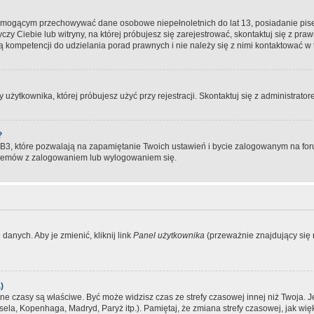
, mogącym przechowywać dane osobowe niepełnoletnich do lat 13, posiadanie pi
yczy Ciebie lub witryny, na której próbujesz się zarejestrować, skontaktuj się z pr
 kompetencji do udzielania porad prawnych i nie należy się z nimi kontaktować w te
użytkownika, której próbujesz użyć przy rejestracji. Skontaktuj się z administrat
?
, które pozwalają na zapamiętanie Twoich ustawień i bycie zalogowanym na forum
blemów z zalogowaniem lub wylogowaniem się.
danych. Aby je zmienić, kliknij link
Panel użytkownika
(przeważnie znajdujący się n
)
czasy są właściwe. Być może widzisz czas ze strefy czasowej innej niż Twoja. Jeże
sela, Kopenhaga, Madryd, Paryż itp.). Pamiętaj, że zmiana strefy czasowej, jak 