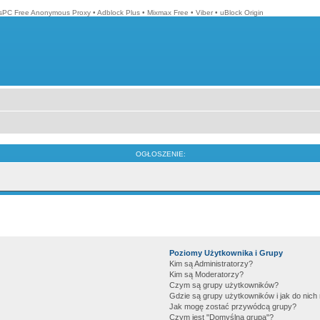
isPC Free Anonymous Proxy
•
Adblock Plus
•
Mixmax Free
•
Viber
•
uBlock Origin
OGŁOSZENIE:
Poziomy Użytkownika i Grupy
Kim są Administratorzy?
Kim są Moderatorzy?
Czym są grupy użytkowników?
Gdzie są grupy użytkowników i jak do nic
Jak mogę zostać przywódcą grupy?
Czym jest "Domyślna grupa"?