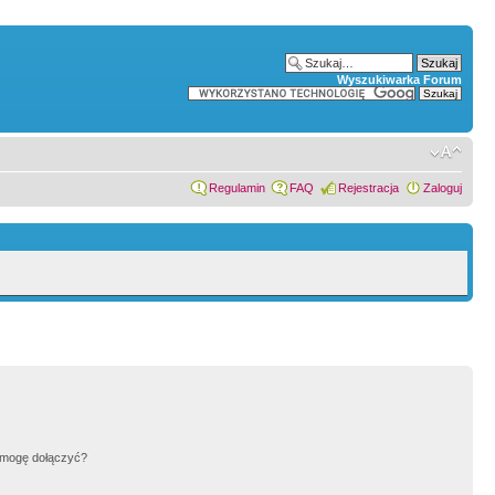
Wyszukiwarka Forum
Regulamin
FAQ
Rejestracja
Zaloguj
h mogę dołączyć?