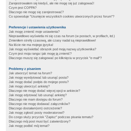
Zarejestrowałem się kiedyś, ale nie mogę się już zalogować!
Czym jest COPPA?
Dlaczego nie mogę się zarejestrować?
Co spowoduje "Usunięcie wszystkich cookies utworzonych przez forum"?
Preferencje i ustawienia użytkownika
Jak mogę zmienić moje ustawienia?
Nieprawidłowo wyświetla mi się czas na forum (w postach, w profilach, itd.)
Zmieniłem strefę czasową, ale czasy nadal są nieprawidłowe!
Na liście nie ma mojego języka!
Jak mogę wyświetlać obrazek pod moją nazwą użytkownika?
Czym jest moja ranga i jak mogę ją zmienić?
Dlaczego muszę się zalogować po kliknięciu w przycisk "e-mail"?
Problemy z pisaniem
Jak utworzyć temat na forum?
Jak mogę wyedytować lub usunąć posta?
Jak mogę dodać podpis do mojego postu?
Jak mogę utworzyć ankietę?
Dlaczego nie mogę dodać więcej opcji w ankiecie?
Jak mogę edytować lub usunąć ankietę?
Dlaczego nie mam dostępu do forum?
Dlaczego nie mogę dodawać załączników?
Dlaczego dostałam(em) ostrzeżenie?
Jak mogę zgłosić posty moderatorowi?
Do czego służy przycisk "Zapisz" podczas pisania tematu?
Dlaczego mój post musi być zatwierdzony?
Jak mogę podbić mój temat?