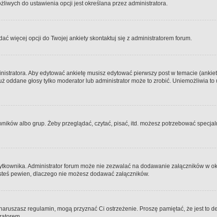
iwych do ustawienia opcji jest określana przez administratora.
dać więcej opcji do Twojej ankiety skontaktuj się z administratorem forum.
nistratora. Aby edytować ankietę musisz edytować pierwszy post w temacie (ankieta
y już oddane głosy tylko moderator lub administrator może to zrobić. Uniemożliwia
ków albo grup. Żeby przeglądać, czytać, pisać, itd. możesz potrzebować specjalny
ytkownika. Administrator forum może nie zezwalać na dodawanie załączników w o
 jesteś pewien, dlaczego nie możesz dodawać załączników.
e naruszasz regulamin, mogą przyznać Ci ostrzeżenie. Proszę pamiętać, że jest to d
tratorem.