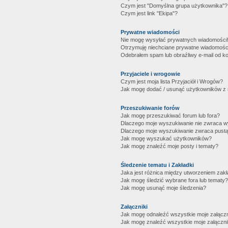
Czym jest "Domyślna grupa użytkownika"?
Czym jest link "Ekipa"?
Prywatne wiadomości
Nie mogę wysyłać prywatnych wiadomości
Otrzymuję niechciane prywatne wiadomośc
Odebrałem spam lub obraźliwy e-mail od ko
Przyjaciele i wrogowie
Czym jest moja lista Przyjaciół i Wrogów?
Jak mogę dodać / usunąć użytkowników z mo
Przeszukiwanie forów
Jak mogę przeszukiwać forum lub fora?
Dlaczego moje wyszukiwanie nie zwraca 
Dlaczego moje wyszukiwanie zwraca pustą
Jak mogę wyszukać użytkowników?
Jak mogę znaleźć moje posty i tematy?
Śledzenie tematu i Zakładki
Jaka jest różnica między utworzeniem zakł
Jak mogę śledzić wybrane fora lub tematy?
Jak mogę usunąć moje śledzenia?
Załączniki
Jak mogę odnaleźć wszystkie moje załączn
Jak mogę znaleźć wszystkie moje załączni