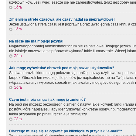
użytkowników. Jeśli więc jeszcze się nie zarejestrowałeś, teraz jest dobry mo
Góra
Zmieniłem strefę czasową, ale czasy nadal są nieprawidłowe!
Jeżeli ustawiona strefa czasu jest poprawna oraz uwzględnia czas letni, a c
Góra
Na liście nie ma mojego języka!
Najprawdopodobniej administrator forum nie zainstalował Twojego języka lub n
nie istnieje możesz sam spróbować wykonać takie tłumaczenie. Więcej inform
Góra
Jak mogę wyświetlać obrazek pod moją nazwą użytkownika?
Są dwa obrazki, które mogą pokazać się poniżej nazwy użytkownika podczas
kropek. Obrazek ten wskazuje ile postów już napisałeś/aś lub na Twój status
włączać awatary i wybierać sposób w jaki awatary mogą być dostępne. Jeśli n
Góra
Czym jest moja ranga i jak mogę ją zmienić?
Na ogół nie możesz bezpośrednio zmienić nazwy jakiejkolwiek rangi (ranga 
postów, które napisałeś, i aby identyfikować konkretne osoby, np. moderator
takim przypadku po prostu ręcznie ją zmniejszy.
Góra
Dlaczego muszę się zalogować po kliknięciu w przycisk "e-mail"?