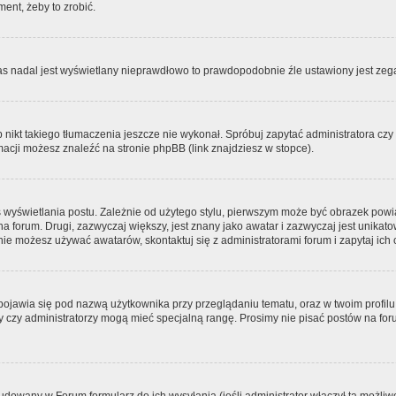
ment, żeby to zrobić.
zas nadal jest wyświetlany nieprawdłowo to prawdopodobnie źle ustawiony jest zega
ikt takiego tłumaczenia jeszcze nie wykonał. Spróbuj zapytać administratora czy m
acji możesz znaleźć na stronie phpBB (link znajdziesz w stopce).
 wyświetlania postu. Zależnie od użytego stylu, pierwszym może być obrazek pow
 na forum. Drugi, zazwyczaj większy, jest znany jako awatar i zazwyczaj jest unik
ie możesz używać awatarów, skontaktuj się z administratorami forum i zapytaj ich 
pojawia się pod nazwą użytkownika przy przeglądaniu tematu, oraz w twoim profilu
zy czy administratorzy mogą mieć specjalną rangę. Prosimy nie pisać postów na for