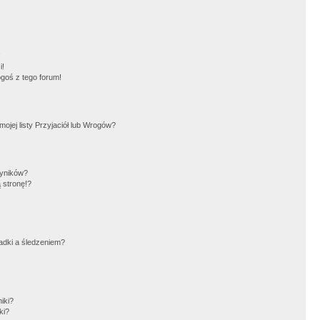
!
i!
goś z tego forum!
jej listy Przyjaciół lub Wrogów?
wyników?
 stronę!?
adki a śledzeniem?
iki?
ki?