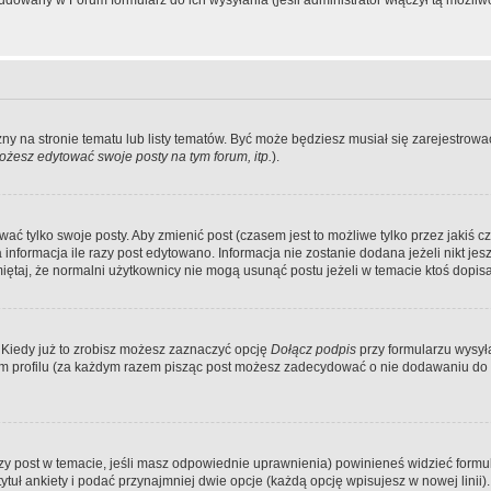
dowany w Forum formularz do ich wysyłania (jeśli administrator włączył tą możliw
zny na stronie tematu lub listy tematów. Być może będziesz musiał się zarejestr
żesz edytować swoje posty na tym forum, itp.
).
 tylko swoje posty. Aby zmienić post (czasem jest to możliwe tylko przez jakiś cz
informacja ile razy post edytowano. Informacja nie zostanie dodana jeżeli nikt je
iętaj, że normalni użytkownicy nie mogą usunąć postu jeżeli w temacie ktoś dopisał
 Kiedy już to zrobisz możesz zaznaczyć opcję
Dołącz podpis
przy formularzu wysy
m profilu (za każdym razem pisząc post możesz zadecydować o nie dodawaniu do 
wszy post w temacie, jeśli masz odpowiednie uprawnienia) powinieneś widzieć formu
uł ankiety i podać przynajmniej dwie opcje (każdą opcję wpisujesz w nowej linii).