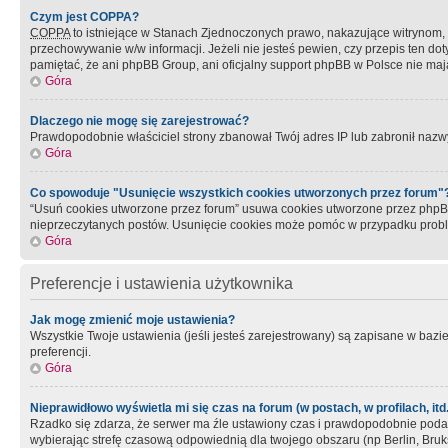
Czym jest COPPA?
COPPA
to istniejące w Stanach Zjednoczonych prawo, nakazujące witrynom
przechowywanie w/w informacji. Jeżeli nie jesteś pewien, czy przepis ten dot
pamiętać, że ani phpBB Group, ani oficjalny support phpBB w Polsce nie mają
Góra
Dlaczego nie mogę się zarejestrować?
Prawdopodobnie właściciel strony zbanował Twój adres IP lub zabronił nazwy 
Góra
Co spowoduje "Usunięcie wszystkich cookies utworzonych przez forum"
“Usuń cookies utworzone przez forum” usuwa cookies utworzone przez phpBB3
nieprzeczytanych postów. Usunięcie cookies może pomóc w przypadku pro
Góra
Preferencje i ustawienia użytkownika
Jak mogę zmienić moje ustawienia?
Wszystkie Twoje ustawienia (jeśli jesteś zarejestrowany) są zapisane w bazie 
preferencji.
Góra
Nieprawidłowo wyświetla mi się czas na forum (w postach, w profilach, itd.
Rzadko się zdarza, że serwer ma źle ustawiony czas i prawdopodobnie podane 
wybierając strefę czasową odpowiednią dla twojego obszaru (np Berlin, Bruk