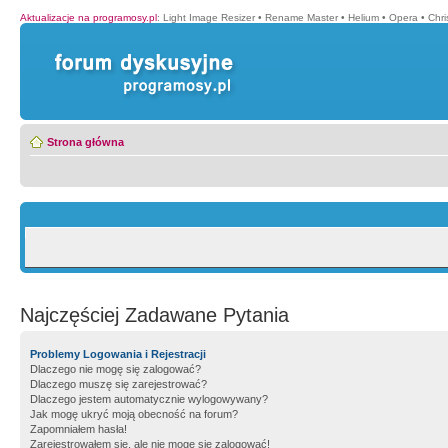
Aktualizacje na programosy.pl
:
Light Image Resizer
•
Rename Master
•
Helium
•
Opera
•
Chr
Strona główna
Najczęściej Zadawane Pytania
Problemy Logowania i Rejestracji
Dlaczego nie mogę się zalogować?
Dlaczego muszę się zarejestrować?
Dlaczego jestem automatycznie wylogowywany?
Jak mogę ukryć moją obecność na forum?
Zapomniałem hasła!
Zarejestrowałem się, ale nie mogę się zalogować!