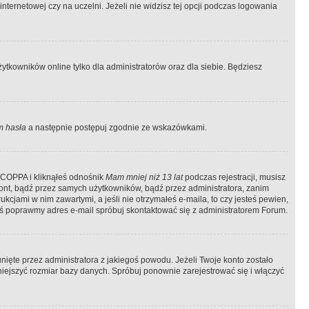
ternetowej czy na uczelni. Jeżeli nie widzisz tej opcji podczas logowania
tkowników online tylko dla administratorów oraz dla siebie. Będziesz
 hasła
a następnie postępuj zgodnie ze wskazówkami.
e COPPA i kliknąłeś odnośnik
Mam mniej niż 13 lat
podczas rejestracji, musisz
kont, bądź przez samych użytkowników, bądź przez administratora, zanim
cjami w nim zawartymi, a jeśli nie otrzymałeś e-maila, to czy jesteś pewien,
ś poprawmy adres e-mail spróbuj skontaktować się z administratorem Forum.
ięte przez administratora z jakiegoś powodu. Jeżeli Twoje konto zostało
iejszyć rozmiar bazy danych. Spróbuj ponownie zarejestrować się i włączyć