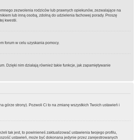
semnego zezwolenia rodziców lub prawnych opiekunów, zezwalające na
awnikiem lub inną osobą, zdolną do udzielenia fachowej porady. Proszę
j kwestii.
orem forum w celu uzyskania pomocy.
. Dzięki nim działają również takie funkcje, jak zapamiętywanie
a górze strony). Pozwoli Ci to na zmianę wszystkich Twoich ustawień i
li tak jest, to powinieneś zaktualizować ustawienia twojego profilu,
większość ustawień, może być dokonana jedynie przez zarejestrowanych