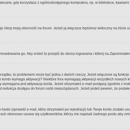
ecane, gdy korzystasz z ogólnodostępnego komputera, np. w bibliotece, kawiarni in
Ukryj moją obecność na forum. Jeżeli ją włączysz będziesz widoczny na liście uży
resetowania go. Aby zrobić to przejdź do strony logowania i kliknij na
Zapomniałem
porządku, to problemem może być jedna z dwóch rzeczy. Jeżeli włączone są funkcj
twoje konto wymaga aktywacji? Niektóre fora wymagają aktywacji wszystkich nowych 
wymagana jest aktywacja konta. Jeżeli otrzymałeś e-mail postępuj zgodnie z instruk
st
redukcja
dostępu do forum osób niepożądanych. Jeżeli jesteś pewien, że podałe
o (sprawdź e-mail, który otrzymałeś po rejestracji) lub Twoje konto zostało usun
rach okresowo usuwa się użytkowników, którzy nie napisali żadnego postu aby zmn