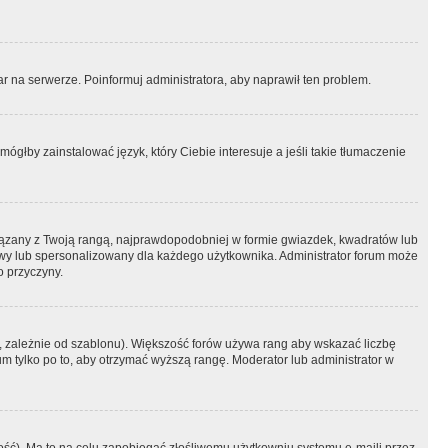
r na serwerze. Poinformuj administratora, aby naprawił ten problem.
ógłby zainstalować język, który Ciebie interesuje a jeśli takie tłumaczenie
iązany z Twoją rangą, najprawdopodobniej w formie gwiazdek, kwadratów lub
atowy lub spersonalizowany dla każdego użytkownika. Administrator forum może
o przyczyny.
, zależnie od szablonu). Większość forów używa rang aby wskazać liczbę
um tylko po to, aby otrzymać wyższą rangę. Moderator lub administrator w