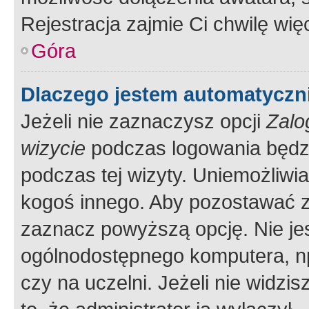
Rejestracja zajmie Ci chwilę wi
Góra
Dlaczego jestem automatycz
Jeżeli nie zaznaczysz opcji
Zalo
wizycie
podczas logowania będzi
podczas tej wizyty. Uniemożliwi
kogoś innego. Aby pozostawać 
zaznacz powyższą opcję. Nie jes
ogólnodostępnego komputera, np.
czy na uczelni. Jeżeli nie widzi