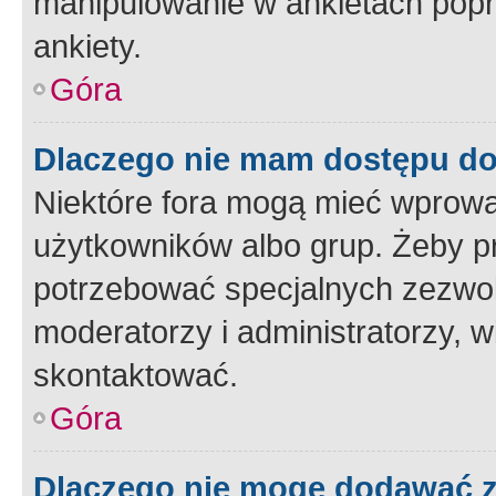
manipulowanie w ankietach popr
ankiety.
Góra
Dlaczego nie mam dostępu d
Niektóre fora mogą mieć wprowa
użytkowników albo grup. Żeby pr
potrzebować specjalnych zezwole
moderatorzy i administratorzy, w
skontaktować.
Góra
Dlaczego nie mogę dodawać 