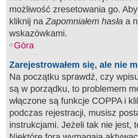
możliwość zresetowania go. Aby 
kliknij na
Zapomniałem hasła
a n
wskazówkami.
Góra
Zarejestrowałem się, ale nie 
Na początku sprawdź, czy wpisuj
są w porządku, to problemem mo
włączone są funkcje COPPA i kl
podczas rejestracji, musisz pos
instrukcjami. Jeżeli tak nie jes
Niektóre fora wymagają aktywac