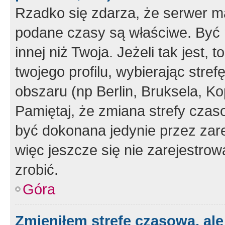
Rzadko się zdarza, że serwer m
podane czasy są właściwe. Być 
innej niż Twoja. Jeżeli tak jest,
twojego profilu, wybierając str
obszaru (np Berlin, Bruksela, Ko
Pamiętaj, że zmiana strefy czas
być dokonana jedynie przez zar
więc jeszcze się nie zarejestrow
zrobić.
Góra
Zmieniłem strefę czasową, ale