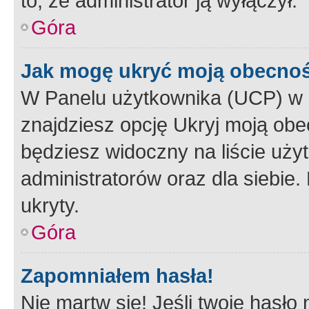
to, że administrator ją wyłączył.
Góra
Jak mogę ukryć moją obecno
W Panelu użytkownika (UCP) w 
znajdziesz opcję Ukryj moją obe
będziesz widoczny na liście użyt
administratorów oraz dla siebie.
ukryty.
Góra
Zapomniałem hasła!
Nie martw się! Jeśli twoje hasło