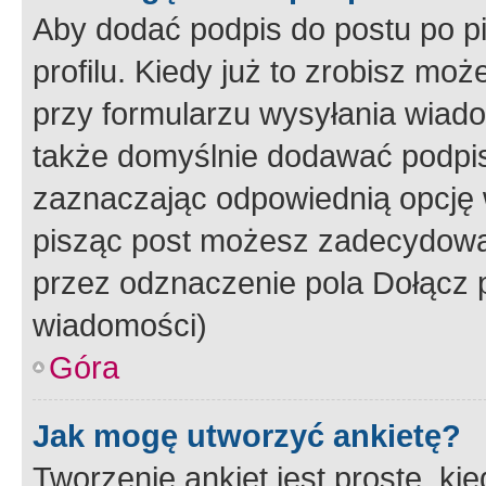
Aby dodać podpis do postu po 
profilu. Kiedy już to zrobisz m
przy formularzu wysyłania wiad
także domyślnie dodawać podpi
zaznaczając odpowiednią opcję 
pisząc post możesz zadecydowa
przez odznaczenie pola Dołącz 
wiadomości)
Góra
Jak mogę utworzyć ankietę?
Tworzenie ankiet jest proste, ki