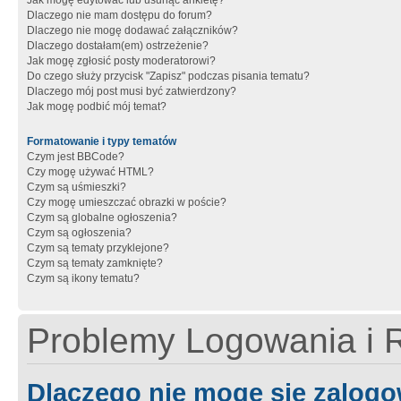
Jak mogę edytować lub usunąć ankietę?
Dlaczego nie mam dostępu do forum?
Dlaczego nie mogę dodawać załączników?
Dlaczego dostałam(em) ostrzeżenie?
Jak mogę zgłosić posty moderatorowi?
Do czego służy przycisk "Zapisz" podczas pisania tematu?
Dlaczego mój post musi być zatwierdzony?
Jak mogę podbić mój temat?
Formatowanie i typy tematów
Czym jest BBCode?
Czy mogę używać HTML?
Czym są uśmieszki?
Czy mogę umieszczać obrazki w poście?
Czym są globalne ogłoszenia?
Czym są ogłoszenia?
Czym są tematy przyklejone?
Czym są tematy zamknięte?
Czym są ikony tematu?
Problemy Logowania i R
Dlaczego nie mogę się zalog