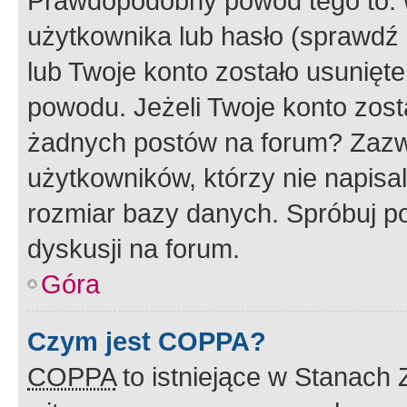
Prawdopodobny powód tego to:
użytkownika lub hasło (sprawdź e
lub Twoje konto zostało usunięte
powodu. Jeżeli Twoje konto zost
żadnych postów na forum? Zazw
użytkowników, którzy nie napisa
rozmiar bazy danych. Spróbuj po
dyskusji na forum.
Góra
Czym jest COPPA?
COPPA
to istniejące w Stanach