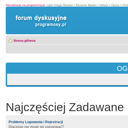
Aktualizacje na programosy.pl
:
Light Image Resizer
•
Rename Master
•
Helium
•
Opera
•
Chr
Strona główna
OG
Najczęściej Zadawane 
Problemy Logowania i Rejestracji
Dlaczego nie mogę się zalogować?