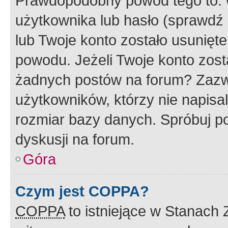
Prawdopodobny powód tego to:
użytkownika lub hasło (sprawdź e
lub Twoje konto zostało usunięte
powodu. Jeżeli Twoje konto zost
żadnych postów na forum? Zazw
użytkowników, którzy nie napisa
rozmiar bazy danych. Spróbuj po
dyskusji na forum.
Góra
Czym jest COPPA?
COPPA
to istniejące w Stanach