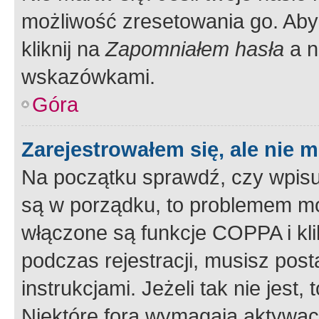
możliwość zresetowania go. Aby 
kliknij na
Zapomniałem hasła
a n
wskazówkami.
Góra
Zarejestrowałem się, ale nie 
Na początku sprawdź, czy wpisuj
są w porządku, to problemem mo
włączone są funkcje COPPA i kl
podczas rejestracji, musisz pos
instrukcjami. Jeżeli tak nie jes
Niektóre fora wymagają aktywac