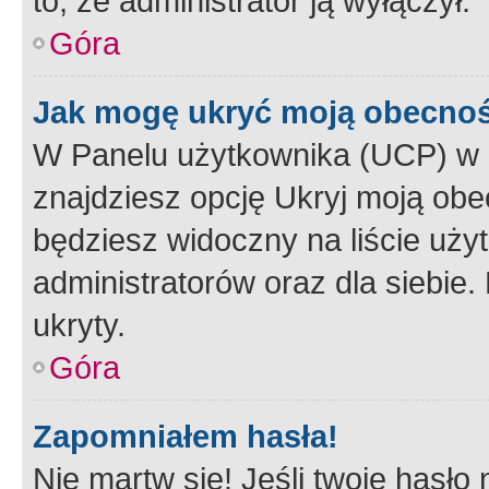
to, że administrator ją wyłączył.
Góra
Jak mogę ukryć moją obecno
W Panelu użytkownika (UCP) w 
znajdziesz opcję Ukryj moją obe
będziesz widoczny na liście użyt
administratorów oraz dla siebie.
ukryty.
Góra
Zapomniałem hasła!
Nie martw się! Jeśli twoje hasło