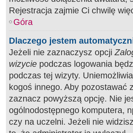
Rejestracja zajmie Ci chwilę wi
Góra
Dlaczego jestem automatycz
Jeżeli nie zaznaczysz opcji
Zalo
wizycie
podczas logowania będzi
podczas tej wizyty. Uniemożliwi
kogoś innego. Aby pozostawać 
zaznacz powyższą opcję. Nie jes
ogólnodostępnego komputera, np.
czy na uczelni. Jeżeli nie widzi