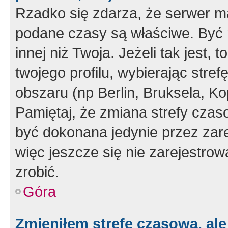
Rzadko się zdarza, że serwer m
podane czasy są właściwe. Być 
innej niż Twoja. Jeżeli tak jest,
twojego profilu, wybierając str
obszaru (np Berlin, Bruksela, Ko
Pamiętaj, że zmiana strefy czas
być dokonana jedynie przez zar
więc jeszcze się nie zarejestrow
zrobić.
Góra
Zmieniłem strefę czasową, ale