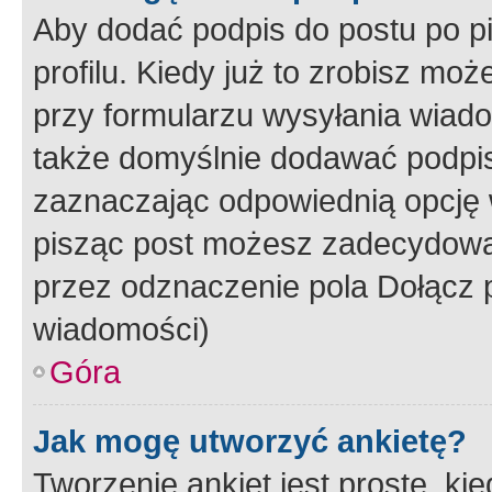
Aby dodać podpis do postu po 
profilu. Kiedy już to zrobisz m
przy formularzu wysyłania wiad
także domyślnie dodawać podpi
zaznaczając odpowiednią opcję 
pisząc post możesz zadecydowa
przez odznaczenie pola Dołącz 
wiadomości)
Góra
Jak mogę utworzyć ankietę?
Tworzenie ankiet jest proste, ki