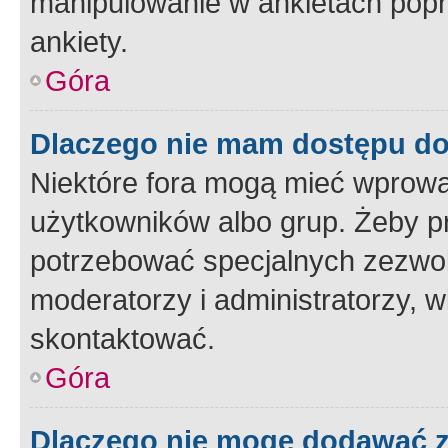
manipulowanie w ankietach popr
ankiety.
Góra
Dlaczego nie mam dostępu d
Niektóre fora mogą mieć wprowa
użytkowników albo grup. Żeby pr
potrzebować specjalnych zezwole
moderatorzy i administratorzy, w
skontaktować.
Góra
Dlaczego nie mogę dodawać 