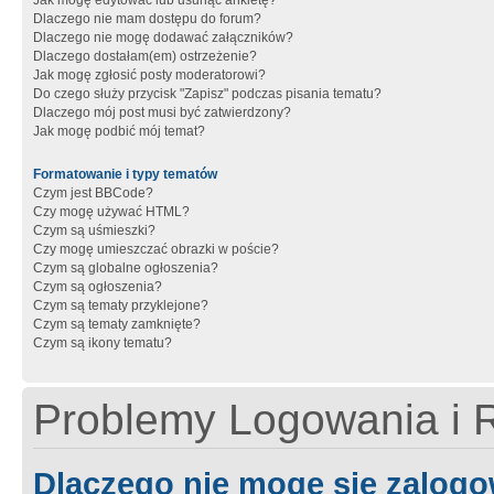
Jak mogę edytować lub usunąć ankietę?
Dlaczego nie mam dostępu do forum?
Dlaczego nie mogę dodawać załączników?
Dlaczego dostałam(em) ostrzeżenie?
Jak mogę zgłosić posty moderatorowi?
Do czego służy przycisk "Zapisz" podczas pisania tematu?
Dlaczego mój post musi być zatwierdzony?
Jak mogę podbić mój temat?
Formatowanie i typy tematów
Czym jest BBCode?
Czy mogę używać HTML?
Czym są uśmieszki?
Czy mogę umieszczać obrazki w poście?
Czym są globalne ogłoszenia?
Czym są ogłoszenia?
Czym są tematy przyklejone?
Czym są tematy zamknięte?
Czym są ikony tematu?
Problemy Logowania i R
Dlaczego nie mogę się zalog