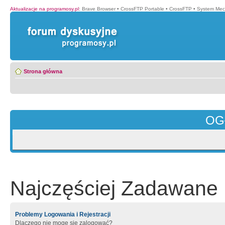
Aktualizacje na programosy.pl
:
Brave Browser
•
CrossFTP Portable
•
CrossFTP
•
System Mec
Strona główna
OG
Najczęściej Zadawane 
Problemy Logowania i Rejestracji
Dlaczego nie mogę się zalogować?