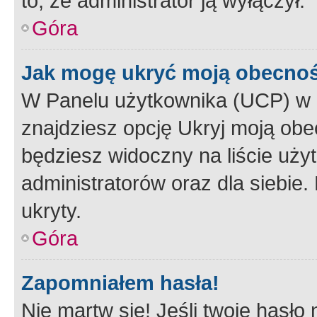
to, że administrator ją wyłączył.
Góra
Jak mogę ukryć moją obecno
W Panelu użytkownika (UCP) w 
znajdziesz opcję Ukryj moją obe
będziesz widoczny na liście użyt
administratorów oraz dla siebie.
ukryty.
Góra
Zapomniałem hasła!
Nie martw się! Jeśli twoje hasło