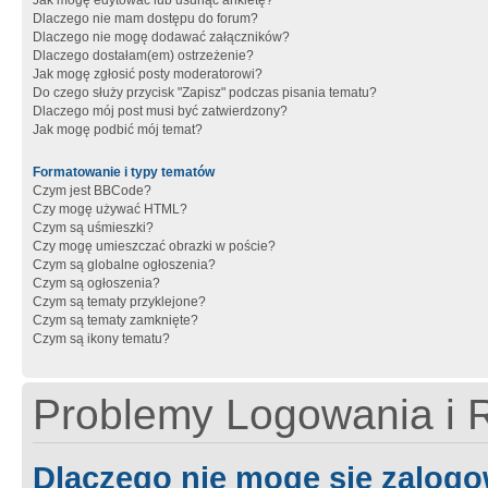
Jak mogę edytować lub usunąć ankietę?
Dlaczego nie mam dostępu do forum?
Dlaczego nie mogę dodawać załączników?
Dlaczego dostałam(em) ostrzeżenie?
Jak mogę zgłosić posty moderatorowi?
Do czego służy przycisk "Zapisz" podczas pisania tematu?
Dlaczego mój post musi być zatwierdzony?
Jak mogę podbić mój temat?
Formatowanie i typy tematów
Czym jest BBCode?
Czy mogę używać HTML?
Czym są uśmieszki?
Czy mogę umieszczać obrazki w poście?
Czym są globalne ogłoszenia?
Czym są ogłoszenia?
Czym są tematy przyklejone?
Czym są tematy zamknięte?
Czym są ikony tematu?
Problemy Logowania i R
Dlaczego nie mogę się zalog