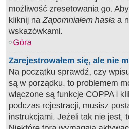
możliwość zresetowania go. Aby 
kliknij na
Zapomniałem hasła
a n
wskazówkami.
Góra
Zarejestrowałem się, ale nie 
Na początku sprawdź, czy wpisuj
są w porządku, to problemem mo
włączone są funkcje COPPA i kl
podczas rejestracji, musisz pos
instrukcjami. Jeżeli tak nie jes
Niektóre fora wymagają aktywac