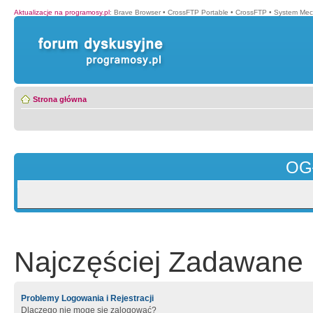
Aktualizacje na programosy.pl
:
Brave Browser
•
CrossFTP Portable
•
CrossFTP
•
System Mec
Strona główna
OG
Najczęściej Zadawane 
Problemy Logowania i Rejestracji
Dlaczego nie mogę się zalogować?