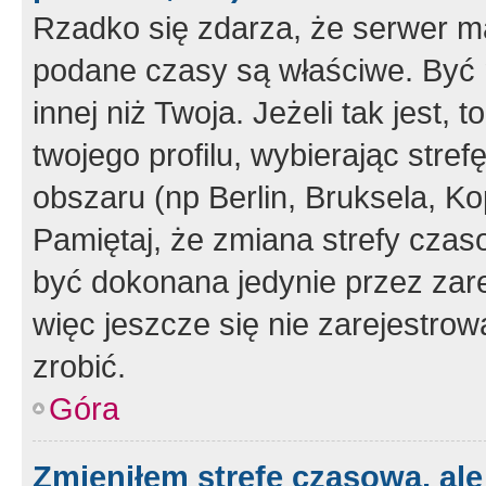
Rzadko się zdarza, że serwer m
podane czasy są właściwe. Być 
innej niż Twoja. Jeżeli tak jest,
twojego profilu, wybierając str
obszaru (np Berlin, Bruksela, Ko
Pamiętaj, że zmiana strefy czas
być dokonana jedynie przez zar
więc jeszcze się nie zarejestrow
zrobić.
Góra
Zmieniłem strefę czasową, ale