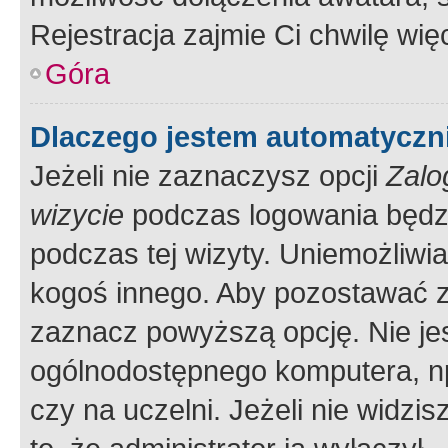
Rejestracja zajmie Ci chwilę wi
Góra
Dlaczego jestem automatycz
Jeżeli nie zaznaczysz opcji
Zalo
wizycie
podczas logowania będzi
podczas tej wizyty. Uniemożliwi
kogoś innego. Aby pozostawać 
zaznacz powyższą opcję. Nie jes
ogólnodostępnego komputera, np.
czy na uczelni. Jeżeli nie widzi