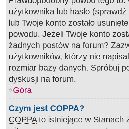
Prawdopodobny powód tego to:
użytkownika lub hasło (sprawdź e
lub Twoje konto zostało usunięte
powodu. Jeżeli Twoje konto zost
żadnych postów na forum? Zazw
użytkowników, którzy nie napisa
rozmiar bazy danych. Spróbuj po
dyskusji na forum.
Góra
Czym jest COPPA?
COPPA
to istniejące w Stanach