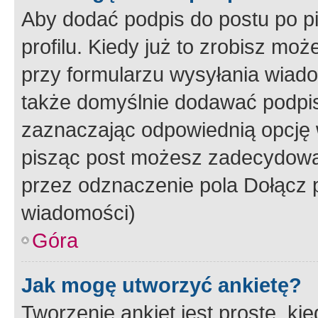
Aby dodać podpis do postu po 
profilu. Kiedy już to zrobisz m
przy formularzu wysyłania wiad
także domyślnie dodawać podpi
zaznaczając odpowiednią opcję 
pisząc post możesz zadecydowa
przez odznaczenie pola Dołącz 
wiadomości)
Góra
Jak mogę utworzyć ankietę?
Tworzenie ankiet jest proste, ki