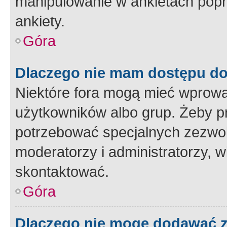
manipulowanie w ankietach popr
ankiety.
Góra
Dlaczego nie mam dostępu d
Niektóre fora mogą mieć wprowa
użytkowników albo grup. Żeby pr
potrzebować specjalnych zezwole
moderatorzy i administratorzy, w
skontaktować.
Góra
Dlaczego nie mogę dodawać 