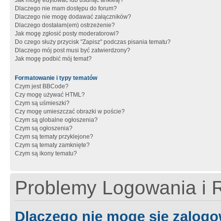
Jak mogę edytować lub usunąć ankietę?
Dlaczego nie mam dostępu do forum?
Dlaczego nie mogę dodawać załączników?
Dlaczego dostałam(em) ostrzeżenie?
Jak mogę zgłosić posty moderatorowi?
Do czego służy przycisk "Zapisz" podczas pisania tematu?
Dlaczego mój post musi być zatwierdzony?
Jak mogę podbić mój temat?
Formatowanie i typy tematów
Czym jest BBCode?
Czy mogę używać HTML?
Czym są uśmieszki?
Czy mogę umieszczać obrazki w poście?
Czym są globalne ogłoszenia?
Czym są ogłoszenia?
Czym są tematy przyklejone?
Czym są tematy zamknięte?
Czym są ikony tematu?
Problemy Logowania i R
Dlaczego nie mogę się zalog