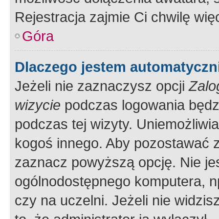
Rejestracja zajmie Ci chwilę wi
Góra
Dlaczego jestem automatycz
Jeżeli nie zaznaczysz opcji
Zalo
wizycie
podczas logowania będzi
podczas tej wizyty. Uniemożliwi
kogoś innego. Aby pozostawać 
zaznacz powyższą opcję. Nie jes
ogólnodostępnego komputera, np.
czy na uczelni. Jeżeli nie widzi