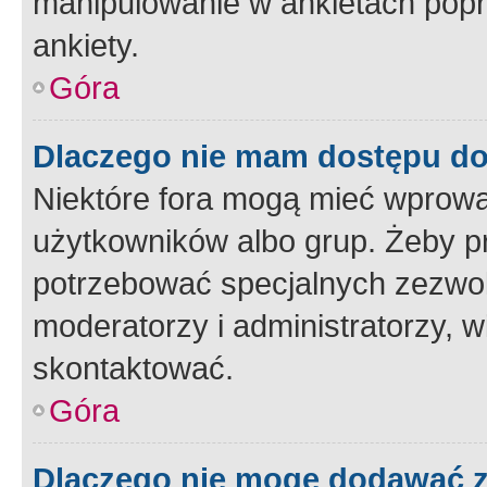
manipulowanie w ankietach popr
ankiety.
Góra
Dlaczego nie mam dostępu d
Niektóre fora mogą mieć wprowa
użytkowników albo grup. Żeby pr
potrzebować specjalnych zezwole
moderatorzy i administratorzy, w
skontaktować.
Góra
Dlaczego nie mogę dodawać 