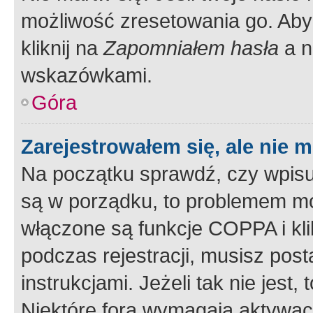
możliwość zresetowania go. Aby 
kliknij na
Zapomniałem hasła
a n
wskazówkami.
Góra
Zarejestrowałem się, ale nie 
Na początku sprawdź, czy wpisuj
są w porządku, to problemem mo
włączone są funkcje COPPA i kl
podczas rejestracji, musisz pos
instrukcjami. Jeżeli tak nie jes
Niektóre fora wymagają aktywac