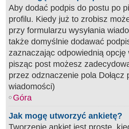
Aby dodać podpis do postu po 
profilu. Kiedy już to zrobisz m
przy formularzu wysyłania wiad
także domyślnie dodawać podpi
zaznaczając odpowiednią opcję 
pisząc post możesz zadecydowa
przez odznaczenie pola Dołącz 
wiadomości)
Góra
Jak mogę utworzyć ankietę?
Tworzenie ankiet jest proste, ki