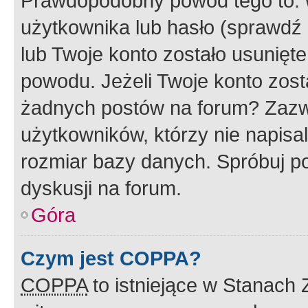
Prawdopodobny powód tego to:
użytkownika lub hasło (sprawdź e
lub Twoje konto zostało usunięte
powodu. Jeżeli Twoje konto zost
żadnych postów na forum? Zazw
użytkowników, którzy nie napisa
rozmiar bazy danych. Spróbuj po
dyskusji na forum.
Góra
Czym jest COPPA?
COPPA
to istniejące w Stanach