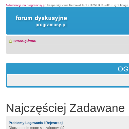
Aktualizacje na programosy.pl
:
Kaspersky Virus Removal Tool
•
Dr.WEB CureIt!
•
Light Image
Strona główna
OG
Najczęściej Zadawane 
Problemy Logowania i Rejestracji
Dlaczego nie mogę się zalogować?