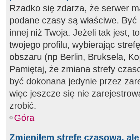
Rzadko się zdarza, że serwer m
podane czasy są właściwe. Być 
innej niż Twoja. Jeżeli tak jest,
twojego profilu, wybierając str
obszaru (np Berlin, Bruksela, Ko
Pamiętaj, że zmiana strefy czas
być dokonana jedynie przez zar
więc jeszcze się nie zarejestrow
zrobić.
Góra
Zmieniłem strefę czasową, ale