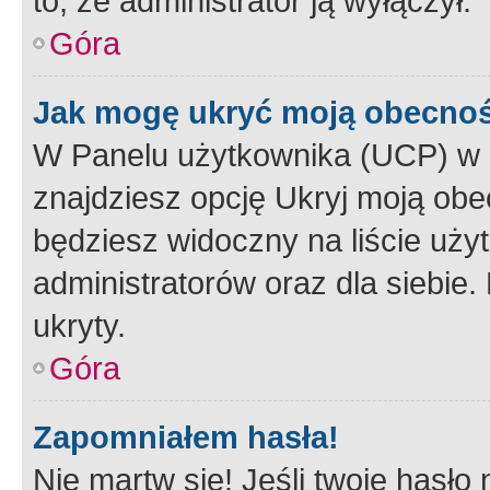
to, że administrator ją wyłączył.
Góra
Jak mogę ukryć moją obecno
W Panelu użytkownika (UCP) w 
znajdziesz opcję Ukryj moją obe
będziesz widoczny na liście użyt
administratorów oraz dla siebie.
ukryty.
Góra
Zapomniałem hasła!
Nie martw się! Jeśli twoje hasło