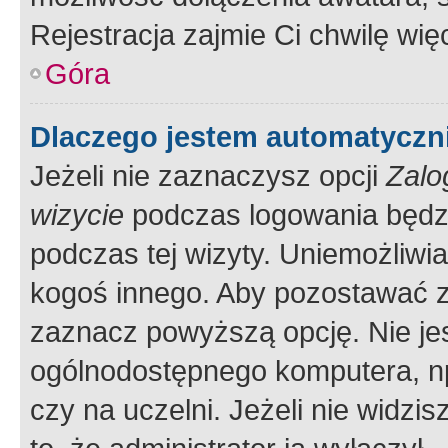
Rejestracja zajmie Ci chwilę wi
Góra
Dlaczego jestem automatycz
Jeżeli nie zaznaczysz opcji
Zalo
wizycie
podczas logowania będzi
podczas tej wizyty. Uniemożliwi
kogoś innego. Aby pozostawać 
zaznacz powyższą opcję. Nie jes
ogólnodostępnego komputera, np.
czy na uczelni. Jeżeli nie widzi