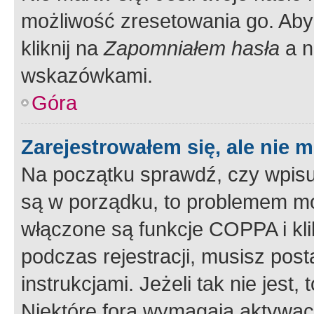
możliwość zresetowania go. Aby 
kliknij na
Zapomniałem hasła
a n
wskazówkami.
Góra
Zarejestrowałem się, ale nie 
Na początku sprawdź, czy wpisuj
są w porządku, to problemem mo
włączone są funkcje COPPA i kl
podczas rejestracji, musisz pos
instrukcjami. Jeżeli tak nie jes
Niektóre fora wymagają aktywac