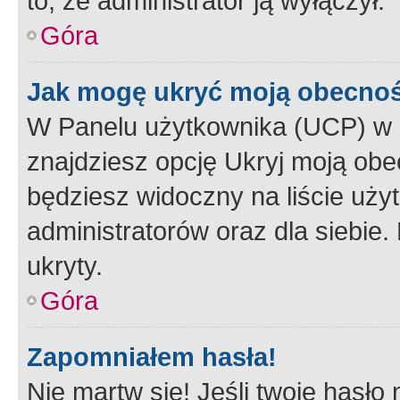
to, że administrator ją wyłączył.
Góra
Jak mogę ukryć moją obecno
W Panelu użytkownika (UCP) w 
znajdziesz opcję Ukryj moją obe
będziesz widoczny na liście użyt
administratorów oraz dla siebie.
ukryty.
Góra
Zapomniałem hasła!
Nie martw się! Jeśli twoje hasło