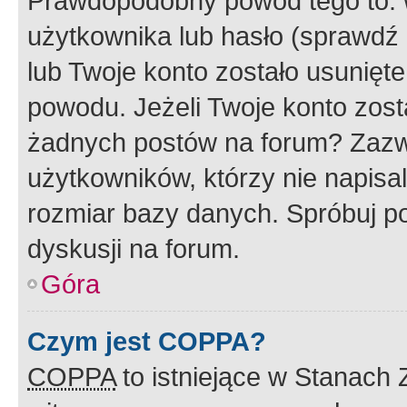
Prawdopodobny powód tego to:
użytkownika lub hasło (sprawdź e
lub Twoje konto zostało usunięte
powodu. Jeżeli Twoje konto zost
żadnych postów na forum? Zazw
użytkowników, którzy nie napisa
rozmiar bazy danych. Spróbuj po
dyskusji na forum.
Góra
Czym jest COPPA?
COPPA
to istniejące w Stanach