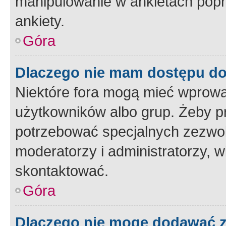
manipulowanie w ankietach popr
ankiety.
Góra
Dlaczego nie mam dostępu d
Niektóre fora mogą mieć wprowa
użytkowników albo grup. Żeby pr
potrzebować specjalnych zezwole
moderatorzy i administratorzy, w
skontaktować.
Góra
Dlaczego nie mogę dodawać 