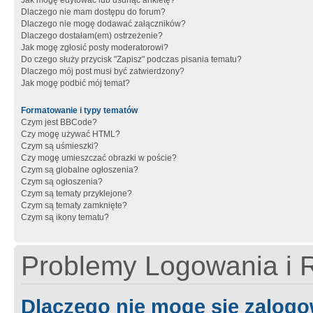
Jak mogę edytować lub usunąć ankietę?
Dlaczego nie mam dostępu do forum?
Dlaczego nie mogę dodawać załączników?
Dlaczego dostałam(em) ostrzeżenie?
Jak mogę zgłosić posty moderatorowi?
Do czego służy przycisk "Zapisz" podczas pisania tematu?
Dlaczego mój post musi być zatwierdzony?
Jak mogę podbić mój temat?
Formatowanie i typy tematów
Czym jest BBCode?
Czy mogę używać HTML?
Czym są uśmieszki?
Czy mogę umieszczać obrazki w poście?
Czym są globalne ogłoszenia?
Czym są ogłoszenia?
Czym są tematy przyklejone?
Czym są tematy zamknięte?
Czym są ikony tematu?
Problemy Logowania i R
Dlaczego nie mogę się zalog