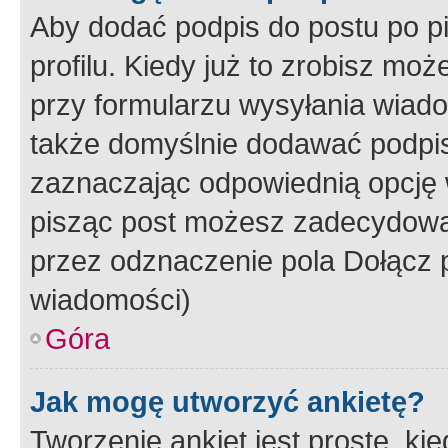
Aby dodać podpis do postu po 
profilu. Kiedy już to zrobisz m
przy formularzu wysyłania wiad
także domyślnie dodawać podpi
zaznaczając odpowiednią opcję 
pisząc post możesz zadecydowa
przez odznaczenie pola Dołącz 
wiadomości)
Góra
Jak mogę utworzyć ankietę?
Tworzenie ankiet jest proste, ki