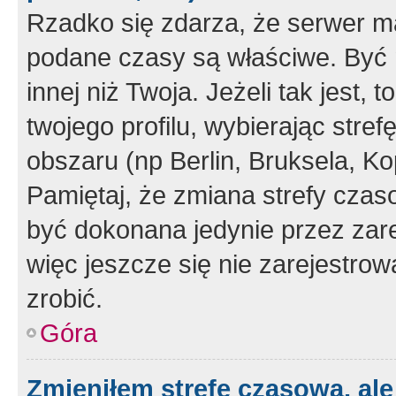
Rzadko się zdarza, że serwer m
podane czasy są właściwe. Być 
innej niż Twoja. Jeżeli tak jest,
twojego profilu, wybierając str
obszaru (np Berlin, Bruksela, Ko
Pamiętaj, że zmiana strefy czas
być dokonana jedynie przez zar
więc jeszcze się nie zarejestrow
zrobić.
Góra
Zmieniłem strefę czasową, ale