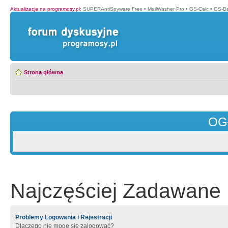
Aktualizacje na programosy.pl
:
SUPERAntiSpyware Free
•
MailWasher Pro
•
GS-Calc
•
GS-B
Strona główna
OG
Najczęściej Zadawane 
Problemy Logowania i Rejestracji
Dlaczego nie mogę się zalogować?