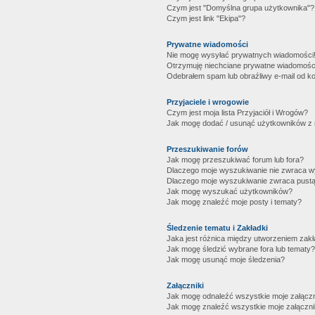
Czym jest "Domyślna grupa użytkownika"?
Czym jest link "Ekipa"?
Prywatne wiadomości
Nie mogę wysyłać prywatnych wiadomości
Otrzymuję niechciane prywatne wiadomośc
Odebrałem spam lub obraźliwy e-mail od ko
Przyjaciele i wrogowie
Czym jest moja lista Przyjaciół i Wrogów?
Jak mogę dodać / usunąć użytkowników z mo
Przeszukiwanie forów
Jak mogę przeszukiwać forum lub fora?
Dlaczego moje wyszukiwanie nie zwraca 
Dlaczego moje wyszukiwanie zwraca pustą
Jak mogę wyszukać użytkowników?
Jak mogę znaleźć moje posty i tematy?
Śledzenie tematu i Zakładki
Jaka jest różnica między utworzeniem zakł
Jak mogę śledzić wybrane fora lub tematy?
Jak mogę usunąć moje śledzenia?
Załączniki
Jak mogę odnaleźć wszystkie moje załączn
Jak mogę znaleźć wszystkie moje załączni