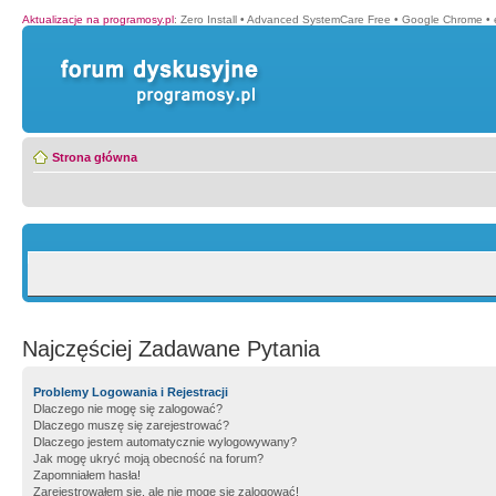
Aktualizacje na programosy.pl
:
Zero Install
•
Advanced SystemCare Free
•
Google Chrome
•
Strona główna
Najczęściej Zadawane Pytania
Problemy Logowania i Rejestracji
Dlaczego nie mogę się zalogować?
Dlaczego muszę się zarejestrować?
Dlaczego jestem automatycznie wylogowywany?
Jak mogę ukryć moją obecność na forum?
Zapomniałem hasła!
Zarejestrowałem się, ale nie mogę się zalogować!