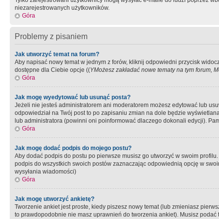
Tylko zarejestrowani użytkownicy mogą wysyłać e-maile do ludzi poprzez wbu
niezarejestrowanych użytkowników.
Góra
Problemy z pisaniem
Jak utworzyć temat na forum?
Aby napisać nowy temat w jednym z forów, kliknij odpowiedni przycisk widoc
dostępne dla Ciebie opcje ((
YMożesz zakładać nowe tematy na tym forum, Mo
Góra
Jak mogę wyedytować lub usunąć posta?
Jeżeli nie jesteś administratorem ani moderatorem możesz edytować lub usuwać
odpowiedział na Twój post to po zapisaniu zmian na dole będzie wyświetlana 
lub administratora (powinni oni poinformować dlaczego dokonali edycji). Pam
Góra
Jak mogę dodać podpis do mojego postu?
Aby dodać podpis do postu po pierwsze musisz go utworzyć w swoim profilu.
podpis do wszystkich swoich postów zaznaczając odpowiednią opcję w swoi
wysyłania wiadomości)
Góra
Jak mogę utworzyć ankietę?
Tworzenie ankiet jest proste, kiedy piszesz nowy temat (lub zmieniasz pier
to prawdopodobnie nie masz uprawnień do tworzenia ankiet). Musisz podać tyt