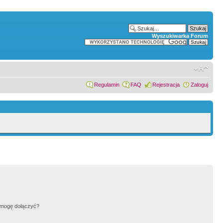
Wyszukiwarka Forum
Regulamin
FAQ
Rejestracja
Zaloguj
h mogę dołączyć?