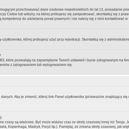
, mogącym przechowywać dane osobowe niepełnoletnich do lat 13, posiadanie pi
yczy Ciebie lub witryny, na której próbujesz się zarejestrować, skontaktuj się z pr
 kompetencji do udzielania porad prawnych i nie należy się z nimi kontaktować w te
użytkownika, której próbujesz użyć przy rejestracji. Skontaktuj się z administrat
?
, które pozwalają na zapamiętanie Twoich ustawień i bycie zalogowanym na forum
blemów z zalogowaniem lub wylogowaniem się.
danych. Aby je zmienić, kliknij link
Panel użytkownika
(przeważnie znajdujący się n
)
czasy są właściwe. Być może widzisz czas ze strefy czasowej innej niż Twoja. Jeże
sela, Kopenhaga, Madryd, Paryż itp.). Pamiętaj, że zmiana strefy czasowej, jak 