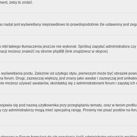
ment, żeby to zrobić.
zas nadal jest wyświetlany nieprawdłowo to prawdopodobnie źle ustawiony jest zega
ikt takiego tłumaczenia jeszcze nie wykonał. Spróbuj zapytać administratora czy m
acji możesz znaleźć na stronie phpBB (link znajdziesz w stopce).
 wyświetlania postu. Zależnie od użytego stylu, pierwszym może być obrazek pow
 na forum. Drugi, zazwyczaj większy, jest znany jako awatar i zazwyczaj jest unik
ie możesz używać awatarów, skontaktuj się z administratorami forum i zapytaj ich 
pojawia się pod nazwą użytkownika przy przeglądaniu tematu, oraz w twoim profilu
zy czy administratorzy mogą mieć specjalną rangę. Prosimy nie pisać postów na for