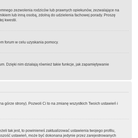
semnego zezwolenia rodziców lub prawnych opiekunów, zezwalające na
awnikiem lub inną osobą, zdolną do udzielenia fachowej porady. Proszę
j kwestii.
orem forum w celu uzyskania pomocy.
. Dzięki nim działają również takie funkcje, jak zapamiętywanie
a górze strony). Pozwoli Ci to na zmianę wszystkich Twoich ustawień i
li tak jest, to powinieneś zaktualizować ustawienia twojego profilu,
większość ustawień, może być dokonana jedynie przez zarejestrowanych