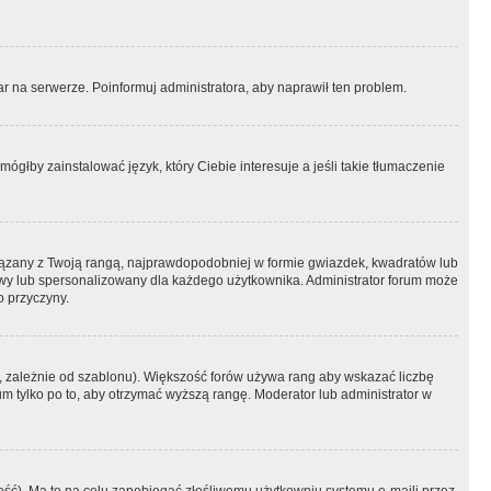
r na serwerze. Poinformuj administratora, aby naprawił ten problem.
ógłby zainstalować język, który Ciebie interesuje a jeśli takie tłumaczenie
iązany z Twoją rangą, najprawdopodobniej w formie gwiazdek, kwadratów lub
atowy lub spersonalizowany dla każdego użytkownika. Administrator forum może
o przyczyny.
, zależnie od szablonu). Większość forów używa rang aby wskazać liczbę
um tylko po to, aby otrzymać wyższą rangę. Moderator lub administrator w