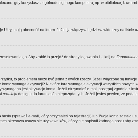
ecane, gdy korzystasz z ogólnodostępnego komputera, np. w bibliotece, kawiarni in
Ukryj moją obecność na forum. Jeżeli ją włączysz będziesz widoczny na liście uży
resetowania go. Aby zrobić to przejdź do strony logowania i kliknij na
Zapomniałem
porządku, to problemem może być jedna z dwóch rzeczy. Jeżeli włączone są funkcj
twoje konto wymaga aktywacji? Niektóre fora wymagają aktywacji wszystkich nowych 
wymagana jest aktywacja konta. Jeżeli otrzymałeś e-mail postępuj zgodnie z instruk
st
redukcja
dostępu do forum osób niepożądanych. Jeżeli jesteś pewien, że podałe
o (sprawdź e-mail, który otrzymałeś po rejestracji) lub Twoje konto zostało usun
rach okresowo usuwa się użytkowników, którzy nie napisali żadnego postu aby zmn