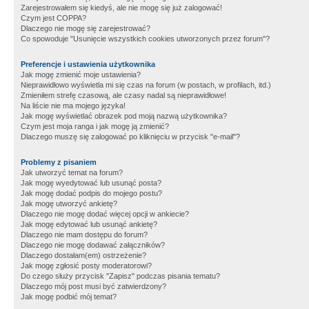
Zarejestrowałem się kiedyś, ale nie mogę się już zalogować!
Czym jest COPPA?
Dlaczego nie mogę się zarejestrować?
Co spowoduje "Usunięcie wszystkich cookies utworzonych przez forum"?
Preferencje i ustawienia użytkownika
Jak mogę zmienić moje ustawienia?
Nieprawidłowo wyświetla mi się czas na forum (w postach, w profilach, itd.)
Zmieniłem strefę czasową, ale czasy nadal są nieprawidłowe!
Na liście nie ma mojego języka!
Jak mogę wyświetlać obrazek pod moją nazwą użytkownika?
Czym jest moja ranga i jak mogę ją zmienić?
Dlaczego muszę się zalogować po kliknięciu w przycisk "e-mail"?
Problemy z pisaniem
Jak utworzyć temat na forum?
Jak mogę wyedytować lub usunąć posta?
Jak mogę dodać podpis do mojego postu?
Jak mogę utworzyć ankietę?
Dlaczego nie mogę dodać więcej opcji w ankiecie?
Jak mogę edytować lub usunąć ankietę?
Dlaczego nie mam dostępu do forum?
Dlaczego nie mogę dodawać załączników?
Dlaczego dostałam(em) ostrzeżenie?
Jak mogę zgłosić posty moderatorowi?
Do czego służy przycisk "Zapisz" podczas pisania tematu?
Dlaczego mój post musi być zatwierdzony?
Jak mogę podbić mój temat?