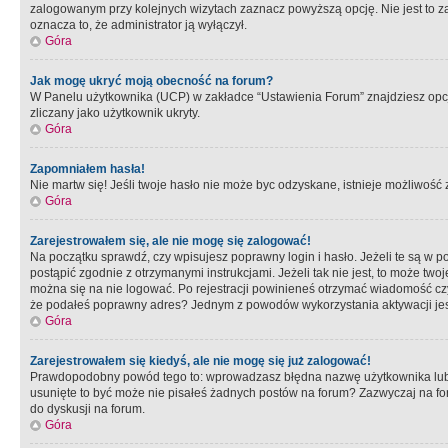
zalogowanym przy kolejnych wizytach zaznacz powyższą opcję. Nie jest to zal
oznacza to, że administrator ją wyłączył.
Góra
Jak mogę ukryć moją obecność na forum?
W Panelu użytkownika (UCP) w zakładce “Ustawienia Forum” znajdziesz opcję 
zliczany jako użytkownik ukryty.
Góra
Zapomniałem hasła!
Nie martw się! Jeśli twoje hasło nie może byc odzyskane, istnieje możliwość z
Góra
Zarejestrowałem się, ale nie mogę się zalogować!
Na początku sprawdź, czy wpisujesz poprawny login i hasło. Jeżeli te są w 
postąpić zgodnie z otrzymanymi instrukcjami. Jeżeli tak nie jest, to może 
można się na nie logować. Po rejestracji powinieneś otrzymać wiadomość czy 
że podałeś poprawny adres? Jednym z powodów wykorzystania aktywacji je
Góra
Zarejestrowałem się kiedyś, ale nie mogę się już zalogować!
Prawdopodobny powód tego to: wprowadzasz błędna nazwę użytkownika lub hasł
usunięte to być może nie pisałeś żadnych postów na forum? Zazwyczaj na fo
do dyskusji na forum.
Góra