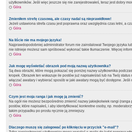
użytkowników. Jeśli więc jeszcze się nie zarejestrowałeś, teraz jest dobry mo
Góra
Zmieniłem strefę czasową, ale czasy nadal są nieprawidłowe!
Jeżeli ustawiona strefa czasu jest poprawna oraz uwzględnia czas letni, a c
Góra
Na liście nie ma mojego języka!
Najprawdopodobniej administrator forum nie zainstalował Twojego języka lub n
nie istnieje możesz sam spróbować wykonać takie tłumaczenie. Więcej inform
Góra
Jak mogę wyświetlać obrazek pod moją nazwą użytkownika?
Są dwa obrazki, które mogą pokazać się poniżej nazwy użytkownika podczas
kropek. Obrazek ten wskazuje ile postów już napisałeś/aś lub na Twój status
włączać awatary i wybierać sposób w jaki awatary mogą być dostępne. Jeśli n
Góra
Czym jest moja ranga i jak mogę ją zmienić?
Na ogół nie możesz bezpośrednio zmienić nazwy jakiejkolwiek rangi (ranga 
postów, które napisałeś, i aby identyfikować konkretne osoby, np. moderator
takim przypadku po prostu ręcznie ją zmniejszy.
Góra
Dlaczego muszę się zalogować po kliknięciu w przycisk "e-mail"?