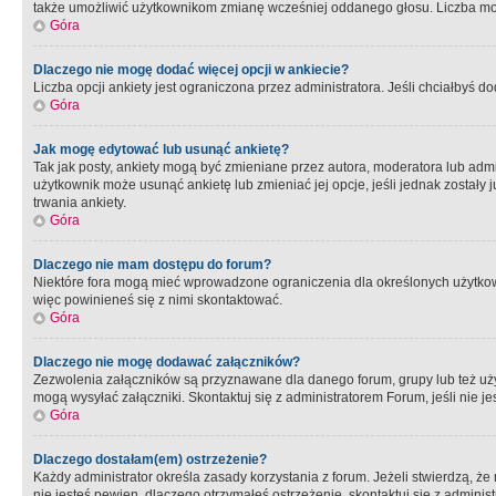
także umożliwić użytkownikom zmianę wcześniej oddanego głosu. Liczba możl
Góra
Dlaczego nie mogę dodać więcej opcji w ankiecie?
Liczba opcji ankiety jest ograniczona przez administratora. Jeśli chciałbyś do
Góra
Jak mogę edytować lub usunąć ankietę?
Tak jak posty, ankiety mogą być zmieniane przez autora, moderatora lub admi
użytkownik może usunąć ankietę lub zmieniać jej opcje, jeśli jednak został
trwania ankiety.
Góra
Dlaczego nie mam dostępu do forum?
Niektóre fora mogą mieć wprowadzone ograniczenia dla określonych użytkowni
więc powinieneś się z nimi skontaktować.
Góra
Dlaczego nie mogę dodawać załączników?
Zezwolenia załączników są przyznawane dla danego forum, grupy lub też uż
mogą wysyłać załączniki. Skontaktuj się z administratorem Forum, jeśli nie
Góra
Dlaczego dostałam(em) ostrzeżenie?
Każdy administrator określa zasady korzystania z forum. Jeżeli stwierdzą, ż
nie jesteś pewien, dlaczego otrzymałeś ostrzeżenie, skontaktuj sie z adminis