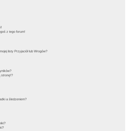
!
i!
goś z tego forum!
jej listy Przyjaciół lub Wrogów?
wyników?
 stronę!?
adki a śledzeniem?
iki?
ki?