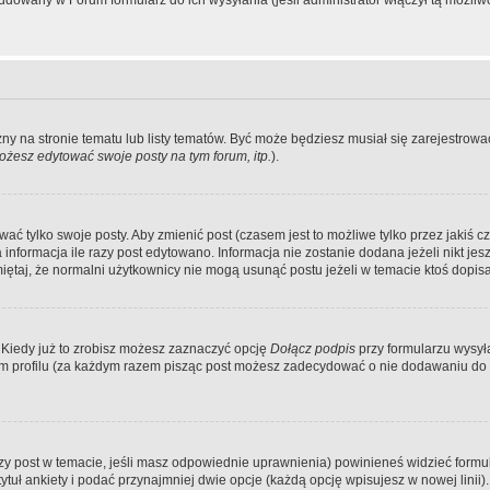
dowany w Forum formularz do ich wysyłania (jeśli administrator włączył tą możliw
zny na stronie tematu lub listy tematów. Być może będziesz musiał się zarejestr
żesz edytować swoje posty na tym forum, itp.
).
 tylko swoje posty. Aby zmienić post (czasem jest to możliwe tylko przez jakiś cz
informacja ile razy post edytowano. Informacja nie zostanie dodana jeżeli nikt je
iętaj, że normalni użytkownicy nie mogą usunąć postu jeżeli w temacie ktoś dopisał
 Kiedy już to zrobisz możesz zaznaczyć opcję
Dołącz podpis
przy formularzu wysy
m profilu (za każdym razem pisząc post możesz zadecydować o nie dodawaniu do 
wszy post w temacie, jeśli masz odpowiednie uprawnienia) powinieneś widzieć formu
uł ankiety i podać przynajmniej dwie opcje (każdą opcję wpisujesz w nowej linii).