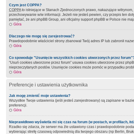
Czym jest COPPA?
COPPA
to istniejące w Stanach Zjednoczonych prawo, nakazujące witrynom
przechowywanie w/w informacji. Jeżeli nie jesteś pewien, czy przepis ten dot
pamiętać, że ani phpBB Group, ani oficjalny support phpBB w Polsce nie mają
Góra
Dlaczego nie mogę się zarejestrować?
Prawdopodobnie właściciel strony zbanował Twój adres IP lub zabronił nazwy 
Góra
Co spowoduje "Usunięcie wszystkich cookies utworzonych przez forum"
“Usuń cookies utworzone przez forum” usuwa cookies utworzone przez phpBB3
nieprzeczytanych postów. Usunięcie cookies może pomóc w przypadku pro
Góra
Preferencje i ustawienia użytkownika
Jak mogę zmienić moje ustawienia?
Wszystkie Twoje ustawienia (jeśli jesteś zarejestrowany) są zapisane w bazie 
preferencji.
Góra
Nieprawidłowo wyświetla mi się czas na forum (w postach, w profilach, itd.
Rzadko się zdarza, że serwer ma źle ustawiony czas i prawdopodobnie podane 
wybierając strefę czasową odpowiednią dla twojego obszaru (np Berlin, Bruk