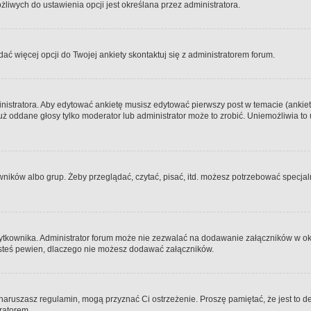
iwych do ustawienia opcji jest określana przez administratora.
dać więcej opcji do Twojej ankiety skontaktuj się z administratorem forum.
nistratora. Aby edytować ankietę musisz edytować pierwszy post w temacie (ankieta
y już oddane głosy tylko moderator lub administrator może to zrobić. Uniemożliwia
ków albo grup. Żeby przeglądać, czytać, pisać, itd. możesz potrzebować specjalny
ytkownika. Administrator forum może nie zezwalać na dodawanie załączników w o
 jesteś pewien, dlaczego nie możesz dodawać załączników.
e naruszasz regulamin, mogą przyznać Ci ostrzeżenie. Proszę pamiętać, że jest to d
tratorem.