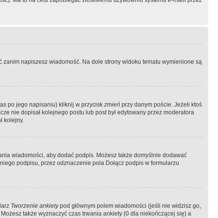
ość). Ma to na celu zapobiegać złośliwemu użytkowniu systemu e-maili przez
ować zanim napiszesz wiadomość. Na dole strony widoku tematu wymienione są
as po jego napisaniu) kliknij w przycisk
zmień
przy danym poście. Jeżeli ktoś
szcze nie dopisał kolejnego postu lub post był edytowany przez moderatora
 kolejny.
łania wiadomości, aby dodać podpis. Możesz także domyślnie dodawać
niego podpisu, przez odznaczenie pola Dołącz podpis w formularzu
larz
Tworzenie ankiety
pod głównym polem wiadomości (jeśli nie widzisz go,
 Możesz także wyznaczyć czas trwania ankiety (0 dla niekończącej się) a