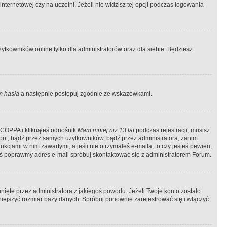
ternetowej czy na uczelni. Jeżeli nie widzisz tej opcji podczas logowania
tkowników online tylko dla administratorów oraz dla siebie. Będziesz
 hasła
a następnie postępuj zgodnie ze wskazówkami.
e COPPA i kliknąłeś odnośnik
Mam mniej niż 13 lat
podczas rejestracji, musisz
kont, bądź przez samych użytkowników, bądź przez administratora, zanim
cjami w nim zawartymi, a jeśli nie otrzymałeś e-maila, to czy jesteś pewien,
ś poprawmy adres e-mail spróbuj skontaktować się z administratorem Forum.
ięte przez administratora z jakiegoś powodu. Jeżeli Twoje konto zostało
iejszyć rozmiar bazy danych. Spróbuj ponownie zarejestrować się i włączyć