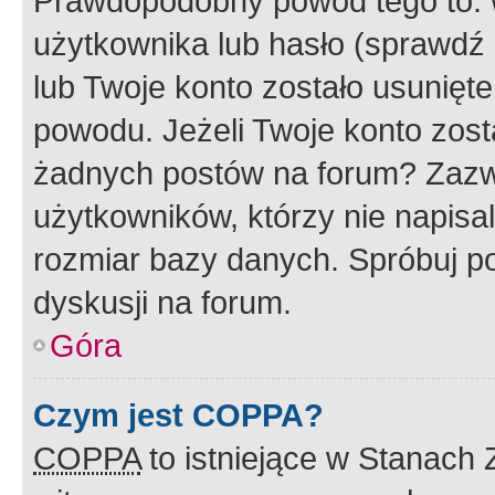
Prawdopodobny powód tego to:
użytkownika lub hasło (sprawdź e
lub Twoje konto zostało usunięte
powodu. Jeżeli Twoje konto zost
żadnych postów na forum? Zazw
użytkowników, którzy nie napisa
rozmiar bazy danych. Spróbuj po
dyskusji na forum.
Góra
Czym jest COPPA?
COPPA
to istniejące w Stanach