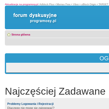
Aktualizacje na programosy.pl
:
Adblock Plus
•
Mixmax Free
•
Viber
•
uBlock Origin
•
TARGET 
Strona główna
OG
Najczęściej Zadawane 
Problemy Logowania i Rejestracji
Dlaczego nie mogę się zalogować?