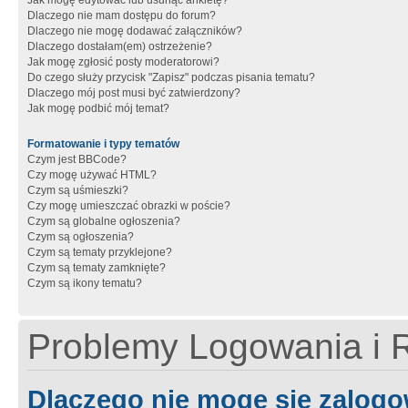
Jak mogę edytować lub usunąć ankietę?
Dlaczego nie mam dostępu do forum?
Dlaczego nie mogę dodawać załączników?
Dlaczego dostałam(em) ostrzeżenie?
Jak mogę zgłosić posty moderatorowi?
Do czego służy przycisk "Zapisz" podczas pisania tematu?
Dlaczego mój post musi być zatwierdzony?
Jak mogę podbić mój temat?
Formatowanie i typy tematów
Czym jest BBCode?
Czy mogę używać HTML?
Czym są uśmieszki?
Czy mogę umieszczać obrazki w poście?
Czym są globalne ogłoszenia?
Czym są ogłoszenia?
Czym są tematy przyklejone?
Czym są tematy zamknięte?
Czym są ikony tematu?
Problemy Logowania i R
Dlaczego nie mogę się zalog