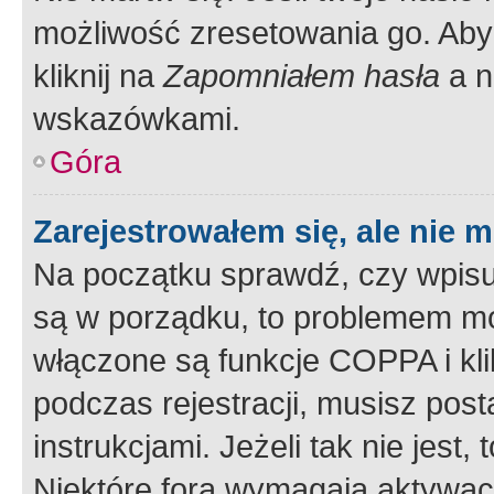
możliwość zresetowania go. Aby 
kliknij na
Zapomniałem hasła
a n
wskazówkami.
Góra
Zarejestrowałem się, ale nie 
Na początku sprawdź, czy wpisuj
są w porządku, to problemem mo
włączone są funkcje COPPA i kl
podczas rejestracji, musisz pos
instrukcjami. Jeżeli tak nie jes
Niektóre fora wymagają aktywac