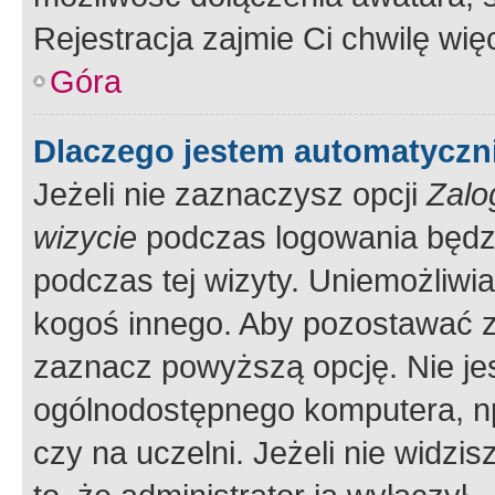
Rejestracja zajmie Ci chwilę wi
Góra
Dlaczego jestem automatycz
Jeżeli nie zaznaczysz opcji
Zalo
wizycie
podczas logowania będzi
podczas tej wizyty. Uniemożliwi
kogoś innego. Aby pozostawać 
zaznacz powyższą opcję. Nie jes
ogólnodostępnego komputera, np.
czy na uczelni. Jeżeli nie widzi