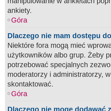
manipulowanie w ankietach popr
ankiety.
Góra
Dlaczego nie mam dostępu d
Niektóre fora mogą mieć wprowa
użytkowników albo grup. Żeby pr
potrzebować specjalnych zezwole
moderatorzy i administratorzy, w
skontaktować.
Góra
Dlaczego nie mogę dodawać 