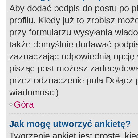
Aby dodać podpis do postu po 
profilu. Kiedy już to zrobisz m
przy formularzu wysyłania wiad
także domyślnie dodawać podpi
zaznaczając odpowiednią opcję 
pisząc post możesz zadecydowa
przez odznaczenie pola Dołącz 
wiadomości)
Góra
Jak mogę utworzyć ankietę?
Tworzenie ankiet jest proste, ki