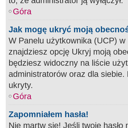
to, że administrator ją wyłączył.
Góra
Jak mogę ukryć moją obecno
W Panelu użytkownika (UCP) w 
znajdziesz opcję Ukryj moją obe
będziesz widoczny na liście użyt
administratorów oraz dla siebie.
ukryty.
Góra
Zapomniałem hasła!
Nie martw się! Jeśli twoje hasło