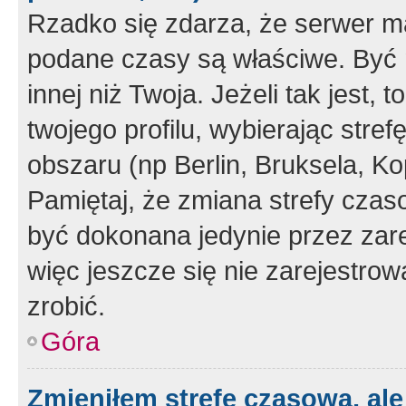
Rzadko się zdarza, że serwer m
podane czasy są właściwe. Być 
innej niż Twoja. Jeżeli tak jest,
twojego profilu, wybierając str
obszaru (np Berlin, Bruksela, Ko
Pamiętaj, że zmiana strefy czas
być dokonana jedynie przez zar
więc jeszcze się nie zarejestrow
zrobić.
Góra
Zmieniłem strefę czasową, ale