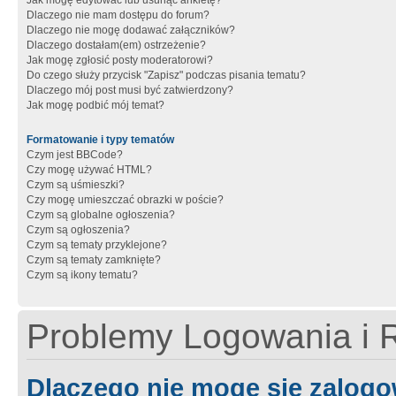
Jak mogę edytować lub usunąć ankietę?
Dlaczego nie mam dostępu do forum?
Dlaczego nie mogę dodawać załączników?
Dlaczego dostałam(em) ostrzeżenie?
Jak mogę zgłosić posty moderatorowi?
Do czego służy przycisk "Zapisz" podczas pisania tematu?
Dlaczego mój post musi być zatwierdzony?
Jak mogę podbić mój temat?
Formatowanie i typy tematów
Czym jest BBCode?
Czy mogę używać HTML?
Czym są uśmieszki?
Czy mogę umieszczać obrazki w poście?
Czym są globalne ogłoszenia?
Czym są ogłoszenia?
Czym są tematy przyklejone?
Czym są tematy zamknięte?
Czym są ikony tematu?
Problemy Logowania i R
Dlaczego nie mogę się zalog