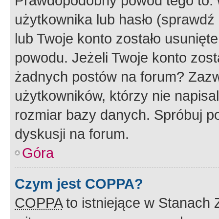
Prawdopodobny powód tego to:
użytkownika lub hasło (sprawdź e
lub Twoje konto zostało usunięte
powodu. Jeżeli Twoje konto zost
żadnych postów na forum? Zazw
użytkowników, którzy nie napisa
rozmiar bazy danych. Spróbuj po
dyskusji na forum.
Góra
Czym jest COPPA?
COPPA
to istniejące w Stanach