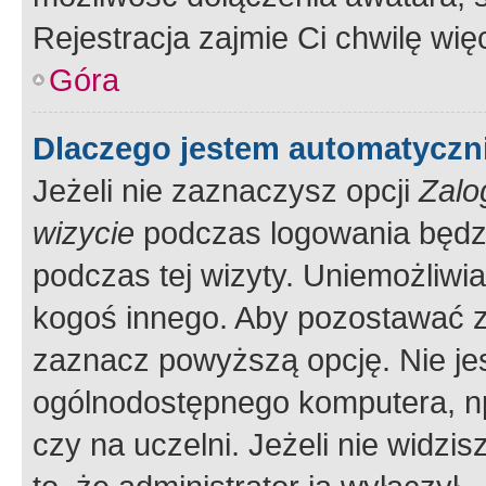
Rejestracja zajmie Ci chwilę wi
Góra
Dlaczego jestem automatycz
Jeżeli nie zaznaczysz opcji
Zalo
wizycie
podczas logowania będzi
podczas tej wizyty. Uniemożliwi
kogoś innego. Aby pozostawać 
zaznacz powyższą opcję. Nie jes
ogólnodostępnego komputera, np.
czy na uczelni. Jeżeli nie widzi