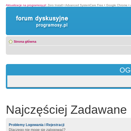
Aktualizacje na programosy.pl
:
Zero Install
•
Advanced SystemCare Free
•
Google Chrome
•
Strona główna
OG
Najczęściej Zadawane 
Problemy Logowania i Rejestracji
Dlaczego nie mogę się zalogować?