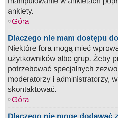
manipulowanie w ankietach popr
ankiety.
Góra
Dlaczego nie mam dostępu d
Niektóre fora mogą mieć wprowa
użytkowników albo grup. Żeby pr
potrzebować specjalnych zezwole
moderatorzy i administratorzy, w
skontaktować.
Góra
Dlaczego nie mogę dodawać 