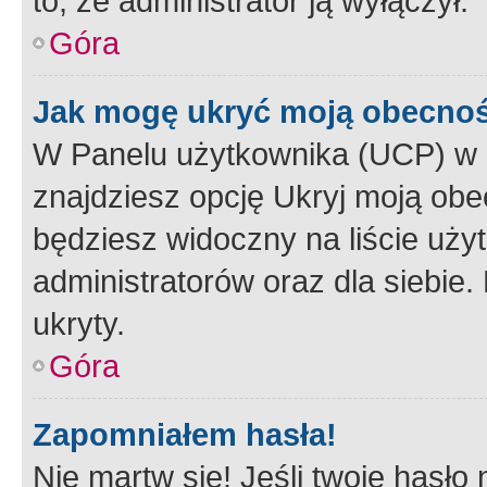
to, że administrator ją wyłączył.
Góra
Jak mogę ukryć moją obecno
W Panelu użytkownika (UCP) w 
znajdziesz opcję Ukryj moją obe
będziesz widoczny na liście użyt
administratorów oraz dla siebie.
ukryty.
Góra
Zapomniałem hasła!
Nie martw się! Jeśli twoje hasło