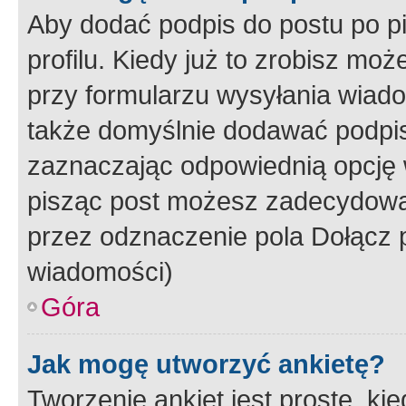
Aby dodać podpis do postu po 
profilu. Kiedy już to zrobisz m
przy formularzu wysyłania wiad
także domyślnie dodawać podpi
zaznaczając odpowiednią opcję 
pisząc post możesz zadecydowa
przez odznaczenie pola Dołącz 
wiadomości)
Góra
Jak mogę utworzyć ankietę?
Tworzenie ankiet jest proste, ki