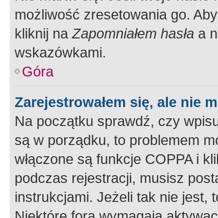
możliwość zresetowania go. Aby 
kliknij na
Zapomniałem hasła
a n
wskazówkami.
Góra
Zarejestrowałem się, ale nie 
Na początku sprawdź, czy wpisuj
są w porządku, to problemem mo
włączone są funkcje COPPA i kl
podczas rejestracji, musisz pos
instrukcjami. Jeżeli tak nie jes
Niektóre fora wymagają aktywac