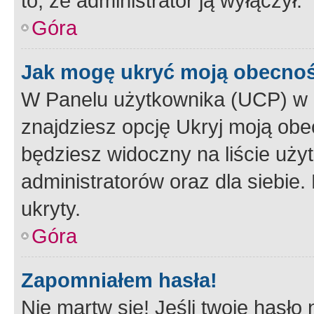
to, że administrator ją wyłączył.
Góra
Jak mogę ukryć moją obecno
W Panelu użytkownika (UCP) w 
znajdziesz opcję Ukryj moją obe
będziesz widoczny na liście użyt
administratorów oraz dla siebie.
ukryty.
Góra
Zapomniałem hasła!
Nie martw się! Jeśli twoje hasło