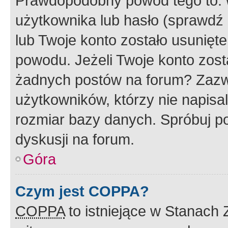
Prawdopodobny powód tego to:
użytkownika lub hasło (sprawdź e
lub Twoje konto zostało usunięte
powodu. Jeżeli Twoje konto zost
żadnych postów na forum? Zazw
użytkowników, którzy nie napisa
rozmiar bazy danych. Spróbuj po
dyskusji na forum.
Góra
Czym jest COPPA?
COPPA
to istniejące w Stanach