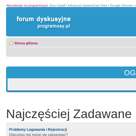
Aktualizacje na programosy.pl
:
Zero Install
•
Advanced SystemCare Free
•
Google Chrome
•
Strona główna
OG
Najczęściej Zadawane 
Problemy Logowania i Rejestracji
Dlaczego nie mogę się zalogować?