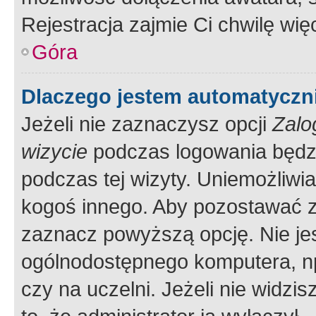
Rejestracja zajmie Ci chwilę wi
Góra
Dlaczego jestem automatycz
Jeżeli nie zaznaczysz opcji
Zalo
wizycie
podczas logowania będzi
podczas tej wizyty. Uniemożliwi
kogoś innego. Aby pozostawać 
zaznacz powyższą opcję. Nie jes
ogólnodostępnego komputera, np.
czy na uczelni. Jeżeli nie widzi