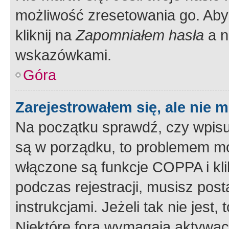
możliwość zresetowania go. Aby 
kliknij na
Zapomniałem hasła
a n
wskazówkami.
Góra
Zarejestrowałem się, ale nie 
Na początku sprawdź, czy wpisuj
są w porządku, to problemem mo
włączone są funkcje COPPA i kl
podczas rejestracji, musisz pos
instrukcjami. Jeżeli tak nie jes
Niektóre fora wymagają aktywac