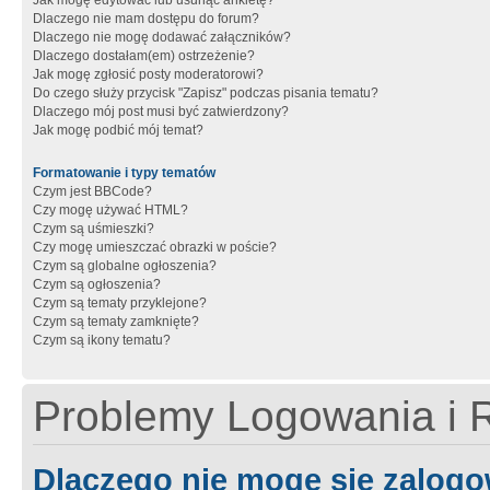
Jak mogę edytować lub usunąć ankietę?
Dlaczego nie mam dostępu do forum?
Dlaczego nie mogę dodawać załączników?
Dlaczego dostałam(em) ostrzeżenie?
Jak mogę zgłosić posty moderatorowi?
Do czego służy przycisk "Zapisz" podczas pisania tematu?
Dlaczego mój post musi być zatwierdzony?
Jak mogę podbić mój temat?
Formatowanie i typy tematów
Czym jest BBCode?
Czy mogę używać HTML?
Czym są uśmieszki?
Czy mogę umieszczać obrazki w poście?
Czym są globalne ogłoszenia?
Czym są ogłoszenia?
Czym są tematy przyklejone?
Czym są tematy zamknięte?
Czym są ikony tematu?
Problemy Logowania i R
Dlaczego nie mogę się zalog