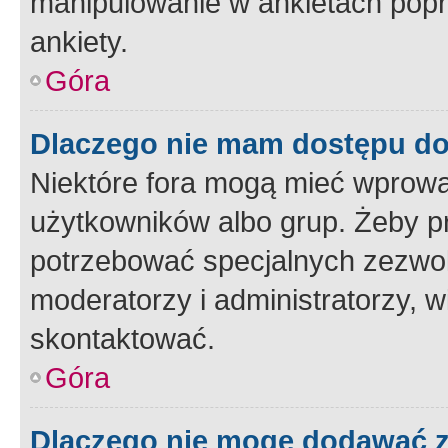
manipulowanie w ankietach popr
ankiety.
Góra
Dlaczego nie mam dostępu d
Niektóre fora mogą mieć wprowa
użytkowników albo grup. Żeby pr
potrzebować specjalnych zezwole
moderatorzy i administratorzy, w
skontaktować.
Góra
Dlaczego nie mogę dodawać 