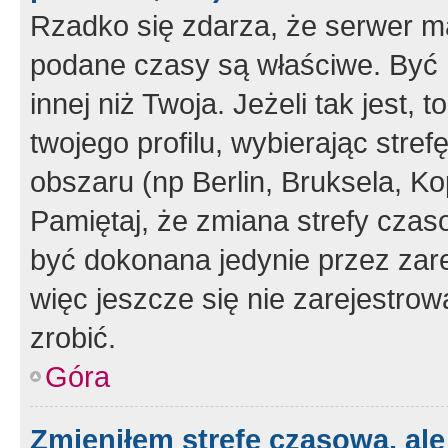
Rzadko się zdarza, że serwer m
podane czasy są właściwe. Być 
innej niż Twoja. Jeżeli tak jest,
twojego profilu, wybierając str
obszaru (np Berlin, Bruksela, Ko
Pamiętaj, że zmiana strefy czas
być dokonana jedynie przez zar
więc jeszcze się nie zarejestrow
zrobić.
Góra
Zmieniłem strefę czasową, ale