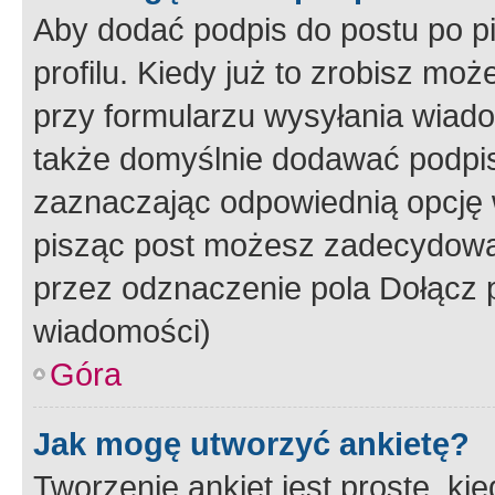
Aby dodać podpis do postu po 
profilu. Kiedy już to zrobisz m
przy formularzu wysyłania wiad
także domyślnie dodawać podpi
zaznaczając odpowiednią opcję 
pisząc post możesz zadecydowa
przez odznaczenie pola Dołącz 
wiadomości)
Góra
Jak mogę utworzyć ankietę?
Tworzenie ankiet jest proste, ki