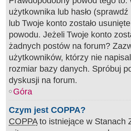
Prawdopodobny powód tego to:
użytkownika lub hasło (sprawdź e
lub Twoje konto zostało usunięte
powodu. Jeżeli Twoje konto zost
żadnych postów na forum? Zazw
użytkowników, którzy nie napisa
rozmiar bazy danych. Spróbuj po
dyskusji na forum.
Góra
Czym jest COPPA?
COPPA
to istniejące w Stanach