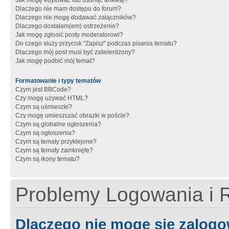
Jak mogę edytować lub usunąć ankietę?
Dlaczego nie mam dostępu do forum?
Dlaczego nie mogę dodawać załączników?
Dlaczego dostałam(em) ostrzeżenie?
Jak mogę zgłosić posty moderatorowi?
Do czego służy przycisk "Zapisz" podczas pisania tematu?
Dlaczego mój post musi być zatwierdzony?
Jak mogę podbić mój temat?
Formatowanie i typy tematów
Czym jest BBCode?
Czy mogę używać HTML?
Czym są uśmieszki?
Czy mogę umieszczać obrazki w poście?
Czym są globalne ogłoszenia?
Czym są ogłoszenia?
Czym są tematy przyklejone?
Czym są tematy zamknięte?
Czym są ikony tematu?
Problemy Logowania i R
Dlaczego nie mogę się zalog