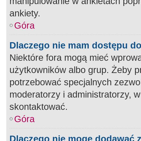
manipulowanie w ankietach popr
ankiety.
Góra
Dlaczego nie mam dostępu d
Niektóre fora mogą mieć wprowa
użytkowników albo grup. Żeby pr
potrzebować specjalnych zezwole
moderatorzy i administratorzy, w
skontaktować.
Góra
Dlaczego nie mogę dodawać 