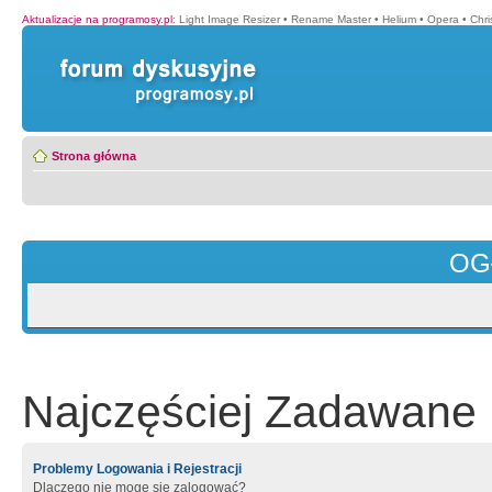
Aktualizacje na programosy.pl
:
Light Image Resizer
•
Rename Master
•
Helium
•
Opera
•
Chr
Strona główna
OG
Najczęściej Zadawane 
Problemy Logowania i Rejestracji
Dlaczego nie mogę się zalogować?