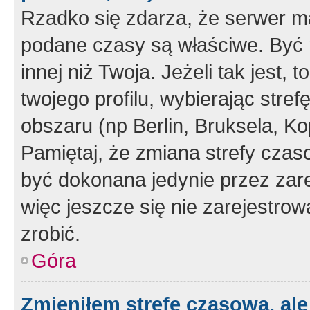
Rzadko się zdarza, że serwer m
podane czasy są właściwe. Być 
innej niż Twoja. Jeżeli tak jest,
twojego profilu, wybierając str
obszaru (np Berlin, Bruksela, Ko
Pamiętaj, że zmiana strefy czas
być dokonana jedynie przez zar
więc jeszcze się nie zarejestrow
zrobić.
Góra
Zmieniłem strefę czasową, ale