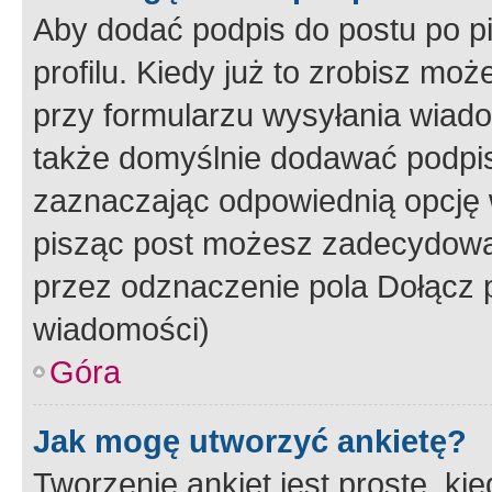
Aby dodać podpis do postu po 
profilu. Kiedy już to zrobisz m
przy formularzu wysyłania wiad
także domyślnie dodawać podpi
zaznaczając odpowiednią opcję 
pisząc post możesz zadecydowa
przez odznaczenie pola Dołącz 
wiadomości)
Góra
Jak mogę utworzyć ankietę?
Tworzenie ankiet jest proste, ki