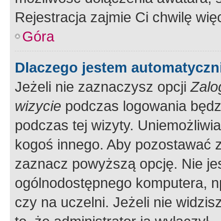
Rejestracja zajmie Ci chwilę wi
Góra
Dlaczego jestem automatycz
Jeżeli nie zaznaczysz opcji
Zalo
wizycie
podczas logowania będzi
podczas tej wizyty. Uniemożliwi
kogoś innego. Aby pozostawać 
zaznacz powyższą opcję. Nie jes
ogólnodostępnego komputera, np.
czy na uczelni. Jeżeli nie widzi