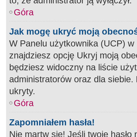
to, że administrator ją wyłączył.
Góra
Jak mogę ukryć moją obecno
W Panelu użytkownika (UCP) w 
znajdziesz opcję Ukryj moją obe
będziesz widoczny na liście użyt
administratorów oraz dla siebie.
ukryty.
Góra
Zapomniałem hasła!
Nie martw się! Jeśli twoje hasło