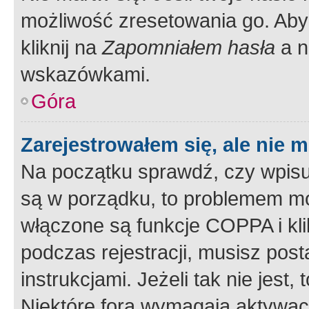
możliwość zresetowania go. Aby 
kliknij na
Zapomniałem hasła
a n
wskazówkami.
Góra
Zarejestrowałem się, ale nie 
Na początku sprawdź, czy wpisuj
są w porządku, to problemem mo
włączone są funkcje COPPA i kl
podczas rejestracji, musisz pos
instrukcjami. Jeżeli tak nie jes
Niektóre fora wymagają aktywac