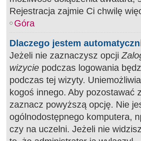
Rejestracja zajmie Ci chwilę wi
Góra
Dlaczego jestem automatycz
Jeżeli nie zaznaczysz opcji
Zalo
wizycie
podczas logowania będzi
podczas tej wizyty. Uniemożliwi
kogoś innego. Aby pozostawać 
zaznacz powyższą opcję. Nie jes
ogólnodostępnego komputera, np.
czy na uczelni. Jeżeli nie widzi