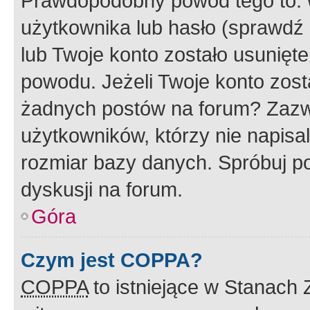
Prawdopodobny powód tego to:
użytkownika lub hasło (sprawdź e
lub Twoje konto zostało usunięte
powodu. Jeżeli Twoje konto zost
żadnych postów na forum? Zazw
użytkowników, którzy nie napisa
rozmiar bazy danych. Spróbuj po
dyskusji na forum.
Góra
Czym jest COPPA?
COPPA
to istniejące w Stanach