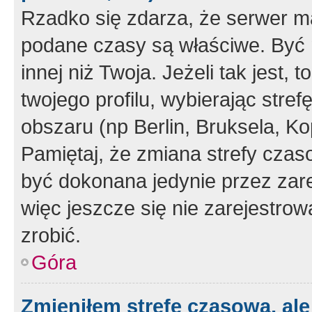
Rzadko się zdarza, że serwer m
podane czasy są właściwe. Być 
innej niż Twoja. Jeżeli tak jest,
twojego profilu, wybierając str
obszaru (np Berlin, Bruksela, Ko
Pamiętaj, że zmiana strefy czas
być dokonana jedynie przez zar
więc jeszcze się nie zarejestrow
zrobić.
Góra
Zmieniłem strefę czasową, ale