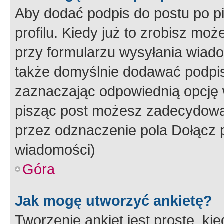
Aby dodać podpis do postu po 
profilu. Kiedy już to zrobisz m
przy formularzu wysyłania wiad
także domyślnie dodawać podpi
zaznaczając odpowiednią opcję 
pisząc post możesz zadecydowa
przez odznaczenie pola Dołącz 
wiadomości)
Góra
Jak mogę utworzyć ankietę?
Tworzenie ankiet jest proste, ki