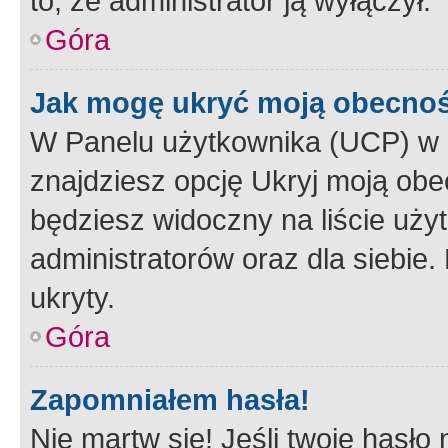
to, że administrator ją wyłączył.
Góra
Jak mogę ukryć moją obecno
W Panelu użytkownika (UCP) w 
znajdziesz opcję Ukryj moją obe
będziesz widoczny na liście użyt
administratorów oraz dla siebie.
ukryty.
Góra
Zapomniałem hasła!
Nie martw się! Jeśli twoje hasło