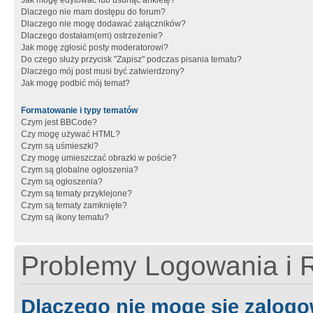
Jak mogę edytować lub usunąć ankietę?
Dlaczego nie mam dostępu do forum?
Dlaczego nie mogę dodawać załączników?
Dlaczego dostałam(em) ostrzeżenie?
Jak mogę zgłosić posty moderatorowi?
Do czego służy przycisk "Zapisz" podczas pisania tematu?
Dlaczego mój post musi być zatwierdzony?
Jak mogę podbić mój temat?
Formatowanie i typy tematów
Czym jest BBCode?
Czy mogę używać HTML?
Czym są uśmieszki?
Czy mogę umieszczać obrazki w poście?
Czym są globalne ogłoszenia?
Czym są ogłoszenia?
Czym są tematy przyklejone?
Czym są tematy zamknięte?
Czym są ikony tematu?
Problemy Logowania i R
Dlaczego nie mogę się zalog