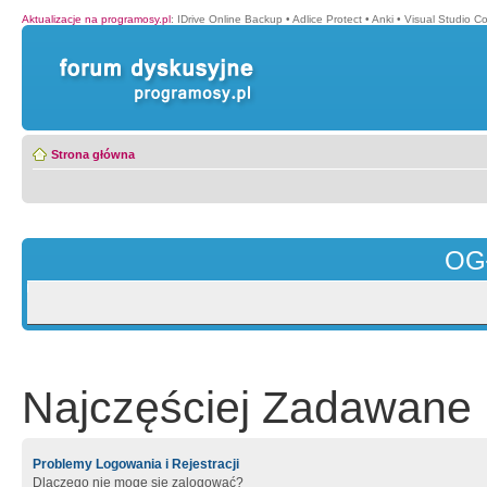
Aktualizacje na programosy.pl
:
IDrive Online Backup
•
Adlice Protect
•
Anki
•
Visual Studio C
Strona główna
OG
Najczęściej Zadawane 
Problemy Logowania i Rejestracji
Dlaczego nie mogę się zalogować?