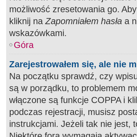
możliwość zresetowania go. Aby 
kliknij na
Zapomniałem hasła
a n
wskazówkami.
Góra
Zarejestrowałem się, ale nie 
Na początku sprawdź, czy wpisuj
są w porządku, to problemem mo
włączone są funkcje COPPA i kl
podczas rejestracji, musisz pos
instrukcjami. Jeżeli tak nie jes
Niektóre fora wymagają aktywac