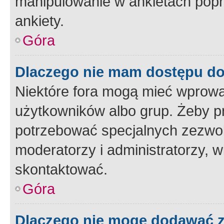
manipulowanie w ankietach popr
ankiety.
Góra
Dlaczego nie mam dostępu d
Niektóre fora mogą mieć wprowa
użytkowników albo grup. Żeby pr
potrzebować specjalnych zezwole
moderatorzy i administratorzy, w
skontaktować.
Góra
Dlaczego nie mogę dodawać 