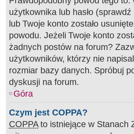
Prawdopodobny powód tego to:
użytkownika lub hasło (sprawdź e
lub Twoje konto zostało usunięte
powodu. Jeżeli Twoje konto zost
żadnych postów na forum? Zazw
użytkowników, którzy nie napisa
rozmiar bazy danych. Spróbuj po
dyskusji na forum.
Góra
Czym jest COPPA?
COPPA
to istniejące w Stanach