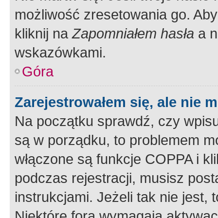
możliwość zresetowania go. Aby 
kliknij na
Zapomniałem hasła
a n
wskazówkami.
Góra
Zarejestrowałem się, ale nie 
Na początku sprawdź, czy wpisuj
są w porządku, to problemem mo
włączone są funkcje COPPA i kl
podczas rejestracji, musisz pos
instrukcjami. Jeżeli tak nie jes
Niektóre fora wymagają aktywac