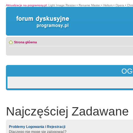
Aktualizacje na programosy.pl
:
Light Image Resizer
•
Rename Master
•
Helium
•
Opera
•
Chr
Strona główna
OG
Najczęściej Zadawane 
Problemy Logowania i Rejestracji
Dlaczego nie mogę się zalogować?