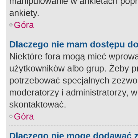
manipulowanie w ankietach popr
ankiety.
Góra
Dlaczego nie mam dostępu d
Niektóre fora mogą mieć wprowa
użytkowników albo grup. Żeby pr
potrzebować specjalnych zezwole
moderatorzy i administratorzy, w
skontaktować.
Góra
Dlaczego nie mogę dodawać 