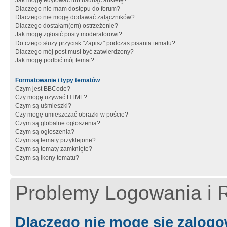
Jak mogę edytować lub usunąć ankietę?
Dlaczego nie mam dostępu do forum?
Dlaczego nie mogę dodawać załączników?
Dlaczego dostałam(em) ostrzeżenie?
Jak mogę zgłosić posty moderatorowi?
Do czego służy przycisk "Zapisz" podczas pisania tematu?
Dlaczego mój post musi być zatwierdzony?
Jak mogę podbić mój temat?
Formatowanie i typy tematów
Czym jest BBCode?
Czy mogę używać HTML?
Czym są uśmieszki?
Czy mogę umieszczać obrazki w poście?
Czym są globalne ogłoszenia?
Czym są ogłoszenia?
Czym są tematy przyklejone?
Czym są tematy zamknięte?
Czym są ikony tematu?
Problemy Logowania i R
Dlaczego nie mogę się zalog