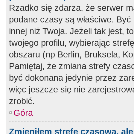
Rzadko się zdarza, że serwer m
podane czasy są właściwe. Być 
innej niż Twoja. Jeżeli tak jest,
twojego profilu, wybierając str
obszaru (np Berlin, Bruksela, Ko
Pamiętaj, że zmiana strefy czas
być dokonana jedynie przez zar
więc jeszcze się nie zarejestrow
zrobić.
Góra
Zmieniłem strefę czasową, ale