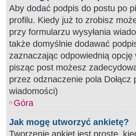
Aby dodać podpis do postu po 
profilu. Kiedy już to zrobisz m
przy formularzu wysyłania wiad
także domyślnie dodawać podpi
zaznaczając odpowiednią opcję 
pisząc post możesz zadecydowa
przez odznaczenie pola Dołącz 
wiadomości)
Góra
Jak mogę utworzyć ankietę?
Tworzenie ankiet jest proste, ki