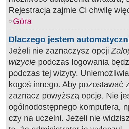
Rejestracja zajmie Ci chwilę wi
Góra
Dlaczego jestem automatycz
Jeżeli nie zaznaczysz opcji
Zalo
wizycie
podczas logowania będzi
podczas tej wizyty. Uniemożliwi
kogoś innego. Aby pozostawać 
zaznacz powyższą opcję. Nie jes
ogólnodostępnego komputera, np.
czy na uczelni. Jeżeli nie widzi