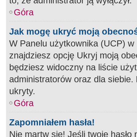
to, że administrator ją wyłączył.
Góra
Jak mogę ukryć moją obecno
W Panelu użytkownika (UCP) w 
znajdziesz opcję Ukryj moją obe
będziesz widoczny na liście użyt
administratorów oraz dla siebie.
ukryty.
Góra
Zapomniałem hasła!
Nie martw się! Jeśli twoje hasło