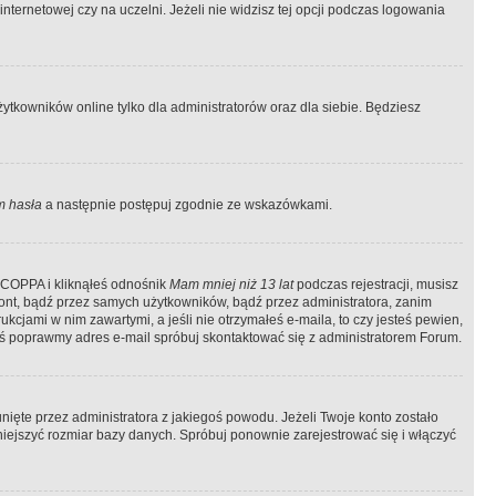
ternetowej czy na uczelni. Jeżeli nie widzisz tej opcji podczas logowania
tkowników online tylko dla administratorów oraz dla siebie. Będziesz
 hasła
a następnie postępuj zgodnie ze wskazówkami.
e COPPA i kliknąłeś odnośnik
Mam mniej niż 13 lat
podczas rejestracji, musisz
kont, bądź przez samych użytkowników, bądź przez administratora, zanim
cjami w nim zawartymi, a jeśli nie otrzymałeś e-maila, to czy jesteś pewien,
ś poprawmy adres e-mail spróbuj skontaktować się z administratorem Forum.
ięte przez administratora z jakiegoś powodu. Jeżeli Twoje konto zostało
iejszyć rozmiar bazy danych. Spróbuj ponownie zarejestrować się i włączyć