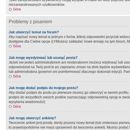
Tylko zarejestrowani użytkownicy mogą wysyłać e-maile do ludzi poprzez wbu
niezarejestrowanych użytkowników.
Góra
Problemy z pisaniem
Jak utworzyć temat na forum?
Aby napisać nowy temat w jednym z forów, kliknij odpowiedni przycisk widoc
dostępne dla Ciebie opcje ((
YMożesz zakładać nowe tematy na tym forum, Mo
Góra
Jak mogę wyedytować lub usunąć posta?
Jeżeli nie jesteś administratorem ani moderatorem możesz edytować lub usuwać
odpowiedział na Twój post to po zapisaniu zmian na dole będzie wyświetlana 
lub administratora (powinni oni poinformować dlaczego dokonali edycji). Pam
Góra
Jak mogę dodać podpis do mojego postu?
Aby dodać podpis do postu po pierwsze musisz go utworzyć w swoim profilu.
podpis do wszystkich swoich postów zaznaczając odpowiednią opcję w swoi
wysyłania wiadomości)
Góra
Jak mogę utworzyć ankietę?
Tworzenie ankiet jest proste, kiedy piszesz nowy temat (lub zmieniasz pier
to prawdopodobnie nie masz uprawnień do tworzenia ankiet). Musisz podać tyt