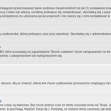
, mogącym przechowywać dane osobowe niepełnoletnich do lat 13, posiadanie pi
yczy Ciebie lub witryny, na której próbujesz się zarejestrować, skontaktuj się z pr
 kompetencji do udzielania porad prawnych i nie należy się z nimi kontaktować w te
użytkownika, której próbujesz użyć przy rejestracji. Skontaktuj się z administrat
?
, które pozwalają na zapamiętanie Twoich ustawień i bycie zalogowanym na forum
blemów z zalogowaniem lub wylogowaniem się.
danych. Aby je zmienić, kliknij link
Panel użytkownika
(przeważnie znajdujący się n
)
czasy są właściwe. Być może widzisz czas ze strefy czasowej innej niż Twoja. Jeże
sela, Kopenhaga, Madryd, Paryż itp.). Pamiętaj, że zmiana strefy czasowej, jak 