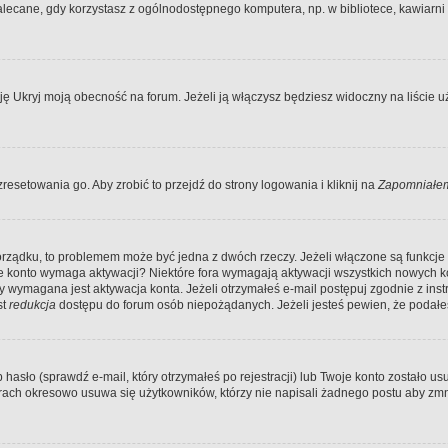
ecane, gdy korzystasz z ogólnodostępnego komputera, np. w bibliotece, kawiarni in
Ukryj moją obecność na forum. Jeżeli ją włączysz będziesz widoczny na liście uży
resetowania go. Aby zrobić to przejdź do strony logowania i kliknij na
Zapomniałem
porządku, to problemem może być jedna z dwóch rzeczy. Jeżeli włączone są funkcj
twoje konto wymaga aktywacji? Niektóre fora wymagają aktywacji wszystkich nowych 
wymagana jest aktywacja konta. Jeżeli otrzymałeś e-mail postępuj zgodnie z instruk
st
redukcja
dostępu do forum osób niepożądanych. Jeżeli jesteś pewien, że podałe
o (sprawdź e-mail, który otrzymałeś po rejestracji) lub Twoje konto zostało usun
rach okresowo usuwa się użytkowników, którzy nie napisali żadnego postu aby zmn