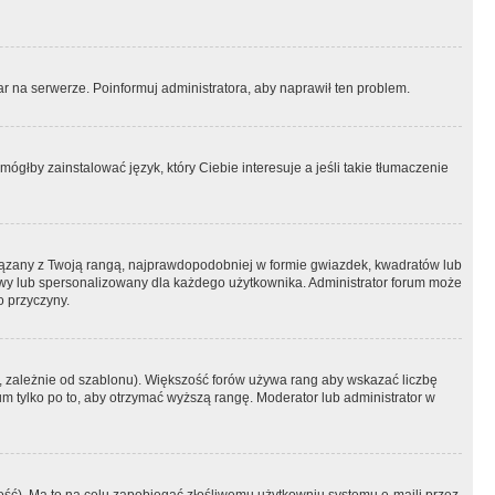
r na serwerze. Poinformuj administratora, aby naprawił ten problem.
ógłby zainstalować język, który Ciebie interesuje a jeśli takie tłumaczenie
iązany z Twoją rangą, najprawdopodobniej w formie gwiazdek, kwadratów lub
atowy lub spersonalizowany dla każdego użytkownika. Administrator forum może
o przyczyny.
, zależnie od szablonu). Większość forów używa rang aby wskazać liczbę
um tylko po to, aby otrzymać wyższą rangę. Moderator lub administrator w