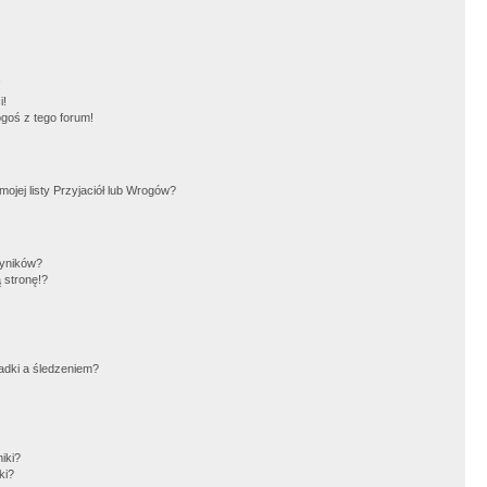
!
i!
goś z tego forum!
jej listy Przyjaciół lub Wrogów?
wyników?
 stronę!?
adki a śledzeniem?
iki?
ki?