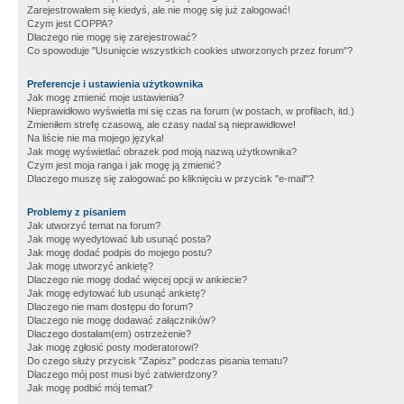
Zarejestrowałem się kiedyś, ale nie mogę się już zalogować!
Czym jest COPPA?
Dlaczego nie mogę się zarejestrować?
Co spowoduje "Usunięcie wszystkich cookies utworzonych przez forum"?
Preferencje i ustawienia użytkownika
Jak mogę zmienić moje ustawienia?
Nieprawidłowo wyświetla mi się czas na forum (w postach, w profilach, itd.)
Zmieniłem strefę czasową, ale czasy nadal są nieprawidłowe!
Na liście nie ma mojego języka!
Jak mogę wyświetlać obrazek pod moją nazwą użytkownika?
Czym jest moja ranga i jak mogę ją zmienić?
Dlaczego muszę się zalogować po kliknięciu w przycisk "e-mail"?
Problemy z pisaniem
Jak utworzyć temat na forum?
Jak mogę wyedytować lub usunąć posta?
Jak mogę dodać podpis do mojego postu?
Jak mogę utworzyć ankietę?
Dlaczego nie mogę dodać więcej opcji w ankiecie?
Jak mogę edytować lub usunąć ankietę?
Dlaczego nie mam dostępu do forum?
Dlaczego nie mogę dodawać załączników?
Dlaczego dostałam(em) ostrzeżenie?
Jak mogę zgłosić posty moderatorowi?
Do czego służy przycisk "Zapisz" podczas pisania tematu?
Dlaczego mój post musi być zatwierdzony?
Jak mogę podbić mój temat?