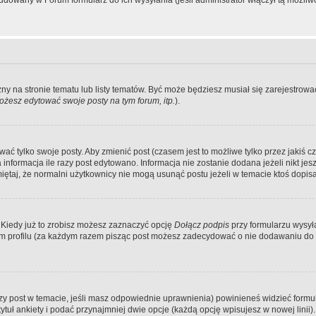
dowany w Forum formularz do ich wysyłania (jeśli administrator włączył tą możliw
zny na stronie tematu lub listy tematów. Być może będziesz musiał się zarejestr
żesz edytować swoje posty na tym forum, itp.
).
 tylko swoje posty. Aby zmienić post (czasem jest to możliwe tylko przez jakiś cz
informacja ile razy post edytowano. Informacja nie zostanie dodana jeżeli nikt je
iętaj, że normalni użytkownicy nie mogą usunąć postu jeżeli w temacie ktoś dopisał
 Kiedy już to zrobisz możesz zaznaczyć opcję
Dołącz podpis
przy formularzu wysy
m profilu (za każdym razem pisząc post możesz zadecydować o nie dodawaniu do 
wszy post w temacie, jeśli masz odpowiednie uprawnienia) powinieneś widzieć formu
uł ankiety i podać przynajmniej dwie opcje (każdą opcję wpisujesz w nowej linii).