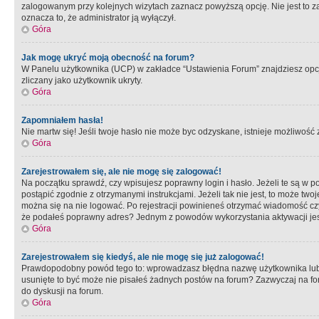
zalogowanym przy kolejnych wizytach zaznacz powyższą opcję. Nie jest to zal
oznacza to, że administrator ją wyłączył.
Góra
Jak mogę ukryć moją obecność na forum?
W Panelu użytkownika (UCP) w zakładce “Ustawienia Forum” znajdziesz opcję 
zliczany jako użytkownik ukryty.
Góra
Zapomniałem hasła!
Nie martw się! Jeśli twoje hasło nie może byc odzyskane, istnieje możliwość z
Góra
Zarejestrowałem się, ale nie mogę się zalogować!
Na początku sprawdź, czy wpisujesz poprawny login i hasło. Jeżeli te są w 
postąpić zgodnie z otrzymanymi instrukcjami. Jeżeli tak nie jest, to może 
można się na nie logować. Po rejestracji powinieneś otrzymać wiadomość czy 
że podałeś poprawny adres? Jednym z powodów wykorzystania aktywacji je
Góra
Zarejestrowałem się kiedyś, ale nie mogę się już zalogować!
Prawdopodobny powód tego to: wprowadzasz błędna nazwę użytkownika lub hasł
usunięte to być może nie pisałeś żadnych postów na forum? Zazwyczaj na fo
do dyskusji na forum.
Góra