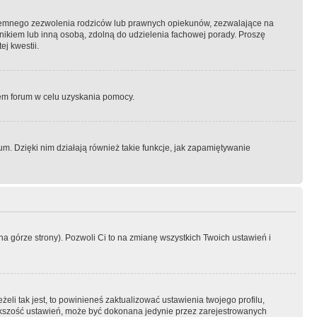
semnego zezwolenia rodziców lub prawnych opiekunów, zezwalające na
awnikiem lub inną osobą, zdolną do udzielenia fachowej porady. Proszę
j kwestii.
orem forum w celu uzyskania pomocy.
. Dzięki nim działają również takie funkcje, jak zapamiętywanie
a górze strony). Pozwoli Ci to na zmianę wszystkich Twoich ustawień i
li tak jest, to powinieneś zaktualizować ustawienia twojego profilu,
większość ustawień, może być dokonana jedynie przez zarejestrowanych