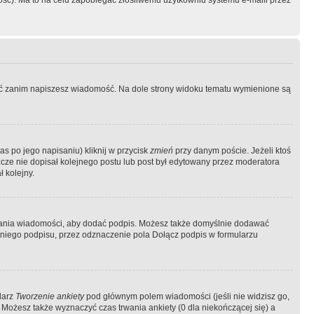
ość). Ma to na celu zapobiegać złośliwemu użytkowniu systemu e-maili przez
ować zanim napiszesz wiadomość. Na dole strony widoku tematu wymienione są
as po jego napisaniu) kliknij w przycisk
zmień
przy danym poście. Jeżeli ktoś
szcze nie dopisał kolejnego postu lub post był edytowany przez moderatora
 kolejny.
łania wiadomości, aby dodać podpis. Możesz także domyślnie dodawać
niego podpisu, przez odznaczenie pola Dołącz podpis w formularzu
larz
Tworzenie ankiety
pod głównym polem wiadomości (jeśli nie widzisz go,
 Możesz także wyznaczyć czas trwania ankiety (0 dla niekończącej się) a