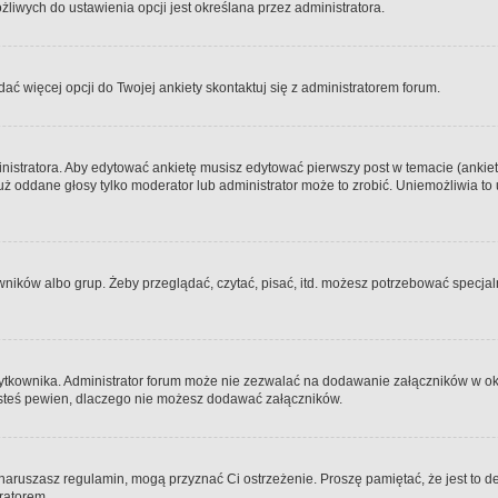
iwych do ustawienia opcji jest określana przez administratora.
dać więcej opcji do Twojej ankiety skontaktuj się z administratorem forum.
nistratora. Aby edytować ankietę musisz edytować pierwszy post w temacie (ankieta
y już oddane głosy tylko moderator lub administrator może to zrobić. Uniemożliwia
ków albo grup. Żeby przeglądać, czytać, pisać, itd. możesz potrzebować specjalny
ytkownika. Administrator forum może nie zezwalać na dodawanie załączników w o
 jesteś pewien, dlaczego nie możesz dodawać załączników.
e naruszasz regulamin, mogą przyznać Ci ostrzeżenie. Proszę pamiętać, że jest to d
tratorem.