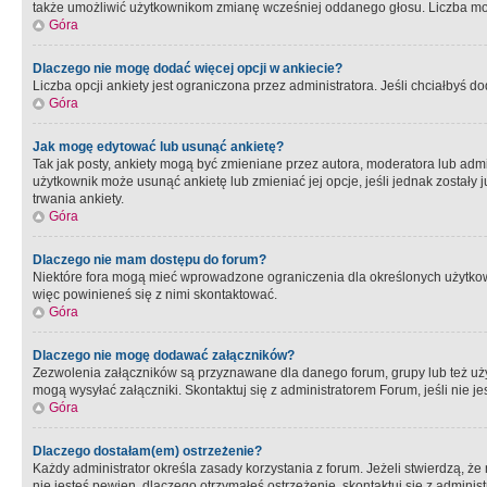
także umożliwić użytkownikom zmianę wcześniej oddanego głosu. Liczba możl
Góra
Dlaczego nie mogę dodać więcej opcji w ankiecie?
Liczba opcji ankiety jest ograniczona przez administratora. Jeśli chciałbyś do
Góra
Jak mogę edytować lub usunąć ankietę?
Tak jak posty, ankiety mogą być zmieniane przez autora, moderatora lub admi
użytkownik może usunąć ankietę lub zmieniać jej opcje, jeśli jednak został
trwania ankiety.
Góra
Dlaczego nie mam dostępu do forum?
Niektóre fora mogą mieć wprowadzone ograniczenia dla określonych użytkowni
więc powinieneś się z nimi skontaktować.
Góra
Dlaczego nie mogę dodawać załączników?
Zezwolenia załączników są przyznawane dla danego forum, grupy lub też uż
mogą wysyłać załączniki. Skontaktuj się z administratorem Forum, jeśli nie
Góra
Dlaczego dostałam(em) ostrzeżenie?
Każdy administrator określa zasady korzystania z forum. Jeżeli stwierdzą, ż
nie jesteś pewien, dlaczego otrzymałeś ostrzeżenie, skontaktuj sie z adminis