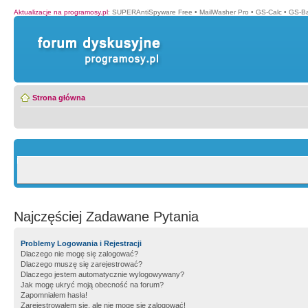
Aktualizacje na programosy.pl
:
SUPERAntiSpyware Free
•
MailWasher Pro
•
GS-Calc
•
GS-B
Strona główna
Najczęściej Zadawane Pytania
Problemy Logowania i Rejestracji
Dlaczego nie mogę się zalogować?
Dlaczego muszę się zarejestrować?
Dlaczego jestem automatycznie wylogowywany?
Jak mogę ukryć moją obecność na forum?
Zapomniałem hasła!
Zarejestrowałem się, ale nie mogę się zalogować!