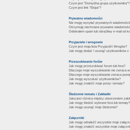
Czym jest "Domyślna grupa użytkownika"?
Czym jest link "Ekipa"?
Prywatne wiadomości
Nie mogę wysyłać prywatnych wiadomości
Otrzymuję niechciane prywatne wiadomośc
Odebrałem spam lub obraźliwy e-mail od ko
Przyjaciele i wrogowie
Czym jest moja lista Przyjaciół i Wrogów?
Jak mogę dodać / usunąć użytkowników z mo
Przeszukiwanie forów
Jak mogę przeszukiwać forum lub fora?
Dlaczego moje wyszukiwanie nie zwraca 
Dlaczego moje wyszukiwanie zwraca pustą
Jak mogę wyszukać użytkowników?
Jak mogę znaleźć moje posty i tematy?
Śledzenie tematu i Zakładki
Jaka jest różnica między utworzeniem zakł
Jak mogę śledzić wybrane fora lub tematy?
Jak mogę usunąć moje śledzenia?
Załączniki
Jak mogę odnaleźć wszystkie moje załączn
Jak mogę znaleźć wszystkie moje załączni