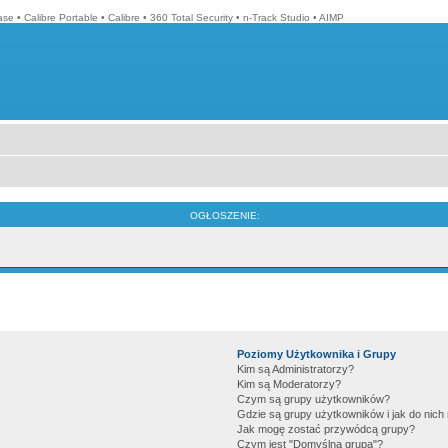
ase
•
Calibre Portable
•
Calibre
•
360 Total Security
•
n-Track Studio
•
AIMP
OGŁOSZENIE:
Poziomy Użytkownika i Grupy
Kim są Administratorzy?
Kim są Moderatorzy?
Czym są grupy użytkowników?
Gdzie są grupy użytkowników i jak do nic
Jak mogę zostać przywódcą grupy?
Czym jest "Domyślna grupa"?