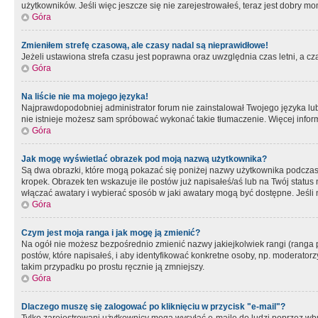
użytkowników. Jeśli więc jeszcze się nie zarejestrowałeś, teraz jest dobry mo
Góra
Zmieniłem strefę czasową, ale czasy nadal są nieprawidłowe!
Jeżeli ustawiona strefa czasu jest poprawna oraz uwzględnia czas letni, a c
Góra
Na liście nie ma mojego języka!
Najprawdopodobniej administrator forum nie zainstalował Twojego języka lub n
nie istnieje możesz sam spróbować wykonać takie tłumaczenie. Więcej inform
Góra
Jak mogę wyświetlać obrazek pod moją nazwą użytkownika?
Są dwa obrazki, które mogą pokazać się poniżej nazwy użytkownika podczas
kropek. Obrazek ten wskazuje ile postów już napisałeś/aś lub na Twój status
włączać awatary i wybierać sposób w jaki awatary mogą być dostępne. Jeśli n
Góra
Czym jest moja ranga i jak mogę ją zmienić?
Na ogół nie możesz bezpośrednio zmienić nazwy jakiejkolwiek rangi (ranga 
postów, które napisałeś, i aby identyfikować konkretne osoby, np. moderator
takim przypadku po prostu ręcznie ją zmniejszy.
Góra
Dlaczego muszę się zalogować po kliknięciu w przycisk "e-mail"?