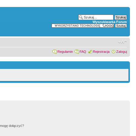
Wyszukiwarka Forum
Regulamin
FAQ
Rejestracja
Zaloguj
h mogę dołączyć?