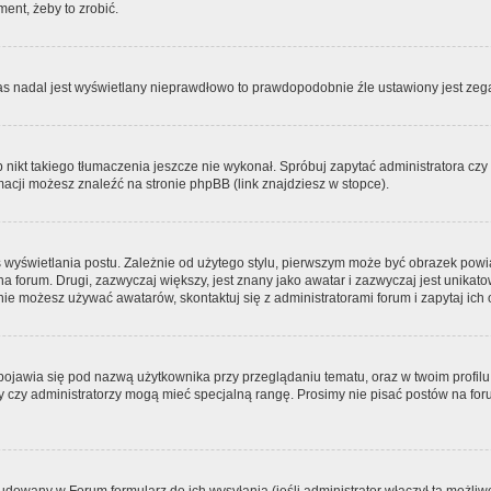
ment, żeby to zrobić.
zas nadal jest wyświetlany nieprawdłowo to prawdopodobnie źle ustawiony jest zega
ikt takiego tłumaczenia jeszcze nie wykonał. Spróbuj zapytać administratora czy m
acji możesz znaleźć na stronie phpBB (link znajdziesz w stopce).
 wyświetlania postu. Zależnie od użytego stylu, pierwszym może być obrazek pow
 na forum. Drugi, zazwyczaj większy, jest znany jako awatar i zazwyczaj jest unik
ie możesz używać awatarów, skontaktuj się z administratorami forum i zapytaj ich 
pojawia się pod nazwą użytkownika przy przeglądaniu tematu, oraz w twoim profilu
zy czy administratorzy mogą mieć specjalną rangę. Prosimy nie pisać postów na for