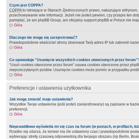
Czym jest COPPA?
COPPA
to istniejące w Stanach Zjednoczonych prawo, nakazujące witrynom
przechowywanie w/w informacji. Jeżeli nie jesteś pewien, czy przepis ten dot
pamiętać, że ani phpBB Group, ani oficjalny support phpBB w Polsce nie mają
Góra
Dlaczego nie mogę się zarejestrować?
Prawdopodobnie właściciel strony zbanował Twój adres IP lub zabronił nazwy 
Góra
Co spowoduje "Usunięcie wszystkich cookies utworzonych przez forum"
“Usuń cookies utworzone przez forum” usuwa cookies utworzone przez phpBB3
nieprzeczytanych postów. Usunięcie cookies może pomóc w przypadku pro
Góra
Preferencje i ustawienia użytkownika
Jak mogę zmienić moje ustawienia?
Wszystkie Twoje ustawienia (jeśli jesteś zarejestrowany) są zapisane w bazie 
preferencji.
Góra
Nieprawidłowo wyświetla mi się czas na forum (w postach, w profilach, itd.
Rzadko się zdarza, że serwer ma źle ustawiony czas i prawdopodobnie podane 
wybierając strefę czasową odpowiednią dla twojego obszaru (np Berlin, Bruk