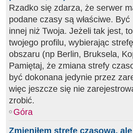
Rzadko się zdarza, że serwer m
podane czasy są właściwe. Być 
innej niż Twoja. Jeżeli tak jest,
twojego profilu, wybierając str
obszaru (np Berlin, Bruksela, Ko
Pamiętaj, że zmiana strefy czas
być dokonana jedynie przez zar
więc jeszcze się nie zarejestrow
zrobić.
Góra
Zmieniłem strefę czasową, ale