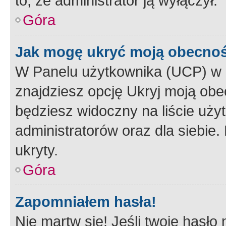
to, że administrator ją wyłączył.
Góra
Jak mogę ukryć moją obecno
W Panelu użytkownika (UCP) w 
znajdziesz opcję Ukryj moją obe
będziesz widoczny na liście użyt
administratorów oraz dla siebie.
ukryty.
Góra
Zapomniałem hasła!
Nie martw się! Jeśli twoje hasło