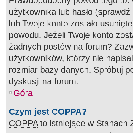
Prawdopodobny powód tego to:
użytkownika lub hasło (sprawdź e
lub Twoje konto zostało usunięte
powodu. Jeżeli Twoje konto zost
żadnych postów na forum? Zazw
użytkowników, którzy nie napisa
rozmiar bazy danych. Spróbuj po
dyskusji na forum.
Góra
Czym jest COPPA?
COPPA
to istniejące w Stanach