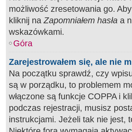
możliwość zresetowania go. Aby 
kliknij na
Zapomniałem hasła
a n
wskazówkami.
Góra
Zarejestrowałem się, ale nie 
Na początku sprawdź, czy wpisuj
są w porządku, to problemem mo
włączone są funkcje COPPA i kl
podczas rejestracji, musisz pos
instrukcjami. Jeżeli tak nie jes
Niektóre fora wymagają aktywac