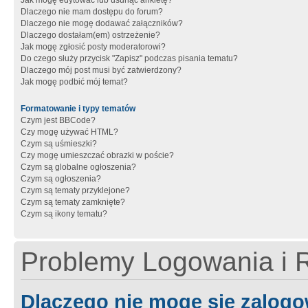
Jak mogę edytować lub usunąć ankietę?
Dlaczego nie mam dostępu do forum?
Dlaczego nie mogę dodawać załączników?
Dlaczego dostałam(em) ostrzeżenie?
Jak mogę zgłosić posty moderatorowi?
Do czego służy przycisk "Zapisz" podczas pisania tematu?
Dlaczego mój post musi być zatwierdzony?
Jak mogę podbić mój temat?
Formatowanie i typy tematów
Czym jest BBCode?
Czy mogę używać HTML?
Czym są uśmieszki?
Czy mogę umieszczać obrazki w poście?
Czym są globalne ogłoszenia?
Czym są ogłoszenia?
Czym są tematy przyklejone?
Czym są tematy zamknięte?
Czym są ikony tematu?
Problemy Logowania i R
Dlaczego nie mogę się zalog