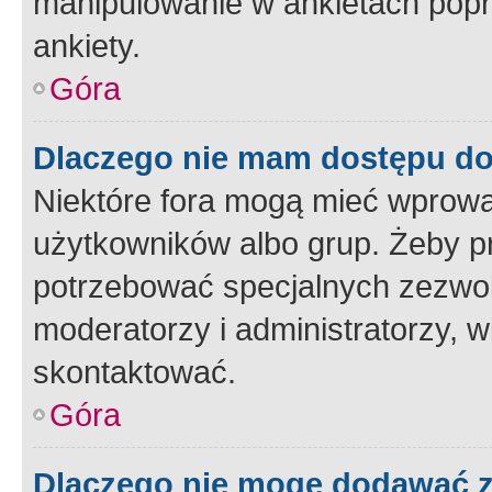
manipulowanie w ankietach popr
ankiety.
Góra
Dlaczego nie mam dostępu d
Niektóre fora mogą mieć wprowa
użytkowników albo grup. Żeby pr
potrzebować specjalnych zezwole
moderatorzy i administratorzy, w
skontaktować.
Góra
Dlaczego nie mogę dodawać 