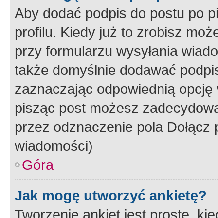
Aby dodać podpis do postu po 
profilu. Kiedy już to zrobisz m
przy formularzu wysyłania wiad
także domyślnie dodawać podpi
zaznaczając odpowiednią opcję 
pisząc post możesz zadecydowa
przez odznaczenie pola Dołącz 
wiadomości)
Góra
Jak mogę utworzyć ankietę?
Tworzenie ankiet jest proste, ki