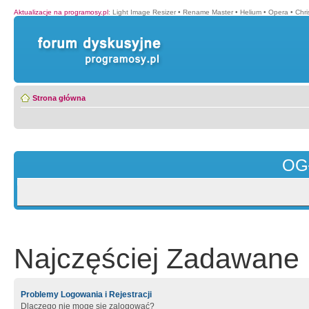
Aktualizacje na programosy.pl
:
Light Image Resizer
•
Rename Master
•
Helium
•
Opera
•
Chr
Strona główna
OG
Najczęściej Zadawane 
Problemy Logowania i Rejestracji
Dlaczego nie mogę się zalogować?