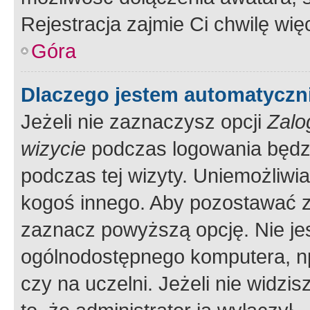
Rejestracja zajmie Ci chwilę wi
Góra
Dlaczego jestem automatycz
Jeżeli nie zaznaczysz opcji
Zalo
wizycie
podczas logowania będzi
podczas tej wizyty. Uniemożliwi
kogoś innego. Aby pozostawać 
zaznacz powyższą opcję. Nie jes
ogólnodostępnego komputera, np.
czy na uczelni. Jeżeli nie widzi