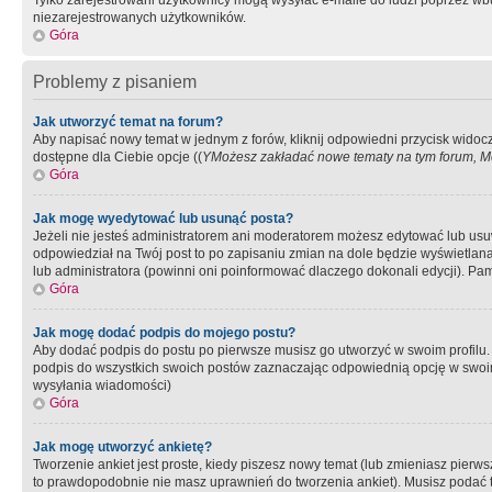
Tylko zarejestrowani użytkownicy mogą wysyłać e-maile do ludzi poprzez wbu
niezarejestrowanych użytkowników.
Góra
Problemy z pisaniem
Jak utworzyć temat na forum?
Aby napisać nowy temat w jednym z forów, kliknij odpowiedni przycisk widoc
dostępne dla Ciebie opcje ((
YMożesz zakładać nowe tematy na tym forum, Mo
Góra
Jak mogę wyedytować lub usunąć posta?
Jeżeli nie jesteś administratorem ani moderatorem możesz edytować lub usuwać
odpowiedział na Twój post to po zapisaniu zmian na dole będzie wyświetlana 
lub administratora (powinni oni poinformować dlaczego dokonali edycji). Pam
Góra
Jak mogę dodać podpis do mojego postu?
Aby dodać podpis do postu po pierwsze musisz go utworzyć w swoim profilu.
podpis do wszystkich swoich postów zaznaczając odpowiednią opcję w swoi
wysyłania wiadomości)
Góra
Jak mogę utworzyć ankietę?
Tworzenie ankiet jest proste, kiedy piszesz nowy temat (lub zmieniasz pier
to prawdopodobnie nie masz uprawnień do tworzenia ankiet). Musisz podać tyt