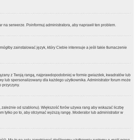
r na serwerze. Poinformuj administratora, aby naprawił ten problem.
ógłby zainstalować język, który Ciebie interesuje a jeśli takie tłumaczenie
iązany z Twoją rangą, najprawdopodobniej w formie gwiazdek, kwadratów lub
atowy lub spersonalizowany dla każdego użytkownika. Administrator forum może
o przyczyny.
, zależnie od szablonu). Większość forów używa rang aby wskazać liczbę
um tylko po to, aby otrzymać wyższą rangę. Moderator lub administrator w