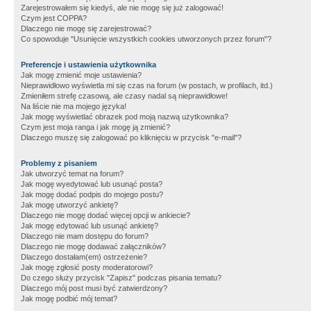
Zarejestrowałem się kiedyś, ale nie mogę się już zalogować!
Czym jest COPPA?
Dlaczego nie mogę się zarejestrować?
Co spowoduje "Usunięcie wszystkich cookies utworzonych przez forum"?
Preferencje i ustawienia użytkownika
Jak mogę zmienić moje ustawienia?
Nieprawidłowo wyświetla mi się czas na forum (w postach, w profilach, itd.)
Zmieniłem strefę czasową, ale czasy nadal są nieprawidłowe!
Na liście nie ma mojego języka!
Jak mogę wyświetlać obrazek pod moją nazwą użytkownika?
Czym jest moja ranga i jak mogę ją zmienić?
Dlaczego muszę się zalogować po kliknięciu w przycisk "e-mail"?
Problemy z pisaniem
Jak utworzyć temat na forum?
Jak mogę wyedytować lub usunąć posta?
Jak mogę dodać podpis do mojego postu?
Jak mogę utworzyć ankietę?
Dlaczego nie mogę dodać więcej opcji w ankiecie?
Jak mogę edytować lub usunąć ankietę?
Dlaczego nie mam dostępu do forum?
Dlaczego nie mogę dodawać załączników?
Dlaczego dostałam(em) ostrzeżenie?
Jak mogę zgłosić posty moderatorowi?
Do czego służy przycisk "Zapisz" podczas pisania tematu?
Dlaczego mój post musi być zatwierdzony?
Jak mogę podbić mój temat?