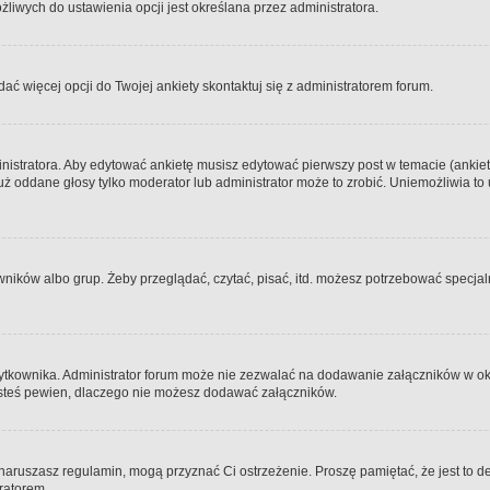
iwych do ustawienia opcji jest określana przez administratora.
dać więcej opcji do Twojej ankiety skontaktuj się z administratorem forum.
nistratora. Aby edytować ankietę musisz edytować pierwszy post w temacie (ankieta
y już oddane głosy tylko moderator lub administrator może to zrobić. Uniemożliwia
ków albo grup. Żeby przeglądać, czytać, pisać, itd. możesz potrzebować specjalny
ytkownika. Administrator forum może nie zezwalać na dodawanie załączników w o
 jesteś pewien, dlaczego nie możesz dodawać załączników.
e naruszasz regulamin, mogą przyznać Ci ostrzeżenie. Proszę pamiętać, że jest to d
tratorem.