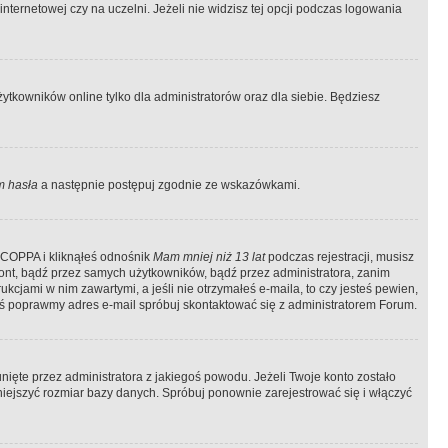
ternetowej czy na uczelni. Jeżeli nie widzisz tej opcji podczas logowania
tkowników online tylko dla administratorów oraz dla siebie. Będziesz
 hasła
a następnie postępuj zgodnie ze wskazówkami.
e COPPA i kliknąłeś odnośnik
Mam mniej niż 13 lat
podczas rejestracji, musisz
kont, bądź przez samych użytkowników, bądź przez administratora, zanim
cjami w nim zawartymi, a jeśli nie otrzymałeś e-maila, to czy jesteś pewien,
ś poprawmy adres e-mail spróbuj skontaktować się z administratorem Forum.
ięte przez administratora z jakiegoś powodu. Jeżeli Twoje konto zostało
iejszyć rozmiar bazy danych. Spróbuj ponownie zarejestrować się i włączyć