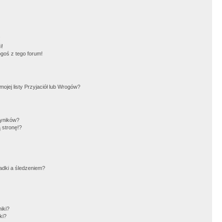
!
i!
goś z tego forum!
jej listy Przyjaciół lub Wrogów?
wyników?
 stronę!?
adki a śledzeniem?
iki?
ki?