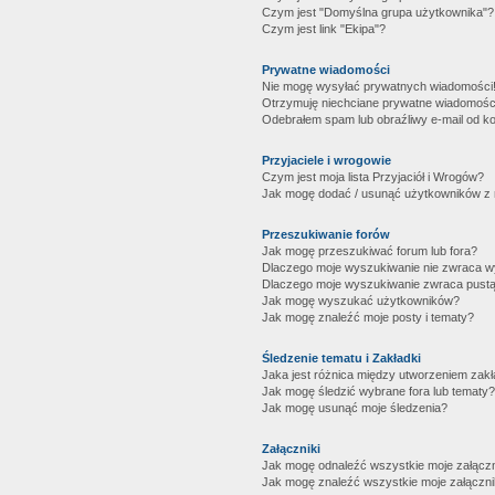
Czym jest "Domyślna grupa użytkownika"?
Czym jest link "Ekipa"?
Prywatne wiadomości
Nie mogę wysyłać prywatnych wiadomości
Otrzymuję niechciane prywatne wiadomośc
Odebrałem spam lub obraźliwy e-mail od ko
Przyjaciele i wrogowie
Czym jest moja lista Przyjaciół i Wrogów?
Jak mogę dodać / usunąć użytkowników z mo
Przeszukiwanie forów
Jak mogę przeszukiwać forum lub fora?
Dlaczego moje wyszukiwanie nie zwraca 
Dlaczego moje wyszukiwanie zwraca pustą
Jak mogę wyszukać użytkowników?
Jak mogę znaleźć moje posty i tematy?
Śledzenie tematu i Zakładki
Jaka jest różnica między utworzeniem zakł
Jak mogę śledzić wybrane fora lub tematy?
Jak mogę usunąć moje śledzenia?
Załączniki
Jak mogę odnaleźć wszystkie moje załączn
Jak mogę znaleźć wszystkie moje załączni