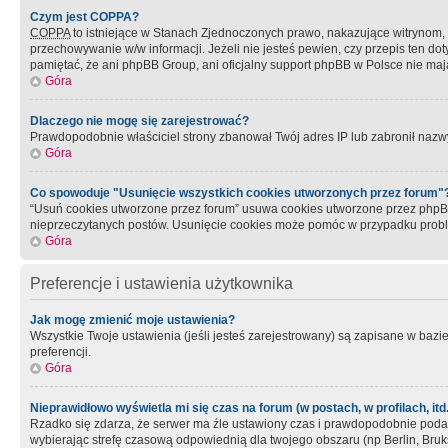
Czym jest COPPA?
COPPA
to istniejące w Stanach Zjednoczonych prawo, nakazujące witrynom
przechowywanie w/w informacji. Jeżeli nie jesteś pewien, czy przepis ten dot
pamiętać, że ani phpBB Group, ani oficjalny support phpBB w Polsce nie mają
Góra
Dlaczego nie mogę się zarejestrować?
Prawdopodobnie właściciel strony zbanował Twój adres IP lub zabronił nazwy 
Góra
Co spowoduje "Usunięcie wszystkich cookies utworzonych przez forum"
“Usuń cookies utworzone przez forum” usuwa cookies utworzone przez phpBB3
nieprzeczytanych postów. Usunięcie cookies może pomóc w przypadku pro
Góra
Preferencje i ustawienia użytkownika
Jak mogę zmienić moje ustawienia?
Wszystkie Twoje ustawienia (jeśli jesteś zarejestrowany) są zapisane w bazie 
preferencji.
Góra
Nieprawidłowo wyświetla mi się czas na forum (w postach, w profilach, itd.
Rzadko się zdarza, że serwer ma źle ustawiony czas i prawdopodobnie podane 
wybierając strefę czasową odpowiednią dla twojego obszaru (np Berlin, Bruk