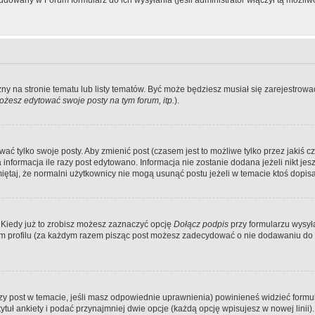
dowany w Forum formularz do ich wysyłania (jeśli administrator włączył tą możliw
zny na stronie tematu lub listy tematów. Być może będziesz musiał się zarejestr
żesz edytować swoje posty na tym forum, itp.
).
 tylko swoje posty. Aby zmienić post (czasem jest to możliwe tylko przez jakiś cz
informacja ile razy post edytowano. Informacja nie zostanie dodana jeżeli nikt je
iętaj, że normalni użytkownicy nie mogą usunąć postu jeżeli w temacie ktoś dopisał
 Kiedy już to zrobisz możesz zaznaczyć opcję
Dołącz podpis
przy formularzu wysy
m profilu (za każdym razem pisząc post możesz zadecydować o nie dodawaniu do 
wszy post w temacie, jeśli masz odpowiednie uprawnienia) powinieneś widzieć formu
uł ankiety i podać przynajmniej dwie opcje (każdą opcję wpisujesz w nowej linii).