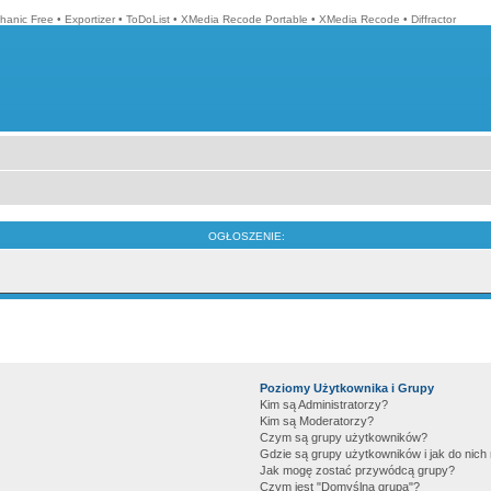
hanic Free
•
Exportizer
•
ToDoList
•
XMedia Recode Portable
•
XMedia Recode
•
Diffractor
OGŁOSZENIE:
Poziomy Użytkownika i Grupy
Kim są Administratorzy?
Kim są Moderatorzy?
Czym są grupy użytkowników?
Gdzie są grupy użytkowników i jak do nic
Jak mogę zostać przywódcą grupy?
Czym jest "Domyślna grupa"?