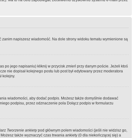
ość). Ma to na celu zapobiegać złośliwemu użytkowniu systemu e-maili przez
ować zanim napiszesz wiadomość. Na dole strony widoku tematu wymienione są
as po jego napisaniu) kliknij w przycisk
zmień
przy danym poście. Jeżeli ktoś
szcze nie dopisał kolejnego postu lub post był edytowany przez moderatora
 kolejny.
łania wiadomości, aby dodać podpis. Możesz także domyślnie dodawać
niego podpisu, przez odznaczenie pola Dołącz podpis w formularzu
larz
Tworzenie ankiety
pod głównym polem wiadomości (jeśli nie widzisz go,
 Możesz także wyznaczyć czas trwania ankiety (0 dla niekończącej się) a