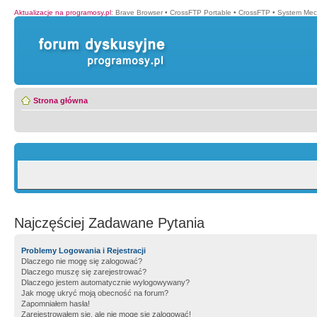
Aktualizacje na programosy.pl
:
Brave Browser
•
CrossFTP Portable
•
CrossFTP
•
System Mec
Strona główna
Najczęściej Zadawane Pytania
Problemy Logowania i Rejestracji
Dlaczego nie mogę się zalogować?
Dlaczego muszę się zarejestrować?
Dlaczego jestem automatycznie wylogowywany?
Jak mogę ukryć moją obecność na forum?
Zapomniałem hasła!
Zarejestrowałem się, ale nie mogę się zalogować!