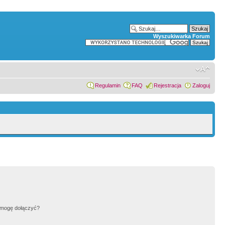
Wyszukiwarka Forum
Regulamin
FAQ
Rejestracja
Zaloguj
h mogę dołączyć?