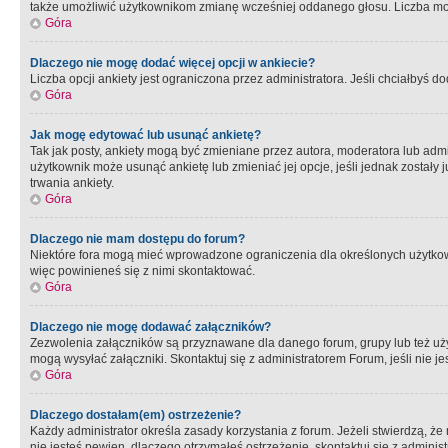
także umożliwić użytkownikom zmianę wcześniej oddanego głosu. Liczba możl
Góra
Dlaczego nie mogę dodać więcej opcji w ankiecie?
Liczba opcji ankiety jest ograniczona przez administratora. Jeśli chciałbyś do
Góra
Jak mogę edytować lub usunąć ankietę?
Tak jak posty, ankiety mogą być zmieniane przez autora, moderatora lub admi
użytkownik może usunąć ankietę lub zmieniać jej opcje, jeśli jednak został
trwania ankiety.
Góra
Dlaczego nie mam dostępu do forum?
Niektóre fora mogą mieć wprowadzone ograniczenia dla określonych użytkowni
więc powinieneś się z nimi skontaktować.
Góra
Dlaczego nie mogę dodawać załączników?
Zezwolenia załączników są przyznawane dla danego forum, grupy lub też uż
mogą wysyłać załączniki. Skontaktuj się z administratorem Forum, jeśli nie
Góra
Dlaczego dostałam(em) ostrzeżenie?
Każdy administrator określa zasady korzystania z forum. Jeżeli stwierdzą, ż
nie jesteś pewien, dlaczego otrzymałeś ostrzeżenie, skontaktuj sie z adminis