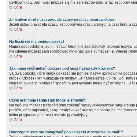
użytkowników. Jeśli więc jeszcze się nie zarejestrowałeś, teraz jest dobry mo
Góra
Zmieniłem strefę czasową, ale czasy nadal są nieprawidłowe!
Jeżeli ustawiona strefa czasu jest poprawna oraz uwzględnia czas letni, a c
Góra
Na liście nie ma mojego języka!
Najprawdopodobniej administrator forum nie zainstalował Twojego języka lub n
nie istnieje możesz sam spróbować wykonać takie tłumaczenie. Więcej inform
Góra
Jak mogę wyświetlać obrazek pod moją nazwą użytkownika?
Są dwa obrazki, które mogą pokazać się poniżej nazwy użytkownika podczas
kropek. Obrazek ten wskazuje ile postów już napisałeś/aś lub na Twój status
włączać awatary i wybierać sposób w jaki awatary mogą być dostępne. Jeśli n
Góra
Czym jest moja ranga i jak mogę ją zmienić?
Na ogół nie możesz bezpośrednio zmienić nazwy jakiejkolwiek rangi (ranga 
postów, które napisałeś, i aby identyfikować konkretne osoby, np. moderator
takim przypadku po prostu ręcznie ją zmniejszy.
Góra
Dlaczego muszę się zalogować po kliknięciu w przycisk "e-mail"?