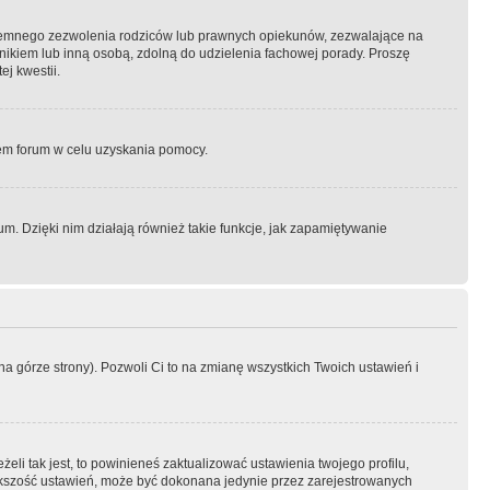
semnego zezwolenia rodziców lub prawnych opiekunów, zezwalające na
awnikiem lub inną osobą, zdolną do udzielenia fachowej porady. Proszę
j kwestii.
orem forum w celu uzyskania pomocy.
. Dzięki nim działają również takie funkcje, jak zapamiętywanie
a górze strony). Pozwoli Ci to na zmianę wszystkich Twoich ustawień i
li tak jest, to powinieneś zaktualizować ustawienia twojego profilu,
większość ustawień, może być dokonana jedynie przez zarejestrowanych