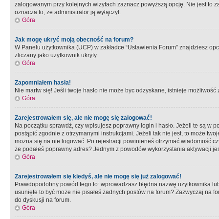
zalogowanym przy kolejnych wizytach zaznacz powyższą opcję. Nie jest to zal
oznacza to, że administrator ją wyłączył.
Góra
Jak mogę ukryć moją obecność na forum?
W Panelu użytkownika (UCP) w zakładce “Ustawienia Forum” znajdziesz opcję 
zliczany jako użytkownik ukryty.
Góra
Zapomniałem hasła!
Nie martw się! Jeśli twoje hasło nie może byc odzyskane, istnieje możliwość z
Góra
Zarejestrowałem się, ale nie mogę się zalogować!
Na początku sprawdź, czy wpisujesz poprawny login i hasło. Jeżeli te są w 
postąpić zgodnie z otrzymanymi instrukcjami. Jeżeli tak nie jest, to może 
można się na nie logować. Po rejestracji powinieneś otrzymać wiadomość czy 
że podałeś poprawny adres? Jednym z powodów wykorzystania aktywacji je
Góra
Zarejestrowałem się kiedyś, ale nie mogę się już zalogować!
Prawdopodobny powód tego to: wprowadzasz błędna nazwę użytkownika lub hasł
usunięte to być może nie pisałeś żadnych postów na forum? Zazwyczaj na fo
do dyskusji na forum.
Góra