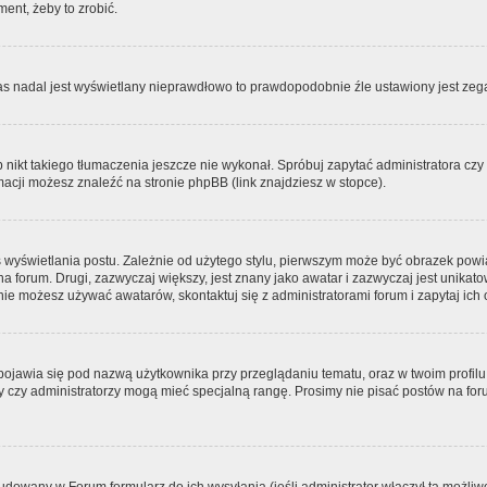
ment, żeby to zrobić.
zas nadal jest wyświetlany nieprawdłowo to prawdopodobnie źle ustawiony jest zega
ikt takiego tłumaczenia jeszcze nie wykonał. Spróbuj zapytać administratora czy m
acji możesz znaleźć na stronie phpBB (link znajdziesz w stopce).
 wyświetlania postu. Zależnie od użytego stylu, pierwszym może być obrazek pow
 na forum. Drugi, zazwyczaj większy, jest znany jako awatar i zazwyczaj jest unik
ie możesz używać awatarów, skontaktuj się z administratorami forum i zapytaj ich 
pojawia się pod nazwą użytkownika przy przeglądaniu tematu, oraz w twoim profilu
zy czy administratorzy mogą mieć specjalną rangę. Prosimy nie pisać postów na for