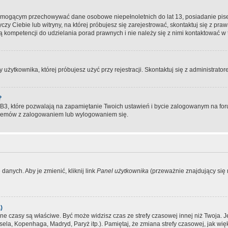
, mogącym przechowywać dane osobowe niepełnoletnich do lat 13, posiadanie pi
yczy Ciebie lub witryny, na której próbujesz się zarejestrować, skontaktuj się z pr
 kompetencji do udzielania porad prawnych i nie należy się z nimi kontaktować w te
użytkownika, której próbujesz użyć przy rejestracji. Skontaktuj się z administrat
?
, które pozwalają na zapamiętanie Twoich ustawień i bycie zalogowanym na forum
blemów z zalogowaniem lub wylogowaniem się.
danych. Aby je zmienić, kliknij link
Panel użytkownika
(przeważnie znajdujący się n
)
czasy są właściwe. Być może widzisz czas ze strefy czasowej innej niż Twoja. Jeże
sela, Kopenhaga, Madryd, Paryż itp.). Pamiętaj, że zmiana strefy czasowej, jak 