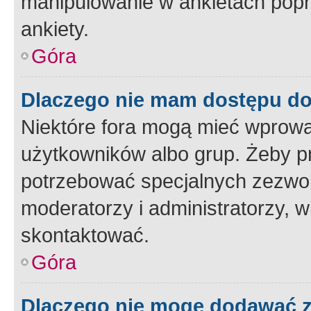
manipulowanie w ankietach popr
ankiety.
Góra
Dlaczego nie mam dostępu d
Niektóre fora mogą mieć wprowa
użytkowników albo grup. Żeby pr
potrzebować specjalnych zezwole
moderatorzy i administratorzy, w
skontaktować.
Góra
Dlaczego nie mogę dodawać 