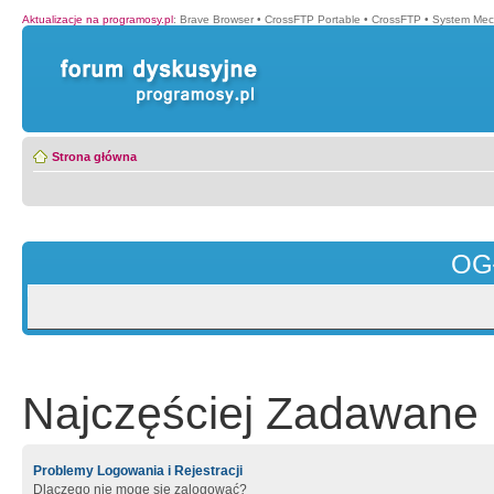
Aktualizacje na programosy.pl
:
Brave Browser
•
CrossFTP Portable
•
CrossFTP
•
System Mec
Strona główna
OG
Najczęściej Zadawane 
Problemy Logowania i Rejestracji
Dlaczego nie mogę się zalogować?