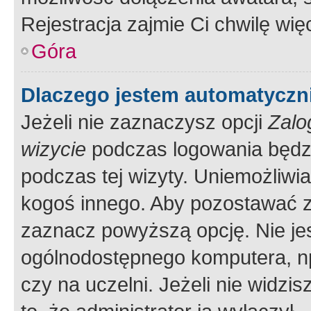
Rejestracja zajmie Ci chwilę wi
Góra
Dlaczego jestem automatycz
Jeżeli nie zaznaczysz opcji
Zalo
wizycie
podczas logowania będzi
podczas tej wizyty. Uniemożliwi
kogoś innego. Aby pozostawać 
zaznacz powyższą opcję. Nie jes
ogólnodostępnego komputera, np.
czy na uczelni. Jeżeli nie widzi