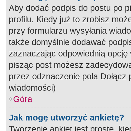
Aby dodać podpis do postu po 
profilu. Kiedy już to zrobisz m
przy formularzu wysyłania wiad
także domyślnie dodawać podpi
zaznaczając odpowiednią opcję 
pisząc post możesz zadecydowa
przez odznaczenie pola Dołącz 
wiadomości)
Góra
Jak mogę utworzyć ankietę?
Tworzenie ankiet jest proste, ki