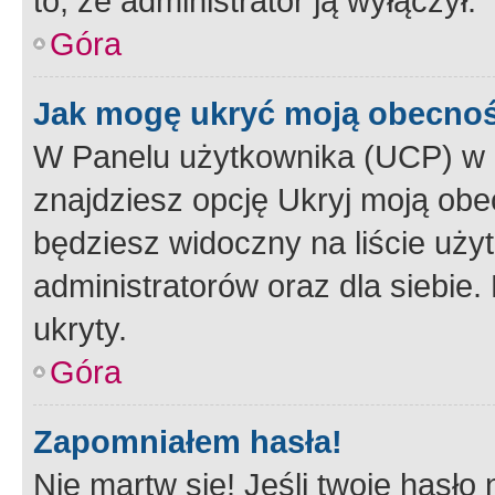
to, że administrator ją wyłączył.
Góra
Jak mogę ukryć moją obecno
W Panelu użytkownika (UCP) w 
znajdziesz opcję Ukryj moją obe
będziesz widoczny na liście użyt
administratorów oraz dla siebie.
ukryty.
Góra
Zapomniałem hasła!
Nie martw się! Jeśli twoje hasło