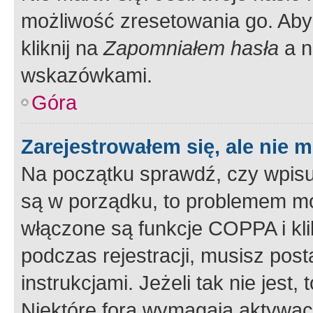
możliwość zresetowania go. Aby 
kliknij na
Zapomniałem hasła
a n
wskazówkami.
Góra
Zarejestrowałem się, ale nie 
Na początku sprawdź, czy wpisuj
są w porządku, to problemem mo
włączone są funkcje COPPA i kl
podczas rejestracji, musisz pos
instrukcjami. Jeżeli tak nie jes
Niektóre fora wymagają aktywac