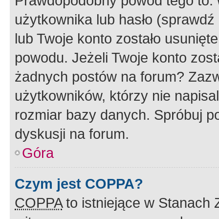
Prawdopodobny powód tego to:
użytkownika lub hasło (sprawdź e
lub Twoje konto zostało usunięte
powodu. Jeżeli Twoje konto zost
żadnych postów na forum? Zazw
użytkowników, którzy nie napisa
rozmiar bazy danych. Spróbuj po
dyskusji na forum.
Góra
Czym jest COPPA?
COPPA
to istniejące w Stanach