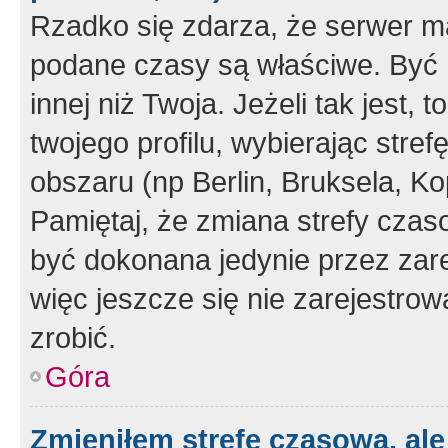
Rzadko się zdarza, że serwer m
podane czasy są właściwe. Być 
innej niż Twoja. Jeżeli tak jest,
twojego profilu, wybierając str
obszaru (np Berlin, Bruksela, Ko
Pamiętaj, że zmiana strefy czas
być dokonana jedynie przez zar
więc jeszcze się nie zarejestrow
zrobić.
Góra
Zmieniłem strefę czasową, ale