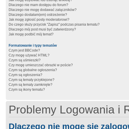
Jak mogę edytować lub usunąć ankietę?
Dlaczego nie mam dostępu do forum?
Dlaczego nie mogę dodawać załączników?
Dlaczego dostałam(em) ostrzeżenie?
Jak mogę zgłosić posty moderatorowi?
Do czego służy przycisk "Zapisz" podczas pisania tematu?
Dlaczego mój post musi być zatwierdzony?
Jak mogę podbić mój temat?
Formatowanie i typy tematów
Czym jest BBCode?
Czy mogę używać HTML?
Czym są uśmieszki?
Czy mogę umieszczać obrazki w poście?
Czym są globalne ogłoszenia?
Czym są ogłoszenia?
Czym są tematy przyklejone?
Czym są tematy zamknięte?
Czym są ikony tematu?
Problemy Logowania i R
Dlaczego nie mogę się zalog