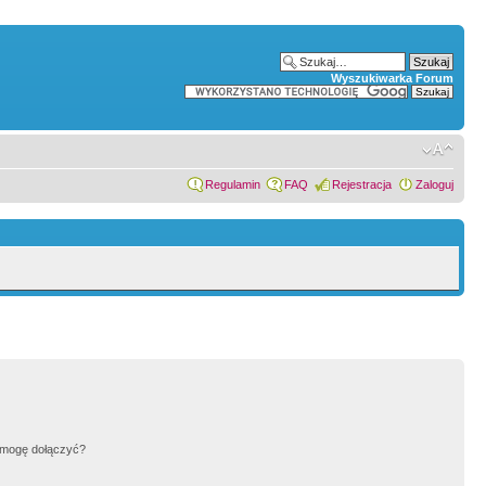
Wyszukiwarka Forum
Regulamin
FAQ
Rejestracja
Zaloguj
h mogę dołączyć?