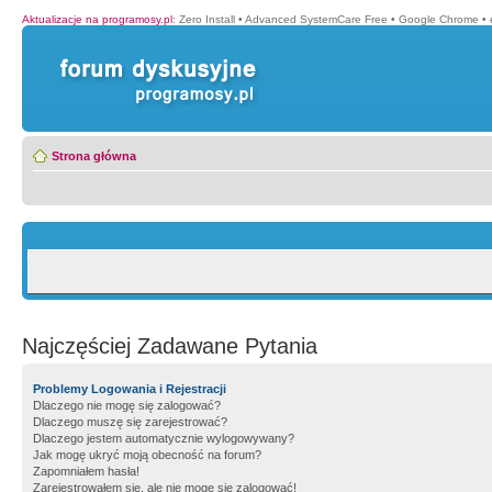
Aktualizacje na programosy.pl
:
Zero Install
•
Advanced SystemCare Free
•
Google Chrome
•
Strona główna
Najczęściej Zadawane Pytania
Problemy Logowania i Rejestracji
Dlaczego nie mogę się zalogować?
Dlaczego muszę się zarejestrować?
Dlaczego jestem automatycznie wylogowywany?
Jak mogę ukryć moją obecność na forum?
Zapomniałem hasła!
Zarejestrowałem się, ale nie mogę się zalogować!