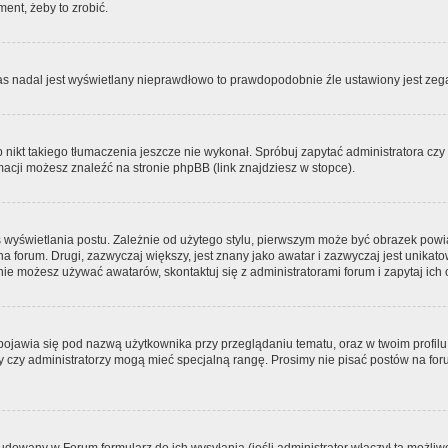
ment, żeby to zrobić.
zas nadal jest wyświetlany nieprawdłowo to prawdopodobnie źle ustawiony jest zega
ikt takiego tłumaczenia jeszcze nie wykonał. Spróbuj zapytać administratora czy m
acji możesz znaleźć na stronie phpBB (link znajdziesz w stopce).
 wyświetlania postu. Zależnie od użytego stylu, pierwszym może być obrazek pow
 na forum. Drugi, zazwyczaj większy, jest znany jako awatar i zazwyczaj jest unik
ie możesz używać awatarów, skontaktuj się z administratorami forum i zapytaj ich 
pojawia się pod nazwą użytkownika przy przeglądaniu tematu, oraz w twoim profilu
zy czy administratorzy mogą mieć specjalną rangę. Prosimy nie pisać postów na for