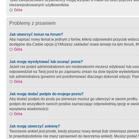
Tylko zarejestrowani użytkownicy mogą wysyłać e-maile do ludzi poprzez wbu
niezarejestrowanych użytkowników.
Góra
Problemy z pisaniem
Jak utworzyć temat na forum?
Aby napisać nowy temat w jednym z forów, kliknij odpowiedni przycisk widoc
dostępne dla Ciebie opcje ((
YMożesz zakładać nowe tematy na tym forum, Mo
Góra
Jak mogę wyedytować lub usunąć posta?
Jeżeli nie jesteś administratorem ani moderatorem możesz edytować lub usuwać
odpowiedział na Twój post to po zapisaniu zmian na dole będzie wyświetlana 
lub administratora (powinni oni poinformować dlaczego dokonali edycji). Pam
Góra
Jak mogę dodać podpis do mojego postu?
Aby dodać podpis do postu po pierwsze musisz go utworzyć w swoim profilu.
podpis do wszystkich swoich postów zaznaczając odpowiednią opcję w swoi
wysyłania wiadomości)
Góra
Jak mogę utworzyć ankietę?
Tworzenie ankiet jest proste, kiedy piszesz nowy temat (lub zmieniasz pier
to prawdopodobnie nie masz uprawnień do tworzenia ankiet). Musisz podać tyt