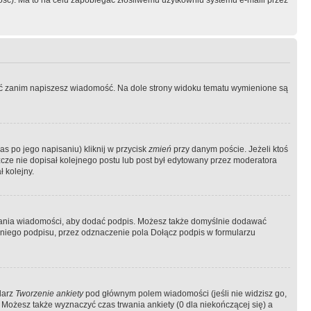
ość). Ma to na celu zapobiegać złośliwemu użytkowniu systemu e-maili przez
ować zanim napiszesz wiadomość. Na dole strony widoku tematu wymienione są
as po jego napisaniu) kliknij w przycisk
zmień
przy danym poście. Jeżeli ktoś
szcze nie dopisał kolejnego postu lub post był edytowany przez moderatora
 kolejny.
łania wiadomości, aby dodać podpis. Możesz także domyślnie dodawać
niego podpisu, przez odznaczenie pola Dołącz podpis w formularzu
larz
Tworzenie ankiety
pod głównym polem wiadomości (jeśli nie widzisz go,
 Możesz także wyznaczyć czas trwania ankiety (0 dla niekończącej się) a