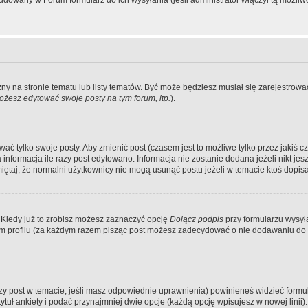
dowany w Forum formularz do ich wysyłania (jeśli administrator włączył tą możliw
zny na stronie tematu lub listy tematów. Być może będziesz musiał się zarejestr
żesz edytować swoje posty na tym forum, itp.
).
 tylko swoje posty. Aby zmienić post (czasem jest to możliwe tylko przez jakiś cz
informacja ile razy post edytowano. Informacja nie zostanie dodana jeżeli nikt je
iętaj, że normalni użytkownicy nie mogą usunąć postu jeżeli w temacie ktoś dopisał
 Kiedy już to zrobisz możesz zaznaczyć opcję
Dołącz podpis
przy formularzu wysy
m profilu (za każdym razem pisząc post możesz zadecydować o nie dodawaniu do 
wszy post w temacie, jeśli masz odpowiednie uprawnienia) powinieneś widzieć formu
uł ankiety i podać przynajmniej dwie opcje (każdą opcję wpisujesz w nowej linii).