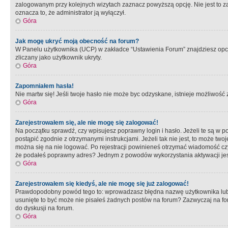
zalogowanym przy kolejnych wizytach zaznacz powyższą opcję. Nie jest to zal
oznacza to, że administrator ją wyłączył.
Góra
Jak mogę ukryć moją obecność na forum?
W Panelu użytkownika (UCP) w zakładce “Ustawienia Forum” znajdziesz opcję 
zliczany jako użytkownik ukryty.
Góra
Zapomniałem hasła!
Nie martw się! Jeśli twoje hasło nie może byc odzyskane, istnieje możliwość z
Góra
Zarejestrowałem się, ale nie mogę się zalogować!
Na początku sprawdź, czy wpisujesz poprawny login i hasło. Jeżeli te są w 
postąpić zgodnie z otrzymanymi instrukcjami. Jeżeli tak nie jest, to może 
można się na nie logować. Po rejestracji powinieneś otrzymać wiadomość czy 
że podałeś poprawny adres? Jednym z powodów wykorzystania aktywacji je
Góra
Zarejestrowałem się kiedyś, ale nie mogę się już zalogować!
Prawdopodobny powód tego to: wprowadzasz błędna nazwę użytkownika lub hasł
usunięte to być może nie pisałeś żadnych postów na forum? Zazwyczaj na fo
do dyskusji na forum.
Góra