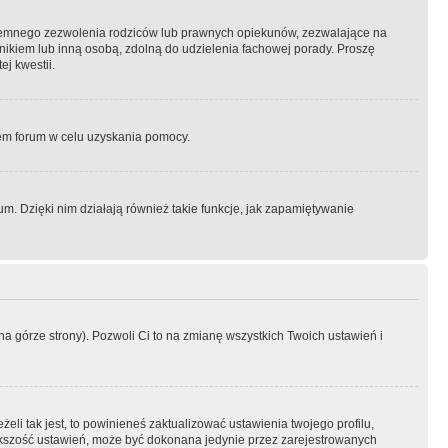
semnego zezwolenia rodziców lub prawnych opiekunów, zezwalające na
awnikiem lub inną osobą, zdolną do udzielenia fachowej porady. Proszę
j kwestii.
orem forum w celu uzyskania pomocy.
. Dzięki nim działają również takie funkcje, jak zapamiętywanie
a górze strony). Pozwoli Ci to na zmianę wszystkich Twoich ustawień i
li tak jest, to powinieneś zaktualizować ustawienia twojego profilu,
większość ustawień, może być dokonana jedynie przez zarejestrowanych