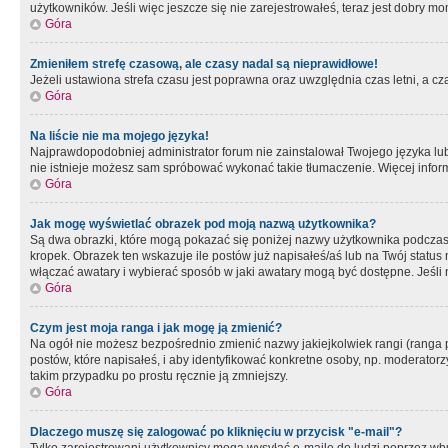
użytkowników. Jeśli więc jeszcze się nie zarejestrowałeś, teraz jest dobry mo
Góra
Zmieniłem strefę czasową, ale czasy nadal są nieprawidłowe!
Jeżeli ustawiona strefa czasu jest poprawna oraz uwzględnia czas letni, a c
Góra
Na liście nie ma mojego języka!
Najprawdopodobniej administrator forum nie zainstalował Twojego języka lub n
nie istnieje możesz sam spróbować wykonać takie tłumaczenie. Więcej inform
Góra
Jak mogę wyświetlać obrazek pod moją nazwą użytkownika?
Są dwa obrazki, które mogą pokazać się poniżej nazwy użytkownika podczas
kropek. Obrazek ten wskazuje ile postów już napisałeś/aś lub na Twój status
włączać awatary i wybierać sposób w jaki awatary mogą być dostępne. Jeśli n
Góra
Czym jest moja ranga i jak mogę ją zmienić?
Na ogół nie możesz bezpośrednio zmienić nazwy jakiejkolwiek rangi (ranga 
postów, które napisałeś, i aby identyfikować konkretne osoby, np. moderator
takim przypadku po prostu ręcznie ją zmniejszy.
Góra
Dlaczego muszę się zalogować po kliknięciu w przycisk "e-mail"?