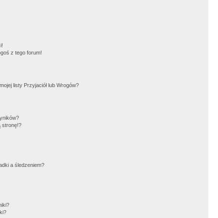
!
i!
goś z tego forum!
jej listy Przyjaciół lub Wrogów?
wyników?
 stronę!?
adki a śledzeniem?
iki?
ki?