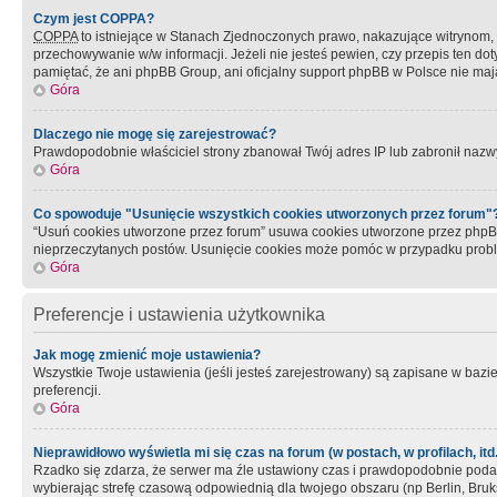
Czym jest COPPA?
COPPA
to istniejące w Stanach Zjednoczonych prawo, nakazujące witrynom
przechowywanie w/w informacji. Jeżeli nie jesteś pewien, czy przepis ten dot
pamiętać, że ani phpBB Group, ani oficjalny support phpBB w Polsce nie mają
Góra
Dlaczego nie mogę się zarejestrować?
Prawdopodobnie właściciel strony zbanował Twój adres IP lub zabronił nazwy 
Góra
Co spowoduje "Usunięcie wszystkich cookies utworzonych przez forum"
“Usuń cookies utworzone przez forum” usuwa cookies utworzone przez phpBB3
nieprzeczytanych postów. Usunięcie cookies może pomóc w przypadku pro
Góra
Preferencje i ustawienia użytkownika
Jak mogę zmienić moje ustawienia?
Wszystkie Twoje ustawienia (jeśli jesteś zarejestrowany) są zapisane w bazie 
preferencji.
Góra
Nieprawidłowo wyświetla mi się czas na forum (w postach, w profilach, itd.
Rzadko się zdarza, że serwer ma źle ustawiony czas i prawdopodobnie podane 
wybierając strefę czasową odpowiednią dla twojego obszaru (np Berlin, Bruk