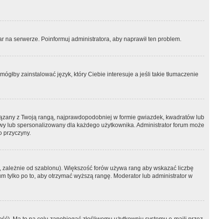
r na serwerze. Poinformuj administratora, aby naprawił ten problem.
ógłby zainstalować język, który Ciebie interesuje a jeśli takie tłumaczenie
iązany z Twoją rangą, najprawdopodobniej w formie gwiazdek, kwadratów lub
atowy lub spersonalizowany dla każdego użytkownika. Administrator forum może
o przyczyny.
, zależnie od szablonu). Większość forów używa rang aby wskazać liczbę
um tylko po to, aby otrzymać wyższą rangę. Moderator lub administrator w