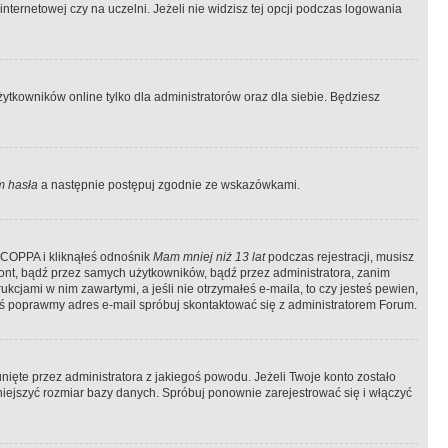
ternetowej czy na uczelni. Jeżeli nie widzisz tej opcji podczas logowania
tkowników online tylko dla administratorów oraz dla siebie. Będziesz
 hasła
a następnie postępuj zgodnie ze wskazówkami.
e COPPA i kliknąłeś odnośnik
Mam mniej niż 13 lat
podczas rejestracji, musisz
kont, bądź przez samych użytkowników, bądź przez administratora, zanim
cjami w nim zawartymi, a jeśli nie otrzymałeś e-maila, to czy jesteś pewien,
ś poprawmy adres e-mail spróbuj skontaktować się z administratorem Forum.
ięte przez administratora z jakiegoś powodu. Jeżeli Twoje konto zostało
iejszyć rozmiar bazy danych. Spróbuj ponownie zarejestrować się i włączyć