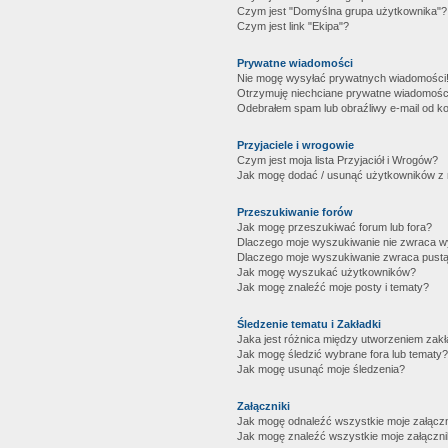
Czym jest "Domyślna grupa użytkownika"?
Czym jest link "Ekipa"?
Prywatne wiadomości
Nie mogę wysyłać prywatnych wiadomości
Otrzymuję niechciane prywatne wiadomośc
Odebrałem spam lub obraźliwy e-mail od ko
Przyjaciele i wrogowie
Czym jest moja lista Przyjaciół i Wrogów?
Jak mogę dodać / usunąć użytkowników z mo
Przeszukiwanie forów
Jak mogę przeszukiwać forum lub fora?
Dlaczego moje wyszukiwanie nie zwraca 
Dlaczego moje wyszukiwanie zwraca pustą
Jak mogę wyszukać użytkowników?
Jak mogę znaleźć moje posty i tematy?
Śledzenie tematu i Zakładki
Jaka jest różnica między utworzeniem zakł
Jak mogę śledzić wybrane fora lub tematy?
Jak mogę usunąć moje śledzenia?
Załączniki
Jak mogę odnaleźć wszystkie moje załączn
Jak mogę znaleźć wszystkie moje załączni