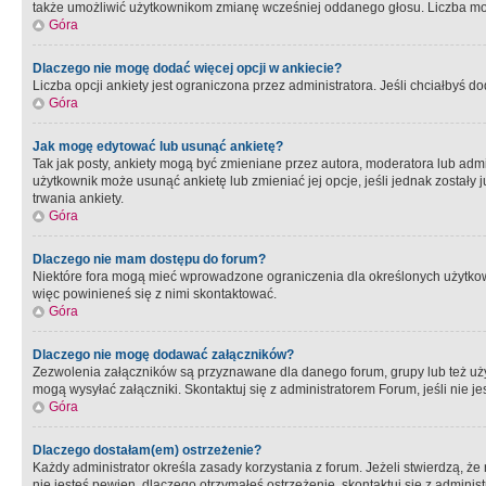
także umożliwić użytkownikom zmianę wcześniej oddanego głosu. Liczba możl
Góra
Dlaczego nie mogę dodać więcej opcji w ankiecie?
Liczba opcji ankiety jest ograniczona przez administratora. Jeśli chciałbyś do
Góra
Jak mogę edytować lub usunąć ankietę?
Tak jak posty, ankiety mogą być zmieniane przez autora, moderatora lub admi
użytkownik może usunąć ankietę lub zmieniać jej opcje, jeśli jednak został
trwania ankiety.
Góra
Dlaczego nie mam dostępu do forum?
Niektóre fora mogą mieć wprowadzone ograniczenia dla określonych użytkowni
więc powinieneś się z nimi skontaktować.
Góra
Dlaczego nie mogę dodawać załączników?
Zezwolenia załączników są przyznawane dla danego forum, grupy lub też uż
mogą wysyłać załączniki. Skontaktuj się z administratorem Forum, jeśli nie
Góra
Dlaczego dostałam(em) ostrzeżenie?
Każdy administrator określa zasady korzystania z forum. Jeżeli stwierdzą, ż
nie jesteś pewien, dlaczego otrzymałeś ostrzeżenie, skontaktuj sie z adminis