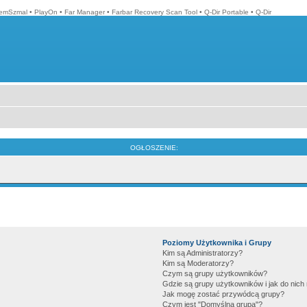
emSzmal
•
PlayOn
•
Far Manager
•
Farbar Recovery Scan Tool
•
Q-Dir Portable
•
Q-Dir
OGŁOSZENIE:
Poziomy Użytkownika i Grupy
Kim są Administratorzy?
Kim są Moderatorzy?
Czym są grupy użytkowników?
Gdzie są grupy użytkowników i jak do nic
Jak mogę zostać przywódcą grupy?
Czym jest "Domyślna grupa"?