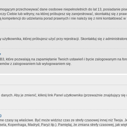
, mogącym przechowywać dane osobowe niepełnoletnich do lat 13, posiadanie pi
yczy Ciebie lub witryny, na której próbujesz się zarejestrować, skontaktuj się z pr
 kompetencji do udzielania porad prawnych i nie należy się z nimi kontaktować w te
użytkownika, której próbujesz użyć przy rejestracji. Skontaktuj się z administrat
?
, które pozwalają na zapamiętanie Twoich ustawień i bycie zalogowanym na forum
blemów z zalogowaniem lub wylogowaniem się.
danych. Aby je zmienić, kliknij link
Panel użytkownika
(przeważnie znajdujący się n
)
czasy są właściwe. Być może widzisz czas ze strefy czasowej innej niż Twoja. Jeże
sela, Kopenhaga, Madryd, Paryż itp.). Pamiętaj, że zmiana strefy czasowej, jak 