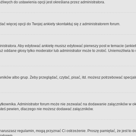
iwych do ustawienia opcji jest określana przez administratora.
dać więcej opcji do Twojej ankiety skontaktuj się z administratorem forum.
nistratora. Aby edytować ankietę musisz edytować pierwszy post w temacie (ankieta
y już oddane głosy tylko moderator lub administrator może to zrobić. Uniemożliwia
ków albo grup. Żeby przeglądać, czytać, pisać, itd. możesz potrzebować specjalny
ytkownika. Administrator forum może nie zezwalać na dodawanie załączników w o
 jesteś pewien, dlaczego nie możesz dodawać załączników.
e naruszasz regulamin, mogą przyznać Ci ostrzeżenie. Proszę pamiętać, że jest to d
tratorem.