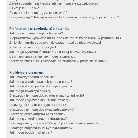
Zarejestrowałem się kiedyś, ale nie mogę się już zalogować!
Czym jest COPPA?
Dlaczego nie mogę się zarejestrować?
Co spowoduje "Usunięcie wszystkich cookies utworzonych przez forum"?
Preferencje i ustawienia użytkownika
Jak mogę zmienić moje ustawienia?
Nieprawidłowo wyświetla mi się czas na forum (w postach, w profilach, itd.)
Zmieniłem strefę czasową, ale czasy nadal są nieprawidłowe!
Na liście nie ma mojego języka!
Jak mogę wyświetlać obrazek pod moją nazwą użytkownika?
Czym jest moja ranga i jak mogę ją zmienić?
Dlaczego muszę się zalogować po kliknięciu w przycisk "e-mail"?
Problemy z pisaniem
Jak utworzyć temat na forum?
Jak mogę wyedytować lub usunąć posta?
Jak mogę dodać podpis do mojego postu?
Jak mogę utworzyć ankietę?
Dlaczego nie mogę dodać więcej opcji w ankiecie?
Jak mogę edytować lub usunąć ankietę?
Dlaczego nie mam dostępu do forum?
Dlaczego nie mogę dodawać załączników?
Dlaczego dostałam(em) ostrzeżenie?
Jak mogę zgłosić posty moderatorowi?
Do czego służy przycisk "Zapisz" podczas pisania tematu?
Dlaczego mój post musi być zatwierdzony?
Jak mogę podbić mój temat?