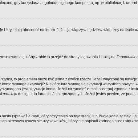
ecane, gdy korzystasz z ogólnodostępnego komputera, np. w bibliotece, kawiarni in
Ukryj moją obecność na forum. Jeżeli ją włączysz będziesz widoczny na liście uży
resetowania go. Aby zrobić to przejdź do strony logowania i kliknij na
Zapomniałem
porządku, to problemem może być jedna z dwóch rzeczy. Jeżeli włączone są funkcj
twoje konto wymaga aktywacji? Niektóre fora wymagają aktywacji wszystkich nowych 
wymagana jest aktywacja konta. Jeżeli otrzymałeś e-mail postępuj zgodnie z instruk
st
redukcja
dostępu do forum osób niepożądanych. Jeżeli jesteś pewien, że podałe
o (sprawdź e-mail, który otrzymałeś po rejestracji) lub Twoje konto zostało usun
rach okresowo usuwa się użytkowników, którzy nie napisali żadnego postu aby zmn