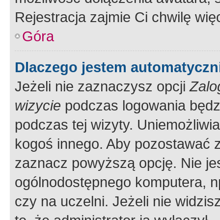
Rejestracja zajmie Ci chwilę wi
Góra
Dlaczego jestem automatycz
Jeżeli nie zaznaczysz opcji
Zalo
wizycie
podczas logowania będzi
podczas tej wizyty. Uniemożliwi
kogoś innego. Aby pozostawać 
zaznacz powyższą opcję. Nie jes
ogólnodostępnego komputera, np.
czy na uczelni. Jeżeli nie widzi