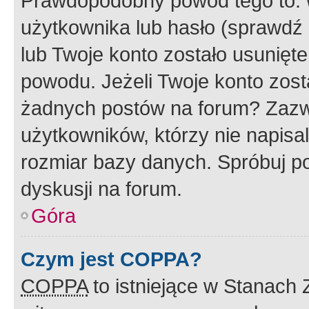
Prawdopodobny powód tego to:
użytkownika lub hasło (sprawdź e
lub Twoje konto zostało usunięte
powodu. Jeżeli Twoje konto zost
żadnych postów na forum? Zazw
użytkowników, którzy nie napisa
rozmiar bazy danych. Spróbuj po
dyskusji na forum.
Góra
Czym jest COPPA?
COPPA
to istniejące w Stanach