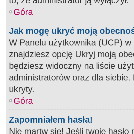
to, że administrator ją wyłączył.
Góra
Jak mogę ukryć moją obecno
W Panelu użytkownika (UCP) w 
znajdziesz opcję Ukryj moją obe
będziesz widoczny na liście użyt
administratorów oraz dla siebie.
ukryty.
Góra
Zapomniałem hasła!
Nie martw się! Jeśli twoje hasło