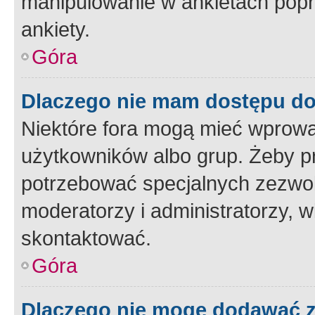
manipulowanie w ankietach popr
ankiety.
Góra
Dlaczego nie mam dostępu d
Niektóre fora mogą mieć wprowa
użytkowników albo grup. Żeby pr
potrzebować specjalnych zezwole
moderatorzy i administratorzy, w
skontaktować.
Góra
Dlaczego nie mogę dodawać 