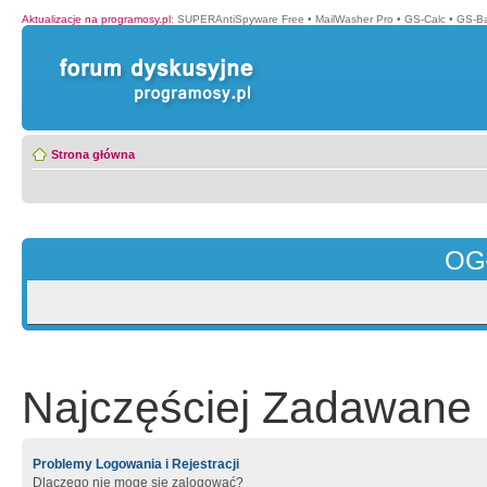
Aktualizacje na programosy.pl
:
SUPERAntiSpyware Free
•
MailWasher Pro
•
GS-Calc
•
GS-B
Strona główna
OG
Najczęściej Zadawane 
Problemy Logowania i Rejestracji
Dlaczego nie mogę się zalogować?