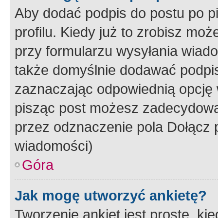
Aby dodać podpis do postu po 
profilu. Kiedy już to zrobisz m
przy formularzu wysyłania wiad
także domyślnie dodawać podpi
zaznaczając odpowiednią opcję 
pisząc post możesz zadecydowa
przez odznaczenie pola Dołącz 
wiadomości)
Góra
Jak mogę utworzyć ankietę?
Tworzenie ankiet jest proste, ki