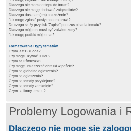
Jak mogę edytować lub usunąć ankietę?
Dlaczego nie mam dostępu do forum?
Dlaczego nie mogę dodawać załączników?
Dlaczego dostałam(em) ostrzeżenie?
Jak mogę zgłosić posty moderatorowi?
Do czego służy przycisk "Zapisz" podczas pisania tematu?
Dlaczego mój post musi być zatwierdzony?
Jak mogę podbić mój temat?
Formatowanie i typy tematów
Czym jest BBCode?
Czy mogę używać HTML?
Czym są uśmieszki?
Czy mogę umieszczać obrazki w poście?
Czym są globalne ogłoszenia?
Czym są ogłoszenia?
Czym są tematy przyklejone?
Czym są tematy zamknięte?
Czym są ikony tematu?
Problemy Logowania i R
Dlaczego nie mogę się zalog