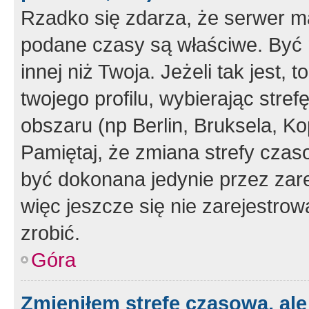
Rzadko się zdarza, że serwer m
podane czasy są właściwe. Być 
innej niż Twoja. Jeżeli tak jest,
twojego profilu, wybierając str
obszaru (np Berlin, Bruksela, Ko
Pamiętaj, że zmiana strefy czas
być dokonana jedynie przez zar
więc jeszcze się nie zarejestrow
zrobić.
Góra
Zmieniłem strefę czasową, ale