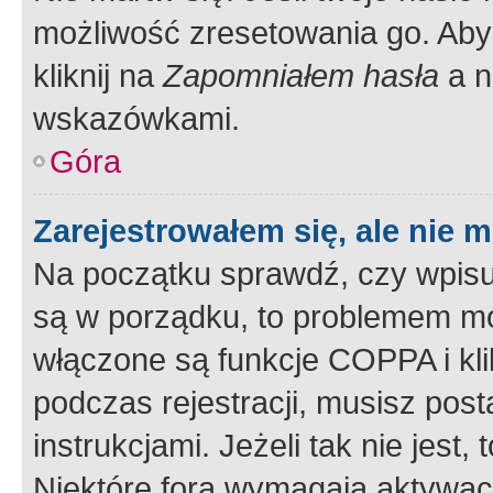
możliwość zresetowania go. Aby 
kliknij na
Zapomniałem hasła
a n
wskazówkami.
Góra
Zarejestrowałem się, ale nie 
Na początku sprawdź, czy wpisuj
są w porządku, to problemem mo
włączone są funkcje COPPA i kl
podczas rejestracji, musisz pos
instrukcjami. Jeżeli tak nie jes
Niektóre fora wymagają aktywac