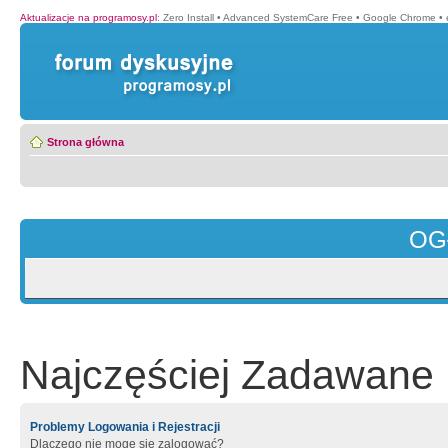
Aktualizacje na programosy.pl
:
Zero Install
•
Advanced SystemCare Free
•
Google Chrome
•
Strona główna
OG
Najczęściej Zadawane 
Problemy Logowania i Rejestracji
Dlaczego nie mogę się zalogować?