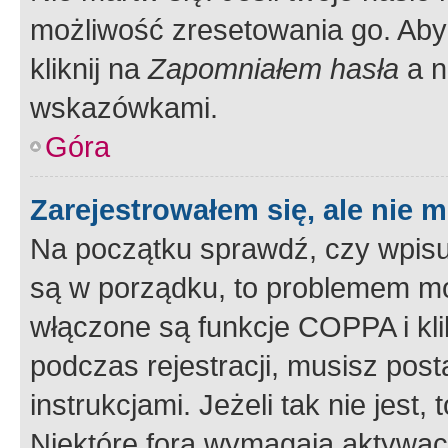
możliwość zresetowania go. Aby 
kliknij na
Zapomniałem hasła
a n
wskazówkami.
Góra
Zarejestrowałem się, ale nie 
Na początku sprawdź, czy wpisuj
są w porządku, to problemem mo
włączone są funkcje COPPA i kl
podczas rejestracji, musisz pos
instrukcjami. Jeżeli tak nie jes
Niektóre fora wymagają aktywac