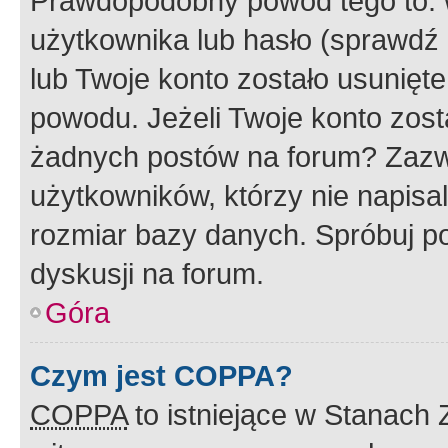
Prawdopodobny powód tego to:
użytkownika lub hasło (sprawdź e
lub Twoje konto zostało usunięte
powodu. Jeżeli Twoje konto zost
żadnych postów na forum? Zazw
użytkowników, którzy nie napisa
rozmiar bazy danych. Spróbuj po
dyskusji na forum.
Góra
Czym jest COPPA?
COPPA
to istniejące w Stanach