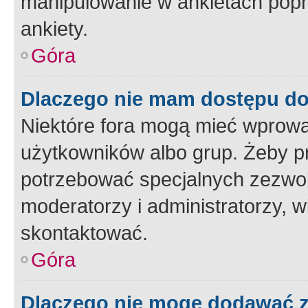
manipulowanie w ankietach popr
ankiety.
Góra
Dlaczego nie mam dostępu d
Niektóre fora mogą mieć wprowa
użytkowników albo grup. Żeby pr
potrzebować specjalnych zezwole
moderatorzy i administratorzy, w
skontaktować.
Góra
Dlaczego nie mogę dodawać 