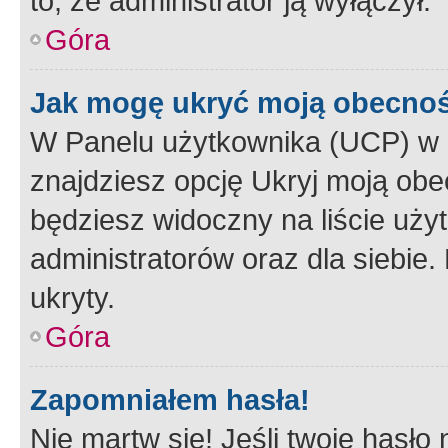
to, że administrator ją wyłączył.
Góra
Jak mogę ukryć moją obecno
W Panelu użytkownika (UCP) w 
znajdziesz opcję Ukryj moją obe
będziesz widoczny na liście użyt
administratorów oraz dla siebie.
ukryty.
Góra
Zapomniałem hasła!
Nie martw się! Jeśli twoje hasło