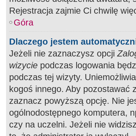
Rejestracja zajmie Ci chwilę wi
Góra
Dlaczego jestem automatycz
Jeżeli nie zaznaczysz opcji
Zalo
wizycie
podczas logowania będzi
podczas tej wizyty. Uniemożliwi
kogoś innego. Aby pozostawać 
zaznacz powyższą opcję. Nie jes
ogólnodostępnego komputera, np.
czy na uczelni. Jeżeli nie widzi