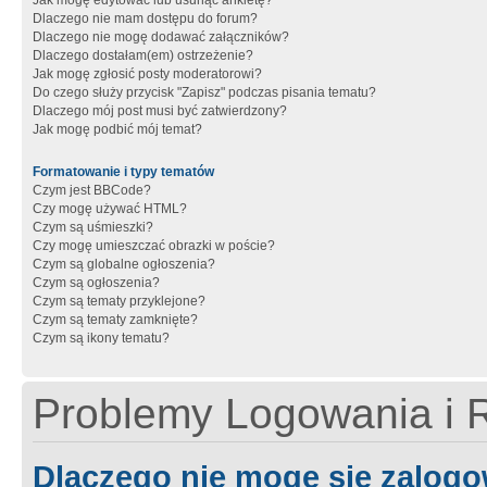
Jak mogę edytować lub usunąć ankietę?
Dlaczego nie mam dostępu do forum?
Dlaczego nie mogę dodawać załączników?
Dlaczego dostałam(em) ostrzeżenie?
Jak mogę zgłosić posty moderatorowi?
Do czego służy przycisk "Zapisz" podczas pisania tematu?
Dlaczego mój post musi być zatwierdzony?
Jak mogę podbić mój temat?
Formatowanie i typy tematów
Czym jest BBCode?
Czy mogę używać HTML?
Czym są uśmieszki?
Czy mogę umieszczać obrazki w poście?
Czym są globalne ogłoszenia?
Czym są ogłoszenia?
Czym są tematy przyklejone?
Czym są tematy zamknięte?
Czym są ikony tematu?
Problemy Logowania i R
Dlaczego nie mogę się zalog