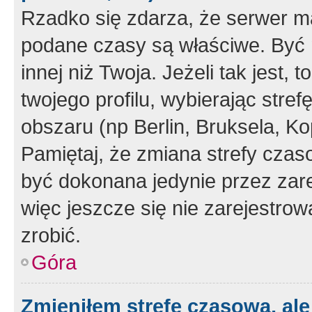
Rzadko się zdarza, że serwer m
podane czasy są właściwe. Być 
innej niż Twoja. Jeżeli tak jest,
twojego profilu, wybierając str
obszaru (np Berlin, Bruksela, Ko
Pamiętaj, że zmiana strefy czas
być dokonana jedynie przez zar
więc jeszcze się nie zarejestrow
zrobić.
Góra
Zmieniłem strefę czasową, ale