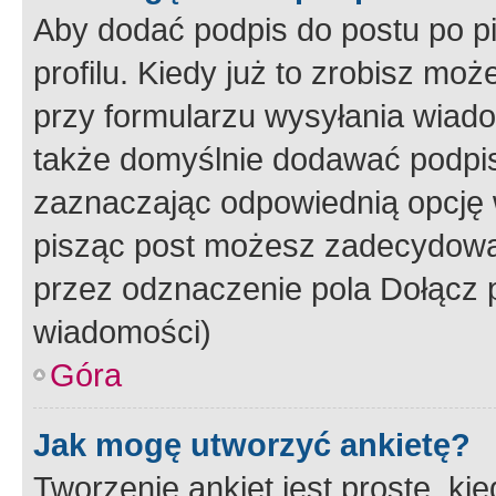
Aby dodać podpis do postu po 
profilu. Kiedy już to zrobisz m
przy formularzu wysyłania wiad
także domyślnie dodawać podpi
zaznaczając odpowiednią opcję 
pisząc post możesz zadecydowa
przez odznaczenie pola Dołącz 
wiadomości)
Góra
Jak mogę utworzyć ankietę?
Tworzenie ankiet jest proste, ki