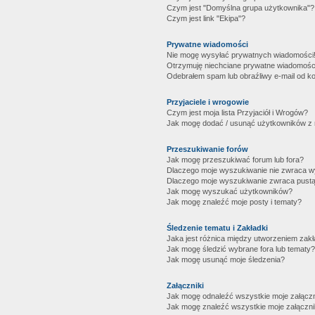
Czym jest "Domyślna grupa użytkownika"?
Czym jest link "Ekipa"?
Prywatne wiadomości
Nie mogę wysyłać prywatnych wiadomości
Otrzymuję niechciane prywatne wiadomośc
Odebrałem spam lub obraźliwy e-mail od ko
Przyjaciele i wrogowie
Czym jest moja lista Przyjaciół i Wrogów?
Jak mogę dodać / usunąć użytkowników z mo
Przeszukiwanie forów
Jak mogę przeszukiwać forum lub fora?
Dlaczego moje wyszukiwanie nie zwraca 
Dlaczego moje wyszukiwanie zwraca pustą
Jak mogę wyszukać użytkowników?
Jak mogę znaleźć moje posty i tematy?
Śledzenie tematu i Zakładki
Jaka jest różnica między utworzeniem zakł
Jak mogę śledzić wybrane fora lub tematy?
Jak mogę usunąć moje śledzenia?
Załączniki
Jak mogę odnaleźć wszystkie moje załączn
Jak mogę znaleźć wszystkie moje załączni