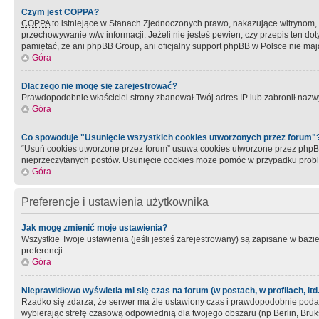
Czym jest COPPA?
COPPA
to istniejące w Stanach Zjednoczonych prawo, nakazujące witrynom
przechowywanie w/w informacji. Jeżeli nie jesteś pewien, czy przepis ten dot
pamiętać, że ani phpBB Group, ani oficjalny support phpBB w Polsce nie mają
Góra
Dlaczego nie mogę się zarejestrować?
Prawdopodobnie właściciel strony zbanował Twój adres IP lub zabronił nazwy 
Góra
Co spowoduje "Usunięcie wszystkich cookies utworzonych przez forum"
“Usuń cookies utworzone przez forum” usuwa cookies utworzone przez phpBB3
nieprzeczytanych postów. Usunięcie cookies może pomóc w przypadku pro
Góra
Preferencje i ustawienia użytkownika
Jak mogę zmienić moje ustawienia?
Wszystkie Twoje ustawienia (jeśli jesteś zarejestrowany) są zapisane w bazie 
preferencji.
Góra
Nieprawidłowo wyświetla mi się czas na forum (w postach, w profilach, itd.
Rzadko się zdarza, że serwer ma źle ustawiony czas i prawdopodobnie podane 
wybierając strefę czasową odpowiednią dla twojego obszaru (np Berlin, Bruk