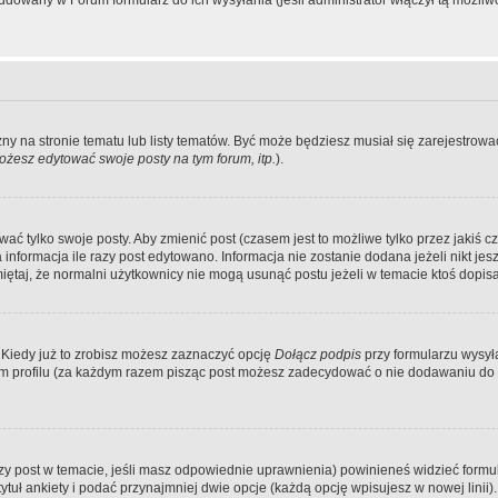
dowany w Forum formularz do ich wysyłania (jeśli administrator włączył tą możliw
zny na stronie tematu lub listy tematów. Być może będziesz musiał się zarejestr
żesz edytować swoje posty na tym forum, itp.
).
 tylko swoje posty. Aby zmienić post (czasem jest to możliwe tylko przez jakiś cz
informacja ile razy post edytowano. Informacja nie zostanie dodana jeżeli nikt je
iętaj, że normalni użytkownicy nie mogą usunąć postu jeżeli w temacie ktoś dopisał
 Kiedy już to zrobisz możesz zaznaczyć opcję
Dołącz podpis
przy formularzu wysy
m profilu (za każdym razem pisząc post możesz zadecydować o nie dodawaniu do 
wszy post w temacie, jeśli masz odpowiednie uprawnienia) powinieneś widzieć formu
uł ankiety i podać przynajmniej dwie opcje (każdą opcję wpisujesz w nowej linii).