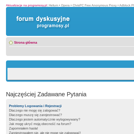
Aktualizacje na programosy.pl
:
Helium
•
Opera
•
ChrisPC Free Anonymous Proxy
•
Adblock P
Strona główna
Najczęściej Zadawane Pytania
Problemy Logowania i Rejestracji
Dlaczego nie mogę się zalogować?
Dlaczego muszę się zarejestrować?
Dlaczego jestem automatycznie wylogowywany?
Jak mogę ukryć moją obecność na forum?
Zapomniałem hasła!
Zarejestrowałem się, ale nie mogę się zalogować!