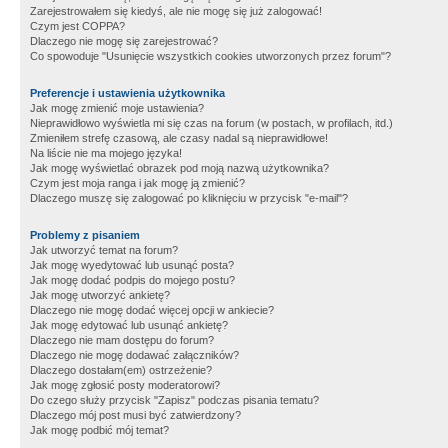
Zarejestrowałem się kiedyś, ale nie mogę się już zalogować!
Czym jest COPPA?
Dlaczego nie mogę się zarejestrować?
Co spowoduje "Usunięcie wszystkich cookies utworzonych przez forum"?
Preferencje i ustawienia użytkownika
Jak mogę zmienić moje ustawienia?
Nieprawidłowo wyświetla mi się czas na forum (w postach, w profilach, itd.)
Zmieniłem strefę czasową, ale czasy nadal są nieprawidłowe!
Na liście nie ma mojego języka!
Jak mogę wyświetlać obrazek pod moją nazwą użytkownika?
Czym jest moja ranga i jak mogę ją zmienić?
Dlaczego muszę się zalogować po kliknięciu w przycisk "e-mail"?
Problemy z pisaniem
Jak utworzyć temat na forum?
Jak mogę wyedytować lub usunąć posta?
Jak mogę dodać podpis do mojego postu?
Jak mogę utworzyć ankietę?
Dlaczego nie mogę dodać więcej opcji w ankiecie?
Jak mogę edytować lub usunąć ankietę?
Dlaczego nie mam dostępu do forum?
Dlaczego nie mogę dodawać załączników?
Dlaczego dostałam(em) ostrzeżenie?
Jak mogę zgłosić posty moderatorowi?
Do czego służy przycisk "Zapisz" podczas pisania tematu?
Dlaczego mój post musi być zatwierdzony?
Jak mogę podbić mój temat?