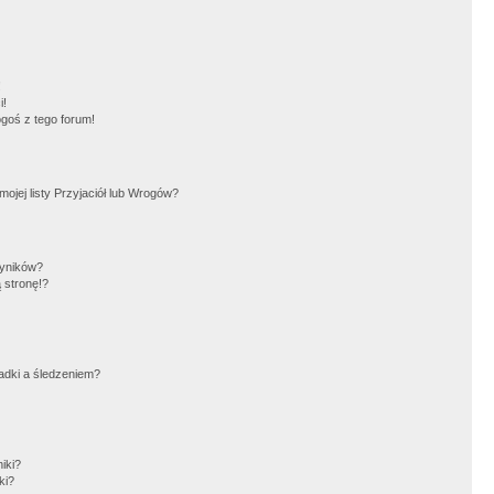
!
i!
goś z tego forum!
jej listy Przyjaciół lub Wrogów?
wyników?
 stronę!?
adki a śledzeniem?
iki?
ki?