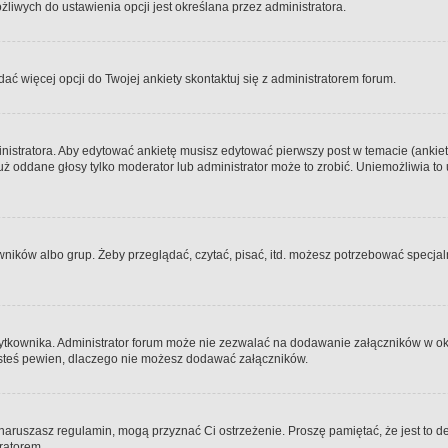
iwych do ustawienia opcji jest określana przez administratora.
dać więcej opcji do Twojej ankiety skontaktuj się z administratorem forum.
nistratora. Aby edytować ankietę musisz edytować pierwszy post w temacie (ankieta
y już oddane głosy tylko moderator lub administrator może to zrobić. Uniemożliwia
ków albo grup. Żeby przeglądać, czytać, pisać, itd. możesz potrzebować specjalny
ytkownika. Administrator forum może nie zezwalać na dodawanie załączników w o
 jesteś pewien, dlaczego nie możesz dodawać załączników.
e naruszasz regulamin, mogą przyznać Ci ostrzeżenie. Proszę pamiętać, że jest to d
tratorem.