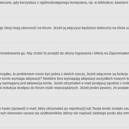
ecane, gdy korzystasz z ogólnodostępnego komputera, np. w bibliotece, kawiarni in
Ukryj moją obecność na forum. Jeżeli ją włączysz będziesz widoczny na liście uży
resetowania go. Aby zrobić to przejdź do strony logowania i kliknij na
Zapomniałem
porządku, to problemem może być jedna z dwóch rzeczy. Jeżeli włączone są funkcj
twoje konto wymaga aktywacji? Niektóre fora wymagają aktywacji wszystkich nowych 
wymagana jest aktywacja konta. Jeżeli otrzymałeś e-mail postępuj zgodnie z instruk
st
redukcja
dostępu do forum osób niepożądanych. Jeżeli jesteś pewien, że podałe
o (sprawdź e-mail, który otrzymałeś po rejestracji) lub Twoje konto zostało usun
rach okresowo usuwa się użytkowników, którzy nie napisali żadnego postu aby zmn