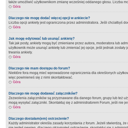
także umożliwić użytkownikom zmianę wcześniej oddanego głosu. Liczba możl
Góra
Dlaczego nie mogę dodać więcej opcji w ankiecie?
Liczba opcji ankiety jest ograniczona przez administratora. Jeśli chciałbyś do
Góra
Jak mogę edytować lub usunąć ankietę?
Tak jak posty, ankiety mogą być zmieniane przez autora, moderatora lub admi
użytkownik może usunąć ankietę lub zmieniać jej opcje, jeśli jednak został
trwania ankiety.
Góra
Dlaczego nie mam dostępu do forum?
Niektóre fora mogą mieć wprowadzone ograniczenia dla określonych użytkowni
więc powinieneś się z nimi skontaktować.
Góra
Dlaczego nie mogę dodawać załączników?
Zezwolenia załączników są przyznawane dla danego forum, grupy lub też uż
mogą wysyłać załączniki. Skontaktuj się z administratorem Forum, jeśli nie
Góra
Dlaczego dostałam(em) ostrzeżenie?
Każdy administrator określa zasady korzystania z forum. Jeżeli stwierdzą, ż
nie jesteś pewien, dlaczego otrzymałeś ostrzeżenie, skontaktuj sie z adminis