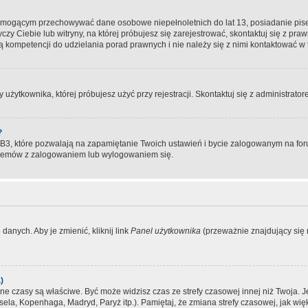
, mogącym przechowywać dane osobowe niepełnoletnich do lat 13, posiadanie pi
yczy Ciebie lub witryny, na której próbujesz się zarejestrować, skontaktuj się z pr
 kompetencji do udzielania porad prawnych i nie należy się z nimi kontaktować w te
użytkownika, której próbujesz użyć przy rejestracji. Skontaktuj się z administrat
?
, które pozwalają na zapamiętanie Twoich ustawień i bycie zalogowanym na forum
blemów z zalogowaniem lub wylogowaniem się.
danych. Aby je zmienić, kliknij link
Panel użytkownika
(przeważnie znajdujący się n
)
czasy są właściwe. Być może widzisz czas ze strefy czasowej innej niż Twoja. Jeże
sela, Kopenhaga, Madryd, Paryż itp.). Pamiętaj, że zmiana strefy czasowej, jak 