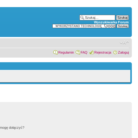
Wyszukiwarka Forum
Regulamin
FAQ
Rejestracja
Zaloguj
h mogę dołączyć?