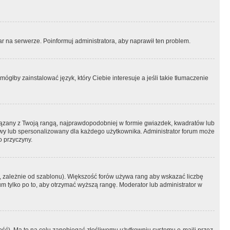
r na serwerze. Poinformuj administratora, aby naprawił ten problem.
ógłby zainstalować język, który Ciebie interesuje a jeśli takie tłumaczenie
iązany z Twoją rangą, najprawdopodobniej w formie gwiazdek, kwadratów lub
atowy lub spersonalizowany dla każdego użytkownika. Administrator forum może
o przyczyny.
, zależnie od szablonu). Większość forów używa rang aby wskazać liczbę
um tylko po to, aby otrzymać wyższą rangę. Moderator lub administrator w