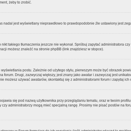
ment, żeby to zrobić.
zas nadal jest wyświetlany nieprawdłowo to prawdopodobnie źle ustawiony jest zega
ikt takiego tłumaczenia jeszcze nie wykonał. Spróbuj zapytać administratora czy m
acji możesz znaleźć na stronie phpBB (link znajdziesz w stopce).
 wyświetlania postu. Zależnie od użytego stylu, pierwszym może być obrazek pow
 na forum. Drugi, zazwyczaj większy, jest znany jako awatar i zazwyczaj jest unik
ie możesz używać awatarów, skontaktuj się z administratorami forum i zapytaj ich 
pojawia się pod nazwą użytkownika przy przeglądaniu tematu, oraz w twoim profilu
zy czy administratorzy mogą mieć specjalną rangę. Prosimy nie pisać postów na for