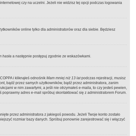
ternetowej czy na uczelni. Jeżeli nie widzisz tej opcji podczas logowania
tkowników online tylko dla administratorów oraz dla siebie. Będziesz
 hasła
a następnie postępuj zgodnie ze wskazówkami.
e COPPA i kliknąłeś odnośnik
Mam mniej niż 13 lat
podczas rejestracji, musisz
kont, bądź przez samych użytkowników, bądź przez administratora, zanim
cjami w nim zawartymi, a jeśli nie otrzymałeś e-maila, to czy jesteś pewien,
ś poprawmy adres e-mail spróbuj skontaktować się z administratorem Forum.
ięte przez administratora z jakiegoś powodu. Jeżeli Twoje konto zostało
iejszyć rozmiar bazy danych. Spróbuj ponownie zarejestrować się i włączyć