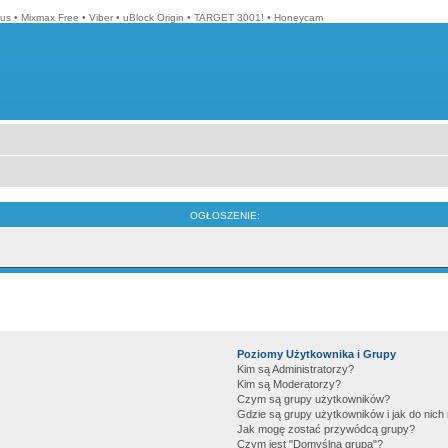
lus
•
Mixmax Free
•
Viber
•
uBlock Origin
•
TARGET 3001!
•
Honeycam
OGŁOSZENIE:
Poziomy Użytkownika i Grupy
Kim są Administratorzy?
Kim są Moderatorzy?
Czym są grupy użytkowników?
Gdzie są grupy użytkowników i jak do nic
Jak mogę zostać przywódcą grupy?
Czym jest "Domyślna grupa"?