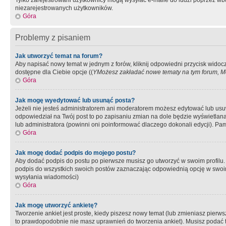
Tylko zarejestrowani użytkownicy mogą wysyłać e-maile do ludzi poprzez wbu
niezarejestrowanych użytkowników.
Góra
Problemy z pisaniem
Jak utworzyć temat na forum?
Aby napisać nowy temat w jednym z forów, kliknij odpowiedni przycisk widoc
dostępne dla Ciebie opcje ((
YMożesz zakładać nowe tematy na tym forum, Mo
Góra
Jak mogę wyedytować lub usunąć posta?
Jeżeli nie jesteś administratorem ani moderatorem możesz edytować lub usuwać
odpowiedział na Twój post to po zapisaniu zmian na dole będzie wyświetlana 
lub administratora (powinni oni poinformować dlaczego dokonali edycji). Pam
Góra
Jak mogę dodać podpis do mojego postu?
Aby dodać podpis do postu po pierwsze musisz go utworzyć w swoim profilu.
podpis do wszystkich swoich postów zaznaczając odpowiednią opcję w swoi
wysyłania wiadomości)
Góra
Jak mogę utworzyć ankietę?
Tworzenie ankiet jest proste, kiedy piszesz nowy temat (lub zmieniasz pier
to prawdopodobnie nie masz uprawnień do tworzenia ankiet). Musisz podać tyt