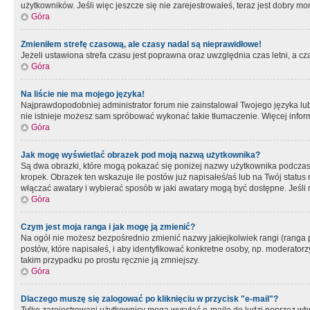
użytkowników. Jeśli więc jeszcze się nie zarejestrowałeś, teraz jest dobry mo
Góra
Zmieniłem strefę czasową, ale czasy nadal są nieprawidłowe!
Jeżeli ustawiona strefa czasu jest poprawna oraz uwzględnia czas letni, a c
Góra
Na liście nie ma mojego języka!
Najprawdopodobniej administrator forum nie zainstalował Twojego języka lub n
nie istnieje możesz sam spróbować wykonać takie tłumaczenie. Więcej inform
Góra
Jak mogę wyświetlać obrazek pod moją nazwą użytkownika?
Są dwa obrazki, które mogą pokazać się poniżej nazwy użytkownika podczas
kropek. Obrazek ten wskazuje ile postów już napisałeś/aś lub na Twój status
włączać awatary i wybierać sposób w jaki awatary mogą być dostępne. Jeśli n
Góra
Czym jest moja ranga i jak mogę ją zmienić?
Na ogół nie możesz bezpośrednio zmienić nazwy jakiejkolwiek rangi (ranga 
postów, które napisałeś, i aby identyfikować konkretne osoby, np. moderator
takim przypadku po prostu ręcznie ją zmniejszy.
Góra
Dlaczego muszę się zalogować po kliknięciu w przycisk "e-mail"?