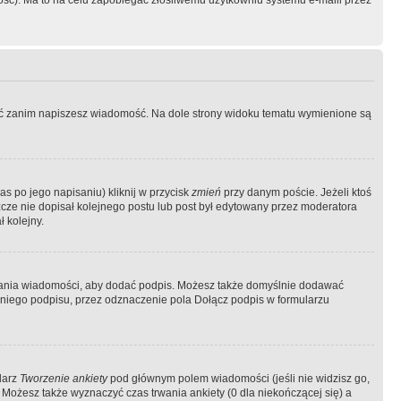
ość). Ma to na celu zapobiegać złośliwemu użytkowniu systemu e-maili przez
ować zanim napiszesz wiadomość. Na dole strony widoku tematu wymienione są
as po jego napisaniu) kliknij w przycisk
zmień
przy danym poście. Jeżeli ktoś
szcze nie dopisał kolejnego postu lub post był edytowany przez moderatora
 kolejny.
łania wiadomości, aby dodać podpis. Możesz także domyślnie dodawać
niego podpisu, przez odznaczenie pola Dołącz podpis w formularzu
larz
Tworzenie ankiety
pod głównym polem wiadomości (jeśli nie widzisz go,
 Możesz także wyznaczyć czas trwania ankiety (0 dla niekończącej się) a