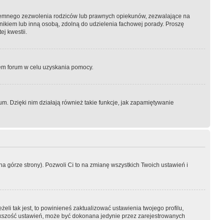
semnego zezwolenia rodziców lub prawnych opiekunów, zezwalające na
awnikiem lub inną osobą, zdolną do udzielenia fachowej porady. Proszę
j kwestii.
orem forum w celu uzyskania pomocy.
. Dzięki nim działają również takie funkcje, jak zapamiętywanie
a górze strony). Pozwoli Ci to na zmianę wszystkich Twoich ustawień i
li tak jest, to powinieneś zaktualizować ustawienia twojego profilu,
większość ustawień, może być dokonana jedynie przez zarejestrowanych