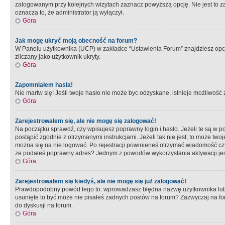
zalogowanym przy kolejnych wizytach zaznacz powyższą opcję. Nie jest to zal
oznacza to, że administrator ją wyłączył.
Góra
Jak mogę ukryć moją obecność na forum?
W Panelu użytkownika (UCP) w zakładce “Ustawienia Forum” znajdziesz opcję 
zliczany jako użytkownik ukryty.
Góra
Zapomniałem hasła!
Nie martw się! Jeśli twoje hasło nie może byc odzyskane, istnieje możliwość z
Góra
Zarejestrowałem się, ale nie mogę się zalogować!
Na początku sprawdź, czy wpisujesz poprawny login i hasło. Jeżeli te są w 
postąpić zgodnie z otrzymanymi instrukcjami. Jeżeli tak nie jest, to może 
można się na nie logować. Po rejestracji powinieneś otrzymać wiadomość czy 
że podałeś poprawny adres? Jednym z powodów wykorzystania aktywacji je
Góra
Zarejestrowałem się kiedyś, ale nie mogę się już zalogować!
Prawdopodobny powód tego to: wprowadzasz błędna nazwę użytkownika lub hasł
usunięte to być może nie pisałeś żadnych postów na forum? Zazwyczaj na fo
do dyskusji na forum.
Góra