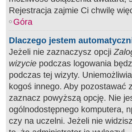
Rejestracja zajmie Ci chwilę wi
Góra
Dlaczego jestem automatycz
Jeżeli nie zaznaczysz opcji
Zalo
wizycie
podczas logowania będzi
podczas tej wizyty. Uniemożliwi
kogoś innego. Aby pozostawać 
zaznacz powyższą opcję. Nie jes
ogólnodostępnego komputera, np.
czy na uczelni. Jeżeli nie widzi