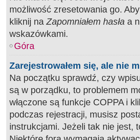
możliwość zresetowania go. Aby 
kliknij na
Zapomniałem hasła
a n
wskazówkami.
Góra
Zarejestrowałem się, ale nie 
Na początku sprawdź, czy wpisuj
są w porządku, to problemem mo
włączone są funkcje COPPA i kl
podczas rejestracji, musisz pos
instrukcjami. Jeżeli tak nie jes
Niektóre fora wymagają aktywac