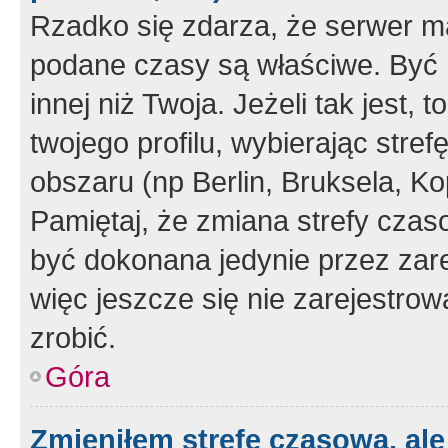
Rzadko się zdarza, że serwer m
podane czasy są właściwe. Być 
innej niż Twoja. Jeżeli tak jest,
twojego profilu, wybierając str
obszaru (np Berlin, Bruksela, Ko
Pamiętaj, że zmiana strefy czas
być dokonana jedynie przez zar
więc jeszcze się nie zarejestrow
zrobić.
Góra
Zmieniłem strefę czasową, ale