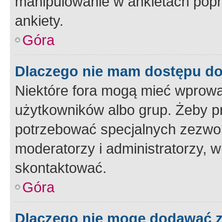
manipulowanie w ankietach popr
ankiety.
Góra
Dlaczego nie mam dostępu d
Niektóre fora mogą mieć wprowa
użytkowników albo grup. Żeby pr
potrzebować specjalnych zezwole
moderatorzy i administratorzy, w
skontaktować.
Góra
Dlaczego nie mogę dodawać 