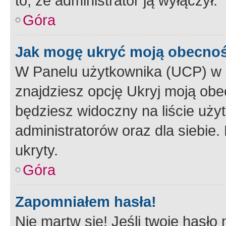
to, że administrator ją wyłączył.
Góra
Jak mogę ukryć moją obecno
W Panelu użytkownika (UCP) w 
znajdziesz opcję Ukryj moją obe
będziesz widoczny na liście użyt
administratorów oraz dla siebie.
ukryty.
Góra
Zapomniałem hasła!
Nie martw się! Jeśli twoje hasło