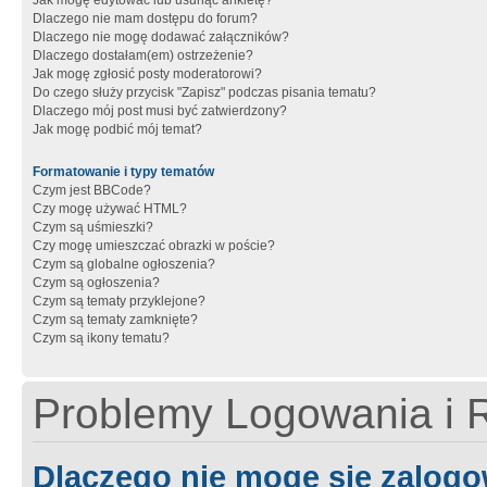
Jak mogę edytować lub usunąć ankietę?
Dlaczego nie mam dostępu do forum?
Dlaczego nie mogę dodawać załączników?
Dlaczego dostałam(em) ostrzeżenie?
Jak mogę zgłosić posty moderatorowi?
Do czego służy przycisk "Zapisz" podczas pisania tematu?
Dlaczego mój post musi być zatwierdzony?
Jak mogę podbić mój temat?
Formatowanie i typy tematów
Czym jest BBCode?
Czy mogę używać HTML?
Czym są uśmieszki?
Czy mogę umieszczać obrazki w poście?
Czym są globalne ogłoszenia?
Czym są ogłoszenia?
Czym są tematy przyklejone?
Czym są tematy zamknięte?
Czym są ikony tematu?
Problemy Logowania i R
Dlaczego nie mogę się zalog