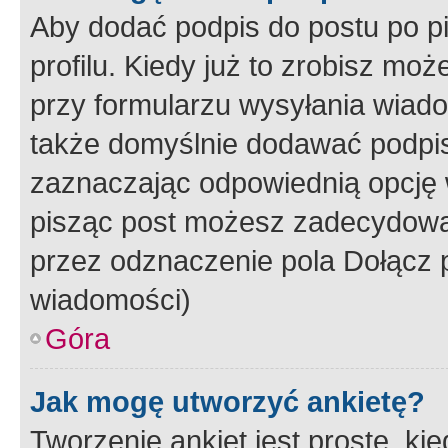
Aby dodać podpis do postu po 
profilu. Kiedy już to zrobisz m
przy formularzu wysyłania wiad
także domyślnie dodawać podpi
zaznaczając odpowiednią opcję 
pisząc post możesz zadecydowa
przez odznaczenie pola Dołącz 
wiadomości)
Góra
Jak mogę utworzyć ankietę?
Tworzenie ankiet jest proste, ki