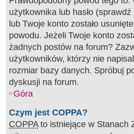
Prawdopodobny powód tego to:
użytkownika lub hasło (sprawdź e
lub Twoje konto zostało usunięte
powodu. Jeżeli Twoje konto zost
żadnych postów na forum? Zazw
użytkowników, którzy nie napisa
rozmiar bazy danych. Spróbuj po
dyskusji na forum.
Góra
Czym jest COPPA?
COPPA
to istniejące w Stanach