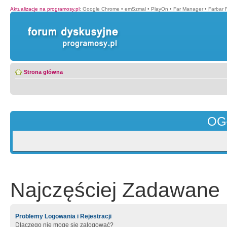
Aktualizacje na programosy.pl
:
Google Chrome
•
emSzmal
•
PlayOn
•
Far Manager
•
Farbar 
Strona główna
OG
Najczęściej Zadawane 
Problemy Logowania i Rejestracji
Dlaczego nie mogę się zalogować?