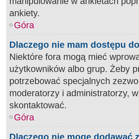
manipulowanie w ankietach popr
ankiety.
Góra
Dlaczego nie mam dostępu d
Niektóre fora mogą mieć wprowa
użytkowników albo grup. Żeby pr
potrzebować specjalnych zezwole
moderatorzy i administratorzy, w
skontaktować.
Góra
Dlaczego nie mogę dodawać 