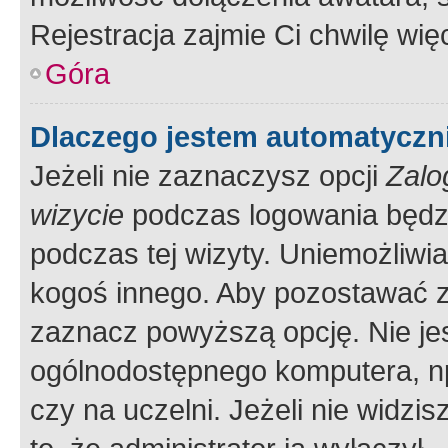
Rejestracja zajmie Ci chwilę wi
Góra
Dlaczego jestem automatycz
Jeżeli nie zaznaczysz opcji
Zalo
wizycie
podczas logowania będzi
podczas tej wizyty. Uniemożliwi
kogoś innego. Aby pozostawać 
zaznacz powyższą opcję. Nie jes
ogólnodostępnego komputera, np.
czy na uczelni. Jeżeli nie widzi