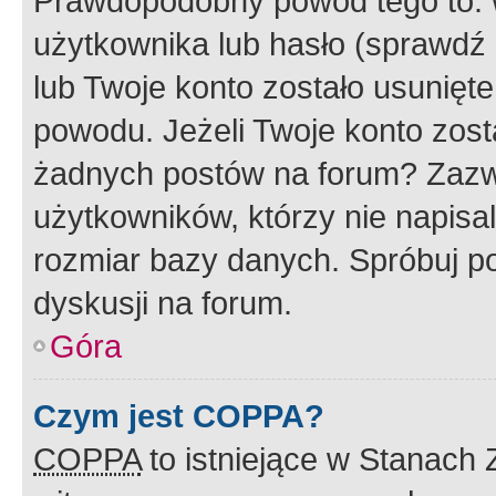
Prawdopodobny powód tego to:
użytkownika lub hasło (sprawdź e
lub Twoje konto zostało usunięte
powodu. Jeżeli Twoje konto zost
żadnych postów na forum? Zazw
użytkowników, którzy nie napisa
rozmiar bazy danych. Spróbuj po
dyskusji na forum.
Góra
Czym jest COPPA?
COPPA
to istniejące w Stanach