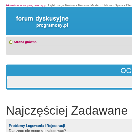
Aktualizacje na programosy.pl
:
Light Image Resizer
•
Rename Master
•
Helium
•
Opera
•
Chr
Strona główna
OG
Najczęściej Zadawane 
Problemy Logowania i Rejestracji
Dlaczego nie mogę się zalogować?