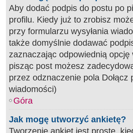
Aby dodać podpis do postu po 
profilu. Kiedy już to zrobisz m
przy formularzu wysyłania wiad
także domyślnie dodawać podpi
zaznaczając odpowiednią opcję 
pisząc post możesz zadecydowa
przez odznaczenie pola Dołącz 
wiadomości)
Góra
Jak mogę utworzyć ankietę?
Tworzenie ankiet jest proste, ki