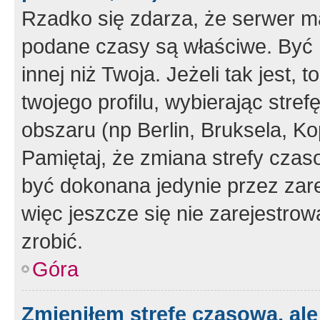
Rzadko się zdarza, że serwer m
podane czasy są właściwe. Być 
innej niż Twoja. Jeżeli tak jest,
twojego profilu, wybierając str
obszaru (np Berlin, Bruksela, Ko
Pamiętaj, że zmiana strefy czas
być dokonana jedynie przez zar
więc jeszcze się nie zarejestrow
zrobić.
Góra
Zmieniłem strefę czasową, ale