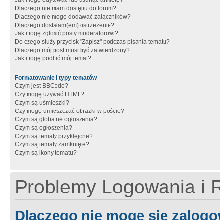
Jak mogę edytować lub usunąć ankietę?
Dlaczego nie mam dostępu do forum?
Dlaczego nie mogę dodawać załączników?
Dlaczego dostałam(em) ostrzeżenie?
Jak mogę zgłosić posty moderatorowi?
Do czego służy przycisk "Zapisz" podczas pisania tematu?
Dlaczego mój post musi być zatwierdzony?
Jak mogę podbić mój temat?
Formatowanie i typy tematów
Czym jest BBCode?
Czy mogę używać HTML?
Czym są uśmieszki?
Czy mogę umieszczać obrazki w poście?
Czym są globalne ogłoszenia?
Czym są ogłoszenia?
Czym są tematy przyklejone?
Czym są tematy zamknięte?
Czym są ikony tematu?
Problemy Logowania i R
Dlaczego nie mogę się zalog