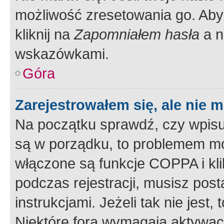
możliwość zresetowania go. Aby 
kliknij na
Zapomniałem hasła
a n
wskazówkami.
Góra
Zarejestrowałem się, ale nie 
Na początku sprawdź, czy wpisuj
są w porządku, to problemem mo
włączone są funkcje COPPA i kl
podczas rejestracji, musisz pos
instrukcjami. Jeżeli tak nie jes
Niektóre fora wymagają aktywac