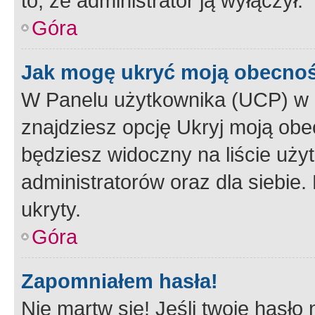
to, że administrator ją wyłączył.
Góra
Jak mogę ukryć moją obecno
W Panelu użytkownika (UCP) w 
znajdziesz opcję Ukryj moją obe
będziesz widoczny na liście użyt
administratorów oraz dla siebie.
ukryty.
Góra
Zapomniałem hasła!
Nie martw się! Jeśli twoje hasło