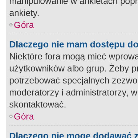
manipulowanie w ankietach popr
ankiety.
Góra
Dlaczego nie mam dostępu d
Niektóre fora mogą mieć wprowa
użytkowników albo grup. Żeby pr
potrzebować specjalnych zezwole
moderatorzy i administratorzy, w
skontaktować.
Góra
Dlaczego nie mogę dodawać 