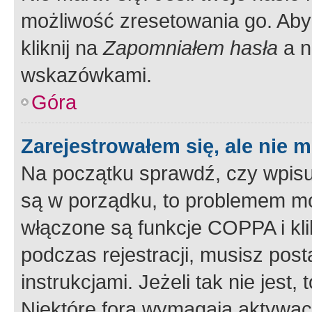
możliwość zresetowania go. Aby 
kliknij na
Zapomniałem hasła
a n
wskazówkami.
Góra
Zarejestrowałem się, ale nie 
Na początku sprawdź, czy wpisuj
są w porządku, to problemem mo
włączone są funkcje COPPA i kl
podczas rejestracji, musisz pos
instrukcjami. Jeżeli tak nie jes
Niektóre fora wymagają aktywac