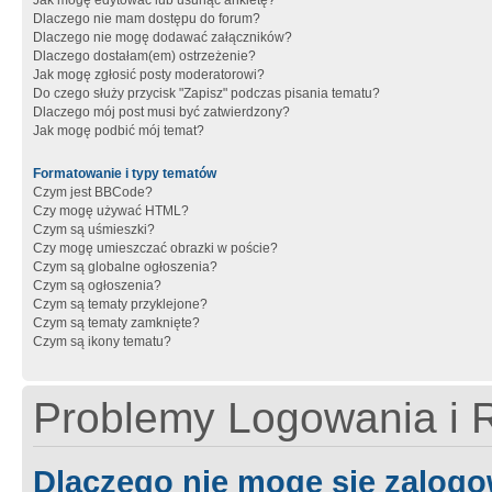
Jak mogę edytować lub usunąć ankietę?
Dlaczego nie mam dostępu do forum?
Dlaczego nie mogę dodawać załączników?
Dlaczego dostałam(em) ostrzeżenie?
Jak mogę zgłosić posty moderatorowi?
Do czego służy przycisk "Zapisz" podczas pisania tematu?
Dlaczego mój post musi być zatwierdzony?
Jak mogę podbić mój temat?
Formatowanie i typy tematów
Czym jest BBCode?
Czy mogę używać HTML?
Czym są uśmieszki?
Czy mogę umieszczać obrazki w poście?
Czym są globalne ogłoszenia?
Czym są ogłoszenia?
Czym są tematy przyklejone?
Czym są tematy zamknięte?
Czym są ikony tematu?
Problemy Logowania i R
Dlaczego nie mogę się zalog