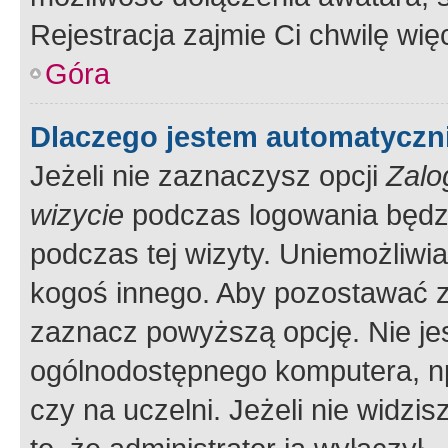
Rejestracja zajmie Ci chwilę wi
Góra
Dlaczego jestem automatycz
Jeżeli nie zaznaczysz opcji
Zalo
wizycie
podczas logowania będzi
podczas tej wizyty. Uniemożliwi
kogoś innego. Aby pozostawać 
zaznacz powyższą opcję. Nie jes
ogólnodostępnego komputera, np.
czy na uczelni. Jeżeli nie widzi