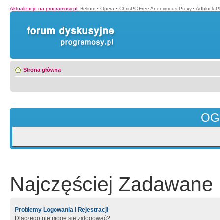
Aktualizacje na programosy.pl
:
Helium
•
Opera
•
ChrisPC Free Anonymous Proxy
•
Adblock P
Strona główna
OG
Najczęściej Zadawane 
Problemy Logowania i Rejestracji
Dlaczego nie mogę się zalogować?