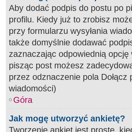
Aby dodać podpis do postu po 
profilu. Kiedy już to zrobisz m
przy formularzu wysyłania wiad
także domyślnie dodawać podpi
zaznaczając odpowiednią opcję 
pisząc post możesz zadecydowa
przez odznaczenie pola Dołącz 
wiadomości)
Góra
Jak mogę utworzyć ankietę?
Tworzenie ankiet jest proste, ki