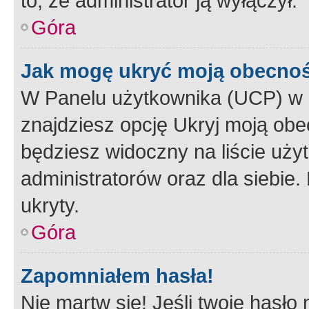
to, że administrator ją wyłączył.
Góra
Jak mogę ukryć moją obecno
W Panelu użytkownika (UCP) w 
znajdziesz opcję Ukryj moją obe
będziesz widoczny na liście użyt
administratorów oraz dla siebie.
ukryty.
Góra
Zapomniałem hasła!
Nie martw się! Jeśli twoje hasło