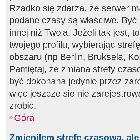
Rzadko się zdarza, że serwer m
podane czasy są właściwe. Być 
innej niż Twoja. Jeżeli tak jest,
twojego profilu, wybierając str
obszaru (np Berlin, Bruksela, Ko
Pamiętaj, że zmiana strefy czas
być dokonana jedynie przez zar
więc jeszcze się nie zarejestrow
zrobić.
Góra
Zmieniłem strefę czasową, ale