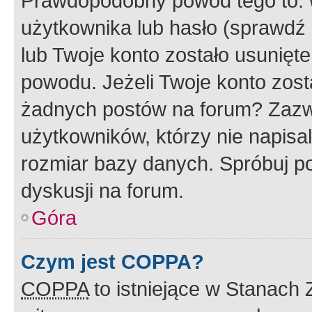
Prawdopodobny powód tego to:
użytkownika lub hasło (sprawdź e
lub Twoje konto zostało usunięte
powodu. Jeżeli Twoje konto zost
żadnych postów na forum? Zazw
użytkowników, którzy nie napisa
rozmiar bazy danych. Spróbuj po
dyskusji na forum.
Góra
Czym jest COPPA?
COPPA
to istniejące w Stanach