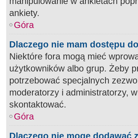
manipulowanie w ankietach popr
ankiety.
Góra
Dlaczego nie mam dostępu d
Niektóre fora mogą mieć wprowa
użytkowników albo grup. Żeby pr
potrzebować specjalnych zezwole
moderatorzy i administratorzy, w
skontaktować.
Góra
Dlaczego nie mogę dodawać 