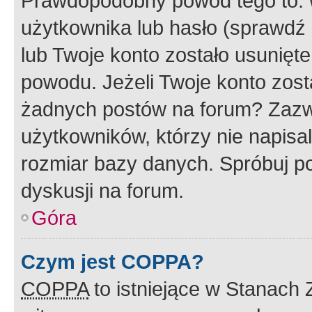
Prawdopodobny powód tego to:
użytkownika lub hasło (sprawdź e
lub Twoje konto zostało usunięte
powodu. Jeżeli Twoje konto zost
żadnych postów na forum? Zazw
użytkowników, którzy nie napisa
rozmiar bazy danych. Spróbuj po
dyskusji na forum.
Góra
Czym jest COPPA?
COPPA
to istniejące w Stanach