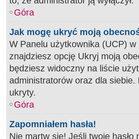
to, że administrator ją wyłączył.
Góra
Jak mogę ukryć moją obecno
W Panelu użytkownika (UCP) w 
znajdziesz opcję Ukryj moją obe
będziesz widoczny na liście użyt
administratorów oraz dla siebie.
ukryty.
Góra
Zapomniałem hasła!
Nie martw się! Jeśli twoje hasło