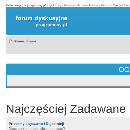
Aktualizacje na programosy.pl
:
Light Image Resizer
•
Rename Master
•
Helium
•
Opera
•
Chr
Strona główna
OG
Najczęściej Zadawane 
Problemy Logowania i Rejestracji
Dlaczego nie mogę się zalogować?