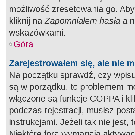
możliwość zresetowania go. Aby 
kliknij na
Zapomniałem hasła
a n
wskazówkami.
Góra
Zarejestrowałem się, ale nie 
Na początku sprawdź, czy wpisuj
są w porządku, to problemem mo
włączone są funkcje COPPA i kl
podczas rejestracji, musisz pos
instrukcjami. Jeżeli tak nie jes
Niektóre fora wymagają aktywac