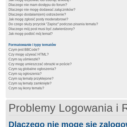
Jak mogę edytować lub usunąć ankietę?
Dlaczego nie mam dostępu do forum?
Dlaczego nie mogę dodawać załączników?
Dlaczego dostałam(em) ostrzeżenie?
Jak mogę zgłosić posty moderatorowi?
Do czego służy przycisk "Zapisz" podczas pisania tematu?
Dlaczego mój post musi być zatwierdzony?
Jak mogę podbić mój temat?
Formatowanie i typy tematów
Czym jest BBCode?
Czy mogę używać HTML?
Czym są uśmieszki?
Czy mogę umieszczać obrazki w poście?
Czym są globalne ogłoszenia?
Czym są ogłoszenia?
Czym są tematy przyklejone?
Czym są tematy zamknięte?
Czym są ikony tematu?
Problemy Logowania i R
Dlaczego nie mogę się zalog