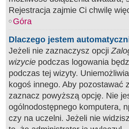
Rejestracja zajmie Ci chwilę wi
Góra
Dlaczego jestem automatycz
Jeżeli nie zaznaczysz opcji
Zalo
wizycie
podczas logowania będzi
podczas tej wizyty. Uniemożliwi
kogoś innego. Aby pozostawać 
zaznacz powyższą opcję. Nie jes
ogólnodostępnego komputera, np.
czy na uczelni. Jeżeli nie widzi