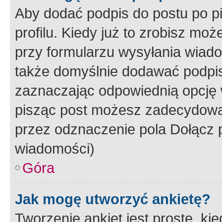
Aby dodać podpis do postu po 
profilu. Kiedy już to zrobisz m
przy formularzu wysyłania wiad
także domyślnie dodawać podpi
zaznaczając odpowiednią opcję 
pisząc post możesz zadecydowa
przez odznaczenie pola Dołącz 
wiadomości)
Góra
Jak mogę utworzyć ankietę?
Tworzenie ankiet jest proste, ki