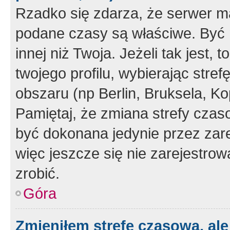
Rzadko się zdarza, że serwer m
podane czasy są właściwe. Być 
innej niż Twoja. Jeżeli tak jest,
twojego profilu, wybierając str
obszaru (np Berlin, Bruksela, Ko
Pamiętaj, że zmiana strefy czas
być dokonana jedynie przez zar
więc jeszcze się nie zarejestrow
zrobić.
Góra
Zmieniłem strefę czasową, ale