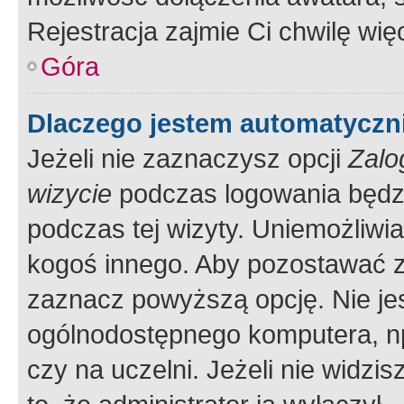
Rejestracja zajmie Ci chwilę wi
Góra
Dlaczego jestem automatycz
Jeżeli nie zaznaczysz opcji
Zalo
wizycie
podczas logowania będzi
podczas tej wizyty. Uniemożliwi
kogoś innego. Aby pozostawać 
zaznacz powyższą opcję. Nie jes
ogólnodostępnego komputera, np.
czy na uczelni. Jeżeli nie widzi