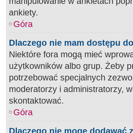
manipulowanie w ankietach popr
ankiety.
Góra
Dlaczego nie mam dostępu d
Niektóre fora mogą mieć wprowa
użytkowników albo grup. Żeby pr
potrzebować specjalnych zezwole
moderatorzy i administratorzy, w
skontaktować.
Góra
Dlaczego nie mogę dodawać 