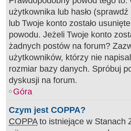
Prawdopodobny powód tego to:
użytkownika lub hasło (sprawdź e
lub Twoje konto zostało usunięte
powodu. Jeżeli Twoje konto zost
żadnych postów na forum? Zazw
użytkowników, którzy nie napisa
rozmiar bazy danych. Spróbuj po
dyskusji na forum.
Góra
Czym jest COPPA?
COPPA
to istniejące w Stanach