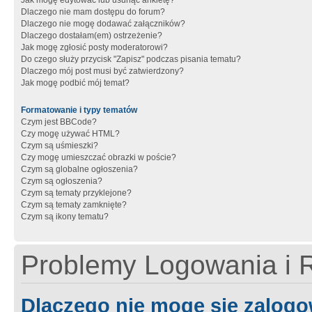
Jak mogę edytować lub usunąć ankietę?
Dlaczego nie mam dostępu do forum?
Dlaczego nie mogę dodawać załączników?
Dlaczego dostałam(em) ostrzeżenie?
Jak mogę zgłosić posty moderatorowi?
Do czego służy przycisk "Zapisz" podczas pisania tematu?
Dlaczego mój post musi być zatwierdzony?
Jak mogę podbić mój temat?
Formatowanie i typy tematów
Czym jest BBCode?
Czy mogę używać HTML?
Czym są uśmieszki?
Czy mogę umieszczać obrazki w poście?
Czym są globalne ogłoszenia?
Czym są ogłoszenia?
Czym są tematy przyklejone?
Czym są tematy zamknięte?
Czym są ikony tematu?
Problemy Logowania i R
Dlaczego nie mogę się zalog