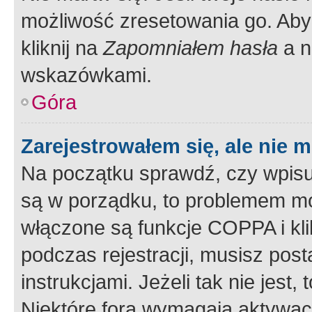
możliwość zresetowania go. Aby 
kliknij na
Zapomniałem hasła
a n
wskazówkami.
Góra
Zarejestrowałem się, ale nie 
Na początku sprawdź, czy wpisuj
są w porządku, to problemem mo
włączone są funkcje COPPA i kl
podczas rejestracji, musisz pos
instrukcjami. Jeżeli tak nie jes
Niektóre fora wymagają aktywac