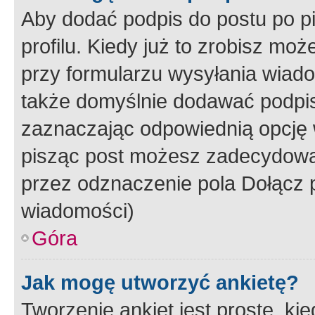
Aby dodać podpis do postu po 
profilu. Kiedy już to zrobisz m
przy formularzu wysyłania wiad
także domyślnie dodawać podpi
zaznaczając odpowiednią opcję 
pisząc post możesz zadecydowa
przez odznaczenie pola Dołącz 
wiadomości)
Góra
Jak mogę utworzyć ankietę?
Tworzenie ankiet jest proste, ki