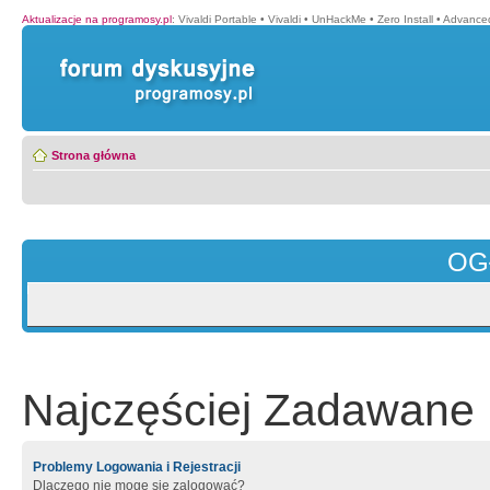
Aktualizacje na programosy.pl
:
Vivaldi Portable
•
Vivaldi
•
UnHackMe
•
Zero Install
•
Advance
Strona główna
OG
Najczęściej Zadawane 
Problemy Logowania i Rejestracji
Dlaczego nie mogę się zalogować?