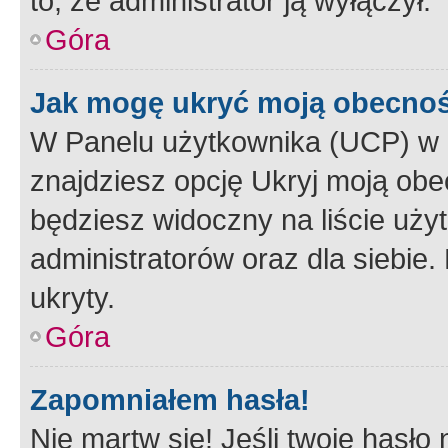
to, że administrator ją wyłączył.
Góra
Jak mogę ukryć moją obecno
W Panelu użytkownika (UCP) w 
znajdziesz opcję Ukryj moją obe
będziesz widoczny na liście użyt
administratorów oraz dla siebie.
ukryty.
Góra
Zapomniałem hasła!
Nie martw się! Jeśli twoje hasło