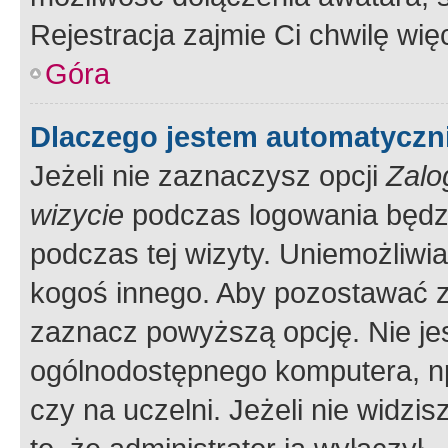
Rejestracja zajmie Ci chwilę wi
Góra
Dlaczego jestem automatycz
Jeżeli nie zaznaczysz opcji
Zalo
wizycie
podczas logowania będzi
podczas tej wizyty. Uniemożliwi
kogoś innego. Aby pozostawać 
zaznacz powyższą opcję. Nie jes
ogólnodostępnego komputera, np.
czy na uczelni. Jeżeli nie widzi