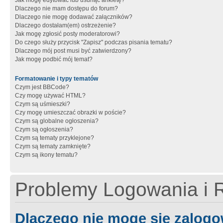
Jak mogę edytować lub usunąć ankietę?
Dlaczego nie mam dostępu do forum?
Dlaczego nie mogę dodawać załączników?
Dlaczego dostałam(em) ostrzeżenie?
Jak mogę zgłosić posty moderatorowi?
Do czego służy przycisk "Zapisz" podczas pisania tematu?
Dlaczego mój post musi być zatwierdzony?
Jak mogę podbić mój temat?
Formatowanie i typy tematów
Czym jest BBCode?
Czy mogę używać HTML?
Czym są uśmieszki?
Czy mogę umieszczać obrazki w poście?
Czym są globalne ogłoszenia?
Czym są ogłoszenia?
Czym są tematy przyklejone?
Czym są tematy zamknięte?
Czym są ikony tematu?
Problemy Logowania i R
Dlaczego nie mogę się zalog