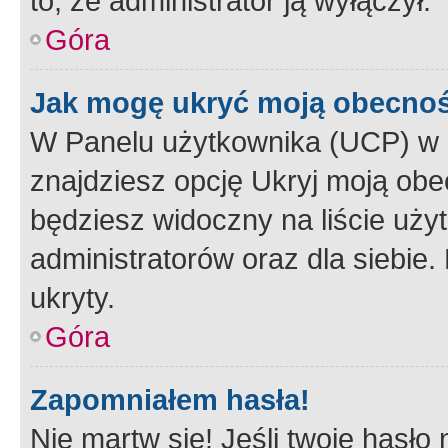
to, że administrator ją wyłączył.
Góra
Jak mogę ukryć moją obecno
W Panelu użytkownika (UCP) w 
znajdziesz opcję Ukryj moją obe
będziesz widoczny na liście użyt
administratorów oraz dla siebie.
ukryty.
Góra
Zapomniałem hasła!
Nie martw się! Jeśli twoje hasło