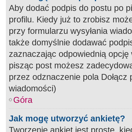
Aby dodać podpis do postu po 
profilu. Kiedy już to zrobisz m
przy formularzu wysyłania wiad
także domyślnie dodawać podpi
zaznaczając odpowiednią opcję 
pisząc post możesz zadecydowa
przez odznaczenie pola Dołącz 
wiadomości)
Góra
Jak mogę utworzyć ankietę?
Tworzenie ankiet jest proste, ki