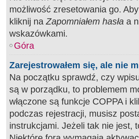
możliwość zresetowania go. Aby 
kliknij na
Zapomniałem hasła
a n
wskazówkami.
Góra
Zarejestrowałem się, ale nie 
Na początku sprawdź, czy wpisuj
są w porządku, to problemem mo
włączone są funkcje COPPA i kl
podczas rejestracji, musisz pos
instrukcjami. Jeżeli tak nie jes
Niektóre fora wymagają aktywac