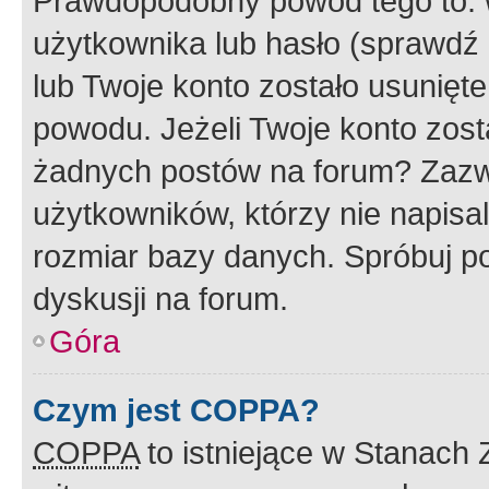
Prawdopodobny powód tego to:
użytkownika lub hasło (sprawdź e
lub Twoje konto zostało usunięte
powodu. Jeżeli Twoje konto zost
żadnych postów na forum? Zazw
użytkowników, którzy nie napisa
rozmiar bazy danych. Spróbuj po
dyskusji na forum.
Góra
Czym jest COPPA?
COPPA
to istniejące w Stanach