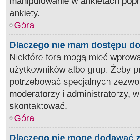
manipulowanie w ankietach popr
ankiety.
Góra
Dlaczego nie mam dostępu d
Niektóre fora mogą mieć wprowa
użytkowników albo grup. Żeby pr
potrzebować specjalnych zezwole
moderatorzy i administratorzy, w
skontaktować.
Góra
Dlaczego nie mogę dodawać 