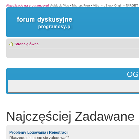
Aktualizacje na programosy.pl
:
Adblock Plus
•
Mixmax Free
•
Viber
•
uBlock Origin
•
TARGET 
Strona główna
OG
Najczęściej Zadawane 
Problemy Logowania i Rejestracji
Dlaczego nie mogę się zalogować?