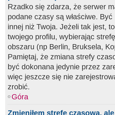
Rzadko się zdarza, że serwer m
podane czasy są właściwe. Być 
innej niż Twoja. Jeżeli tak jest,
twojego profilu, wybierając str
obszaru (np Berlin, Bruksela, Ko
Pamiętaj, że zmiana strefy czas
być dokonana jedynie przez zar
więc jeszcze się nie zarejestrow
zrobić.
Góra
Zmieniłem strefę czasową, ale