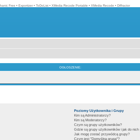
hanic Free
•
Exportizer
•
ToDoList
•
XMedia Recode Portable
•
XMedia Recode
•
Diffractor
OGŁOSZENIE:
Poziomy Użytkownika i Grupy
Kim są Administratorzy?
Kim są Moderatorzy?
Czym są grupy użytkowników?
Gdzie są grupy użytkowników i jak do nic
Jak mogę zostać przywódcą grupy?
Czym jest "Domyślna grupa"?