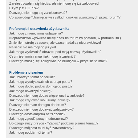
Zarejestrowałem się kiedyś, ale nie mogę się już zalogować!
Czym jest COPPA?
Dlaczego nie mogę się zarejestrować?
Co spowoduje "Usunięcie wszystkich cookies utworzonych przez forum"?
Preferencje i ustawienia użytkownika
Jak mogę zmienić moje ustawienia?
Nieprawidłowo wyświetla mi się czas na forum (w postach, w profilach, itd.)
Zmieniłem strefę czasową, ale czasy nadal są nieprawidłowe!
Na liście nie ma mojego języka!
Jak mogę wyświetlać obrazek pod moją nazwą użytkownika?
Czym jest moja ranga i jak mogę ją zmienić?
Dlaczego muszę się zalogować po kliknięciu w przycisk "e-mail"?
Problemy z pisaniem
Jak utworzyć temat na forum?
Jak mogę wyedytować lub usunąć posta?
Jak mogę dodać podpis do mojego postu?
Jak mogę utworzyć ankietę?
Dlaczego nie mogę dodać więcej opcji w ankiecie?
Jak mogę edytować lub usunąć ankietę?
Dlaczego nie mam dostępu do forum?
Dlaczego nie mogę dodawać załączników?
Dlaczego dostałam(em) ostrzeżenie?
Jak mogę zgłosić posty moderatorowi?
Do czego służy przycisk "Zapisz" podczas pisania tematu?
Dlaczego mój post musi być zatwierdzony?
Jak mogę podbić mój temat?