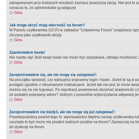
zalogowanym przy kolejnych wizytach zaznacz powyższą opcję. Nie jest to zal
oznacza to, że administrator ją wyłączył.
Góra
Jak mogę ukryć moją obecność na forum?
W Panelu użytkownika (UCP) w zakładce “Ustawienia Forum” znajdziesz opcję 
zliczany jako użytkownik ukryty.
Góra
Zapomniałem hasła!
Nie martw się! Jeśli twoje hasło nie może byc odzyskane, istnieje możliwość z
Góra
Zarejestrowałem się, ale nie mogę się zalogować!
Na początku sprawdź, czy wpisujesz poprawny login i hasło. Jeżeli te są w 
postąpić zgodnie z otrzymanymi instrukcjami. Jeżeli tak nie jest, to może 
można się na nie logować. Po rejestracji powinieneś otrzymać wiadomość czy 
że podałeś poprawny adres? Jednym z powodów wykorzystania aktywacji je
Góra
Zarejestrowałem się kiedyś, ale nie mogę się już zalogować!
Prawdopodobny powód tego to: wprowadzasz błędna nazwę użytkownika lub hasł
usunięte to być może nie pisałeś żadnych postów na forum? Zazwyczaj na fo
do dyskusji na forum.
Góra