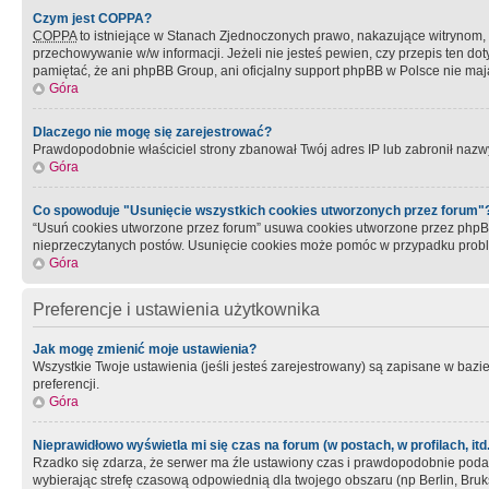
Czym jest COPPA?
COPPA
to istniejące w Stanach Zjednoczonych prawo, nakazujące witrynom
przechowywanie w/w informacji. Jeżeli nie jesteś pewien, czy przepis ten dot
pamiętać, że ani phpBB Group, ani oficjalny support phpBB w Polsce nie mają
Góra
Dlaczego nie mogę się zarejestrować?
Prawdopodobnie właściciel strony zbanował Twój adres IP lub zabronił nazwy 
Góra
Co spowoduje "Usunięcie wszystkich cookies utworzonych przez forum"
“Usuń cookies utworzone przez forum” usuwa cookies utworzone przez phpBB3
nieprzeczytanych postów. Usunięcie cookies może pomóc w przypadku pro
Góra
Preferencje i ustawienia użytkownika
Jak mogę zmienić moje ustawienia?
Wszystkie Twoje ustawienia (jeśli jesteś zarejestrowany) są zapisane w bazie 
preferencji.
Góra
Nieprawidłowo wyświetla mi się czas na forum (w postach, w profilach, itd.
Rzadko się zdarza, że serwer ma źle ustawiony czas i prawdopodobnie podane 
wybierając strefę czasową odpowiednią dla twojego obszaru (np Berlin, Bruk