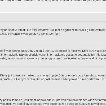
dowany w Forum formularz do ich wysyłania (jeśli administrator włączył tą możliw
zny na stronie tematu lub listy tematów. Być może będziesz musiał się zarejestr
żesz edytować swoje posty na tym forum, itp.
).
 tylko swoje posty. Aby zmienić post (czasem jest to możliwe tylko przez jakiś cz
informacja ile razy post edytowano. Informacja nie zostanie dodana jeżeli nikt je
iętaj, że normalni użytkownicy nie mogą usunąć postu jeżeli w temacie ktoś dopisał
 Kiedy już to zrobisz możesz zaznaczyć opcję
Dołącz podpis
przy formularzu wysy
m profilu (za każdym razem pisząc post możesz zadecydować o nie dodawaniu do 
wszy post w temacie, jeśli masz odpowiednie uprawnienia) powinieneś widzieć formu
uł ankiety i podać przynajmniej dwie opcje (każdą opcję wpisujesz w nowej linii).