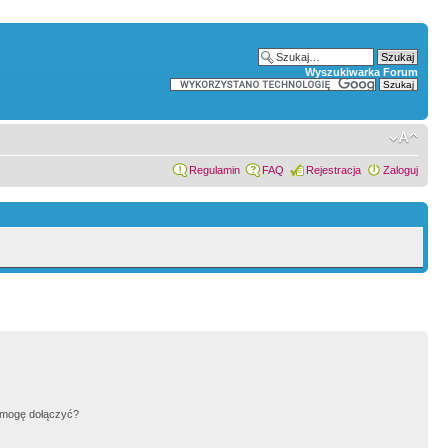
Wyszukiwarka Forum
Regulamin
FAQ
Rejestracja
Zaloguj
h mogę dołączyć?