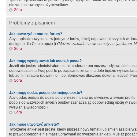
Tylko zarejestrowani użytkownicy mogą wysyłać e-maile do ludzi poprzez wbu
niezarejestrowanych użytkowników.
Góra
Problemy z pisaniem
Jak utworzyć temat na forum?
Aby napisać nowy temat w jednym z forów, kliknij odpowiedni przycisk widoc
dostępne dla Ciebie opcje ((
YMożesz zakładać nowe tematy na tym forum, Mo
Góra
Jak mogę wyedytować lub usunąć posta?
Jeżeli nie jesteś administratorem ani moderatorem możesz edytować lub usuwać
odpowiedział na Twój post to po zapisaniu zmian na dole będzie wyświetlana 
lub administratora (powinni oni poinformować dlaczego dokonali edycji). Pam
Góra
Jak mogę dodać podpis do mojego postu?
Aby dodać podpis do postu po pierwsze musisz go utworzyć w swoim profilu.
podpis do wszystkich swoich postów zaznaczając odpowiednią opcję w swoi
wysyłania wiadomości)
Góra
Jak mogę utworzyć ankietę?
Tworzenie ankiet jest proste, kiedy piszesz nowy temat (lub zmieniasz pier
to prawdopodobnie nie masz uprawnień do tworzenia ankiet). Musisz podać tyt