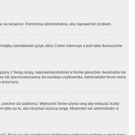
r na serwerze. Poinformuj administratora, aby naprawił ten problem.
ógłby zainstalować język, który Ciebie interesuje a jeśli takie tłumaczenie
iązany z Twoją rangą, najprawdopodobniej w formie gwiazdek, kwadratów lub
atowy lub spersonalizowany dla każdego użytkownika. Administrator forum może
o przyczyny.
, zależnie od szablonu). Większość forów używa rang aby wskazać liczbę
um tylko po to, aby otrzymać wyższą rangę. Moderator lub administrator w