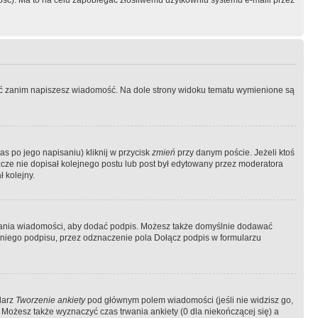
ość). Ma to na celu zapobiegać złośliwemu użytkowniu systemu e-maili przez
ować zanim napiszesz wiadomość. Na dole strony widoku tematu wymienione są
as po jego napisaniu) kliknij w przycisk
zmień
przy danym poście. Jeżeli ktoś
szcze nie dopisał kolejnego postu lub post był edytowany przez moderatora
 kolejny.
łania wiadomości, aby dodać podpis. Możesz także domyślnie dodawać
niego podpisu, przez odznaczenie pola Dołącz podpis w formularzu
larz
Tworzenie ankiety
pod głównym polem wiadomości (jeśli nie widzisz go,
 Możesz także wyznaczyć czas trwania ankiety (0 dla niekończącej się) a