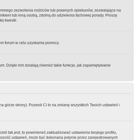
semnego zezwolenia rodziców lub prawnych opiekunów, zezwalające na
awnikiem lub inną osobą, zdolną do udzielenia fachowej porady. Proszę
j kwestii.
orem forum w celu uzyskania pomocy.
. Dzięki nim działają również takie funkcje, jak zapamiętywanie
a górze strony). Pozwoli Ci to na zmianę wszystkich Twoich ustawień i
li tak jest, to powinieneś zaktualizować ustawienia twojego profilu,
większość ustawień, może być dokonana jedynie przez zarejestrowanych