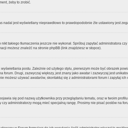
ment, żeby to zrobić.
zas nadal jest wyświetlany nieprawdłowo to prawdopodobnie źle ustawiony jest zega
ikt takiego tłumaczenia jeszcze nie wykonał. Spróbuj zapytać administratora czy m
acji możesz znaleźć na stronie phpBB (link znajdziesz w stopce).
 wyświetlania postu. Zależnie od użytego stylu, pierwszym może być obrazek pow
 na forum. Drugi, zazwyczaj większy, jest znany jako awatar i zazwyczaj jest unik
ie możesz używać awatarów, skontaktuj się z administratorami forum i zapytaj ich 
pojawia się pod nazwą użytkownika przy przeglądaniu tematu, oraz w twoim profilu
zy czy administratorzy mogą mieć specjalną rangę. Prosimy nie pisać postów na for