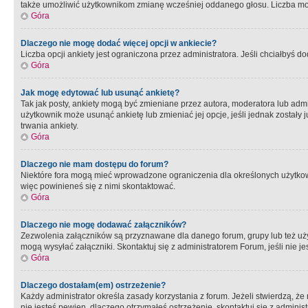
także umożliwić użytkownikom zmianę wcześniej oddanego głosu. Liczba możl
Góra
Dlaczego nie mogę dodać więcej opcji w ankiecie?
Liczba opcji ankiety jest ograniczona przez administratora. Jeśli chciałbyś do
Góra
Jak mogę edytować lub usunąć ankietę?
Tak jak posty, ankiety mogą być zmieniane przez autora, moderatora lub admi
użytkownik może usunąć ankietę lub zmieniać jej opcje, jeśli jednak został
trwania ankiety.
Góra
Dlaczego nie mam dostępu do forum?
Niektóre fora mogą mieć wprowadzone ograniczenia dla określonych użytkowni
więc powinieneś się z nimi skontaktować.
Góra
Dlaczego nie mogę dodawać załączników?
Zezwolenia załączników są przyznawane dla danego forum, grupy lub też uż
mogą wysyłać załączniki. Skontaktuj się z administratorem Forum, jeśli nie
Góra
Dlaczego dostałam(em) ostrzeżenie?
Każdy administrator określa zasady korzystania z forum. Jeżeli stwierdzą, ż
nie jesteś pewien, dlaczego otrzymałeś ostrzeżenie, skontaktuj sie z adminis