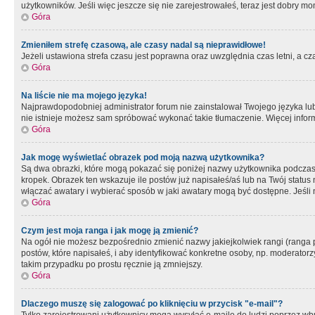
użytkowników. Jeśli więc jeszcze się nie zarejestrowałeś, teraz jest dobry mo
Góra
Zmieniłem strefę czasową, ale czasy nadal są nieprawidłowe!
Jeżeli ustawiona strefa czasu jest poprawna oraz uwzględnia czas letni, a c
Góra
Na liście nie ma mojego języka!
Najprawdopodobniej administrator forum nie zainstalował Twojego języka lub n
nie istnieje możesz sam spróbować wykonać takie tłumaczenie. Więcej inform
Góra
Jak mogę wyświetlać obrazek pod moją nazwą użytkownika?
Są dwa obrazki, które mogą pokazać się poniżej nazwy użytkownika podczas
kropek. Obrazek ten wskazuje ile postów już napisałeś/aś lub na Twój status
włączać awatary i wybierać sposób w jaki awatary mogą być dostępne. Jeśli n
Góra
Czym jest moja ranga i jak mogę ją zmienić?
Na ogół nie możesz bezpośrednio zmienić nazwy jakiejkolwiek rangi (ranga 
postów, które napisałeś, i aby identyfikować konkretne osoby, np. moderator
takim przypadku po prostu ręcznie ją zmniejszy.
Góra
Dlaczego muszę się zalogować po kliknięciu w przycisk "e-mail"?