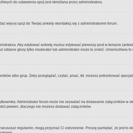
iwych do ustawienia opcji jest określana przez administratora.
dać więcej opcji do Twojej ankiety skontaktuj się z administratorem forum.
nistratora. Aby edytować ankietę musisz edytować pierwszy post w temacie (ankieta
y już oddane głosy tylko moderator lub administrator może to zrobić. Uniemożliwia
ków albo grup. Żeby przeglądać, czytać, pisać, itd. możesz potrzebować specjalny
ytkownika. Administrator forum może nie zezwalać na dodawanie załączników w o
 jesteś pewien, dlaczego nie możesz dodawać załączników.
e naruszasz regulamin, mogą przyznać Ci ostrzeżenie. Proszę pamiętać, że jest to d
tratorem.