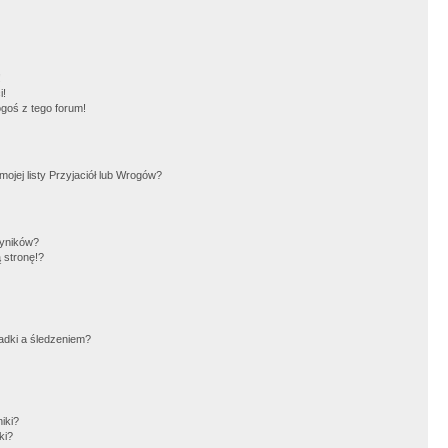
!
i!
goś z tego forum!
jej listy Przyjaciół lub Wrogów?
wyników?
 stronę!?
adki a śledzeniem?
iki?
ki?