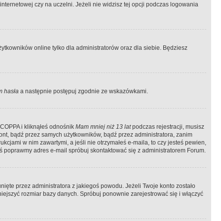
ternetowej czy na uczelni. Jeżeli nie widzisz tej opcji podczas logowania
tkowników online tylko dla administratorów oraz dla siebie. Będziesz
 hasła
a następnie postępuj zgodnie ze wskazówkami.
e COPPA i kliknąłeś odnośnik
Mam mniej niż 13 lat
podczas rejestracji, musisz
kont, bądź przez samych użytkowników, bądź przez administratora, zanim
cjami w nim zawartymi, a jeśli nie otrzymałeś e-maila, to czy jesteś pewien,
ś poprawmy adres e-mail spróbuj skontaktować się z administratorem Forum.
ięte przez administratora z jakiegoś powodu. Jeżeli Twoje konto zostało
iejszyć rozmiar bazy danych. Spróbuj ponownie zarejestrować się i włączyć