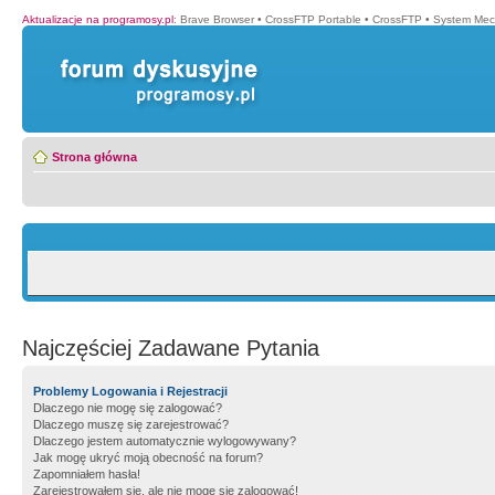
Aktualizacje na programosy.pl
:
Brave Browser
•
CrossFTP Portable
•
CrossFTP
•
System Mec
Strona główna
Najczęściej Zadawane Pytania
Problemy Logowania i Rejestracji
Dlaczego nie mogę się zalogować?
Dlaczego muszę się zarejestrować?
Dlaczego jestem automatycznie wylogowywany?
Jak mogę ukryć moją obecność na forum?
Zapomniałem hasła!
Zarejestrowałem się, ale nie mogę się zalogować!