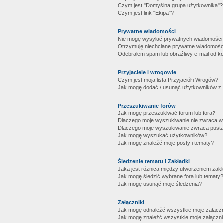
Czym jest "Domyślna grupa użytkownika"?
Czym jest link "Ekipa"?
Prywatne wiadomości
Nie mogę wysyłać prywatnych wiadomości
Otrzymuję niechciane prywatne wiadomośc
Odebrałem spam lub obraźliwy e-mail od ko
Przyjaciele i wrogowie
Czym jest moja lista Przyjaciół i Wrogów?
Jak mogę dodać / usunąć użytkowników z mo
Przeszukiwanie forów
Jak mogę przeszukiwać forum lub fora?
Dlaczego moje wyszukiwanie nie zwraca 
Dlaczego moje wyszukiwanie zwraca pustą
Jak mogę wyszukać użytkowników?
Jak mogę znaleźć moje posty i tematy?
Śledzenie tematu i Zakładki
Jaka jest różnica między utworzeniem zakł
Jak mogę śledzić wybrane fora lub tematy?
Jak mogę usunąć moje śledzenia?
Załączniki
Jak mogę odnaleźć wszystkie moje załączn
Jak mogę znaleźć wszystkie moje załączni