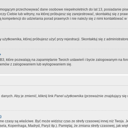
, mogącym przechowywać dane osobowe niepełnoletnich do lat 13, posiadanie pi
yczy Ciebie lub witryny, na której próbujesz się zarejestrować, skontaktuj się z pr
 kompetencji do udzielania porad prawnych i nie należy się z nimi kontaktować w te
użytkownika, której próbujesz użyć przy rejestracji. Skontaktuj się z administrat
?
, które pozwalają na zapamiętanie Twoich ustawień i bycie zalogowanym na forum
blemów z zalogowaniem lub wylogowaniem się.
danych. Aby je zmienić, kliknij link
Panel użytkownika
(przeważnie znajdujący się n
)
czasy są właściwe. Być może widzisz czas ze strefy czasowej innej niż Twoja. Jeże
sela, Kopenhaga, Madryd, Paryż itp.). Pamiętaj, że zmiana strefy czasowej, jak 