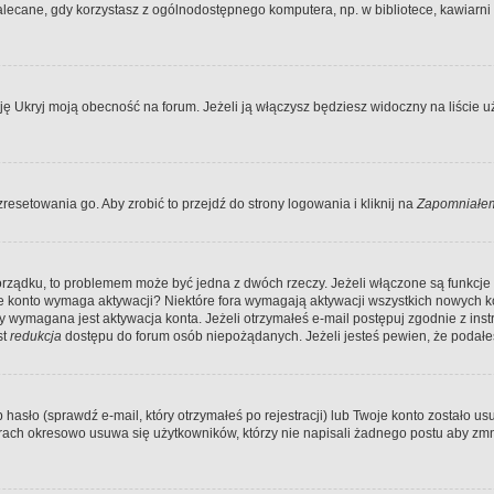
ecane, gdy korzystasz z ogólnodostępnego komputera, np. w bibliotece, kawiarni in
Ukryj moją obecność na forum. Jeżeli ją włączysz będziesz widoczny na liście uży
resetowania go. Aby zrobić to przejdź do strony logowania i kliknij na
Zapomniałem
porządku, to problemem może być jedna z dwóch rzeczy. Jeżeli włączone są funkcj
twoje konto wymaga aktywacji? Niektóre fora wymagają aktywacji wszystkich nowych 
wymagana jest aktywacja konta. Jeżeli otrzymałeś e-mail postępuj zgodnie z instruk
st
redukcja
dostępu do forum osób niepożądanych. Jeżeli jesteś pewien, że podałe
o (sprawdź e-mail, który otrzymałeś po rejestracji) lub Twoje konto zostało usun
rach okresowo usuwa się użytkowników, którzy nie napisali żadnego postu aby zmn