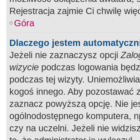
Rejestracja zajmie Ci chwilę wi
Góra
Dlaczego jestem automatycz
Jeżeli nie zaznaczysz opcji
Zalo
wizycie
podczas logowania będzi
podczas tej wizyty. Uniemożliwi
kogoś innego. Aby pozostawać 
zaznacz powyższą opcję. Nie jes
ogólnodostępnego komputera, np.
czy na uczelni. Jeżeli nie widzi