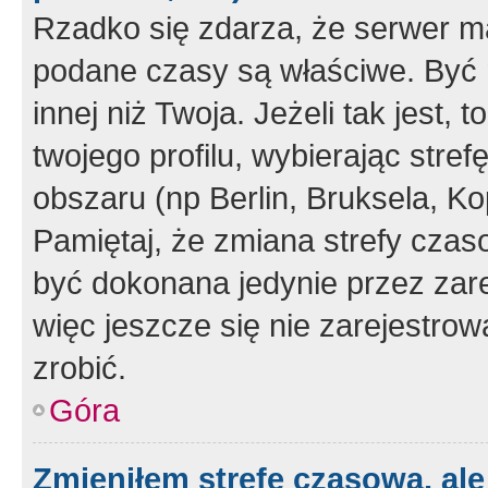
Rzadko się zdarza, że serwer m
podane czasy są właściwe. Być 
innej niż Twoja. Jeżeli tak jest,
twojego profilu, wybierając str
obszaru (np Berlin, Bruksela, Ko
Pamiętaj, że zmiana strefy czas
być dokonana jedynie przez zar
więc jeszcze się nie zarejestrow
zrobić.
Góra
Zmieniłem strefę czasową, ale