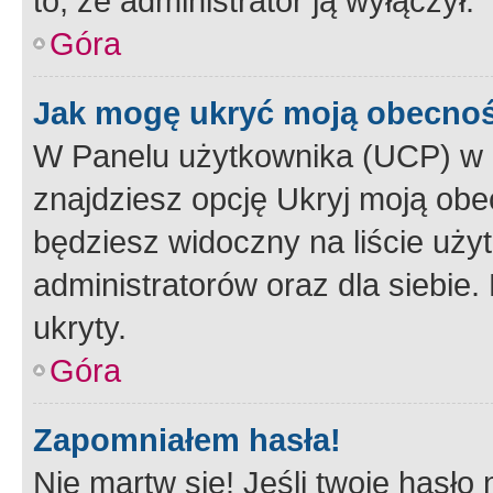
to, że administrator ją wyłączył.
Góra
Jak mogę ukryć moją obecno
W Panelu użytkownika (UCP) w 
znajdziesz opcję Ukryj moją obe
będziesz widoczny na liście użyt
administratorów oraz dla siebie.
ukryty.
Góra
Zapomniałem hasła!
Nie martw się! Jeśli twoje hasło