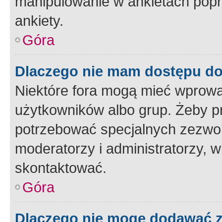
manipulowanie w ankietach popr
ankiety.
Góra
Dlaczego nie mam dostępu d
Niektóre fora mogą mieć wprowa
użytkowników albo grup. Żeby pr
potrzebować specjalnych zezwole
moderatorzy i administratorzy, w
skontaktować.
Góra
Dlaczego nie mogę dodawać 