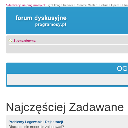
Aktualizacje na programosy.pl
:
Light Image Resizer
•
Rename Master
•
Helium
•
Opera
•
Chr
Strona główna
OG
Najczęściej Zadawane 
Problemy Logowania i Rejestracji
Dlaczego nie mogę się zalogować?