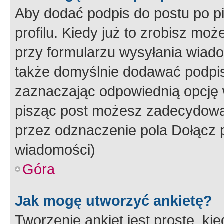
Aby dodać podpis do postu po 
profilu. Kiedy już to zrobisz m
przy formularzu wysyłania wiad
także domyślnie dodawać podpi
zaznaczając odpowiednią opcję 
pisząc post możesz zadecydowa
przez odznaczenie pola Dołącz 
wiadomości)
Góra
Jak mogę utworzyć ankietę?
Tworzenie ankiet jest proste, ki