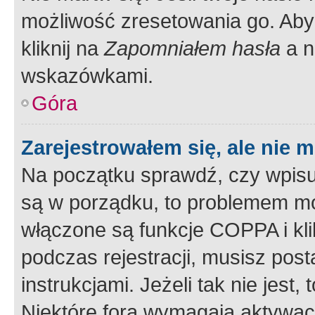
możliwość zresetowania go. Aby 
kliknij na
Zapomniałem hasła
a n
wskazówkami.
Góra
Zarejestrowałem się, ale nie 
Na początku sprawdź, czy wpisuj
są w porządku, to problemem mo
włączone są funkcje COPPA i kl
podczas rejestracji, musisz pos
instrukcjami. Jeżeli tak nie jes
Niektóre fora wymagają aktywac