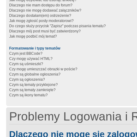
Jak mogę edytować lub usunąć ankietę?
Dlaczego nie mam dostępu do forum?
Dlaczego nie mogę dodawać załączników?
Dlaczego dostałam(em) ostrzeżenie?
Jak mogę zgłosić posty moderatorowi?
Do czego służy przycisk "Zapisz" podczas pisania tematu?
Dlaczego mój post musi być zatwierdzony?
Jak mogę podbić mój temat?
Formatowanie i typy tematów
Czym jest BBCode?
Czy mogę używać HTML?
Czym są uśmieszki?
Czy mogę umieszczać obrazki w poście?
Czym są globalne ogłoszenia?
Czym są ogłoszenia?
Czym są tematy przyklejone?
Czym są tematy zamknięte?
Czym są ikony tematu?
Problemy Logowania i R
Dlaczego nie mogę się zalog