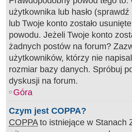
Prawdopodobny powód tego to:
użytkownika lub hasło (sprawdź e
lub Twoje konto zostało usunięte
powodu. Jeżeli Twoje konto zost
żadnych postów na forum? Zazw
użytkowników, którzy nie napisa
rozmiar bazy danych. Spróbuj po
dyskusji na forum.
Góra
Czym jest COPPA?
COPPA
to istniejące w Stanach