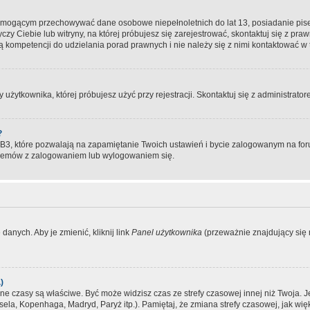
, mogącym przechowywać dane osobowe niepełnoletnich do lat 13, posiadanie pi
yczy Ciebie lub witryny, na której próbujesz się zarejestrować, skontaktuj się z pr
 kompetencji do udzielania porad prawnych i nie należy się z nimi kontaktować w te
użytkownika, której próbujesz użyć przy rejestracji. Skontaktuj się z administrat
?
, które pozwalają na zapamiętanie Twoich ustawień i bycie zalogowanym na forum
blemów z zalogowaniem lub wylogowaniem się.
danych. Aby je zmienić, kliknij link
Panel użytkownika
(przeważnie znajdujący się n
)
czasy są właściwe. Być może widzisz czas ze strefy czasowej innej niż Twoja. Jeże
sela, Kopenhaga, Madryd, Paryż itp.). Pamiętaj, że zmiana strefy czasowej, jak 