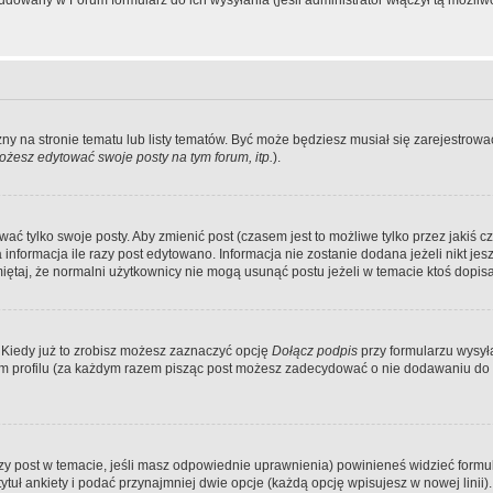
dowany w Forum formularz do ich wysyłania (jeśli administrator włączył tą możliw
zny na stronie tematu lub listy tematów. Być może będziesz musiał się zarejestr
żesz edytować swoje posty na tym forum, itp.
).
 tylko swoje posty. Aby zmienić post (czasem jest to możliwe tylko przez jakiś cz
informacja ile razy post edytowano. Informacja nie zostanie dodana jeżeli nikt je
iętaj, że normalni użytkownicy nie mogą usunąć postu jeżeli w temacie ktoś dopisał
 Kiedy już to zrobisz możesz zaznaczyć opcję
Dołącz podpis
przy formularzu wysy
m profilu (za każdym razem pisząc post możesz zadecydować o nie dodawaniu do 
wszy post w temacie, jeśli masz odpowiednie uprawnienia) powinieneś widzieć formu
uł ankiety i podać przynajmniej dwie opcje (każdą opcję wpisujesz w nowej linii).