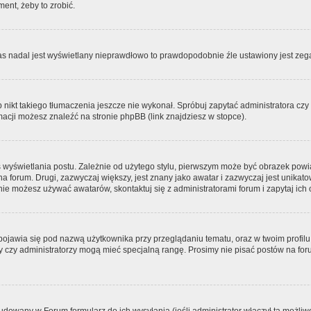
ment, żeby to zrobić.
zas nadal jest wyświetlany nieprawdłowo to prawdopodobnie źle ustawiony jest zega
ikt takiego tłumaczenia jeszcze nie wykonał. Spróbuj zapytać administratora czy m
acji możesz znaleźć na stronie phpBB (link znajdziesz w stopce).
 wyświetlania postu. Zależnie od użytego stylu, pierwszym może być obrazek pow
 na forum. Drugi, zazwyczaj większy, jest znany jako awatar i zazwyczaj jest unik
ie możesz używać awatarów, skontaktuj się z administratorami forum i zapytaj ich 
pojawia się pod nazwą użytkownika przy przeglądaniu tematu, oraz w twoim profilu
zy czy administratorzy mogą mieć specjalną rangę. Prosimy nie pisać postów na for