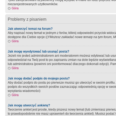
Tylko zarejestrowani użytkownicy mogą wysyłać e-maile do ludzi poprzez wbu
niezarejestrowanych użytkowników.
Góra
Problemy z pisaniem
Jak utworzyć temat na forum?
Aby napisać nowy temat w jednym z forów, kliknij odpowiedni przycisk widoc
dostępne dla Ciebie opcje ((
YMożesz zakładać nowe tematy na tym forum, Mo
Góra
Jak mogę wyedytować lub usunąć posta?
Jeżeli nie jesteś administratorem ani moderatorem możesz edytować lub usuwać
odpowiedział na Twój post to po zapisaniu zmian na dole będzie wyświetlana 
lub administratora (powinni oni poinformować dlaczego dokonali edycji). Pam
Góra
Jak mogę dodać podpis do mojego postu?
Aby dodać podpis do postu po pierwsze musisz go utworzyć w swoim profilu.
podpis do wszystkich swoich postów zaznaczając odpowiednią opcję w swoi
wysyłania wiadomości)
Góra
Jak mogę utworzyć ankietę?
Tworzenie ankiet jest proste, kiedy piszesz nowy temat (lub zmieniasz pier
to prawdopodobnie nie masz uprawnień do tworzenia ankiet). Musisz podać tyt