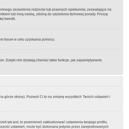
semnego zezwolenia rodziców lub prawnych opiekunów, zezwalające na
awnikiem lub inną osobą, zdolną do udzielenia fachowej porady. Proszę
j kwestii.
orem forum w celu uzyskania pomocy.
. Dzięki nim działają również takie funkcje, jak zapamiętywanie
a górze strony). Pozwoli Ci to na zmianę wszystkich Twoich ustawień i
li tak jest, to powinieneś zaktualizować ustawienia twojego profilu,
większość ustawień, może być dokonana jedynie przez zarejestrowanych