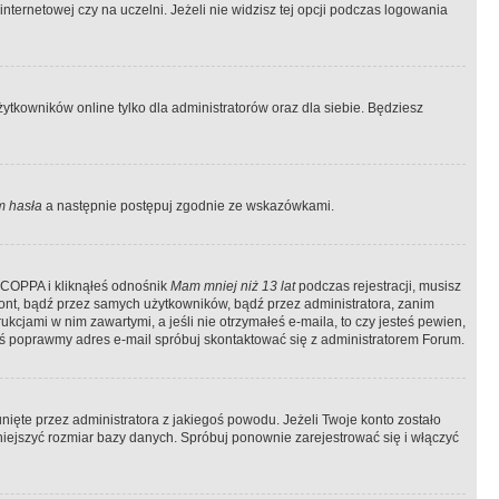
ternetowej czy na uczelni. Jeżeli nie widzisz tej opcji podczas logowania
tkowników online tylko dla administratorów oraz dla siebie. Będziesz
 hasła
a następnie postępuj zgodnie ze wskazówkami.
e COPPA i kliknąłeś odnośnik
Mam mniej niż 13 lat
podczas rejestracji, musisz
kont, bądź przez samych użytkowników, bądź przez administratora, zanim
cjami w nim zawartymi, a jeśli nie otrzymałeś e-maila, to czy jesteś pewien,
ś poprawmy adres e-mail spróbuj skontaktować się z administratorem Forum.
ięte przez administratora z jakiegoś powodu. Jeżeli Twoje konto zostało
iejszyć rozmiar bazy danych. Spróbuj ponownie zarejestrować się i włączyć