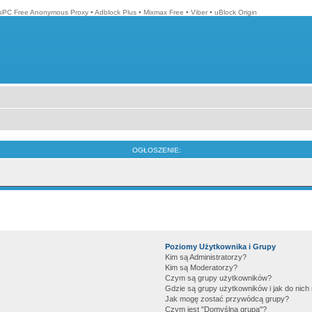
isPC Free Anonymous Proxy
•
Adblock Plus
•
Mixmax Free
•
Viber
•
uBlock Origin
OGŁOSZENIE:
Poziomy Użytkownika i Grupy
Kim są Administratorzy?
Kim są Moderatorzy?
Czym są grupy użytkowników?
Gdzie są grupy użytkowników i jak do nic
Jak mogę zostać przywódcą grupy?
Czym jest "Domyślna grupa"?