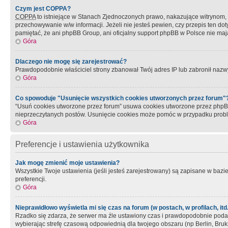
Czym jest COPPA?
COPPA
to istniejące w Stanach Zjednoczonych prawo, nakazujące witrynom
przechowywanie w/w informacji. Jeżeli nie jesteś pewien, czy przepis ten dot
pamiętać, że ani phpBB Group, ani oficjalny support phpBB w Polsce nie mają
Góra
Dlaczego nie mogę się zarejestrować?
Prawdopodobnie właściciel strony zbanował Twój adres IP lub zabronił nazwy 
Góra
Co spowoduje "Usunięcie wszystkich cookies utworzonych przez forum"
“Usuń cookies utworzone przez forum” usuwa cookies utworzone przez phpBB3
nieprzeczytanych postów. Usunięcie cookies może pomóc w przypadku pro
Góra
Preferencje i ustawienia użytkownika
Jak mogę zmienić moje ustawienia?
Wszystkie Twoje ustawienia (jeśli jesteś zarejestrowany) są zapisane w bazie 
preferencji.
Góra
Nieprawidłowo wyświetla mi się czas na forum (w postach, w profilach, itd.
Rzadko się zdarza, że serwer ma źle ustawiony czas i prawdopodobnie podane 
wybierając strefę czasową odpowiednią dla twojego obszaru (np Berlin, Bruk