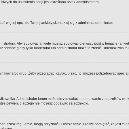
iwych do ustawienia opcji jest określana przez administratora.
dać więcej opcji do Twojej ankiety skontaktuj się z administratorem forum.
nistratora. Aby edytować ankietę musisz edytować pierwszy post w temacie (ankieta
y już oddane głosy tylko moderator lub administrator może to zrobić. Uniemożliwia
ków albo grup. Żeby przeglądać, czytać, pisać, itd. możesz potrzebować specjalny
ytkownika. Administrator forum może nie zezwalać na dodawanie załączników w o
 jesteś pewien, dlaczego nie możesz dodawać załączników.
e naruszasz regulamin, mogą przyznać Ci ostrzeżenie. Proszę pamiętać, że jest to d
tratorem.