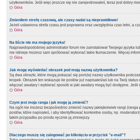
użytkowników. Jeśli więc jeszcze się nie zarejestrowałeś, teraz jest dobry mo
Góra
Zmieniłem strefę czasową, ale czasy nadal są nieprawidłowe!
Jeżeli ustawiona strefa czasu jest poprawna oraz uwzględnia czas letni, a c
Góra
Na liście nie ma mojego języka!
Najprawdopodobniej administrator forum nie zainstalował Twojego języka lub n
nie istnieje możesz sam spróbować wykonać takie tłumaczenie. Więcej inform
Góra
Jak mogę wyświetlać obrazek pod moją nazwą użytkownika?
Są dwa obrazki, które mogą pokazać się poniżej nazwy użytkownika podczas
kropek. Obrazek ten wskazuje ile postów już napisałeś/aś lub na Twój status
włączać awatary i wybierać sposób w jaki awatary mogą być dostępne. Jeśli n
Góra
Czym jest moja ranga i jak mogę ją zmienić?
Na ogół nie możesz bezpośrednio zmienić nazwy jakiejkolwiek rangi (ranga 
postów, które napisałeś, i aby identyfikować konkretne osoby, np. moderator
takim przypadku po prostu ręcznie ją zmniejszy.
Góra
Dlaczego muszę się zalogować po kliknięciu w przycisk "e-mail"?