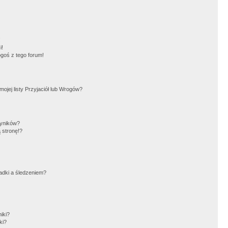
!
i!
goś z tego forum!
jej listy Przyjaciół lub Wrogów?
wyników?
 stronę!?
adki a śledzeniem?
iki?
ki?