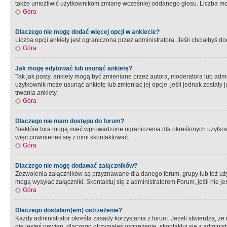
także umożliwić użytkownikom zmianę wcześniej oddanego głosu. Liczba możl
Góra
Dlaczego nie mogę dodać więcej opcji w ankiecie?
Liczba opcji ankiety jest ograniczona przez administratora. Jeśli chciałbyś do
Góra
Jak mogę edytować lub usunąć ankietę?
Tak jak posty, ankiety mogą być zmieniane przez autora, moderatora lub admi
użytkownik może usunąć ankietę lub zmieniać jej opcje, jeśli jednak został
trwania ankiety.
Góra
Dlaczego nie mam dostępu do forum?
Niektóre fora mogą mieć wprowadzone ograniczenia dla określonych użytkowni
więc powinieneś się z nimi skontaktować.
Góra
Dlaczego nie mogę dodawać załączników?
Zezwolenia załączników są przyznawane dla danego forum, grupy lub też uż
mogą wysyłać załączniki. Skontaktuj się z administratorem Forum, jeśli nie
Góra
Dlaczego dostałam(em) ostrzeżenie?
Każdy administrator określa zasady korzystania z forum. Jeżeli stwierdzą, ż
nie jesteś pewien, dlaczego otrzymałeś ostrzeżenie, skontaktuj sie z adminis