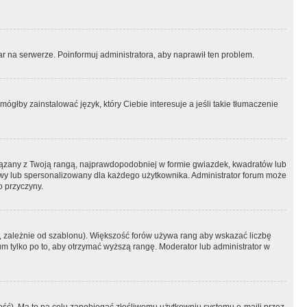
r na serwerze. Poinformuj administratora, aby naprawił ten problem.
ógłby zainstalować język, który Ciebie interesuje a jeśli takie tłumaczenie
iązany z Twoją rangą, najprawdopodobniej w formie gwiazdek, kwadratów lub
atowy lub spersonalizowany dla każdego użytkownika. Administrator forum może
o przyczyny.
, zależnie od szablonu). Większość forów używa rang aby wskazać liczbę
um tylko po to, aby otrzymać wyższą rangę. Moderator lub administrator w