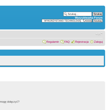
Wyszukiwarka Forum
Regulamin
FAQ
Rejestracja
Zaloguj
h mogę dołączyć?