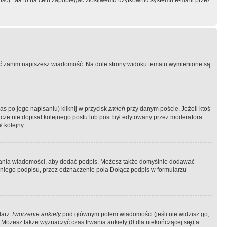
ość). Ma to na celu zapobiegać złośliwemu użytkowniu systemu e-maili przez
ować zanim napiszesz wiadomość. Na dole strony widoku tematu wymienione są
as po jego napisaniu) kliknij w przycisk
zmień
przy danym poście. Jeżeli ktoś
szcze nie dopisał kolejnego postu lub post był edytowany przez moderatora
 kolejny.
łania wiadomości, aby dodać podpis. Możesz także domyślnie dodawać
niego podpisu, przez odznaczenie pola Dołącz podpis w formularzu
larz
Tworzenie ankiety
pod głównym polem wiadomości (jeśli nie widzisz go,
 Możesz także wyznaczyć czas trwania ankiety (0 dla niekończącej się) a