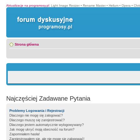
Aktualizacje na programosy.pl
:
Light Image Resizer
•
Rename Master
•
Helium
•
Opera
•
Chr
Strona główna
Najczęściej Zadawane Pytania
Problemy Logowania i Rejestracji
Dlaczego nie mogę się zalogować?
Dlaczego muszę się zarejestrować?
Dlaczego jestem automatycznie wylogowywany?
Jak mogę ukryć moją obecność na forum?
Zapomniałem hasła!
Zarejestrowałem się, ale nie mogę się zalogować!