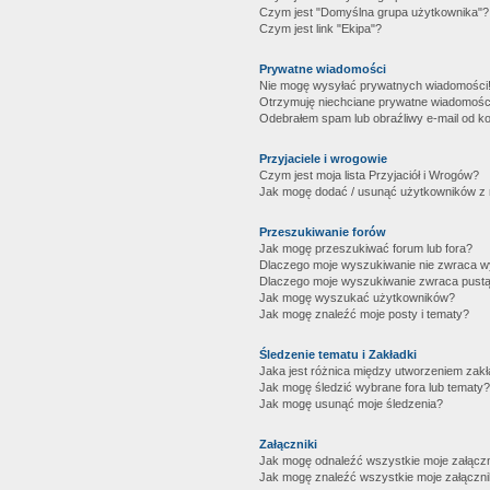
Czym jest "Domyślna grupa użytkownika"?
Czym jest link "Ekipa"?
Prywatne wiadomości
Nie mogę wysyłać prywatnych wiadomości
Otrzymuję niechciane prywatne wiadomośc
Odebrałem spam lub obraźliwy e-mail od ko
Przyjaciele i wrogowie
Czym jest moja lista Przyjaciół i Wrogów?
Jak mogę dodać / usunąć użytkowników z mo
Przeszukiwanie forów
Jak mogę przeszukiwać forum lub fora?
Dlaczego moje wyszukiwanie nie zwraca 
Dlaczego moje wyszukiwanie zwraca pustą
Jak mogę wyszukać użytkowników?
Jak mogę znaleźć moje posty i tematy?
Śledzenie tematu i Zakładki
Jaka jest różnica między utworzeniem zakł
Jak mogę śledzić wybrane fora lub tematy?
Jak mogę usunąć moje śledzenia?
Załączniki
Jak mogę odnaleźć wszystkie moje załączn
Jak mogę znaleźć wszystkie moje załączni