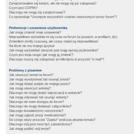
Zarejestrowałem się kiedyś, ale nie mogę się już zalogować!
Czym jest COPPA?
Dlaczego nie mogę się zarejestrować?
Co spowoduje "Usunięcie wszystkich cookies utworzonych przez forum"?
Preferencje i ustawienia użytkownika
Jak mogę zmienić moje ustawienia?
Nieprawidłowo wyświetla mi się czas na forum (w postach, w profilach, itd.)
Zmieniłem strefę czasową, ale czasy nadal są nieprawidłowe!
Na liście nie ma mojego języka!
Jak mogę wyświetlać obrazek pod moją nazwą użytkownika?
Czym jest moja ranga i jak mogę ją zmienić?
Dlaczego muszę się zalogować po kliknięciu w przycisk "e-mail"?
Problemy z pisaniem
Jak utworzyć temat na forum?
Jak mogę wyedytować lub usunąć posta?
Jak mogę dodać podpis do mojego postu?
Jak mogę utworzyć ankietę?
Dlaczego nie mogę dodać więcej opcji w ankiecie?
Jak mogę edytować lub usunąć ankietę?
Dlaczego nie mam dostępu do forum?
Dlaczego nie mogę dodawać załączników?
Dlaczego dostałam(em) ostrzeżenie?
Jak mogę zgłosić posty moderatorowi?
Do czego służy przycisk "Zapisz" podczas pisania tematu?
Dlaczego mój post musi być zatwierdzony?
Jak mogę podbić mój temat?