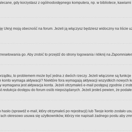
ecane, gdy korzystasz z ogólnodostępnego komputera, np. w bibliotece, kawiarni in
Ukryj moją obecność na forum. Jeżeli ją włączysz będziesz widoczny na liście uży
resetowania go. Aby zrobić to przejdź do strony logowania i kliknij na
Zapomniałem
porządku, to problemem może być jedna z dwóch rzeczy. Jeżeli włączone są funkcj
twoje konto wymaga aktywacji? Niektóre fora wymagają aktywacji wszystkich nowych 
wymagana jest aktywacja konta. Jeżeli otrzymałeś e-mail postępuj zgodnie z instruk
st
redukcja
dostępu do forum osób niepożądanych. Jeżeli jesteś pewien, że podałe
o (sprawdź e-mail, który otrzymałeś po rejestracji) lub Twoje konto zostało usun
rach okresowo usuwa się użytkowników, którzy nie napisali żadnego postu aby zmn