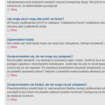
zalogowanym przy kolejnych wizytach zaznacz powyższą opcję. Nie jest to zal
oznacza to, że administrator ją wyłączył.
Góra
Jak mogę ukryć moją obecność na forum?
W Panelu użytkownika (UCP) w zakładce “Ustawienia Forum” znajdziesz opcję 
zliczany jako użytkownik ukryty.
Góra
Zapomniałem hasła!
Nie martw się! Jeśli twoje hasło nie może byc odzyskane, istnieje możliwość z
Góra
Zarejestrowałem się, ale nie mogę się zalogować!
Na początku sprawdź, czy wpisujesz poprawny login i hasło. Jeżeli te są w 
postąpić zgodnie z otrzymanymi instrukcjami. Jeżeli tak nie jest, to może 
można się na nie logować. Po rejestracji powinieneś otrzymać wiadomość czy 
że podałeś poprawny adres? Jednym z powodów wykorzystania aktywacji je
Góra
Zarejestrowałem się kiedyś, ale nie mogę się już zalogować!
Prawdopodobny powód tego to: wprowadzasz błędna nazwę użytkownika lub hasł
usunięte to być może nie pisałeś żadnych postów na forum? Zazwyczaj na fo
do dyskusji na forum.
Góra