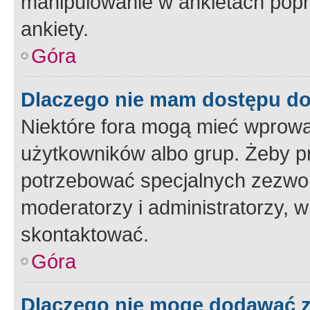
manipulowanie w ankietach popr
ankiety.
Góra
Dlaczego nie mam dostępu d
Niektóre fora mogą mieć wprowa
użytkowników albo grup. Żeby pr
potrzebować specjalnych zezwole
moderatorzy i administratorzy, w
skontaktować.
Góra
Dlaczego nie mogę dodawać 