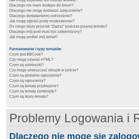
Jak mogę edytować lub usunąć ankietę?
Dlaczego nie mam dostępu do forum?
Dlaczego nie mogę dodawać załączników?
Dlaczego dostałam(em) ostrzeżenie?
Jak mogę zgłosić posty moderatorowi?
Do czego służy przycisk "Zapisz" podczas pisania tematu?
Dlaczego mój post musi być zatwierdzony?
Jak mogę podbić mój temat?
Formatowanie i typy tematów
Czym jest BBCode?
Czy mogę używać HTML?
Czym są uśmieszki?
Czy mogę umieszczać obrazki w poście?
Czym są globalne ogłoszenia?
Czym są ogłoszenia?
Czym są tematy przyklejone?
Czym są tematy zamknięte?
Czym są ikony tematu?
Problemy Logowania i R
Dlaczego nie mogę się zalog