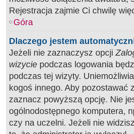
Rejestracja zajmie Ci chwilę wi
Góra
Dlaczego jestem automatycz
Jeżeli nie zaznaczysz opcji
Zalo
wizycie
podczas logowania będzi
podczas tej wizyty. Uniemożliwi
kogoś innego. Aby pozostawać 
zaznacz powyższą opcję. Nie jes
ogólnodostępnego komputera, np.
czy na uczelni. Jeżeli nie widzi