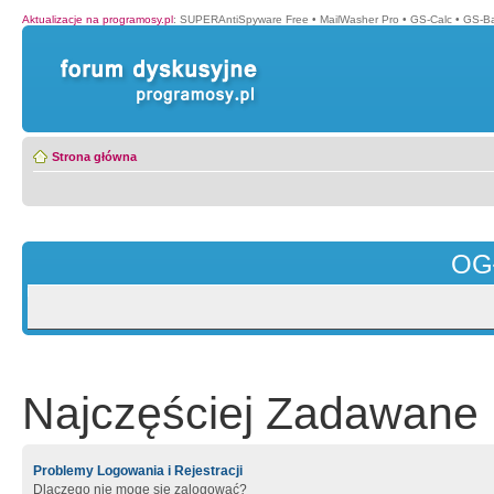
Aktualizacje na programosy.pl
:
SUPERAntiSpyware Free
•
MailWasher Pro
•
GS-Calc
•
GS-B
Strona główna
OG
Najczęściej Zadawane 
Problemy Logowania i Rejestracji
Dlaczego nie mogę się zalogować?