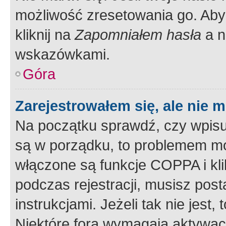
możliwość zresetowania go. Aby 
kliknij na
Zapomniałem hasła
a n
wskazówkami.
Góra
Zarejestrowałem się, ale nie 
Na początku sprawdź, czy wpisuj
są w porządku, to problemem mo
włączone są funkcje COPPA i kl
podczas rejestracji, musisz pos
instrukcjami. Jeżeli tak nie jes
Niektóre fora wymagają aktywac