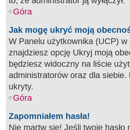
to, że administrator ją wyłączył.
Góra
Jak mogę ukryć moją obecno
W Panelu użytkownika (UCP) w 
znajdziesz opcję Ukryj moją obe
będziesz widoczny na liście użyt
administratorów oraz dla siebie.
ukryty.
Góra
Zapomniałem hasła!
Nie martw się! Jeśli twoje hasło