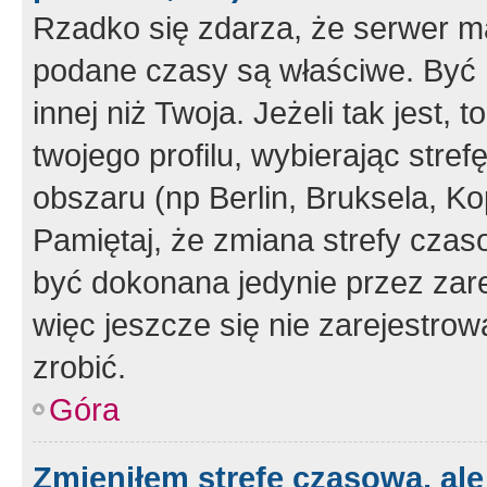
Rzadko się zdarza, że serwer m
podane czasy są właściwe. Być 
innej niż Twoja. Jeżeli tak jest,
twojego profilu, wybierając str
obszaru (np Berlin, Bruksela, Ko
Pamiętaj, że zmiana strefy czas
być dokonana jedynie przez zar
więc jeszcze się nie zarejestrow
zrobić.
Góra
Zmieniłem strefę czasową, ale