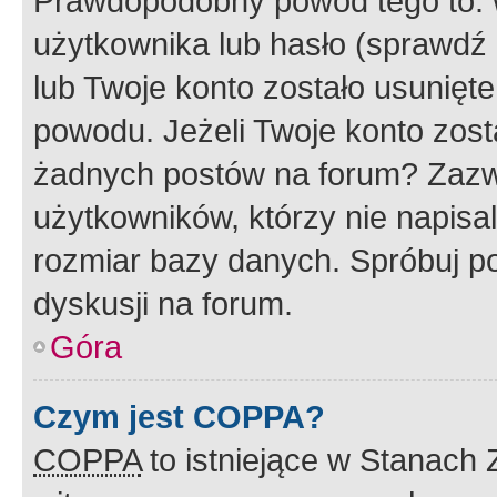
Prawdopodobny powód tego to:
użytkownika lub hasło (sprawdź e
lub Twoje konto zostało usunięte
powodu. Jeżeli Twoje konto zost
żadnych postów na forum? Zazw
użytkowników, którzy nie napisa
rozmiar bazy danych. Spróbuj po
dyskusji na forum.
Góra
Czym jest COPPA?
COPPA
to istniejące w Stanach