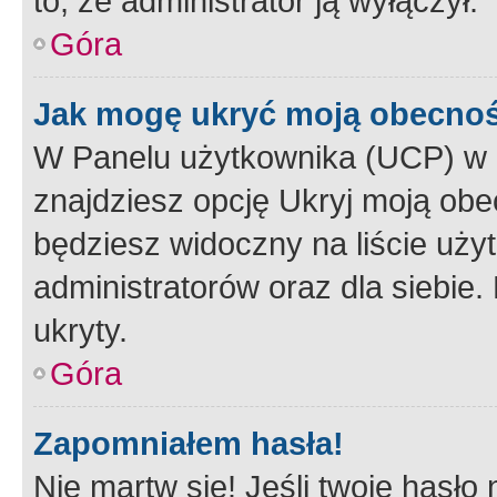
to, że administrator ją wyłączył.
Góra
Jak mogę ukryć moją obecno
W Panelu użytkownika (UCP) w 
znajdziesz opcję Ukryj moją obe
będziesz widoczny na liście użyt
administratorów oraz dla siebie.
ukryty.
Góra
Zapomniałem hasła!
Nie martw się! Jeśli twoje hasło