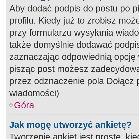
Aby dodać podpis do postu po 
profilu. Kiedy już to zrobisz m
przy formularzu wysyłania wiad
także domyślnie dodawać podpi
zaznaczając odpowiednią opcję 
pisząc post możesz zadecydowa
przez odznaczenie pola Dołącz 
wiadomości)
Góra
Jak mogę utworzyć ankietę?
Tworzenie ankiet jest proste, ki