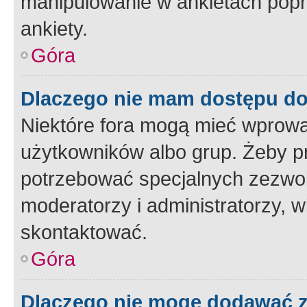
manipulowanie w ankietach popr
ankiety.
Góra
Dlaczego nie mam dostępu d
Niektóre fora mogą mieć wprowa
użytkowników albo grup. Żeby pr
potrzebować specjalnych zezwole
moderatorzy i administratorzy, w
skontaktować.
Góra
Dlaczego nie mogę dodawać 