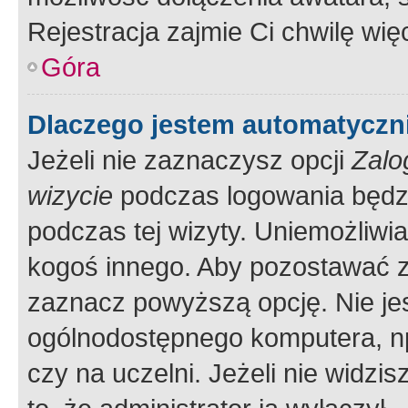
Rejestracja zajmie Ci chwilę wi
Góra
Dlaczego jestem automatycz
Jeżeli nie zaznaczysz opcji
Zalo
wizycie
podczas logowania będzi
podczas tej wizyty. Uniemożliwi
kogoś innego. Aby pozostawać 
zaznacz powyższą opcję. Nie jes
ogólnodostępnego komputera, np.
czy na uczelni. Jeżeli nie widzi