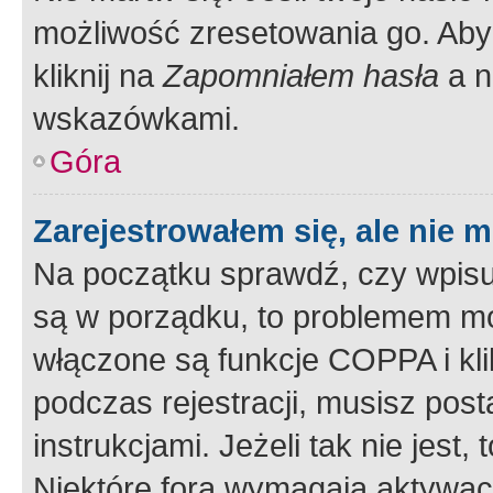
możliwość zresetowania go. Aby 
kliknij na
Zapomniałem hasła
a n
wskazówkami.
Góra
Zarejestrowałem się, ale nie 
Na początku sprawdź, czy wpisuj
są w porządku, to problemem mo
włączone są funkcje COPPA i kl
podczas rejestracji, musisz pos
instrukcjami. Jeżeli tak nie jes
Niektóre fora wymagają aktywac