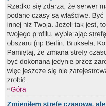
Rzadko się zdarza, że serwer m
podane czasy są właściwe. Być 
innej niż Twoja. Jeżeli tak jest,
twojego profilu, wybierając str
obszaru (np Berlin, Bruksela, Ko
Pamiętaj, że zmiana strefy czas
być dokonana jedynie przez zar
więc jeszcze się nie zarejestrow
zrobić.
Góra
Zmieniłem strefę czasową, ale