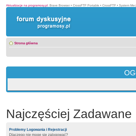
Aktualizacje na programosy.pl
:
Brave Browser
•
CrossFTP Portable
•
CrossFTP
•
System Mec
Strona główna
OG
Najczęściej Zadawane 
Problemy Logowania i Rejestracji
Dlaczego nie mogę się zalogować?