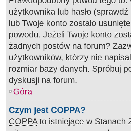
Prawdopodobny powód tego to:
użytkownika lub hasło (sprawdź e
lub Twoje konto zostało usunięte
powodu. Jeżeli Twoje konto zost
żadnych postów na forum? Zazw
użytkowników, którzy nie napisa
rozmiar bazy danych. Spróbuj po
dyskusji na forum.
Góra
Czym jest COPPA?
COPPA
to istniejące w Stanach