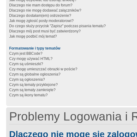
Jak mogę edytować lub usunąć ankietę?
Dlaczego nie mam dostępu do forum?
Dlaczego nie mogę dodawać załączników?
Dlaczego dostałam(em) ostrzeżenie?
Jak mogę zgłosić posty moderatorowi?
Do czego służy przycisk "Zapisz" podczas pisania tematu?
Dlaczego mój post musi być zatwierdzony?
Jak mogę podbić mój temat?
Formatowanie i typy tematów
Czym jest BBCode?
Czy mogę używać HTML?
Czym są uśmieszki?
Czy mogę umieszczać obrazki w poście?
Czym są globalne ogłoszenia?
Czym są ogłoszenia?
Czym są tematy przyklejone?
Czym są tematy zamknięte?
Czym są ikony tematu?
Problemy Logowania i R
Dlaczego nie mogę się zalog