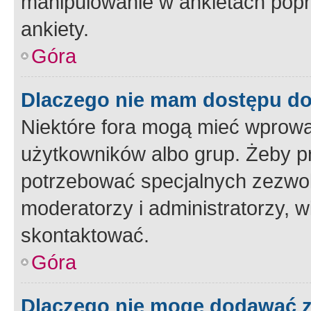
manipulowanie w ankietach popr
ankiety.
Góra
Dlaczego nie mam dostępu d
Niektóre fora mogą mieć wprowa
użytkowników albo grup. Żeby pr
potrzebować specjalnych zezwole
moderatorzy i administratorzy, w
skontaktować.
Góra
Dlaczego nie mogę dodawać 