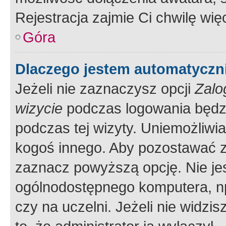
Rejestracja zajmie Ci chwilę wi
Góra
Dlaczego jestem automatycz
Jeżeli nie zaznaczysz opcji
Zalo
wizycie
podczas logowania będzi
podczas tej wizyty. Uniemożliwi
kogoś innego. Aby pozostawać 
zaznacz powyższą opcję. Nie jes
ogólnodostępnego komputera, np.
czy na uczelni. Jeżeli nie widzi