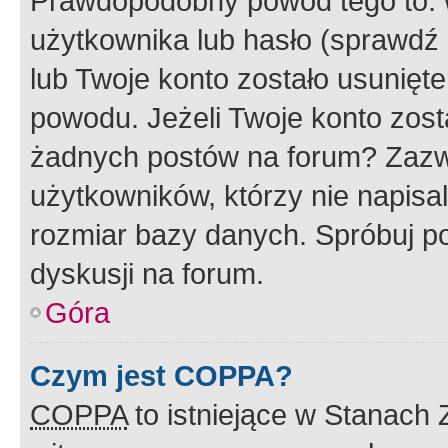
Prawdopodobny powód tego to:
użytkownika lub hasło (sprawdź e
lub Twoje konto zostało usunięte
powodu. Jeżeli Twoje konto zost
żadnych postów na forum? Zazw
użytkowników, którzy nie napisa
rozmiar bazy danych. Spróbuj po
dyskusji na forum.
Góra
Czym jest COPPA?
COPPA
to istniejące w Stanach