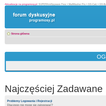
Aktualizacje na programosy.pl
:
SUPERAntiSpyware Free
•
MailWasher Pro
•
GS-Calc
•
GS-B
Strona główna
OG
Najczęściej Zadawane 
Problemy Logowania i Rejestracji
Dlaczego nie mogę się zalogować?