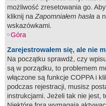
możliwość zresetowania go. Aby 
kliknij na
Zapomniałem hasła
a n
wskazówkami.
Góra
Zarejestrowałem się, ale nie 
Na początku sprawdź, czy wpisuj
są w porządku, to problemem mo
włączone są funkcje COPPA i kl
podczas rejestracji, musisz pos
instrukcjami. Jeżeli tak nie jes
Niektóre fora wymagają aktywac