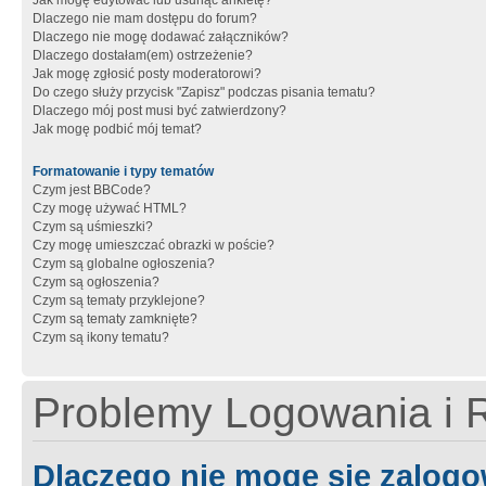
Jak mogę edytować lub usunąć ankietę?
Dlaczego nie mam dostępu do forum?
Dlaczego nie mogę dodawać załączników?
Dlaczego dostałam(em) ostrzeżenie?
Jak mogę zgłosić posty moderatorowi?
Do czego służy przycisk "Zapisz" podczas pisania tematu?
Dlaczego mój post musi być zatwierdzony?
Jak mogę podbić mój temat?
Formatowanie i typy tematów
Czym jest BBCode?
Czy mogę używać HTML?
Czym są uśmieszki?
Czy mogę umieszczać obrazki w poście?
Czym są globalne ogłoszenia?
Czym są ogłoszenia?
Czym są tematy przyklejone?
Czym są tematy zamknięte?
Czym są ikony tematu?
Problemy Logowania i R
Dlaczego nie mogę się zalog