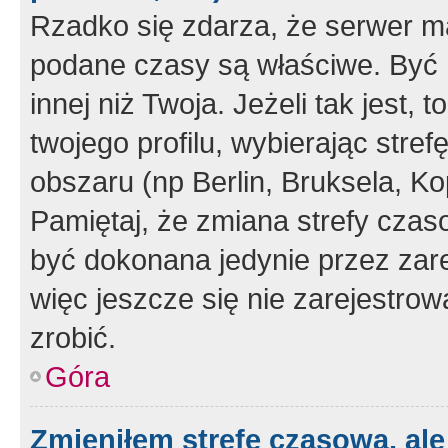
Rzadko się zdarza, że serwer m
podane czasy są właściwe. Być 
innej niż Twoja. Jeżeli tak jest,
twojego profilu, wybierając str
obszaru (np Berlin, Bruksela, Ko
Pamiętaj, że zmiana strefy czas
być dokonana jedynie przez zar
więc jeszcze się nie zarejestrow
zrobić.
Góra
Zmieniłem strefę czasową, ale