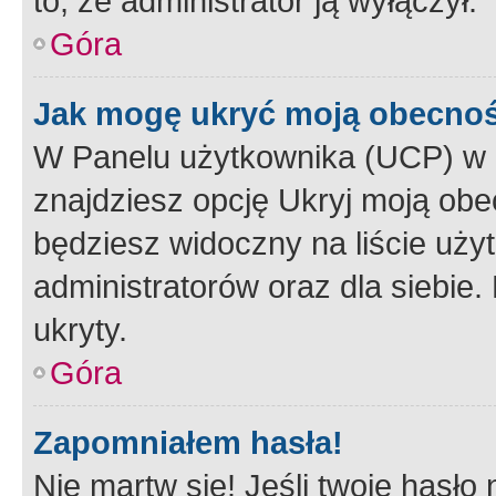
to, że administrator ją wyłączył.
Góra
Jak mogę ukryć moją obecno
W Panelu użytkownika (UCP) w 
znajdziesz opcję Ukryj moją obe
będziesz widoczny na liście użyt
administratorów oraz dla siebie.
ukryty.
Góra
Zapomniałem hasła!
Nie martw się! Jeśli twoje hasło