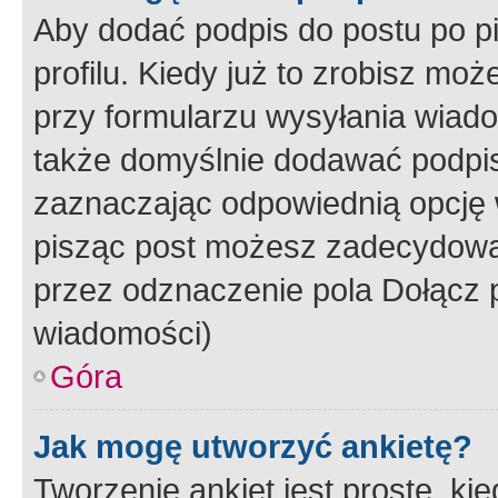
Aby dodać podpis do postu po 
profilu. Kiedy już to zrobisz m
przy formularzu wysyłania wiad
także domyślnie dodawać podpi
zaznaczając odpowiednią opcję 
pisząc post możesz zadecydowa
przez odznaczenie pola Dołącz 
wiadomości)
Góra
Jak mogę utworzyć ankietę?
Tworzenie ankiet jest proste, ki