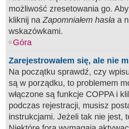
możliwość zresetowania go. Aby 
kliknij na
Zapomniałem hasła
a n
wskazówkami.
Góra
Zarejestrowałem się, ale nie 
Na początku sprawdź, czy wpisuj
są w porządku, to problemem mo
włączone są funkcje COPPA i kl
podczas rejestracji, musisz pos
instrukcjami. Jeżeli tak nie jes
Niektóre fora wymagają aktywac