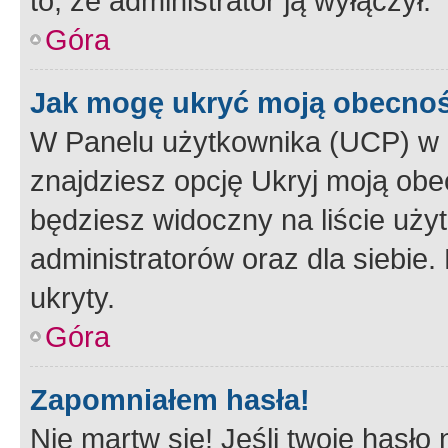
to, że administrator ją wyłączył.
Góra
Jak mogę ukryć moją obecno
W Panelu użytkownika (UCP) w 
znajdziesz opcję Ukryj moją obe
będziesz widoczny na liście użyt
administratorów oraz dla siebie.
ukryty.
Góra
Zapomniałem hasła!
Nie martw się! Jeśli twoje hasło