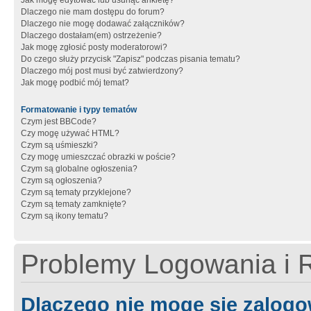
Jak mogę edytować lub usunąć ankietę?
Dlaczego nie mam dostępu do forum?
Dlaczego nie mogę dodawać załączników?
Dlaczego dostałam(em) ostrzeżenie?
Jak mogę zgłosić posty moderatorowi?
Do czego służy przycisk "Zapisz" podczas pisania tematu?
Dlaczego mój post musi być zatwierdzony?
Jak mogę podbić mój temat?
Formatowanie i typy tematów
Czym jest BBCode?
Czy mogę używać HTML?
Czym są uśmieszki?
Czy mogę umieszczać obrazki w poście?
Czym są globalne ogłoszenia?
Czym są ogłoszenia?
Czym są tematy przyklejone?
Czym są tematy zamknięte?
Czym są ikony tematu?
Problemy Logowania i R
Dlaczego nie mogę się zalog