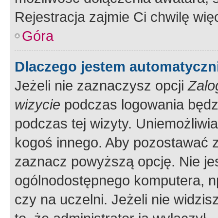
Rejestracja zajmie Ci chwilę wi
Góra
Dlaczego jestem automatycz
Jeżeli nie zaznaczysz opcji
Zalo
wizycie
podczas logowania będzi
podczas tej wizyty. Uniemożliwi
kogoś innego. Aby pozostawać 
zaznacz powyższą opcję. Nie jes
ogólnodostępnego komputera, np.
czy na uczelni. Jeżeli nie widzi