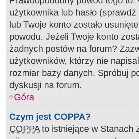
Prawdopodobny powód tego to:
użytkownika lub hasło (sprawdź e
lub Twoje konto zostało usunięte
powodu. Jeżeli Twoje konto zost
żadnych postów na forum? Zazw
użytkowników, którzy nie napisa
rozmiar bazy danych. Spróbuj po
dyskusji na forum.
Góra
Czym jest COPPA?
COPPA
to istniejące w Stanach