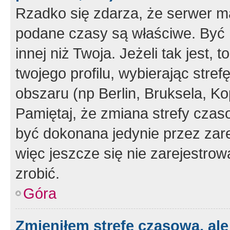
Rzadko się zdarza, że serwer m
podane czasy są właściwe. Być 
innej niż Twoja. Jeżeli tak jest,
twojego profilu, wybierając str
obszaru (np Berlin, Bruksela, Ko
Pamiętaj, że zmiana strefy czas
być dokonana jedynie przez zar
więc jeszcze się nie zarejestrow
zrobić.
Góra
Zmieniłem strefę czasową, ale