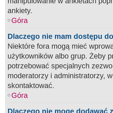
manipulowanie w ankietach popr
ankiety.
Góra
Dlaczego nie mam dostępu d
Niektóre fora mogą mieć wprowa
użytkowników albo grup. Żeby pr
potrzebować specjalnych zezwole
moderatorzy i administratorzy, w
skontaktować.
Góra
Dlaczego nie mogę dodawać 