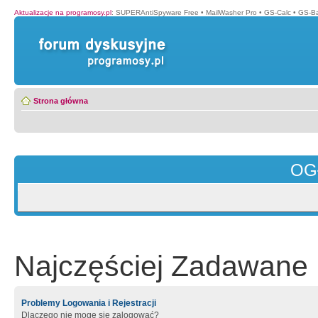
Aktualizacje na programosy.pl
:
SUPERAntiSpyware Free
•
MailWasher Pro
•
GS-Calc
•
GS-B
Strona główna
OG
Najczęściej Zadawane 
Problemy Logowania i Rejestracji
Dlaczego nie mogę się zalogować?