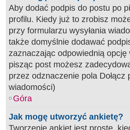
Aby dodać podpis do postu po 
profilu. Kiedy już to zrobisz m
przy formularzu wysyłania wiad
także domyślnie dodawać podpi
zaznaczając odpowiednią opcję 
pisząc post możesz zadecydowa
przez odznaczenie pola Dołącz 
wiadomości)
Góra
Jak mogę utworzyć ankietę?
Tworzenie ankiet jest proste, ki