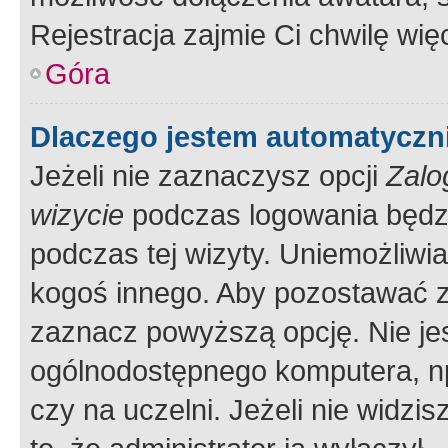
Rejestracja zajmie Ci chwilę wi
Góra
Dlaczego jestem automatycz
Jeżeli nie zaznaczysz opcji
Zalo
wizycie
podczas logowania będzi
podczas tej wizyty. Uniemożliwi
kogoś innego. Aby pozostawać 
zaznacz powyższą opcję. Nie jes
ogólnodostępnego komputera, np.
czy na uczelni. Jeżeli nie widzi