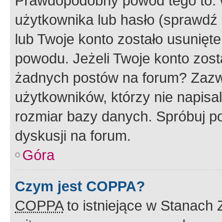
Prawdopodobny powód tego to:
użytkownika lub hasło (sprawdź e
lub Twoje konto zostało usunięte
powodu. Jeżeli Twoje konto zost
żadnych postów na forum? Zazw
użytkowników, którzy nie napisa
rozmiar bazy danych. Spróbuj po
dyskusji na forum.
Góra
Czym jest COPPA?
COPPA
to istniejące w Stanach