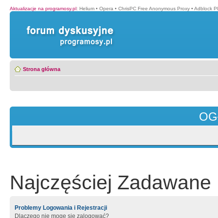
Aktualizacje na programosy.pl
:
Helium
•
Opera
•
ChrisPC Free Anonymous Proxy
•
Adblock P
Strona główna
OG
Najczęściej Zadawane 
Problemy Logowania i Rejestracji
Dlaczego nie mogę się zalogować?