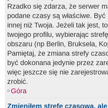
Rzadko się zdarza, że serwer m
podane czasy są właściwe. Być 
innej niż Twoja. Jeżeli tak jest,
twojego profilu, wybierając str
obszaru (np Berlin, Bruksela, Ko
Pamiętaj, że zmiana strefy czas
być dokonana jedynie przez zar
więc jeszcze się nie zarejestrow
zrobić.
Góra
Zmieniłem strefę czasową, ale