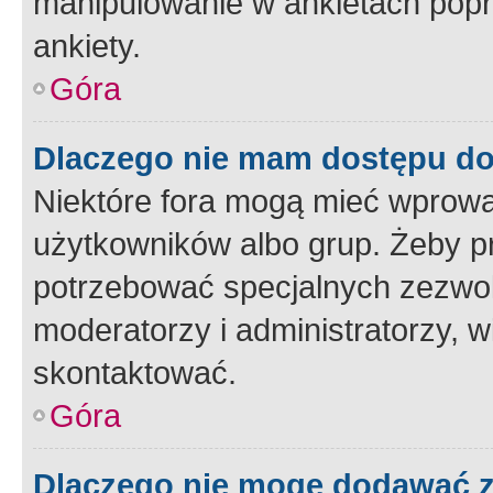
manipulowanie w ankietach popr
ankiety.
Góra
Dlaczego nie mam dostępu d
Niektóre fora mogą mieć wprowa
użytkowników albo grup. Żeby pr
potrzebować specjalnych zezwole
moderatorzy i administratorzy, w
skontaktować.
Góra
Dlaczego nie mogę dodawać 