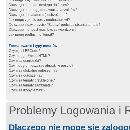
Jak mogę edytować lub usunąć ankietę?
Dlaczego nie mam dostępu do forum?
Dlaczego nie mogę dodawać załączników?
Dlaczego dostałam(em) ostrzeżenie?
Jak mogę zgłosić posty moderatorowi?
Do czego służy przycisk "Zapisz" podczas pisania tematu?
Dlaczego mój post musi być zatwierdzony?
Jak mogę podbić mój temat?
Formatowanie i typy tematów
Czym jest BBCode?
Czy mogę używać HTML?
Czym są uśmieszki?
Czy mogę umieszczać obrazki w poście?
Czym są globalne ogłoszenia?
Czym są ogłoszenia?
Czym są tematy przyklejone?
Czym są tematy zamknięte?
Czym są ikony tematu?
Problemy Logowania i R
Dlaczego nie mogę się zalog