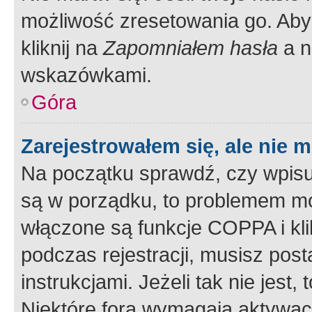
możliwość zresetowania go. Aby 
kliknij na
Zapomniałem hasła
a n
wskazówkami.
Góra
Zarejestrowałem się, ale nie 
Na początku sprawdź, czy wpisuj
są w porządku, to problemem mo
włączone są funkcje COPPA i kl
podczas rejestracji, musisz pos
instrukcjami. Jeżeli tak nie jes
Niektóre fora wymagają aktywac