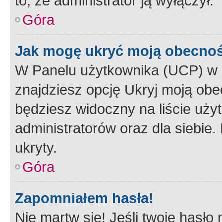
to, że administrator ją wyłączył.
Góra
Jak mogę ukryć moją obecno
W Panelu użytkownika (UCP) w 
znajdziesz opcję Ukryj moją obe
będziesz widoczny na liście użyt
administratorów oraz dla siebie.
ukryty.
Góra
Zapomniałem hasła!
Nie martw się! Jeśli twoje hasło