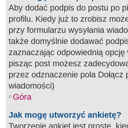
Aby dodać podpis do postu po 
profilu. Kiedy już to zrobisz m
przy formularzu wysyłania wiad
także domyślnie dodawać podpi
zaznaczając odpowiednią opcję 
pisząc post możesz zadecydowa
przez odznaczenie pola Dołącz 
wiadomości)
Góra
Jak mogę utworzyć ankietę?
Tworzenie ankiet jest proste, ki