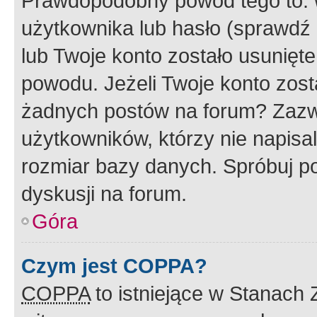
Prawdopodobny powód tego to:
użytkownika lub hasło (sprawdź e
lub Twoje konto zostało usunięte
powodu. Jeżeli Twoje konto zost
żadnych postów na forum? Zazw
użytkowników, którzy nie napisa
rozmiar bazy danych. Spróbuj po
dyskusji na forum.
Góra
Czym jest COPPA?
COPPA
to istniejące w Stanach