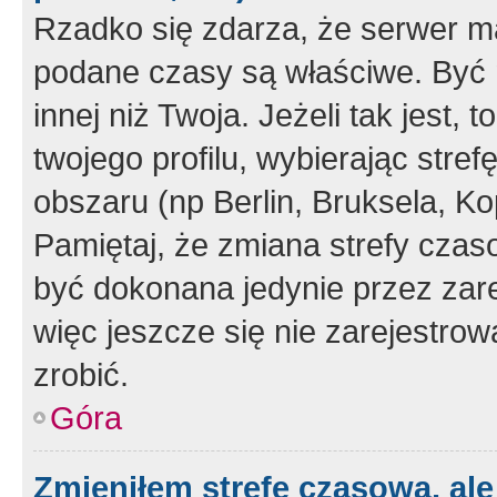
Rzadko się zdarza, że serwer m
podane czasy są właściwe. Być 
innej niż Twoja. Jeżeli tak jest,
twojego profilu, wybierając str
obszaru (np Berlin, Bruksela, Ko
Pamiętaj, że zmiana strefy czas
być dokonana jedynie przez zar
więc jeszcze się nie zarejestrow
zrobić.
Góra
Zmieniłem strefę czasową, ale