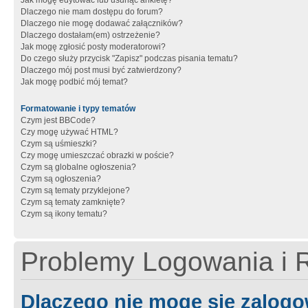
Jak mogę edytować lub usunąć ankietę?
Dlaczego nie mam dostępu do forum?
Dlaczego nie mogę dodawać załączników?
Dlaczego dostałam(em) ostrzeżenie?
Jak mogę zgłosić posty moderatorowi?
Do czego służy przycisk "Zapisz" podczas pisania tematu?
Dlaczego mój post musi być zatwierdzony?
Jak mogę podbić mój temat?
Formatowanie i typy tematów
Czym jest BBCode?
Czy mogę używać HTML?
Czym są uśmieszki?
Czy mogę umieszczać obrazki w poście?
Czym są globalne ogłoszenia?
Czym są ogłoszenia?
Czym są tematy przyklejone?
Czym są tematy zamknięte?
Czym są ikony tematu?
Problemy Logowania i R
Dlaczego nie mogę się zalog