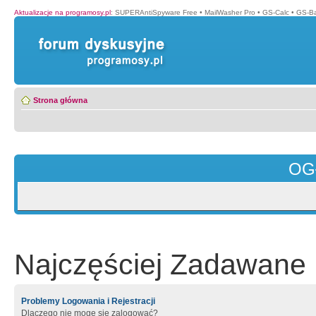
Aktualizacje na programosy.pl
:
SUPERAntiSpyware Free
•
MailWasher Pro
•
GS-Calc
•
GS-B
Strona główna
OG
Najczęściej Zadawane 
Problemy Logowania i Rejestracji
Dlaczego nie mogę się zalogować?