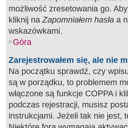
możliwość zresetowania go. Aby 
kliknij na
Zapomniałem hasła
a n
wskazówkami.
Góra
Zarejestrowałem się, ale nie 
Na początku sprawdź, czy wpisuj
są w porządku, to problemem mo
włączone są funkcje COPPA i kl
podczas rejestracji, musisz pos
instrukcjami. Jeżeli tak nie jes
Niektóre fora wymagają aktywac