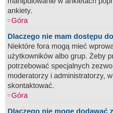
manipulowanie w ankietach popr
ankiety.
Góra
Dlaczego nie mam dostępu d
Niektóre fora mogą mieć wprowa
użytkowników albo grup. Żeby pr
potrzebować specjalnych zezwole
moderatorzy i administratorzy, w
skontaktować.
Góra
Dlaczego nie mogę dodawać 