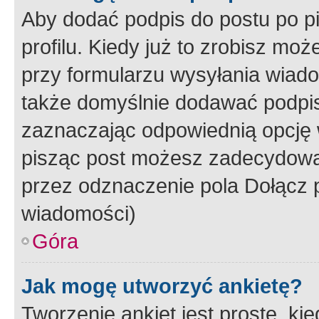
Aby dodać podpis do postu po 
profilu. Kiedy już to zrobisz m
przy formularzu wysyłania wiad
także domyślnie dodawać podpi
zaznaczając odpowiednią opcję 
pisząc post możesz zadecydowa
przez odznaczenie pola Dołącz 
wiadomości)
Góra
Jak mogę utworzyć ankietę?
Tworzenie ankiet jest proste, ki