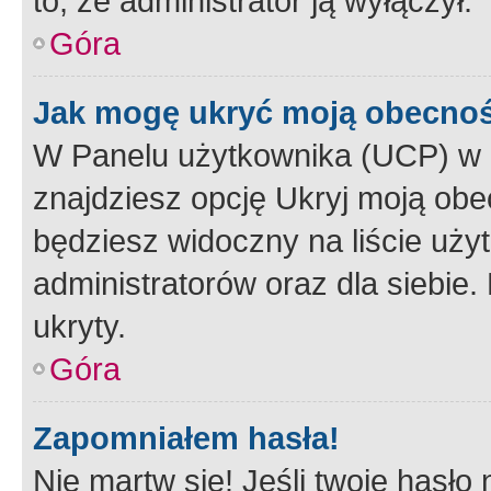
to, że administrator ją wyłączył.
Góra
Jak mogę ukryć moją obecno
W Panelu użytkownika (UCP) w 
znajdziesz opcję Ukryj moją obe
będziesz widoczny na liście użyt
administratorów oraz dla siebie.
ukryty.
Góra
Zapomniałem hasła!
Nie martw się! Jeśli twoje hasło