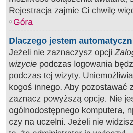
Rejestracja zajmie Ci chwilę wi
Góra
Dlaczego jestem automatycz
Jeżeli nie zaznaczysz opcji
Zalo
wizycie
podczas logowania będzi
podczas tej wizyty. Uniemożliwi
kogoś innego. Aby pozostawać 
zaznacz powyższą opcję. Nie jes
ogólnodostępnego komputera, np.
czy na uczelni. Jeżeli nie widzi