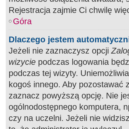
Rejestracja zajmie Ci chwilę wi
Góra
Dlaczego jestem automatycz
Jeżeli nie zaznaczysz opcji
Zalo
wizycie
podczas logowania będzi
podczas tej wizyty. Uniemożliwi
kogoś innego. Aby pozostawać 
zaznacz powyższą opcję. Nie jes
ogólnodostępnego komputera, np.
czy na uczelni. Jeżeli nie widzi