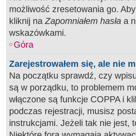
możliwość zresetowania go. Aby 
kliknij na
Zapomniałem hasła
a n
wskazówkami.
Góra
Zarejestrowałem się, ale nie 
Na początku sprawdź, czy wpisuj
są w porządku, to problemem mo
włączone są funkcje COPPA i kl
podczas rejestracji, musisz pos
instrukcjami. Jeżeli tak nie jes
Niektóre fora wymagają aktywac