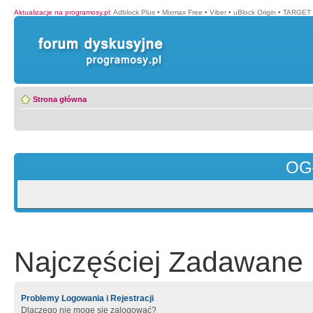
Aktualizacje na programosy.pl
:
Adblock Plus
•
Mixmax Free
•
Viber
•
uBlock Origin
•
TARGET 
Strona główna
OG
Najczęściej Zadawane 
Problemy Logowania i Rejestracji
Dlaczego nie mogę się zalogować?