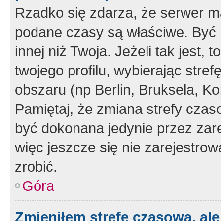
Rzadko się zdarza, że serwer m
podane czasy są właściwe. Być 
innej niż Twoja. Jeżeli tak jest,
twojego profilu, wybierając str
obszaru (np Berlin, Bruksela, Ko
Pamiętaj, że zmiana strefy czas
być dokonana jedynie przez zar
więc jeszcze się nie zarejestrow
zrobić.
Góra
Zmieniłem strefę czasową, ale