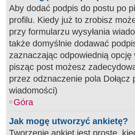
Aby dodać podpis do postu po 
profilu. Kiedy już to zrobisz m
przy formularzu wysyłania wiad
także domyślnie dodawać podpi
zaznaczając odpowiednią opcję 
pisząc post możesz zadecydowa
przez odznaczenie pola Dołącz 
wiadomości)
Góra
Jak mogę utworzyć ankietę?
Tworzenie ankiet jest proste, ki