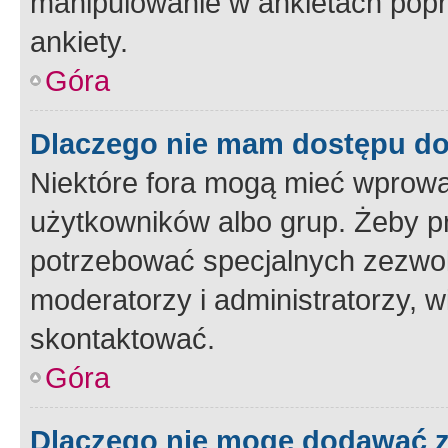
manipulowanie w ankietach popr
ankiety.
Góra
Dlaczego nie mam dostępu d
Niektóre fora mogą mieć wprowa
użytkowników albo grup. Żeby pr
potrzebować specjalnych zezwole
moderatorzy i administratorzy, w
skontaktować.
Góra
Dlaczego nie mogę dodawać 