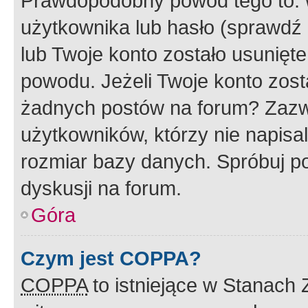
Prawdopodobny powód tego to:
użytkownika lub hasło (sprawdź e
lub Twoje konto zostało usunięte
powodu. Jeżeli Twoje konto zost
żadnych postów na forum? Zazw
użytkowników, którzy nie napisa
rozmiar bazy danych. Spróbuj po
dyskusji na forum.
Góra
Czym jest COPPA?
COPPA
to istniejące w Stanach