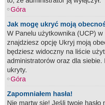
to, że administrator ją wyłączył.
Góra
Jak mogę ukryć moją obecno
W Panelu użytkownika (UCP) w 
znajdziesz opcję Ukryj moją obe
będziesz widoczny na liście użyt
administratorów oraz dla siebie.
ukryty.
Góra
Zapomniałem hasła!
Nie martw się! Jeśli twoje hasło