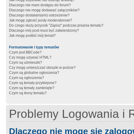
Jak mogę edytować lub usunąć ankietę?
Dlaczego nie mam dostępu do forum?
Dlaczego nie mogę dodawać załączników?
Dlaczego dostałam(em) ostrzeżenie?
Jak mogę zgłosić posty moderatorowi?
Do czego służy przycisk "Zapisz" podczas pisania tematu?
Dlaczego mój post musi być zatwierdzony?
Jak mogę podbić mój temat?
Formatowanie i typy tematów
Czym jest BBCode?
Czy mogę używać HTML?
Czym są uśmieszki?
Czy mogę umieszczać obrazki w poście?
Czym są globalne ogłoszenia?
Czym są ogłoszenia?
Czym są tematy przyklejone?
Czym są tematy zamknięte?
Czym są ikony tematu?
Problemy Logowania i R
Dlaczego nie mogę się zalog