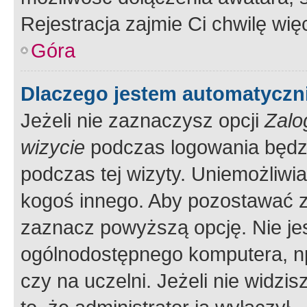
Rejestracja zajmie Ci chwilę wi
Góra
Dlaczego jestem automatycz
Jeżeli nie zaznaczysz opcji
Zalo
wizycie
podczas logowania będzi
podczas tej wizyty. Uniemożliwi
kogoś innego. Aby pozostawać 
zaznacz powyższą opcję. Nie jes
ogólnodostępnego komputera, np.
czy na uczelni. Jeżeli nie widzi