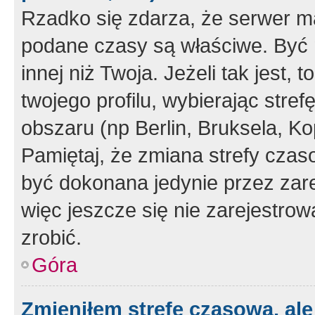
Rzadko się zdarza, że serwer m
podane czasy są właściwe. Być 
innej niż Twoja. Jeżeli tak jest,
twojego profilu, wybierając str
obszaru (np Berlin, Bruksela, Ko
Pamiętaj, że zmiana strefy czas
być dokonana jedynie przez zar
więc jeszcze się nie zarejestrow
zrobić.
Góra
Zmieniłem strefę czasową, ale