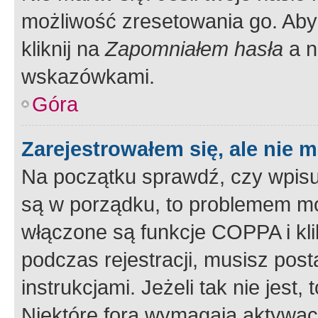
możliwość zresetowania go. Aby 
kliknij na
Zapomniałem hasła
a n
wskazówkami.
Góra
Zarejestrowałem się, ale nie 
Na początku sprawdź, czy wpisuj
są w porządku, to problemem mo
włączone są funkcje COPPA i kl
podczas rejestracji, musisz pos
instrukcjami. Jeżeli tak nie jes
Niektóre fora wymagają aktywac