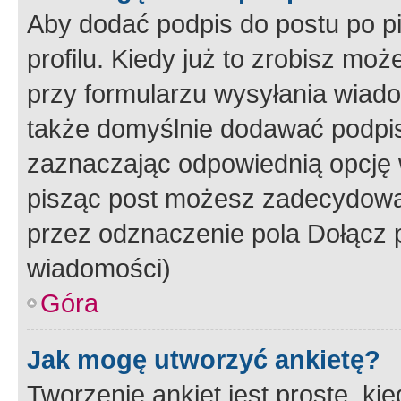
Aby dodać podpis do postu po 
profilu. Kiedy już to zrobisz m
przy formularzu wysyłania wiad
także domyślnie dodawać podpi
zaznaczając odpowiednią opcję 
pisząc post możesz zadecydowa
przez odznaczenie pola Dołącz 
wiadomości)
Góra
Jak mogę utworzyć ankietę?
Tworzenie ankiet jest proste, ki