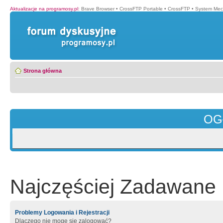
Aktualizacje na programosy.pl
:
Brave Browser
•
CrossFTP Portable
•
CrossFTP
•
System Mec
Strona główna
OG
Najczęściej Zadawane 
Problemy Logowania i Rejestracji
Dlaczego nie mogę się zalogować?