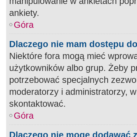
manipulowanie w ankietach popr
ankiety.
Góra
Dlaczego nie mam dostępu d
Niektóre fora mogą mieć wprowa
użytkowników albo grup. Żeby pr
potrzebować specjalnych zezwole
moderatorzy i administratorzy, w
skontaktować.
Góra
Dlaczego nie mogę dodawać 