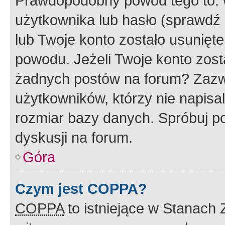
Prawdopodobny powód tego to:
użytkownika lub hasło (sprawdź e
lub Twoje konto zostało usunięte
powodu. Jeżeli Twoje konto zost
żadnych postów na forum? Zazw
użytkowników, którzy nie napisa
rozmiar bazy danych. Spróbuj po
dyskusji na forum.
Góra
Czym jest COPPA?
COPPA
to istniejące w Stanach