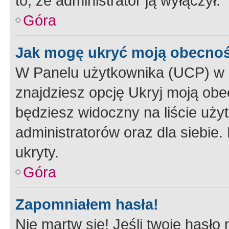
to, że administrator ją wyłączył.
Góra
Jak mogę ukryć moją obecno
W Panelu użytkownika (UCP) w 
znajdziesz opcję Ukryj moją obe
będziesz widoczny na liście użyt
administratorów oraz dla siebie.
ukryty.
Góra
Zapomniałem hasła!
Nie martw się! Jeśli twoje hasło