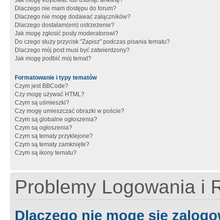
Jak mogę edytować lub usunąć ankietę?
Dlaczego nie mam dostępu do forum?
Dlaczego nie mogę dodawać załączników?
Dlaczego dostałam(em) ostrzeżenie?
Jak mogę zgłosić posty moderatorowi?
Do czego służy przycisk "Zapisz" podczas pisania tematu?
Dlaczego mój post musi być zatwierdzony?
Jak mogę podbić mój temat?
Formatowanie i typy tematów
Czym jest BBCode?
Czy mogę używać HTML?
Czym są uśmieszki?
Czy mogę umieszczać obrazki w poście?
Czym są globalne ogłoszenia?
Czym są ogłoszenia?
Czym są tematy przyklejone?
Czym są tematy zamknięte?
Czym są ikony tematu?
Problemy Logowania i R
Dlaczego nie mogę się zalog