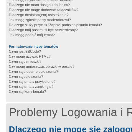
Jak mogę edytować lub usunąć ankietę?
Dlaczego nie mam dostępu do forum?
Dlaczego nie mogę dodawać załączników?
Dlaczego dostałam(em) ostrzeżenie?
Jak mogę zgłosić posty moderatorowi?
Do czego służy przycisk "Zapisz" podczas pisania tematu?
Dlaczego mój post musi być zatwierdzony?
Jak mogę podbić mój temat?
Formatowanie i typy tematów
Czym jest BBCode?
Czy mogę używać HTML?
Czym są uśmieszki?
Czy mogę umieszczać obrazki w poście?
Czym są globalne ogłoszenia?
Czym są ogłoszenia?
Czym są tematy przyklejone?
Czym są tematy zamknięte?
Czym są ikony tematu?
Problemy Logowania i R
Dlaczego nie mogę się zalog