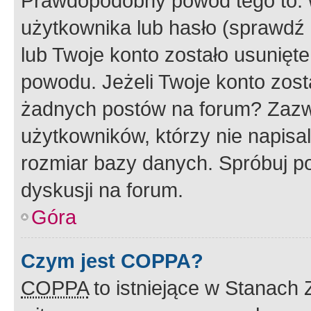
Prawdopodobny powód tego to:
użytkownika lub hasło (sprawdź e
lub Twoje konto zostało usunięte
powodu. Jeżeli Twoje konto zost
żadnych postów na forum? Zazw
użytkowników, którzy nie napisa
rozmiar bazy danych. Spróbuj po
dyskusji na forum.
Góra
Czym jest COPPA?
COPPA
to istniejące w Stanach