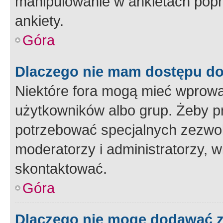
manipulowanie w ankietach popr
ankiety.
Góra
Dlaczego nie mam dostępu d
Niektóre fora mogą mieć wprowa
użytkowników albo grup. Żeby pr
potrzebować specjalnych zezwole
moderatorzy i administratorzy, w
skontaktować.
Góra
Dlaczego nie mogę dodawać 