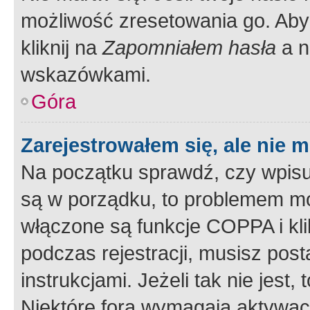
możliwość zresetowania go. Aby 
kliknij na
Zapomniałem hasła
a n
wskazówkami.
Góra
Zarejestrowałem się, ale nie 
Na początku sprawdź, czy wpisuj
są w porządku, to problemem mo
włączone są funkcje COPPA i kl
podczas rejestracji, musisz pos
instrukcjami. Jeżeli tak nie jes
Niektóre fora wymagają aktywac