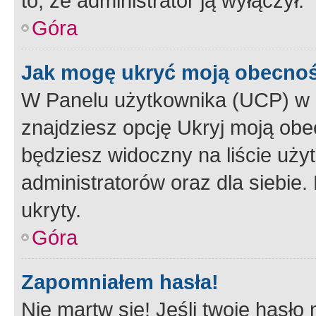
to, że administrator ją wyłączył.
Góra
Jak mogę ukryć moją obecno
W Panelu użytkownika (UCP) w 
znajdziesz opcję Ukryj moją obe
będziesz widoczny na liście użyt
administratorów oraz dla siebie.
ukryty.
Góra
Zapomniałem hasła!
Nie martw się! Jeśli twoje hasło