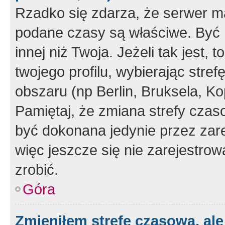
Rzadko się zdarza, że serwer m
podane czasy są właściwe. Być 
innej niż Twoja. Jeżeli tak jest,
twojego profilu, wybierając str
obszaru (np Berlin, Bruksela, Ko
Pamiętaj, że zmiana strefy czas
być dokonana jedynie przez zar
więc jeszcze się nie zarejestrow
zrobić.
Góra
Zmieniłem strefę czasową, ale