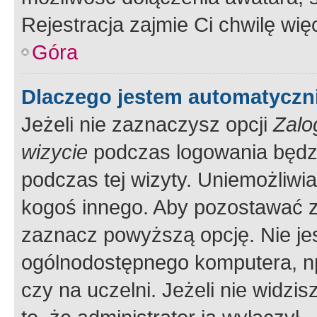
Rejestracja zajmie Ci chwilę wi
Góra
Dlaczego jestem automatycz
Jeżeli nie zaznaczysz opcji
Zalo
wizycie
podczas logowania będzi
podczas tej wizyty. Uniemożliwi
kogoś innego. Aby pozostawać 
zaznacz powyższą opcję. Nie jes
ogólnodostępnego komputera, np.
czy na uczelni. Jeżeli nie widzi