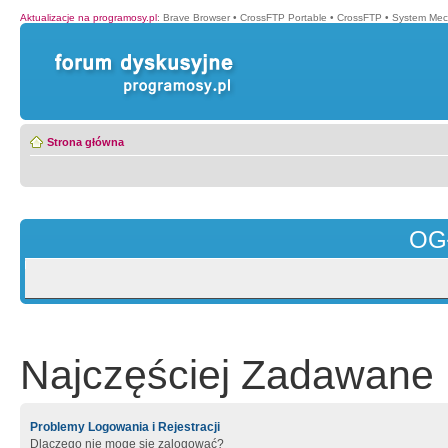
Aktualizacje na programosy.pl
:
Brave Browser
•
CrossFTP Portable
•
CrossFTP
•
System Mec
Strona główna
OG
Najczęściej Zadawane 
Problemy Logowania i Rejestracji
Dlaczego nie mogę się zalogować?