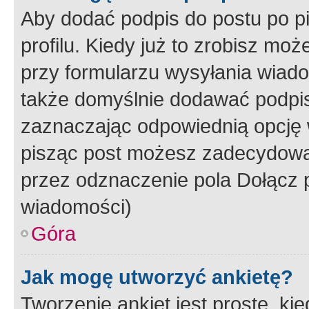
Aby dodać podpis do postu po 
profilu. Kiedy już to zrobisz m
przy formularzu wysyłania wiad
także domyślnie dodawać podpi
zaznaczając odpowiednią opcję 
pisząc post możesz zadecydowa
przez odznaczenie pola Dołącz 
wiadomości)
Góra
Jak mogę utworzyć ankietę?
Tworzenie ankiet jest proste, ki