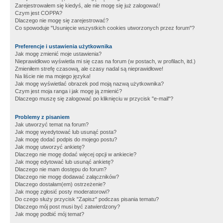
Zarejestrowałem się kiedyś, ale nie mogę się już zalogować!
Czym jest COPPA?
Dlaczego nie mogę się zarejestrować?
Co spowoduje "Usunięcie wszystkich cookies utworzonych przez forum"?
Preferencje i ustawienia użytkownika
Jak mogę zmienić moje ustawienia?
Nieprawidłowo wyświetla mi się czas na forum (w postach, w profilach, itd.)
Zmieniłem strefę czasową, ale czasy nadal są nieprawidłowe!
Na liście nie ma mojego języka!
Jak mogę wyświetlać obrazek pod moją nazwą użytkownika?
Czym jest moja ranga i jak mogę ją zmienić?
Dlaczego muszę się zalogować po kliknięciu w przycisk "e-mail"?
Problemy z pisaniem
Jak utworzyć temat na forum?
Jak mogę wyedytować lub usunąć posta?
Jak mogę dodać podpis do mojego postu?
Jak mogę utworzyć ankietę?
Dlaczego nie mogę dodać więcej opcji w ankiecie?
Jak mogę edytować lub usunąć ankietę?
Dlaczego nie mam dostępu do forum?
Dlaczego nie mogę dodawać załączników?
Dlaczego dostałam(em) ostrzeżenie?
Jak mogę zgłosić posty moderatorowi?
Do czego służy przycisk "Zapisz" podczas pisania tematu?
Dlaczego mój post musi być zatwierdzony?
Jak mogę podbić mój temat?