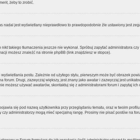
ment, żeby to zrobić.
zas nadal jest wyświetlany nieprawdłowo to prawdopodobnie źle ustawiony jest zega
ikt takiego tłumaczenia jeszcze nie wykonał. Spróbuj zapytać administratora czy m
acji możesz znaleźć na stronie phpBB (link znajdziesz w stopce).
 wyświetlania postu. Zależnie od użytego stylu, pierwszym może być obrazek pow
 na forum. Drugi, zazwyczaj większy, jest znany jako awatar i zazwyczaj jest unik
ie możesz używać awatarów, skontaktuj się z administratorami forum i zapytaj ich 
pojawia się pod nazwą użytkownika przy przeglądaniu tematu, oraz w twoim profilu
zy czy administratorzy mogą mieć specjalną rangę. Prosimy nie pisać postów na for