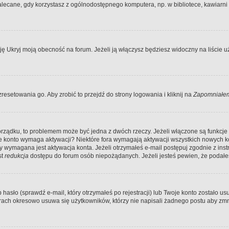
ecane, gdy korzystasz z ogólnodostępnego komputera, np. w bibliotece, kawiarni in
Ukryj moją obecność na forum. Jeżeli ją włączysz będziesz widoczny na liście uży
resetowania go. Aby zrobić to przejdź do strony logowania i kliknij na
Zapomniałem
porządku, to problemem może być jedna z dwóch rzeczy. Jeżeli włączone są funkcj
twoje konto wymaga aktywacji? Niektóre fora wymagają aktywacji wszystkich nowych 
wymagana jest aktywacja konta. Jeżeli otrzymałeś e-mail postępuj zgodnie z instruk
st
redukcja
dostępu do forum osób niepożądanych. Jeżeli jesteś pewien, że podałe
o (sprawdź e-mail, który otrzymałeś po rejestracji) lub Twoje konto zostało usun
rach okresowo usuwa się użytkowników, którzy nie napisali żadnego postu aby zmn