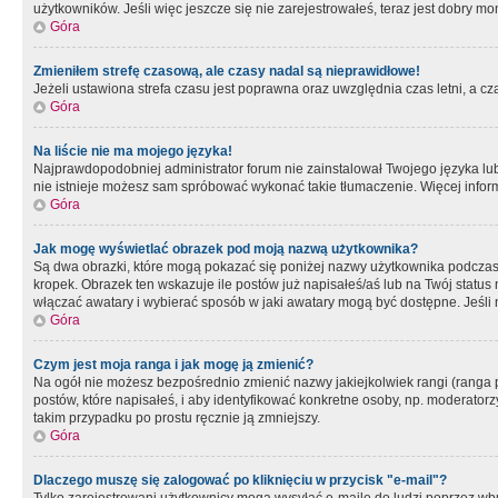
użytkowników. Jeśli więc jeszcze się nie zarejestrowałeś, teraz jest dobry mo
Góra
Zmieniłem strefę czasową, ale czasy nadal są nieprawidłowe!
Jeżeli ustawiona strefa czasu jest poprawna oraz uwzględnia czas letni, a c
Góra
Na liście nie ma mojego języka!
Najprawdopodobniej administrator forum nie zainstalował Twojego języka lub n
nie istnieje możesz sam spróbować wykonać takie tłumaczenie. Więcej inform
Góra
Jak mogę wyświetlać obrazek pod moją nazwą użytkownika?
Są dwa obrazki, które mogą pokazać się poniżej nazwy użytkownika podczas
kropek. Obrazek ten wskazuje ile postów już napisałeś/aś lub na Twój status
włączać awatary i wybierać sposób w jaki awatary mogą być dostępne. Jeśli n
Góra
Czym jest moja ranga i jak mogę ją zmienić?
Na ogół nie możesz bezpośrednio zmienić nazwy jakiejkolwiek rangi (ranga 
postów, które napisałeś, i aby identyfikować konkretne osoby, np. moderator
takim przypadku po prostu ręcznie ją zmniejszy.
Góra
Dlaczego muszę się zalogować po kliknięciu w przycisk "e-mail"?