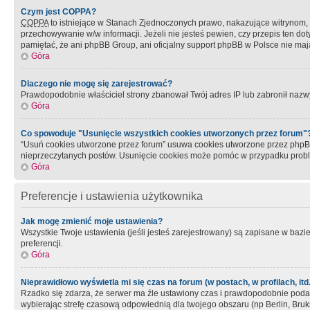
Czym jest COPPA?
COPPA
to istniejące w Stanach Zjednoczonych prawo, nakazujące witrynom
przechowywanie w/w informacji. Jeżeli nie jesteś pewien, czy przepis ten dot
pamiętać, że ani phpBB Group, ani oficjalny support phpBB w Polsce nie mają
Góra
Dlaczego nie mogę się zarejestrować?
Prawdopodobnie właściciel strony zbanował Twój adres IP lub zabronił nazwy 
Góra
Co spowoduje "Usunięcie wszystkich cookies utworzonych przez forum"
“Usuń cookies utworzone przez forum” usuwa cookies utworzone przez phpBB3
nieprzeczytanych postów. Usunięcie cookies może pomóc w przypadku pro
Góra
Preferencje i ustawienia użytkownika
Jak mogę zmienić moje ustawienia?
Wszystkie Twoje ustawienia (jeśli jesteś zarejestrowany) są zapisane w bazie 
preferencji.
Góra
Nieprawidłowo wyświetla mi się czas na forum (w postach, w profilach, itd.
Rzadko się zdarza, że serwer ma źle ustawiony czas i prawdopodobnie podane 
wybierając strefę czasową odpowiednią dla twojego obszaru (np Berlin, Bruk