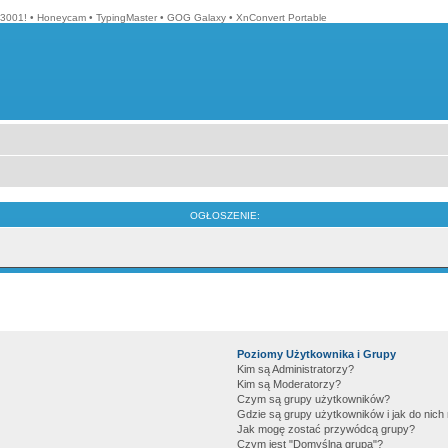
3001!
•
Honeycam
•
TypingMaster
•
GOG Galaxy
•
XnConvert Portable
OGŁOSZENIE:
Poziomy Użytkownika i Grupy
Kim są Administratorzy?
Kim są Moderatorzy?
Czym są grupy użytkowników?
Gdzie są grupy użytkowników i jak do nic
Jak mogę zostać przywódcą grupy?
Czym jest "Domyślna grupa"?