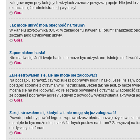
zalogowanym przy kolejnych wizytach zaznacz powyższą opcję. Nie jest to zal
oznacza to, że administrator ją wyłączył.
Góra
Jak mogę ukryć moją obecność na forum?
W Panelu użytkownika (UCP) w zakładce “Ustawienia Forum” znajdziesz opcję 
zliczany jako użytkownik ukryty.
Góra
Zapomniałem hasła!
Nie martw się! Jeśli twoje hasło nie może byc odzyskane, istnieje możliwość z
Góra
Zarejestrowałem się, ale nie mogę się zalogować!
Na początku sprawdź, czy wpisujesz poprawny login i hasło. Jeżeli te są w 
postąpić zgodnie z otrzymanymi instrukcjami. Jeżeli tak nie jest, to może 
można się na nie logować. Po rejestracji powinieneś otrzymać wiadomość czy 
że podałeś poprawny adres? Jednym z powodów wykorzystania aktywacji je
Góra
Zarejestrowałem się kiedyś, ale nie mogę się już zalogować!
Prawdopodobny powód tego to: wprowadzasz błędna nazwę użytkownika lub hasł
usunięte to być może nie pisałeś żadnych postów na forum? Zazwyczaj na fo
do dyskusji na forum.
Góra