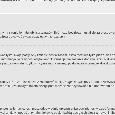
dowany w Forum formularz do ich wysyłania (jeśli administrator włączył tą możliw
zny na stronie tematu lub listy tematów. Być może będziesz musiał się zarejestr
żesz edytować swoje posty na tym forum, itp.
).
 tylko swoje posty. Aby zmienić post (czasem jest to możliwe tylko przez jakiś cz
informacja ile razy post edytowano. Informacja nie zostanie dodana jeżeli nikt je
iętaj, że normalni użytkownicy nie mogą usunąć postu jeżeli w temacie ktoś dopisał
 Kiedy już to zrobisz możesz zaznaczyć opcję
Dołącz podpis
przy formularzu wysy
m profilu (za każdym razem pisząc post możesz zadecydować o nie dodawaniu do 
wszy post w temacie, jeśli masz odpowiednie uprawnienia) powinieneś widzieć formu
uł ankiety i podać przynajmniej dwie opcje (każdą opcję wpisujesz w nowej linii).