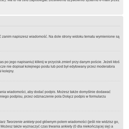
ość). Ma to na celu zapobiegać złośliwemu użytkowniu systemu e-maili przez
ować zanim napiszesz wiadomość. Na dole strony widoku tematu wymienione są
as po jego napisaniu) kliknij w przycisk
zmień
przy danym poście. Jeżeli ktoś
szcze nie dopisał kolejnego postu lub post był edytowany przez moderatora
 kolejny.
łania wiadomości, aby dodać podpis. Możesz także domyślnie dodawać
niego podpisu, przez odznaczenie pola Dołącz podpis w formularzu
larz
Tworzenie ankiety
pod głównym polem wiadomości (jeśli nie widzisz go,
 Możesz także wyznaczyć czas trwania ankiety (0 dla niekończącej się) a