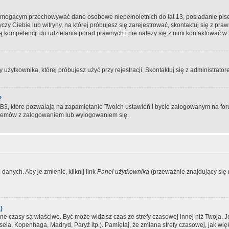
, mogącym przechowywać dane osobowe niepełnoletnich do lat 13, posiadanie pi
yczy Ciebie lub witryny, na której próbujesz się zarejestrować, skontaktuj się z pr
 kompetencji do udzielania porad prawnych i nie należy się z nimi kontaktować w te
użytkownika, której próbujesz użyć przy rejestracji. Skontaktuj się z administrat
?
, które pozwalają na zapamiętanie Twoich ustawień i bycie zalogowanym na forum
blemów z zalogowaniem lub wylogowaniem się.
danych. Aby je zmienić, kliknij link
Panel użytkownika
(przeważnie znajdujący się n
)
czasy są właściwe. Być może widzisz czas ze strefy czasowej innej niż Twoja. Jeże
sela, Kopenhaga, Madryd, Paryż itp.). Pamiętaj, że zmiana strefy czasowej, jak 