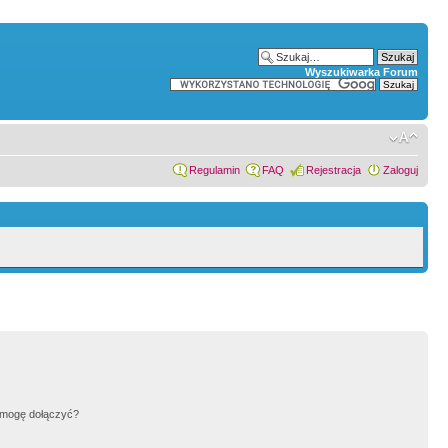
Wyszukiwarka Forum
Regulamin
FAQ
Rejestracja
Zaloguj
h mogę dołączyć?