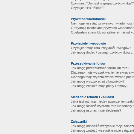
Czym jest "Domyślna grupa użytkownika"?
Czym jest link "Ekipa"?
Prywatne wiadomości
Nie mogę wysyłać prywatnych wiadomości
Otrzymuję niechciane prywatne wiadomośc
Odebrałem spam lub obraźliwy e-mail od ko
Przyjaciele i wrogowie
Czym jest moja lista Przyjaciół i Wrogów?
Jak mogę dodać / usunąć użytkowników z mo
Przeszukiwanie forów
Jak mogę przeszukiwać forum lub fora?
Dlaczego moje wyszukiwanie nie zwraca 
Dlaczego moje wyszukiwanie zwraca pustą
Jak mogę wyszukać użytkowników?
Jak mogę znaleźć moje posty i tematy?
Śledzenie tematu i Zakładki
Jaka jest różnica między utworzeniem zakł
Jak mogę śledzić wybrane fora lub tematy?
Jak mogę usunąć moje śledzenia?
Załączniki
Jak mogę odnaleźć wszystkie moje załączn
Jak mogę znaleźć wszystkie moje załączni