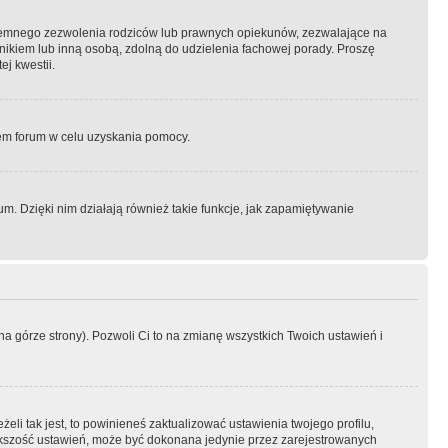
semnego zezwolenia rodziców lub prawnych opiekunów, zezwalające na
awnikiem lub inną osobą, zdolną do udzielenia fachowej porady. Proszę
j kwestii.
orem forum w celu uzyskania pomocy.
. Dzięki nim działają również takie funkcje, jak zapamiętywanie
a górze strony). Pozwoli Ci to na zmianę wszystkich Twoich ustawień i
li tak jest, to powinieneś zaktualizować ustawienia twojego profilu,
większość ustawień, może być dokonana jedynie przez zarejestrowanych