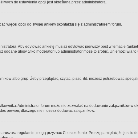
iwych do ustawienia opcji jest określana przez administratora.
dać więcej opcji do Twojej ankiety skontaktuj się z administratorem forum.
nistratora. Aby edytować ankietę musisz edytować pierwszy post w temacie (ankieta
y już oddane głosy tylko moderator lub administrator może to zrobić. Uniemożliwia
ków albo grup. Żeby przeglądać, czytać, pisać, itd. możesz potrzebować specjalny
ytkownika. Administrator forum może nie zezwalać na dodawanie załączników w o
 jesteś pewien, dlaczego nie możesz dodawać załączników.
e naruszasz regulamin, mogą przyznać Ci ostrzeżenie. Proszę pamiętać, że jest to d
tratorem.