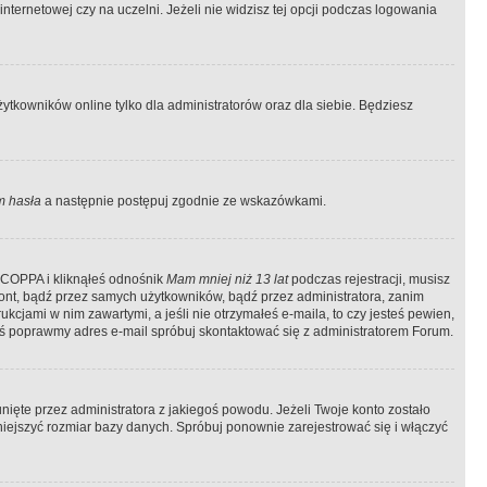
ternetowej czy na uczelni. Jeżeli nie widzisz tej opcji podczas logowania
tkowników online tylko dla administratorów oraz dla siebie. Będziesz
 hasła
a następnie postępuj zgodnie ze wskazówkami.
e COPPA i kliknąłeś odnośnik
Mam mniej niż 13 lat
podczas rejestracji, musisz
kont, bądź przez samych użytkowników, bądź przez administratora, zanim
cjami w nim zawartymi, a jeśli nie otrzymałeś e-maila, to czy jesteś pewien,
ś poprawmy adres e-mail spróbuj skontaktować się z administratorem Forum.
ięte przez administratora z jakiegoś powodu. Jeżeli Twoje konto zostało
iejszyć rozmiar bazy danych. Spróbuj ponownie zarejestrować się i włączyć