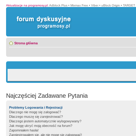
Aktualizacje na programosy.pl
:
Adblock Plus
•
Mixmax Free
•
Viber
•
uBlock Origin
•
TARGET 
Strona główna
Najczęściej Zadawane Pytania
Problemy Logowania i Rejestracji
Dlaczego nie mogę się zalogować?
Dlaczego muszę się zarejestrować?
Dlaczego jestem automatycznie wylogowywany?
Jak mogę ukryć moją obecność na forum?
Zapomniałem hasła!
Zarejestrowałem się, ale nie mogę się zalogować!