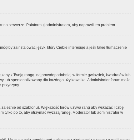
r na serwerze. Poinformuj administratora, aby naprawił ten problem.
ógłby zainstalować język, który Ciebie interesuje a jeśli takie tłumaczenie
iązany z Twoją rangą, najprawdopodobniej w formie gwiazdek, kwadratów lub
atowy lub spersonalizowany dla każdego użytkownika. Administrator forum może
o przyczyny.
, zależnie od szablonu). Większość forów używa rang aby wskazać liczbę
um tylko po to, aby otrzymać wyższą rangę. Moderator lub administrator w