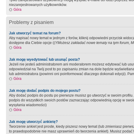
Tylko zarejestrowani użytkownicy mogą wysyłać e-maile do ludzi poprzez wbu
niezarejestrowanych użytkowników.
Góra
Problemy z pisaniem
Jak utworzyć temat na forum?
Aby napisać nowy temat w jednym z forów, kliknij odpowiedni przycisk widoc
dostępne dla Ciebie opcje ((
YMożesz zakładać nowe tematy na tym forum, Mo
Góra
Jak mogę wyedytować lub usunąć posta?
Jeżeli nie jesteś administratorem ani moderatorem możesz edytować lub usuwać
odpowiedział na Twój post to po zapisaniu zmian na dole będzie wyświetlana 
lub administratora (powinni oni poinformować dlaczego dokonali edycji). Pam
Góra
Jak mogę dodać podpis do mojego postu?
Aby dodać podpis do postu po pierwsze musisz go utworzyć w swoim profilu.
podpis do wszystkich swoich postów zaznaczając odpowiednią opcję w swoi
wysyłania wiadomości)
Góra
Jak mogę utworzyć ankietę?
Tworzenie ankiet jest proste, kiedy piszesz nowy temat (lub zmieniasz pier
to prawdopodobnie nie masz uprawnień do tworzenia ankiet). Musisz podać tyt