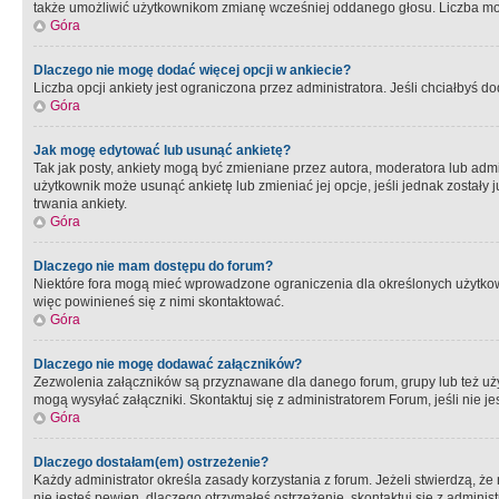
także umożliwić użytkownikom zmianę wcześniej oddanego głosu. Liczba możl
Góra
Dlaczego nie mogę dodać więcej opcji w ankiecie?
Liczba opcji ankiety jest ograniczona przez administratora. Jeśli chciałbyś do
Góra
Jak mogę edytować lub usunąć ankietę?
Tak jak posty, ankiety mogą być zmieniane przez autora, moderatora lub admi
użytkownik może usunąć ankietę lub zmieniać jej opcje, jeśli jednak został
trwania ankiety.
Góra
Dlaczego nie mam dostępu do forum?
Niektóre fora mogą mieć wprowadzone ograniczenia dla określonych użytkowni
więc powinieneś się z nimi skontaktować.
Góra
Dlaczego nie mogę dodawać załączników?
Zezwolenia załączników są przyznawane dla danego forum, grupy lub też uż
mogą wysyłać załączniki. Skontaktuj się z administratorem Forum, jeśli nie
Góra
Dlaczego dostałam(em) ostrzeżenie?
Każdy administrator określa zasady korzystania z forum. Jeżeli stwierdzą, ż
nie jesteś pewien, dlaczego otrzymałeś ostrzeżenie, skontaktuj sie z adminis