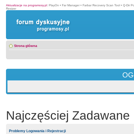
Aktualizacje na programosy.pl
:
PlayOn
•
Far Manager
•
Farbar Recovery Scan Tool
•
Q-Dir P
Resizer
Strona główna
OG
Najczęściej Zadawane 
Problemy Logowania i Rejestracji