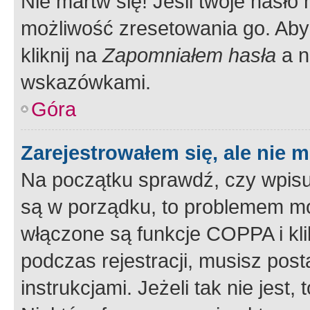
Nie martw się! Jeśli twoje hasło
możliwość zresetowania go. Aby 
kliknij na
Zapomniałem hasła
a n
wskazówkami.
Góra
Zarejestrowałem się, ale nie 
Na początku sprawdź, czy wpisuj
są w porządku, to problemem mo
włączone są funkcje COPPA i kl
podczas rejestracji, musisz pos
instrukcjami. Jeżeli tak nie jes