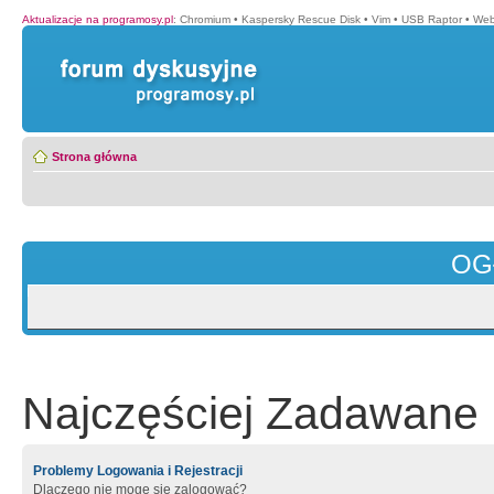
Aktualizacje na programosy.pl
:
Chromium
•
Kaspersky Rescue Disk
•
Vim
•
USB Raptor
•
Web
Strona główna
OG
Najczęściej Zadawane 
Problemy Logowania i Rejestracji
Dlaczego nie mogę się zalogować?