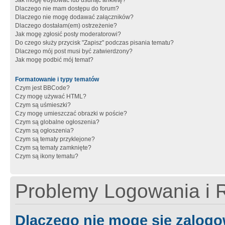
Jak mogę edytować lub usunąć ankietę?
Dlaczego nie mam dostępu do forum?
Dlaczego nie mogę dodawać załączników?
Dlaczego dostałam(em) ostrzeżenie?
Jak mogę zgłosić posty moderatorowi?
Do czego służy przycisk "Zapisz" podczas pisania tematu?
Dlaczego mój post musi być zatwierdzony?
Jak mogę podbić mój temat?
Formatowanie i typy tematów
Czym jest BBCode?
Czy mogę używać HTML?
Czym są uśmieszki?
Czy mogę umieszczać obrazki w poście?
Czym są globalne ogłoszenia?
Czym są ogłoszenia?
Czym są tematy przyklejone?
Czym są tematy zamknięte?
Czym są ikony tematu?
Problemy Logowania i R
Dlaczego nie mogę się zalog