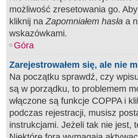
możliwość zresetowania go. Aby 
kliknij na
Zapomniałem hasła
a n
wskazówkami.
Góra
Zarejestrowałem się, ale nie 
Na początku sprawdź, czy wpisuj
są w porządku, to problemem mo
włączone są funkcje COPPA i kl
podczas rejestracji, musisz pos
instrukcjami. Jeżeli tak nie jes
Niektóre fora wymagają aktywac