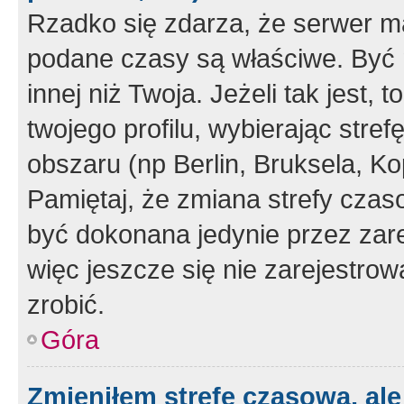
Rzadko się zdarza, że serwer m
podane czasy są właściwe. Być 
innej niż Twoja. Jeżeli tak jest,
twojego profilu, wybierając str
obszaru (np Berlin, Bruksela, Ko
Pamiętaj, że zmiana strefy czas
być dokonana jedynie przez zar
więc jeszcze się nie zarejestrow
zrobić.
Góra
Zmieniłem strefę czasową, ale