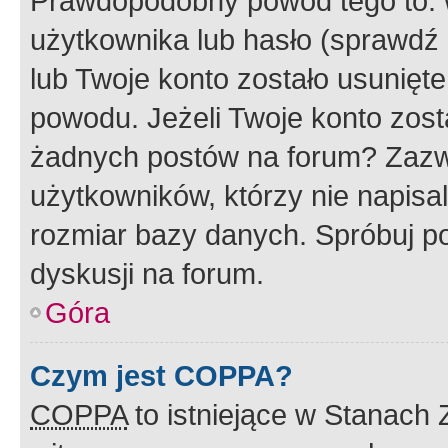
Prawdopodobny powód tego to:
użytkownika lub hasło (sprawdź e
lub Twoje konto zostało usunięte
powodu. Jeżeli Twoje konto zost
żadnych postów na forum? Zazw
użytkowników, którzy nie napisa
rozmiar bazy danych. Spróbuj po
dyskusji na forum.
Góra
Czym jest COPPA?
COPPA
to istniejące w Stanach