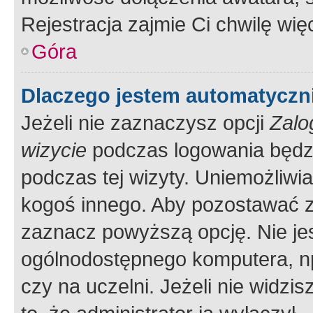
Rejestracja zajmie Ci chwilę wi
Góra
Dlaczego jestem automatycz
Jeżeli nie zaznaczysz opcji
Zalo
wizycie
podczas logowania będzi
podczas tej wizyty. Uniemożliwi
kogoś innego. Aby pozostawać 
zaznacz powyższą opcję. Nie jes
ogólnodostępnego komputera, np.
czy na uczelni. Jeżeli nie widzi