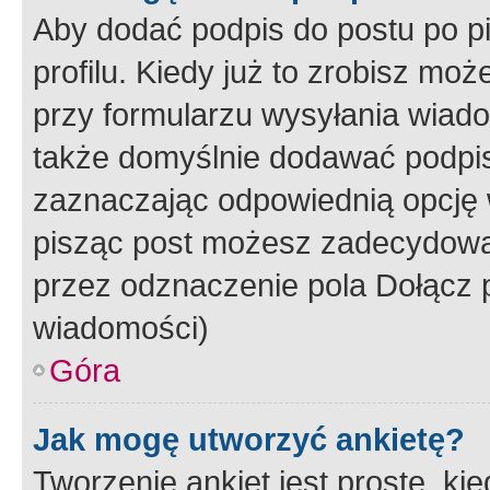
Aby dodać podpis do postu po 
profilu. Kiedy już to zrobisz m
przy formularzu wysyłania wiad
także domyślnie dodawać podpi
zaznaczając odpowiednią opcję 
pisząc post możesz zadecydowa
przez odznaczenie pola Dołącz 
wiadomości)
Góra
Jak mogę utworzyć ankietę?
Tworzenie ankiet jest proste, ki