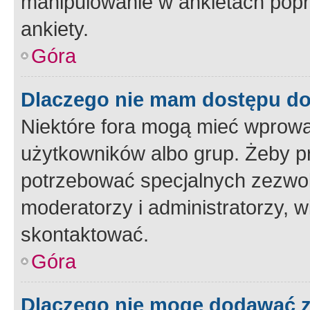
manipulowanie w ankietach popr
ankiety.
Góra
Dlaczego nie mam dostępu d
Niektóre fora mogą mieć wprowa
użytkowników albo grup. Żeby pr
potrzebować specjalnych zezwole
moderatorzy i administratorzy, w
skontaktować.
Góra
Dlaczego nie mogę dodawać 