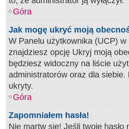
to, że administrator ją wyłączył.
Góra
Jak mogę ukryć moją obecno
W Panelu użytkownika (UCP) w 
znajdziesz opcję Ukryj moją obe
będziesz widoczny na liście użyt
administratorów oraz dla siebie.
ukryty.
Góra
Zapomniałem hasła!
Nie martw się! Jeśli twoje hasło