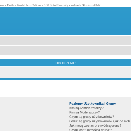
ase
•
Calibre Portable
•
Calibre
•
360 Total Security
•
n-Track Studio
•
AIMP
OGŁOSZENIE:
Poziomy Użytkownika i Grupy
Kim są Administratorzy?
Kim są Moderatorzy?
Czym są grupy użytkowników?
Gdzie są grupy użytkowników i jak do nic
Jak mogę zostać przywódcą grupy?
Czym jest "Domyślna grupa"?