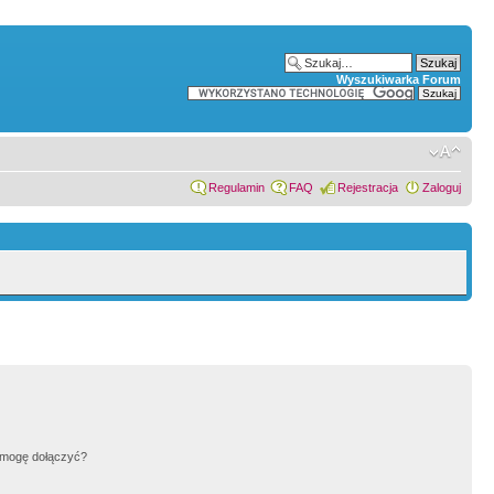
Wyszukiwarka Forum
Regulamin
FAQ
Rejestracja
Zaloguj
h mogę dołączyć?