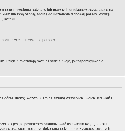
semnego zezwolenia rodziców lub prawnych opiekunów, zezwalające na
awnikiem lub inną osobą, zdolną do udzielenia fachowej porady. Proszę
j kwestii.
orem forum w celu uzyskania pomocy.
. Dzięki nim działają również takie funkcje, jak zapamiętywanie
a górze strony). Pozwoli Ci to na zmianę wszystkich Twoich ustawień i
li tak jest, to powinieneś zaktualizować ustawienia twojego profilu,
większość ustawień, może być dokonana jedynie przez zarejestrowanych