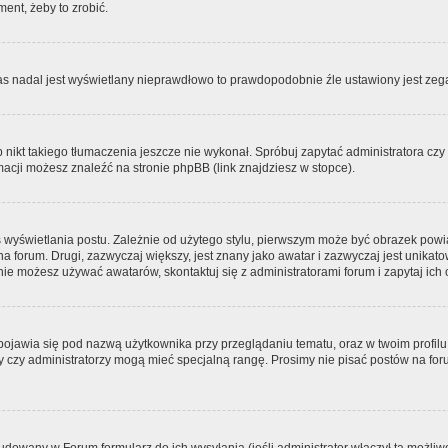
ment, żeby to zrobić.
zas nadal jest wyświetlany nieprawdłowo to prawdopodobnie źle ustawiony jest zega
ikt takiego tłumaczenia jeszcze nie wykonał. Spróbuj zapytać administratora czy m
acji możesz znaleźć na stronie phpBB (link znajdziesz w stopce).
 wyświetlania postu. Zależnie od użytego stylu, pierwszym może być obrazek pow
 na forum. Drugi, zazwyczaj większy, jest znany jako awatar i zazwyczaj jest unik
ie możesz używać awatarów, skontaktuj się z administratorami forum i zapytaj ich 
pojawia się pod nazwą użytkownika przy przeglądaniu tematu, oraz w twoim profilu
zy czy administratorzy mogą mieć specjalną rangę. Prosimy nie pisać postów na for