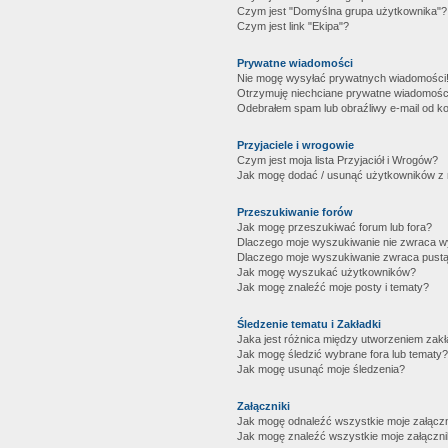
Czym jest "Domyślna grupa użytkownika"?
Czym jest link "Ekipa"?
Prywatne wiadomości
Nie mogę wysyłać prywatnych wiadomości
Otrzymuję niechciane prywatne wiadomośc
Odebrałem spam lub obraźliwy e-mail od ko
Przyjaciele i wrogowie
Czym jest moja lista Przyjaciół i Wrogów?
Jak mogę dodać / usunąć użytkowników z mo
Przeszukiwanie forów
Jak mogę przeszukiwać forum lub fora?
Dlaczego moje wyszukiwanie nie zwraca 
Dlaczego moje wyszukiwanie zwraca pustą
Jak mogę wyszukać użytkowników?
Jak mogę znaleźć moje posty i tematy?
Śledzenie tematu i Zakładki
Jaka jest różnica między utworzeniem zakł
Jak mogę śledzić wybrane fora lub tematy?
Jak mogę usunąć moje śledzenia?
Załączniki
Jak mogę odnaleźć wszystkie moje załączn
Jak mogę znaleźć wszystkie moje załączni