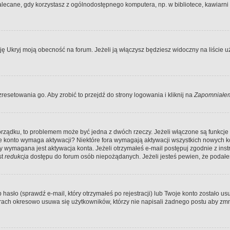
ecane, gdy korzystasz z ogólnodostępnego komputera, np. w bibliotece, kawiarni in
Ukryj moją obecność na forum. Jeżeli ją włączysz będziesz widoczny na liście uży
resetowania go. Aby zrobić to przejdź do strony logowania i kliknij na
Zapomniałem
porządku, to problemem może być jedna z dwóch rzeczy. Jeżeli włączone są funkcj
twoje konto wymaga aktywacji? Niektóre fora wymagają aktywacji wszystkich nowych 
wymagana jest aktywacja konta. Jeżeli otrzymałeś e-mail postępuj zgodnie z instruk
st
redukcja
dostępu do forum osób niepożądanych. Jeżeli jesteś pewien, że podałe
o (sprawdź e-mail, który otrzymałeś po rejestracji) lub Twoje konto zostało usun
rach okresowo usuwa się użytkowników, którzy nie napisali żadnego postu aby zmn