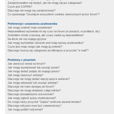
Zarejestrowałem się kiedyś, ale nie mogę się już zalogować!
Czym jest COPPA?
Dlaczego nie mogę się zarejestrować?
Co spowoduje "Usunięcie wszystkich cookies utworzonych przez forum"?
Preferencje i ustawienia użytkownika
Jak mogę zmienić moje ustawienia?
Nieprawidłowo wyświetla mi się czas na forum (w postach, w profilach, itd.)
Zmieniłem strefę czasową, ale czasy nadal są nieprawidłowe!
Na liście nie ma mojego języka!
Jak mogę wyświetlać obrazek pod moją nazwą użytkownika?
Czym jest moja ranga i jak mogę ją zmienić?
Dlaczego muszę się zalogować po kliknięciu w przycisk "e-mail"?
Problemy z pisaniem
Jak utworzyć temat na forum?
Jak mogę wyedytować lub usunąć posta?
Jak mogę dodać podpis do mojego postu?
Jak mogę utworzyć ankietę?
Dlaczego nie mogę dodać więcej opcji w ankiecie?
Jak mogę edytować lub usunąć ankietę?
Dlaczego nie mam dostępu do forum?
Dlaczego nie mogę dodawać załączników?
Dlaczego dostałam(em) ostrzeżenie?
Jak mogę zgłosić posty moderatorowi?
Do czego służy przycisk "Zapisz" podczas pisania tematu?
Dlaczego mój post musi być zatwierdzony?
Jak mogę podbić mój temat?