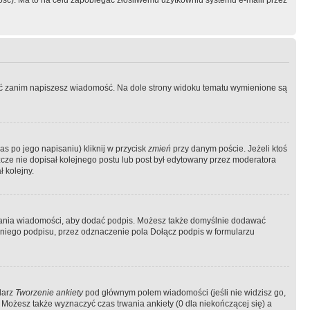
ość). Ma to na celu zapobiegać złośliwemu użytkowniu systemu e-maili przez
ować zanim napiszesz wiadomość. Na dole strony widoku tematu wymienione są
as po jego napisaniu) kliknij w przycisk
zmień
przy danym poście. Jeżeli ktoś
szcze nie dopisał kolejnego postu lub post był edytowany przez moderatora
 kolejny.
łania wiadomości, aby dodać podpis. Możesz także domyślnie dodawać
niego podpisu, przez odznaczenie pola Dołącz podpis w formularzu
larz
Tworzenie ankiety
pod głównym polem wiadomości (jeśli nie widzisz go,
 Możesz także wyznaczyć czas trwania ankiety (0 dla niekończącej się) a