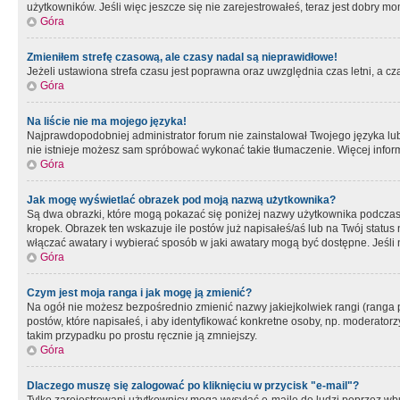
użytkowników. Jeśli więc jeszcze się nie zarejestrowałeś, teraz jest dobry mo
Góra
Zmieniłem strefę czasową, ale czasy nadal są nieprawidłowe!
Jeżeli ustawiona strefa czasu jest poprawna oraz uwzględnia czas letni, a c
Góra
Na liście nie ma mojego języka!
Najprawdopodobniej administrator forum nie zainstalował Twojego języka lub n
nie istnieje możesz sam spróbować wykonać takie tłumaczenie. Więcej inform
Góra
Jak mogę wyświetlać obrazek pod moją nazwą użytkownika?
Są dwa obrazki, które mogą pokazać się poniżej nazwy użytkownika podczas
kropek. Obrazek ten wskazuje ile postów już napisałeś/aś lub na Twój status
włączać awatary i wybierać sposób w jaki awatary mogą być dostępne. Jeśli n
Góra
Czym jest moja ranga i jak mogę ją zmienić?
Na ogół nie możesz bezpośrednio zmienić nazwy jakiejkolwiek rangi (ranga 
postów, które napisałeś, i aby identyfikować konkretne osoby, np. moderator
takim przypadku po prostu ręcznie ją zmniejszy.
Góra
Dlaczego muszę się zalogować po kliknięciu w przycisk "e-mail"?