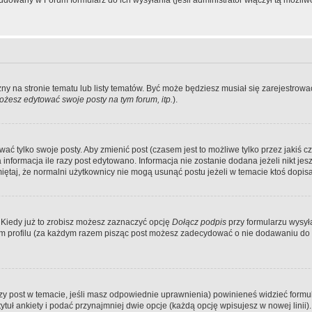
dowany w Forum formularz do ich wysyłania (jeśli administrator włączył tą możliw
zny na stronie tematu lub listy tematów. Być może będziesz musiał się zarejestr
żesz edytować swoje posty na tym forum, itp.
).
 tylko swoje posty. Aby zmienić post (czasem jest to możliwe tylko przez jakiś cz
informacja ile razy post edytowano. Informacja nie zostanie dodana jeżeli nikt je
iętaj, że normalni użytkownicy nie mogą usunąć postu jeżeli w temacie ktoś dopisał
 Kiedy już to zrobisz możesz zaznaczyć opcję
Dołącz podpis
przy formularzu wysy
m profilu (za każdym razem pisząc post możesz zadecydować o nie dodawaniu do 
wszy post w temacie, jeśli masz odpowiednie uprawnienia) powinieneś widzieć formu
uł ankiety i podać przynajmniej dwie opcje (każdą opcję wpisujesz w nowej linii).