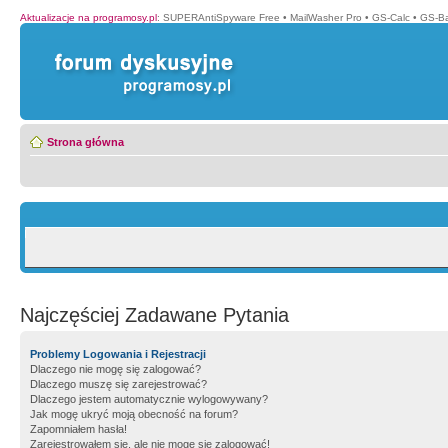
Aktualizacje na programosy.pl
:
SUPERAntiSpyware Free
•
MailWasher Pro
•
GS-Calc
•
GS-B
Strona główna
Najczęściej Zadawane Pytania
Problemy Logowania i Rejestracji
Dlaczego nie mogę się zalogować?
Dlaczego muszę się zarejestrować?
Dlaczego jestem automatycznie wylogowywany?
Jak mogę ukryć moją obecność na forum?
Zapomniałem hasła!
Zarejestrowałem się, ale nie mogę się zalogować!