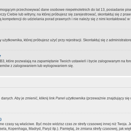
, mogącym przechowywać dane osobowe niepełnoletnich do lat 13, posiadanie pi
yczy Ciebie lub witryny, na której próbujesz się zarejestrować, skontaktuj się z pr
 kompetencji do udzielania porad prawnych i nie należy się z nimi kontaktować w te
użytkownika, której próbujesz użyć przy rejestracji. Skontaktuj się z administrat
?
, które pozwalają na zapamiętanie Twoich ustawień i bycie zalogowanym na forum
blemów z zalogowaniem lub wylogowaniem się.
danych. Aby je zmienić, kliknij link
Panel użytkownika
(przeważnie znajdujący się n
)
czasy są właściwe. Być może widzisz czas ze strefy czasowej innej niż Twoja. Jeże
sela, Kopenhaga, Madryd, Paryż itp.). Pamiętaj, że zmiana strefy czasowej, jak 