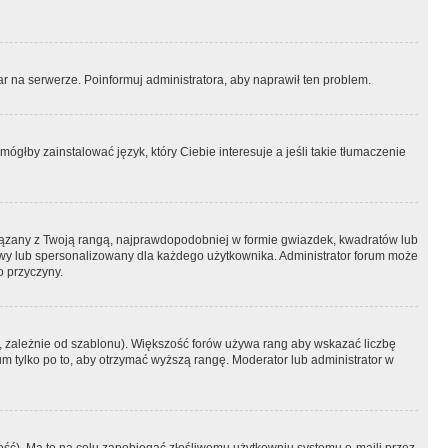
r na serwerze. Poinformuj administratora, aby naprawił ten problem.
ógłby zainstalować język, który Ciebie interesuje a jeśli takie tłumaczenie
iązany z Twoją rangą, najprawdopodobniej w formie gwiazdek, kwadratów lub
atowy lub spersonalizowany dla każdego użytkownika. Administrator forum może
o przyczyny.
, zależnie od szablonu). Większość forów używa rang aby wskazać liczbę
um tylko po to, aby otrzymać wyższą rangę. Moderator lub administrator w