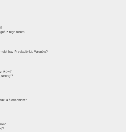
!
i!
goś z tego forum!
jej listy Przyjaciół lub Wrogów?
wyników?
 stronę!?
adki a śledzeniem?
iki?
ki?