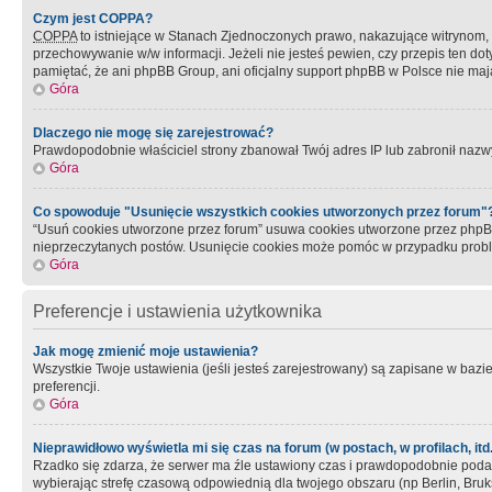
Czym jest COPPA?
COPPA
to istniejące w Stanach Zjednoczonych prawo, nakazujące witrynom
przechowywanie w/w informacji. Jeżeli nie jesteś pewien, czy przepis ten dot
pamiętać, że ani phpBB Group, ani oficjalny support phpBB w Polsce nie mają
Góra
Dlaczego nie mogę się zarejestrować?
Prawdopodobnie właściciel strony zbanował Twój adres IP lub zabronił nazwy 
Góra
Co spowoduje "Usunięcie wszystkich cookies utworzonych przez forum"
“Usuń cookies utworzone przez forum” usuwa cookies utworzone przez phpBB3
nieprzeczytanych postów. Usunięcie cookies może pomóc w przypadku pro
Góra
Preferencje i ustawienia użytkownika
Jak mogę zmienić moje ustawienia?
Wszystkie Twoje ustawienia (jeśli jesteś zarejestrowany) są zapisane w bazie 
preferencji.
Góra
Nieprawidłowo wyświetla mi się czas na forum (w postach, w profilach, itd.
Rzadko się zdarza, że serwer ma źle ustawiony czas i prawdopodobnie podane 
wybierając strefę czasową odpowiednią dla twojego obszaru (np Berlin, Bruk