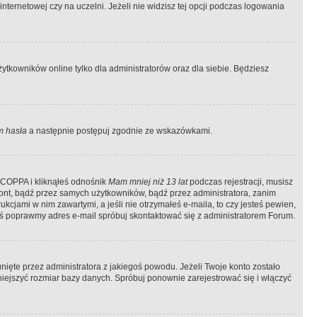
ternetowej czy na uczelni. Jeżeli nie widzisz tej opcji podczas logowania
tkowników online tylko dla administratorów oraz dla siebie. Będziesz
 hasła
a następnie postępuj zgodnie ze wskazówkami.
e COPPA i kliknąłeś odnośnik
Mam mniej niż 13 lat
podczas rejestracji, musisz
kont, bądź przez samych użytkowników, bądź przez administratora, zanim
cjami w nim zawartymi, a jeśli nie otrzymałeś e-maila, to czy jesteś pewien,
ś poprawmy adres e-mail spróbuj skontaktować się z administratorem Forum.
ięte przez administratora z jakiegoś powodu. Jeżeli Twoje konto zostało
iejszyć rozmiar bazy danych. Spróbuj ponownie zarejestrować się i włączyć