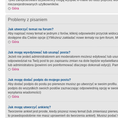
Tylko zarejestrowani użytkownicy mogą wysyłać e-maile do ludzi poprzez wbu
niezarejestrowanych użytkowników.
Góra
Problemy z pisaniem
Jak utworzyć temat na forum?
Aby napisać nowy temat w jednym z forów, kliknij odpowiedni przycisk widoc
dostępne dla Ciebie opcje ((
YMożesz zakładać nowe tematy na tym forum, Mo
Góra
Jak mogę wyedytować lub usunąć posta?
Jeżeli nie jesteś administratorem ani moderatorem możesz edytować lub usuwać
odpowiedział na Twój post to po zapisaniu zmian na dole będzie wyświetlana 
lub administratora (powinni oni poinformować dlaczego dokonali edycji). Pam
Góra
Jak mogę dodać podpis do mojego postu?
Aby dodać podpis do postu po pierwsze musisz go utworzyć w swoim profilu.
podpis do wszystkich swoich postów zaznaczając odpowiednią opcję w swoi
wysyłania wiadomości)
Góra
Jak mogę utworzyć ankietę?
Tworzenie ankiet jest proste, kiedy piszesz nowy temat (lub zmieniasz pier
to prawdopodobnie nie masz uprawnień do tworzenia ankiet). Musisz podać tyt