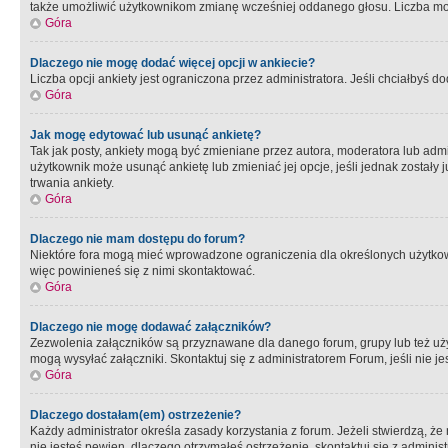
także umożliwić użytkownikom zmianę wcześniej oddanego głosu. Liczba możl
Góra
Dlaczego nie mogę dodać więcej opcji w ankiecie?
Liczba opcji ankiety jest ograniczona przez administratora. Jeśli chciałbyś do
Góra
Jak mogę edytować lub usunąć ankietę?
Tak jak posty, ankiety mogą być zmieniane przez autora, moderatora lub admi
użytkownik może usunąć ankietę lub zmieniać jej opcje, jeśli jednak został
trwania ankiety.
Góra
Dlaczego nie mam dostępu do forum?
Niektóre fora mogą mieć wprowadzone ograniczenia dla określonych użytkowni
więc powinieneś się z nimi skontaktować.
Góra
Dlaczego nie mogę dodawać załączników?
Zezwolenia załączników są przyznawane dla danego forum, grupy lub też uż
mogą wysyłać załączniki. Skontaktuj się z administratorem Forum, jeśli nie
Góra
Dlaczego dostałam(em) ostrzeżenie?
Każdy administrator określa zasady korzystania z forum. Jeżeli stwierdzą, ż
nie jesteś pewien, dlaczego otrzymałeś ostrzeżenie, skontaktuj sie z adminis