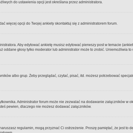
iwych do ustawienia opcji jest określana przez administratora.
dać więcej opcji do Twojej ankiety skontaktuj się z administratorem forum.
nistratora. Aby edytować ankietę musisz edytować pierwszy post w temacie (ankieta
y już oddane głosy tylko moderator lub administrator może to zrobić. Uniemożliwia
ków albo grup. Żeby przeglądać, czytać, pisać, itd. możesz potrzebować specjalny
ytkownika. Administrator forum może nie zezwalać na dodawanie załączników w o
 jesteś pewien, dlaczego nie możesz dodawać załączników.
e naruszasz regulamin, mogą przyznać Ci ostrzeżenie. Proszę pamiętać, że jest to d
tratorem.