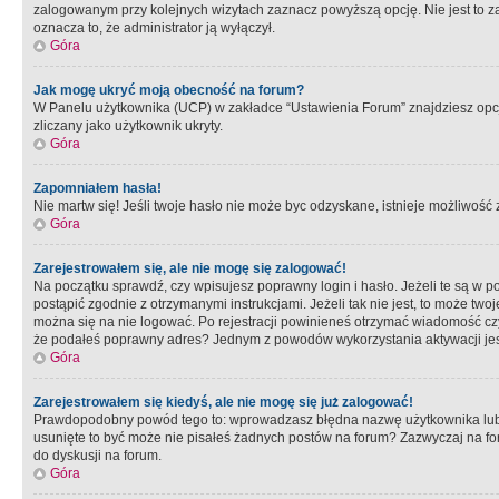
zalogowanym przy kolejnych wizytach zaznacz powyższą opcję. Nie jest to zal
oznacza to, że administrator ją wyłączył.
Góra
Jak mogę ukryć moją obecność na forum?
W Panelu użytkownika (UCP) w zakładce “Ustawienia Forum” znajdziesz opcję 
zliczany jako użytkownik ukryty.
Góra
Zapomniałem hasła!
Nie martw się! Jeśli twoje hasło nie może byc odzyskane, istnieje możliwość z
Góra
Zarejestrowałem się, ale nie mogę się zalogować!
Na początku sprawdź, czy wpisujesz poprawny login i hasło. Jeżeli te są w 
postąpić zgodnie z otrzymanymi instrukcjami. Jeżeli tak nie jest, to może 
można się na nie logować. Po rejestracji powinieneś otrzymać wiadomość czy 
że podałeś poprawny adres? Jednym z powodów wykorzystania aktywacji je
Góra
Zarejestrowałem się kiedyś, ale nie mogę się już zalogować!
Prawdopodobny powód tego to: wprowadzasz błędna nazwę użytkownika lub hasł
usunięte to być może nie pisałeś żadnych postów na forum? Zazwyczaj na fo
do dyskusji na forum.
Góra